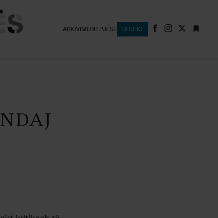
ARKIVI
MERR PJESË
DHURO
 NDAJ