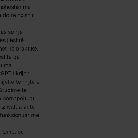
ranoheshin më
a do të nxisnin
jes së një
ësi) është
het në praktikë,
 është që
shuma
GPT i krijon
ët e të rinjtë e
 Studime të
 përshpejtuar,
 zhvilluara: të
 funksionuar me
. Dihet se