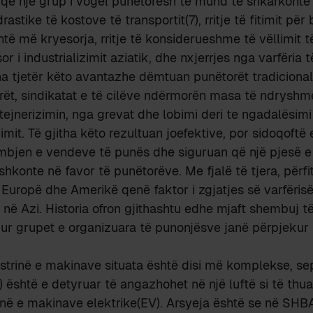
që një grup i vogël punëtorësh të mund të shkarkonte 
rastike të kostove të transportit(7), rritje të fitimit për
htë më kryesorja, rritje të konsiderueshme të vëllimit të
or i industrializimit aziatik, dhe nxjerrjes nga varfëria 
a tjetër këto avantazhe dëmtuan punëtorët tradiciona
rët, sindikatat e të cilëve ndërmorën masa të ndryshm
jnerizimin, nga grevat dhe lobimi deri te ngadalësimi ar
izimit. Të gjitha këto rezultuan joefektive, por sidoqoftë
mbjen e vendeve të punës dhe siguruan që një pjesë e
shkonte në favor të punëtorëve. Me fjalë të tjera, përfi
 Europë dhe Amerikë qenë faktor i zgjatjes së varfëris
 në Azi. Historia ofron gjithashtu edhe mjaft shembuj të
kur grupet e organizuara të punonjësve janë përpjekur
trinë e makinave situata është disi më komplekse, se
) është e detyruar të angazhohet në një luftë si të thua
inë e makinave elektrike(EV). Arsyeja është se në SHB