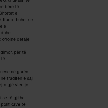
ekt kritikash të
në bërë të
Shtetet e
. Kudo thuhet se
e e
m duhet
 ofrojnë detaje
ndimor, për të
 të
ituese në garën
ë traditën e saj
jta gjë vlen jo
 se të gjitha
 politikave të