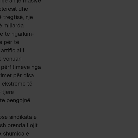
një anije masive
 blerësit dhe
 tregtisë, një
të miliarda
lë të ngarkim-
e për të
tificial i
 e vonuan
 përfitimeve nga
timet për disa
ë ekstreme të
 tjerë
 të pengojnë
pse sindikata e
sh brenda llojit
A shumica e