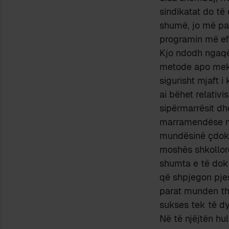
sindikatat do të
shumë, jo më pak
programin më efe
Kjo ndodh ngaqë 
metode apo mekan
sigurisht mjaft i
ai bëhet relativi
sipërmarrësit d
marramendëse në f
mundësinë çdokuj
moshës shkollore
shumta e të doku
që shpjegon pjesë
parat munden th
sukses tek të dy
Në të njëjtën hu