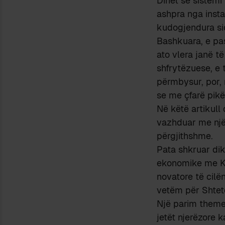
Dihet se sistemi
ashpra nga insta
kudogjendura si
Bashkuara, e pa
ato vlera janë t
shfrytëzuese, e t
përmbysur, por, 
se me çfarë pikë
Në këtë artikull
vazhduar me një 
përgjithshme.
Pata shkruar dik
ekonomike me Ki
novatore të cilë
vetëm për Shtete
Një parim themelo
jetët njerëzore k