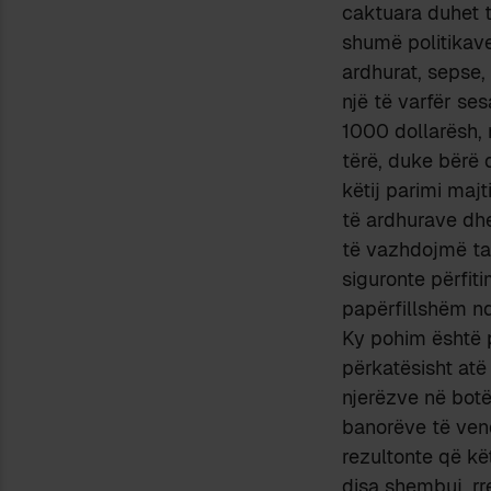
caktuara duhet t
shumë politikave
ardhurat, sepse,
një të varfër ses
1000 dollarësh, 
tërë, duke bërë 
këtij parimi majt
të ardhurave dhe
të vazhdojmë ta 
siguronte përfit
papërfillshëm nd
Ky pohim është p
përkatësisht atë
njerëzve në botë
banorëve të vend
rezultonte që kë
disa shembuj, rr