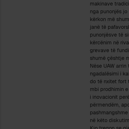
makinave tradic
nga punonjës jo 
kërkon më shumë 
janë të pafavors
punonjësve të si
kërcënim në rival
grevave të fundi
shumë çështje m
Nëse UAW arrin t
ngadalësimi i ka
do të nxitet fort
mbi prodhimin e 
i inovacionit per
përmendëm, apo 
pashmangshme mbi
në këto diskutim
Kjo tregon se g