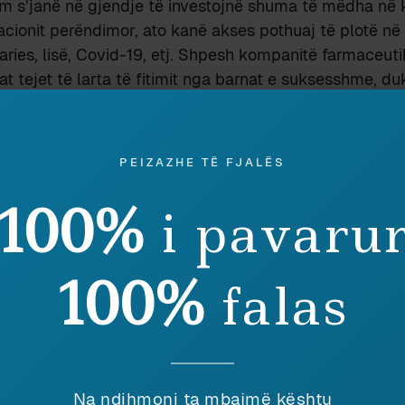
im s’janë në gjendje të investojnë shuma të mëdha në 
acionit perëndimor, ato kanë akses pothuaj të plotë në
laries, lisë, Covid-19, etj. Shpesh kompanitë farmaceuti
t tejet të larta të fitimit nga barnat e suksesshme, du
duhet të mbulojnë morinë e atyre që eksperimentohen d
rë në treg. Pra, nëse kompanitë nxjerrin fitime të mëdh
 janë në gjendje të përballojnë edhe dështimet e shum
PEIZAZHE TË FJALËS
it e të prodhimit farmaceutik.
t shumë për t’u diskutuar nëse futemi në detaje, por në
100%
i pavaru
e fitimet e pritshme nga tregu i stërmadh amerikan për
illimin e barnave të reja. Ndërkaq ndikimi pozitiv në a
 i pamohueshëm: një studim i mirënjohur më 2012 sugj
100%
falas
ë jetëgjatësisë ndërmjet viteve 1990-2009 (1.27 vjet për
 barnave të reja(6). Gjithashtu shumë nga barnat që p
ocesit të kushtueshëm të lartpërmendur, u jepen vendev
ime tepër të ulëta. Në këtë kuptim, dhe pavarësisht n
e lakmisë nga kompanitë farmaceutike, inovacioni në k
Na ndihmoni ta mbajmë kështu