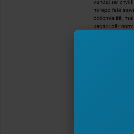
vendet në zhvill
mirëpo falë inov
poliomielitit, ma
keqazi për norma
këto të fundit 
dalë kësisoj kur
suksesshme, ato
natyrën e kërkim
Këtu ka sigurish
mund të thuhet s
të vogël për zhv
humanitar është
qind e rritjes s
nga përdorimi i
si rezultat i pr
falas ose me çm
korrupsionit dh