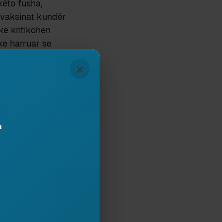
këto fusha,
 vaksinat kundër
ke kritikohen
ke harruar se
he dështojnë, pa
×
a nga barnat e
ta të lidhura me
 përgjithësi
r
bëjnë nxitje jo
spektin
eronte se 73 për
 person) vinte
rodhohen në SHBA
e në zhvillim
ga dëshmitë e
ëtë fushë mund