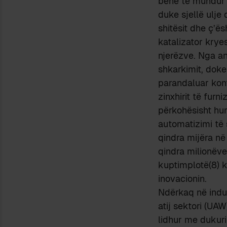
bënë të mundur 
duke sjellë ulje d
shitësit dhe ç’ës
katalizator kryes
njerëzve. Nga an
shkarkimit, doke
parandaluar konte
zinxhirit të furn
përkohësisht hu
automatizimi të 
qindra mijëra në
qindra milionëve
kuptimplotë(8) 
inovacionin.
Ndërkaq në indus
atij sektori (UAW
lidhur me dukur