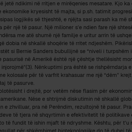
ë jetë ndikimi në rritjen e mirëqenies mesatare. Kjo k
 ekonomike kryesisht të majta, si p.sh. tatimit progres
 sipas logjikës së thjeshtë, e njëjta sasi parash ka më 
a për një të pasur. Një milioner s’e ndien fare një shtes
ndërsa me atë shumë një familje e uritur arrin të ushq
që dobia në shkallë shoqërie të rritet ndjeshëm. Pikëri
istët si Bernie Sanders bubullijnë se “niveli i turpshëm
 pasurisë në Amerikë është një çështje thellësisht mo
injorojmë”(3). Nënkuptimi pra është se rishpërndarja e
ime kolosale për të varfrit krahasuar me një “dëm” krejt
aj të pasurve.
lotësisht i drejtë, por vetëm nëse flasim për ekonomi
 amerikane. Nëse e shtrijmë diskutimin në shkallë glob
n e zhvilluar, pra në Perëndim, rezultojnë të pasur. Pra
eve të tjera në shqyrtimin e efektivitetit të politikav
to të fundit të ishin mjaft të ndryshme. Kështu, për t’
egullat për shkëmbimet bioteknologjike do të duhej të 