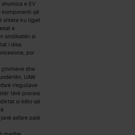
a shumica e EV
të komponenti që
 shtete ku ligjet
esat e
n sindikatën si
at i disa
koncesione, por
a e çmimeve dhe
 kundërtën, UAW
hfarë rregullave
tër tërë procesi
diktat si këto që
të
janë asfare palë
 të madhe