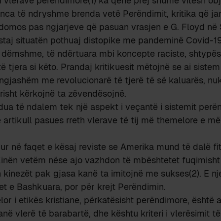
 i vlerave perëndimore(1) ka qenë prej shumë vitesh obj
nca të ndryshme brenda vetë Perëndimit, kritika që ja
domos pas ngjarjeve që pasuan vrasjen e G. Floyd në 
staj situatën pothuaj distopike me pandeminë Covid-19
ë dëmshme, të ndërtuara mbi koncepte raciste, shtypës
ë tjera si këto. Prandaj kritikuesit mëtojnë se ai siste
ngjashëm me revolucionarë të tjerë të së kaluarës, nuk
risht kërkojnë ta zëvendësojnë.
 dua të ndalem tek një aspekt i veçantë i sistemit perë
artikull pasues rreth vlerave të tij më themelore e më
ur në faqet e kësaj reviste se Amerika mund të dalë f
nën vetëm nëse ajo vazhdon të mbështetet fuqimisht n
n kinezët pak gjasa kanë ta imitojnë me sukses(2). E nje
t e Bashkuara, por për krejt Perëndimin.
r i etikës kristiane, përkatësisht perëndimore, është ai
anë vlerë të barabartë, dhe kështu kriteri i vlerësimit të