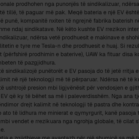
ionale prodhohen nga punonjës të sindikalizuar, ndërs
të tillë, të paguar më pak. Meqë bateria e një EV ësh
punë, kompanitë nxiten të ngrejnë fabrika baterish në
hme ndaj sindikatave. Në këto kushte EV rrezikon inter
ndikalizuar, ndërsa vetë prodhuesit e makinave e shohi
itetin e tyre me Tesla-n dhe prodhuesit e huaj. Si rezult
t (përfshirë prodhimin e baterive), UAW ka fituar disa 
beten të pazgjidhura.
ë sindikalizojë punëtorët e EV pasoja do të jetë rritj
limit në një teknologji më të përparuar. Ndërsa në të
 të ushtrojë presion mbi ligjvënësit për vendosjen e gjit
EV që ky të bëhet sa më i paleverdisshëm. Nga ana tje
ëndimor drejt kalimit në teknologji të pastra dhe kontra
ato të lidhura me minierat e qymyrgurit, kanë pasoja 
 vendet e rrezikuara nga ngrohja globale, të cilat s’
e.
jetja e zgjidhjeve me avantazh për një shumicë sa më