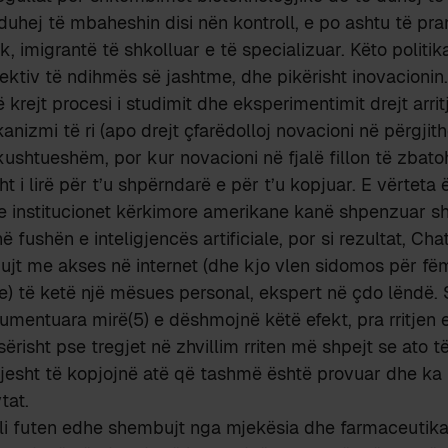
 duhej të mbaheshin disi nën kontroll, e po ashtu të p
, imigrantë të shkolluar e të specializuar. Këto politik
ktiv të ndihmës së jashtme, dhe pikërisht inovacionin.
krejt procesi i studimit dhe eksperimentimit drejt arrit
izmi të ri (apo drejt çfarëdolloj novacioni në përgjith
 kushtueshëm, por kur novacioni në fjalë fillon të zbato
sht i lirë për t’u shpërndarë e për t’u kopjuar. E vërteta
he institucionet kërkimore amerikane kanë shpenzuar 
ushën e inteligjencës artificiale, por si rezultat, Chat
t me akses në internet (dhe kjo vlen sidomos për fëmij
) të ketë një mësues personal, ekspert në çdo lëndë.
mentuara mirë(5) e dëshmojnë këtë efekt, pra rritjen e
risht pse tregjet në zhvillim rriten më shpejt se ato të
jesht të kopjojnë atë që tashmë është provuar dhe ka
tat.
lli futen edhe shembujt nga mjekësia dhe farmaceutika