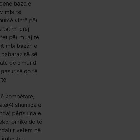
a qenë baza e
iv mbi të
shumë vlerë për
ë tatimi prej
ehet për muaj të
sht mbi bazën e
 i pabarazisë së
rale që s’mund
 pasurisë do të
 të
në kombëtare,
ale(4) shumica e
ndaj përfshirja e
e ekonomike do të
u ndalur vetëm në
liroheshin,