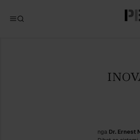
Search
for:
INOV
nga
Dr. Ernest 