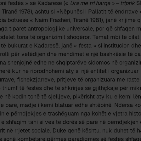
oni festës » së Kadaresë («
Ura me tri harqe » – triptik
Sh
Tiranë 1978), ashtu si «Nëpunësi i Pallatit të ëndrrave »
ia botuese « Naim Frashëri, Tiranë 1981), janë krijime 
nga tiparet antropologjike universale, por që shfaqen 
delet tona të organizimit shoqëror. Temat mbi të cilat
të bukurat e Kadaresë, janë « festa » si institucion dhe
lli për vetëdijen dhe mendimet e një bashkësie të ca
na shenjojnë edhe ne shqiptarëve sidomos në organizi
ëherë kur ne riprodhohemi aty si një entitet i organizuar 
rrave, fishekzjarreve, pritjeve të organizuara me raste
 triumf të festës dhe të shkrirjes së gjithçkaje për mi
 në kodin tonë të sjelljeve, pikërisht aty ku e kemi lë
 e parë, madje i kemi blatuar edhe shtëpinë. Ndërsa kont
ionin e përndjekjes e trashëguam nga kohët e vjetra hist
 e shfaqim tani si ves të dorës së parë në përndjekjen
trit në rrjetet sociale. Duke qenë kështu, nuk duhet të 
jes sonë kombëtare përmes paradigmës së festës shfaq