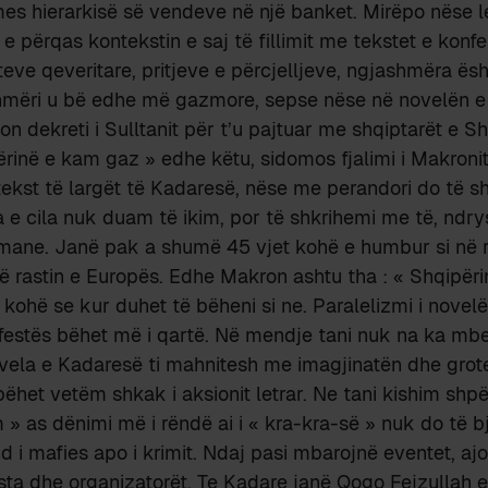
es hierarkisë së vendeve në një banket. Mirëpo nëse l
e përqas kontekstin e saj të fillimit me tekstet e konf
eve qeveritare, pritjeve e përcjelljeve, ngjashmëra ësh
hmëri u bë edhe më gazmore, sepse nëse në novelën 
on dekreti i Sulltanit për t’u pajtuar me shqiptarët e S
rinë e kam gaz » edhe këtu, sidomos fjalimi i Makronit
tekst të largët të Kadaresë, nëse me perandori do të s
 e cila nuk duam të ikim, por të shkrihemi me të, ndr
mane. Janë pak a shumë 45 vjet kohë e humbur si në r
në rastin e Europës. Edhe Makron ashtu tha : « Shqipëri
 kohë se kur duhet të bëheni si ne. Paralelizmi i nove
festës bëhet më i qartë. Në mendje tani nuk na ka mbe
vela e Kadaresë ti mahnitesh me imagjinatën dhe grot
het vetëm shkak i aksionit letrar. Ne tani kishim sh
» as dënimi më i rëndë ai i « kra-kra-së » nuk do të b
 i mafies apo i krimit. Ndaj pasi mbarojnë eventet, aj
ta dhe organizatorët. Te Kadare janë Qogo Fejzullah e