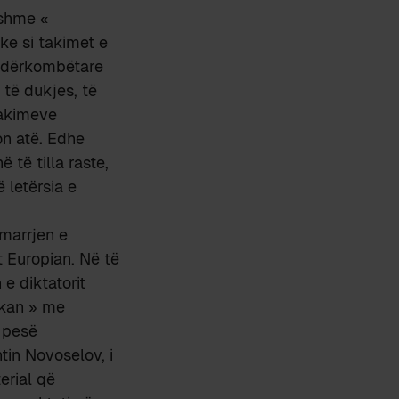
mshme «
ke si takimet e
 ndërkombëtare
 të dukjes, të
takimeve
on atë. Edhe
 të tilla raste,
 letërsia e
ëmarrjen e
t Europian. Në të
 e diktatorit
lkan » me
 pesë
tin Novoselov, i
erial që