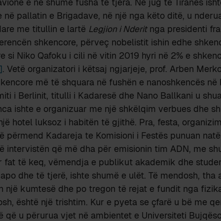
avione e në shumë fusha të tjera. Në jug të Tiranës isht
 në pallatin e Brigadave, në një nga këto ditë, u nderua
re me titullin e lartë
Legjion i Nderit
nga presidenti f
rencën shkencore, përveç nobelistit ishin edhe shken
 si Niko Qafoku i cili në vitin 2019 hyri në 2% e shk
]
. Vetë organizatori i këtsaj ngjarjeje, prof. Arben Merk
shkencore më të shquara në fushën e nanoshkencës në 
iti i Berlinit, titulli i Kadaresë dhe Nano Ballkani u sh
enca ishte e organizuar me një shkëlqim verbues dhe s
një hotel luksoz i habitën të gjithë. Pra, festa, organizim
 përmend Kadareja te Komisioni i Festës punuan natë e
ë intervistën që më dha për emisionin tim ADN, me s
r fat të keq, vëmendja e publikut akademik dhe stude
i apo dhe të tjerë, ishte shumë e ulët. Të mendosh, tha a
 një kumtesë dhe po tregon të rejat e fundit nga fizi
osh, është një trishtim. Kur e pyeta se çfarë u bë me q
 që u përurua vjet në ambientet e Universiteti Bujqësor