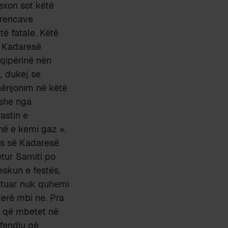
exon sot këtë
erencave
të fatale. Këtë
e Kadaresë
hqipërinë nën
, dukej se
hënjonim në këtë
yshe nga
astin e
në e kemi gaz »,
lës së Kadaresë
tur Samiti po
eskun e festës,
pëtuar nuk quhemi
jerë mbi ne. Pra
o që mbetet në
fendiu që