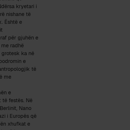
dërsa kryetari i
rrë nishane të
k. Është e
it
raf për gjuhën e
në me radhë
e grotesk ka në
ipodromin e
ntropologjik të
në me
mën e
 të festës. Në
Berlinit, Nano
azi i Europës që
dën xhufkat e