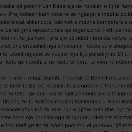
roteske që përshkruan Kadareja në novelën e tij të fa
ës ». Prej kohësh kam vënë re se ngjarjet e mëdha politi
ë, konferencat shkencore, tubimet e mëdha kombëtare e
ë paradigmë opozicionale që organizohet rreth parimit
festimit të jashtëm ; pra ajo që ndodh brenda këtyre 
het dhe errësohet nga shkëlqimi i festës që e shoqër
 të tetorit ngjajnë se vuajnë nga kjo paradigmë. Dhe, në
ar këtë që ndodh, si në raste të tjera, të vjen në ndihmë
 në Tiranë u mbajt Samiti i Procesit të Berlinit me pjes
ë lartë të BE-së, Këshillit të Europës dhe Parlamenti
 më 16 tetor, që për ironi të fatit përkonte me ditëlindjen
ë Tiranës, te 15-katëshi mbahej Konferenca « Nano Bal
shkencëtarëve më të mirë nga e gjithë bota dhe nga të
ishte edhe një nobelist nga Singapori, pikërisht Konstan
10 e fitoi këtë çmim të madh pasi zbuloi
grafenin,
një mat