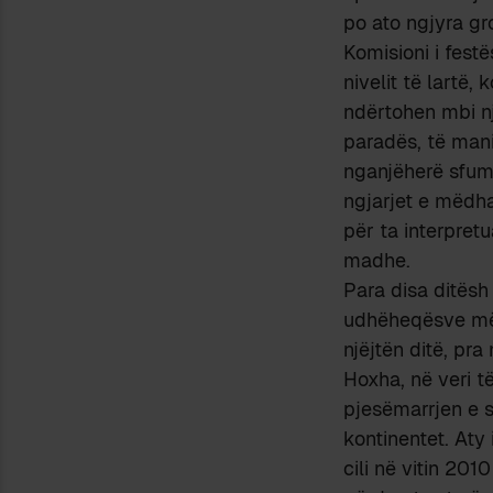
po ato ngjyra g
Komisioni i fest
nivelit të lart
ndërtohen mbi nj
paradës, të mani
nganjëherë sfumo
ngjarjet e mëdha
për ta interpretu
madhe.
Para disa ditësh
udhëheqësve më t
njëjtën ditë, pra
Hoxha, në veri t
pjesëmarrjen e 
kontinentet. Aty 
cili në vitin 20