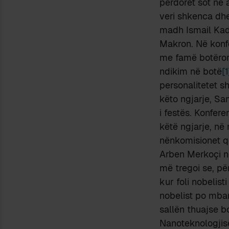
përdoret sot në 
veri shkenca dhe
madh Ismail Kada
Makron. Në konfe
me famë botërore
ndikim në botë
[1
personalitetet 
këto ngjarje, Sam
i festës. Konfer
këtë ngjarje, në 
nënkomisionet që
Arben Merkoçi n
më tregoi se, pë
kur foli nobelist
nobelist po mban
sallën thuajse b
Nanoteknologjisë