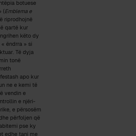
tëpia botuese
 (
Emblema e
që riprodhojnë
më qartë kur
 ngrihen këto dy
 « ëndrra » si
ktuar. Të dyja
min tonë
rreth
 festash apo kur
kun ne e kemi të
në vendin e
rollin e njëri-
orike, e përsosëm
 dhe përfoljen që
habitemi pse ky
et edhe tani me