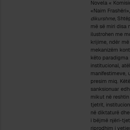
Novela « Komisi
«Naim Frashëri», 
dikurshme,
Shtëp
më së miri disa 
ilustrohen me mo
krijime, ndër më 
mekanizëm kontro
këto paradigma 
institucional, at
manifestimeve, u
presim miq. Këtë
sanksionuar edhe
mikut në reshtin
tjetrit, instituc
në diktaturë dhe
i bëjmë njëri-tje
riprodhim i vet