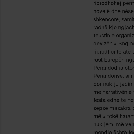
riprodhohej përm
novelë dhe nëse 
shkencore, samit
radhë kjo ngjas
tekstin e organiz
devizën « Shqipë
riprodhonte atë 
rast Europën nga
Perandodria oto
Perandorisë, si 
por nuk ju japim
me narrativën e 
festa edhe te no
sepse masakra bë
më « tokë haram 
nuk jemi më vend
mendje është fes