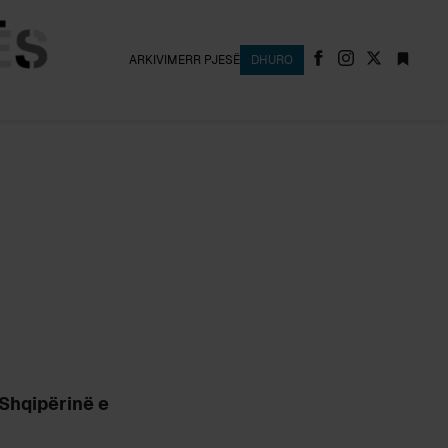
ARKIVI
MERR PJESË
DHURO
 Shqipërinë e