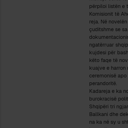
përpiloi listën e
Komisionit të Ah
reja. Në novelën
çuditshme se sa
dokumentacionin 
ngatërruar shqip
kujdesi për bash
këto faqe të nov
kuajve e harron
ceremonisë apo 
perandoritë.
Kadareja e ka n
burokracisë poli
Shqipëri tri ngja
Ballkani dhe dek
na ka në sy u sh