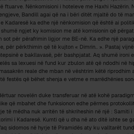
 të ftuarve. Nënkomisioni i hoteleve me Haxhi Hazërin. N
engjeve, Bandill agai që na i bëri ditët mjaltë do të ma
 e Kadaresë ka edhe një nënkomision që është ai politi
 shumë ngjet ky komision me atë komisionin që përgat
sot për përafrimin ligjor me BE-në. Ka edhe një parag
e, për përkthimin që të kujton « Dimrin.. ». Pastaj vij
tepsinë e bakllavasë, për bashpjatat. Aq shumë ironi 
elës sa lexuesi në fund kur zbulon atë që ndodhi në h
 masakrën reale dhe mban në vështrim këtë riprodhim a
të festës që bëhet shenja e vetme e marrëdhënies so
dërtuar novelën duke transferuar në atë kohë paradig
tike që mbahet dhe funksionon edhe përmes protokollit
rje të mëdha nuk arritën të shkriheshin në një : Samiti i 
orimi i Kadaresë. Kumti që u dha në ato ditë ishte se g
faq sidomos në hyrje të Piramidës aty ku valltarët tun