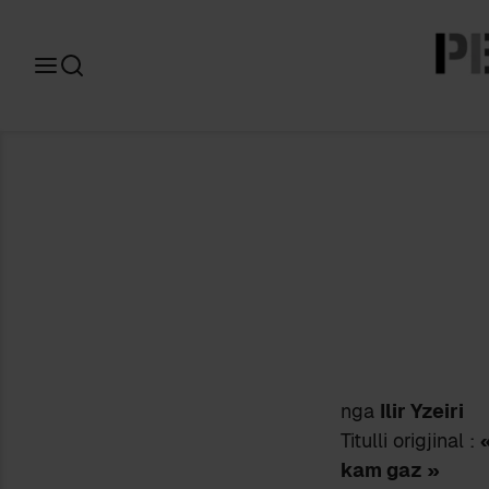
Search
for:
nga
Ilir Yzeiri
Titulli origjinal :
kam gaz »