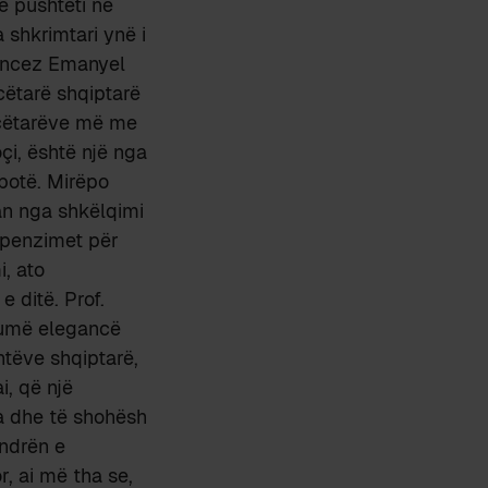
e pushteti në
 shkrimtari ynë i
rancez Emanyel
cëtarë shqiptarë
encëtarëve më me
oçi, është një nga
botë. Mirëpo
uan nga shkëlqimi
hpenzimet për
i, ato
 ditë. Prof.
humë elegancë
ntëve shqiptarë,
i, që një
ka dhe të shohësh
endrën e
, ai më tha se,