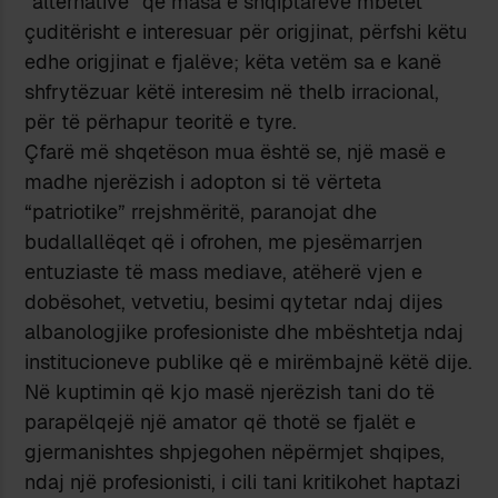
“alternativë” që masa e shqiptarëve mbetet
çuditërisht e interesuar për origjinat, përfshi këtu
edhe origjinat e fjalëve; këta vetëm sa e kanë
shfrytëzuar këtë interesim në thelb irracional,
për të përhapur teoritë e tyre.
Çfarë më shqetëson mua është se, një masë e
madhe njerëzish i adopton si të vërteta
“patriotike” rrejshmëritë, paranojat dhe
budallallëqet që i ofrohen, me pjesëmarrjen
entuziaste të mass mediave, atëherë vjen e
dobësohet, vetvetiu, besimi qytetar ndaj dijes
albanologjike profesioniste dhe mbështetja ndaj
institucioneve publike që e mirëmbajnë këtë dije.
Në kuptimin që kjo masë njerëzish tani do të
parapëlqejë një amator që thotë se fjalët e
gjermanishtes shpjegohen nëpërmjet shqipes,
ndaj një profesionisti, i cili tani kritikohet haptazi