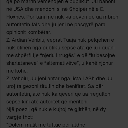
që po marrin vemendjen e publikut. Ju banoni
në USA dhe mendoni si në Shqipërinë e E.
Hoxhës. Por tani më nuk ka qeveri që ua mbron
autoritetin fals dhe ju jeni në pasqyrë para
opinionit kombëtar.
Z. Ardian Vehbiu, veprat Tuaja nuk pëlqehen e
nuk blihen nga publiku sepse ata që ju i quani
me shpërfillje “njeriu i rrugës” e që “iu besojnë
sharlatanëve” e “alternativëve”, u kanë njohur
me kohë.
Z. Vehbiu, Ju jeni antar nga lista i ASh dhe Ju
uroj ta gëzoni titullin dhe benifitet. Sa për
autoritetin, atë nuk ka qeveri që ua rregullon
sepse kini atë autoritet që meritoni.
Një poezi, që nuk e kujtoj të gjithën, në dy
vargje thot:
“Dolëm malit me luftue për atdhe