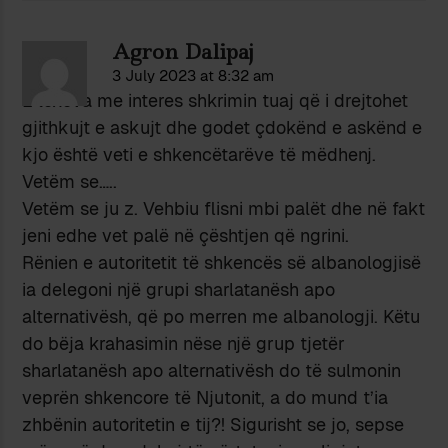
Agron Dalipaj
3 July 2023 at 8:32 am
E lexova me interes shkrimin tuaj që i drejtohet
gjithkujt e askujt dhe godet çdokënd e askënd e
kjo është veti e shkencëtarëve të mëdhenj.
Vetëm se…..
Vetëm se ju z. Vehbiu flisni mbi palët dhe në fakt
jeni edhe vet palë në çështjen që ngrini.
Rënien e autoritetit të shkencës së albanologjisë
ia delegoni një grupi sharlatanësh apo
alternativësh, që po merren me albanologji. Këtu
do bëja krahasimin nëse një grup tjetër
sharlatanësh apo alternativësh do të sulmonin
veprën shkencore të Njutonit, a do mund t’ia
zhbënin autoritetin e tij?! Sigurisht se jo, sepse