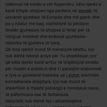
ndërmori në kohën e vet Koperniku, këta njerëz e
kanë kthyer shqipen nga periferia në
qendër
të
universit gjuhësor të Europës dhe më gjerë; dhe
pa u ndalur me kaq, vazhdojnë ta përdorin
lëndën gjuhësore të shqipes si fener për të
ndriçuar misteret dhe errësirat gjuhësore-
historike të gjuhëve të tjera.
Që disa njerëz mund të mendojnë kështu, kjo
nuk është ndonjë arsye për t’u shqetësuar; por
që këta njerëz kanë arritur të tingëllojnë bindës
për masën e publikut dhe t’i paraqitin elaborimet
e tyre si gjuhësinë historike që
i duhet
doktrinës
kombëtariste shqiptare, kjo nuk mund të
shpërfillet si thjesht patologji e mendjeve naive,
të paformuara ose të fantaksura.
Natyrisht, nuk është faji i albanologëve