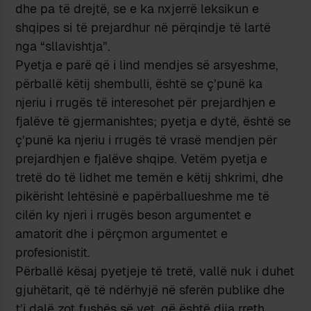
dhe pa të drejtë, se e ka nxjerrë leksikun e
shqipes si të prejardhur në përqindje të lartë
nga “sllavishtja”.
Pyetja e parë që i lind mendjes së arsyeshme,
përballë këtij shembulli, është se ç’punë ka
njeriu i rrugës të interesohet për prejardhjen e
fjalëve të gjermanishtes; pyetja e dytë, është se
ç’punë ka njeriu i rrugës të vrasë mendjen për
prejardhjen e fjalëve shqipe. Vetëm pyetja e
tretë do të lidhet me temën e këtij shkrimi, dhe
pikërisht lehtësinë e papërballueshme me të
cilën ky njeri i rrugës beson argumentet e
amatorit dhe i përçmon argumentet e
profesionistit.
Përballë kësaj pyetjeje të tretë, vallë nuk i duhet
gjuhëtarit, që të ndërhyjë në sferën publike dhe
t’i dalë zot fushës së vet
, që është dija rreth