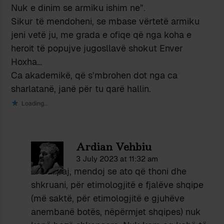
Nuk e dinim se armiku ishim ne”.
Sikur të mendoheni, se mbase vërtetë armiku
jeni vetë ju, me grada e ofiqe që nga koha e
heroit të popujve jugosllavë shokut Enver
Hoxha…
Ca akademikë, që s’mbrohen dot nga ca
sharlatanë, janë për tu qarë hallin.
Loading...
Ardian Vehbiu
3 July 2023 at 11:32 am
Z. Dalipaj, mendoj se ato që thoni dhe
shkruani, për etimologjitë e fjalëve shqipe
(më saktë, për etimologjitë e gjuhëve
anembanë botës, nëpërmjet shqipes) nuk