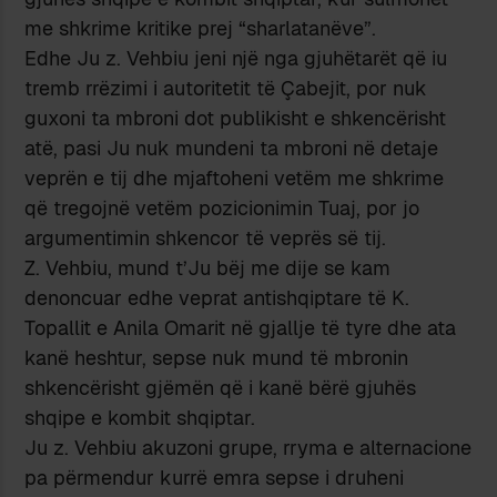
me shkrime kritike prej “sharlatanëve”.
Edhe Ju z. Vehbiu jeni një nga gjuhëtarët që iu
tremb rrëzimi i autoritetit të Çabejit, por nuk
guxoni ta mbroni dot publikisht e shkencërisht
atë, pasi Ju nuk mundeni ta mbroni në detaje
veprën e tij dhe mjaftoheni vetëm me shkrime
që tregojnë vetëm pozicionimin Tuaj, por jo
argumentimin shkencor të veprës së tij.
Z. Vehbiu, mund t’Ju bëj me dije se kam
denoncuar edhe veprat antishqiptare të K.
Topallit e Anila Omarit në gjallje të tyre dhe ata
kanë heshtur, sepse nuk mund të mbronin
shkencërisht gjëmën që i kanë bërë gjuhës
shqipe e kombit shqiptar.
Ju z. Vehbiu akuzoni grupe, rryma e alternacione
pa përmendur kurrë emra sepse i druheni