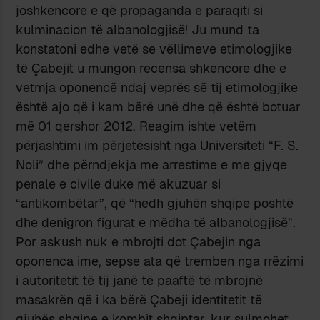
joshkencore e që propaganda e paraqiti si
kulminacion të albanologjisë! Ju mund ta
konstatoni edhe vetë se vëllimeve etimologjike
të Çabejit u mungon recensa shkencore dhe e
vetmja oponencë ndaj veprës së tij etimologjike
është ajo që i kam bërë unë dhe që është botuar
më 01 qershor 2012. Reagim ishte vetëm
përjashtimi im përjetësisht nga Universiteti “F. S.
Noli” dhe përndjekja me arrestime e me gjyqe
penale e civile duke më akuzuar si
“antikombëtar”, që “hedh gjuhën shqipe poshtë
dhe denigron figurat e mëdha të albanologjisë”.
Por askush nuk e mbrojti dot Çabejin nga
oponenca ime, sepse ata që tremben nga rrëzimi
i autoritetit të tij janë të paaftë të mbrojnë
masakrën që i ka bërë Çabeji identitetit të
gjuhës shqipe e kombit shqiptar, kur sulmohet