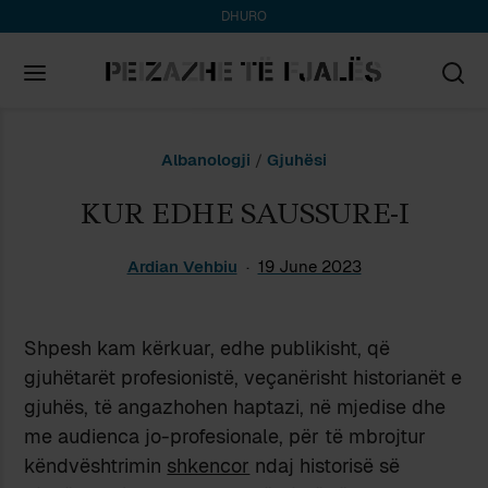
DHURO
Search
Albanologji
/
Gjuhësi
for:
KUR EDHE SAUSSURE-I
Ardian Vehbiu
19 June 2023
Shpesh kam kërkuar, edhe publikisht, që
gjuhëtarët profesionistë, veçanërisht historianët e
gjuhës, të angazhohen haptazi, në mjedise dhe
me audienca jo-profesionale, për të mbrojtur
këndvështrimin
shkencor
ndaj historisë së