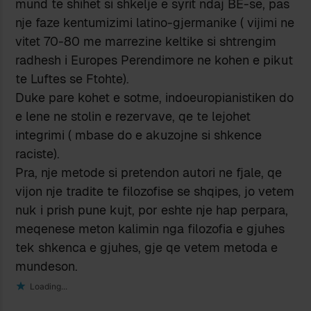
mund te shihet si shkelje e syrit ndaj BE-se, pas
nje faze kentumizimi latino-gjermanike ( vijimi ne
vitet 70-80 me marrezine keltike si shtrengim
radhesh i Europes Perendimore ne kohen e pikut
te Luftes se Ftohte).
Duke pare kohet e sotme, indoeuropianistiken do
e lene ne stolin e rezervave, qe te lejohet
integrimi ( mbase do e akuzojne si shkence
raciste).
Pra, nje metode si pretendon autori ne fjale, qe
vijon nje tradite te filozofise se shqipes, jo vetem
nuk i prish pune kujt, por eshte nje hap perpara,
meqenese meton kalimin nga filozofia e gjuhes
tek shkenca e gjuhes, gje qe vetem metoda e
mundeson.
Loading...