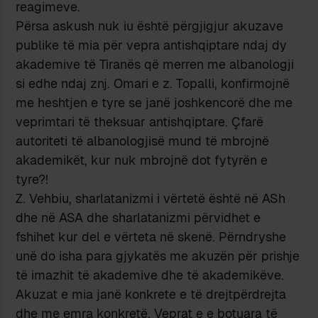
reagimeve.
Përsa askush nuk iu është përgjigjur akuzave
publike të mia për vepra antishqiptare ndaj dy
akademive të Tiranës që merren me albanologji
si edhe ndaj znj. Omari e z. Topalli, konfirmojnë
me heshtjen e tyre se janë joshkencorë dhe me
veprimtari të theksuar antishqiptare. Çfarë
autoriteti të albanologjisë mund të mbrojnë
akademikët, kur nuk mbrojnë dot fytyrën e
tyre?!
Z. Vehbiu, sharlatanizmi i vërtetë është në ASh
dhe në ASA dhe sharlatanizmi përvidhet e
fshihet kur del e vërteta në skenë. Përndryshe
unë do isha para gjykatës me akuzën për prishje
të imazhit të akademive dhe të akademikëve.
Akuzat e mia janë konkrete e të drejtpërdrejta
dhe me emra konkretë. Veprat e e botuara të