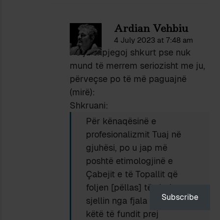
Ardian Vehbiu
4 July 2023 at 7:48 am
Po ju shpjegoj shkurt pse nuk
mund të merrem seriozisht me ju,
përveçse po të më paguajnë
(mirë):
Shkruani:
Për kënaqësinë e
profesionalizmit Tuaj në
gjuhësi, po u jap më
poshtë etimologjinë e
Çabejit e të Topallit që
foljen [pëllas] të shqipes e
Subscribe
sjellin nga fjala [pallat] e
këtë të fundit prej