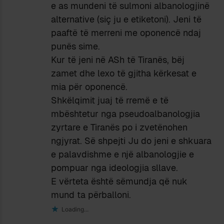
e as mundeni të sulmoni albanologjinë
alternative (siç ju e etiketoni). Jeni të
paaftë të merreni me oponencë ndaj
punës sime.
Kur të jeni në ASh të Tiranës, bëj
zamet dhe lexo të gjitha kërkesat e
mia për oponencë.
Shkëlqimit juaj të rremë e të
mbështetur nga pseudoalbanologjia
zyrtare e Tiranës po i zvetënohen
ngjyrat. Së shpejti Ju do jeni e shkuara
e palavdishme e një albanologjie e
pompuar nga ideologjia sllave.
E vërteta është sëmundja që nuk
mund ta përballoni.
Loading...