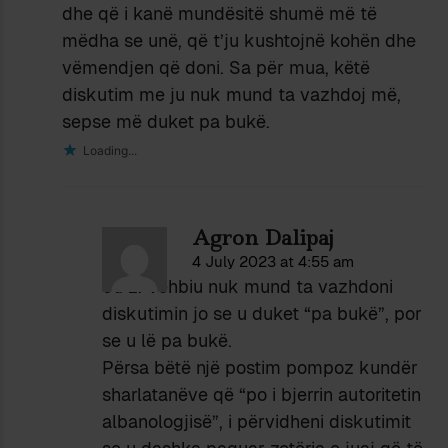
dhe që i kanë mundësitë shumë më të
mëdha se unë, që t’ju kushtojnë kohën dhe
vëmendjen që doni. Sa për mua, këtë
diskutim me ju nuk mund ta vazhdoj më,
sepse më duket pa bukë.
Loading...
Agron Dalipaj
4 July 2023 at 4:55 am
Ju z. Vehbiu nuk mund ta vazhdoni
diskutimin jo se u duket “pa bukë”, por
se u lë pa bukë.
Përsa bëtë një postim pompoz kundër
sharlatanëve që “po i bjerrin autoritetin
albanologjisë”, i përvidheni diskutimit