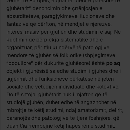
zemër të Europës, e quante “detyrë parësore të
gjuhëtarit” denoncimin dhe çrrënjosjen e
absurditeteve, paragjykimeve, iluzioneve dhe
fantazive që përfton, në mendjet e njerëzve,
interesi
masiv
për gjuhën dhe studimin e saj. Në
kuptimin që përpjekja sistematike dhe e
organizuar, për t’iu kundërvënë patologjive
mendore të gjuhësisë folklorike (shpjegimeve
“popullore” për dukuritë gjuhësore) është
po aq
objekt i gjuhësisë sa edhe studimi i gjuhës dhe i
ligjërimit dhe funksioneve përkatëse në jetën
sociale dhe vetëdijen individuale dhe kolektive.
Do të shtoja: gjuhëtarit nuk i mjafton që të
studiojë gjuhën; duhet edhe të angazhohet në
mbrojtje të këtij studimi, ndaj amatorizmit, delirit,
paranojës dhe patologjive të tjera foshnjore, që
duan t’ia rrëmbejnë këtij hapësirën e studimit.