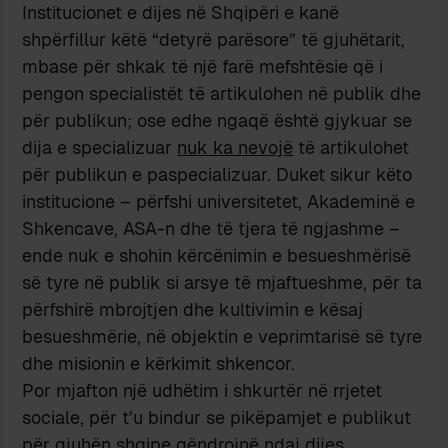
Institucionet e dijes në Shqipëri e kanë
shpërfillur këtë “detyrë parësore” të gjuhëtarit,
mbase për shkak të një farë mefshtësie që i
pengon specialistët të artikulohen në publik dhe
për publikun; ose edhe ngaqë është gjykuar se
dija e specializuar
nuk ka nevojë
të artikulohet
për publikun e paspecializuar. Duket sikur këto
institucione – përfshi universitetet, Akademinë e
Shkencave, ASA-n dhe të tjera të ngjashme –
ende nuk e shohin kërcënimin e besueshmërisë
së tyre në publik si arsye të mjaftueshme, për ta
përfshirë mbrojtjen dhe kultivimin e kësaj
besueshmërie, në objektin e veprimtarisë së tyre
dhe misionin e kërkimit shkencor.
Por mjafton një udhëtim i shkurtër në rrjetet
sociale, për t’u bindur se pikëpamjet e publikut
për gjuhën shqipe qëndrojnë ndaj dijes