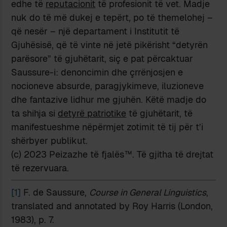
edhe të
reputacionit
të profesionit të vet. Madje
nuk do të më dukej e tepërt, po të themelohej –
që nesër – një departament i Institutit të
Gjuhësisë, që të vinte në jetë pikërisht “detyrën
parësore” të gjuhëtarit, siç e pat përcaktuar
Saussure-i: denoncimin dhe çrrënjosjen e
nocioneve absurde, paragjykimeve, iluzioneve
dhe fantazive lidhur me gjuhën. Këtë madje do
ta shihja si
detyrë patriotike
të gjuhëtarit, të
manifestueshme nëpërmjet zotimit të tij për t’i
shërbyer publikut.
(c) 2023 Peizazhe të fjalës™. Të gjitha të drejtat
të rezervuara.
[1]
F. de Saussure,
Course in General Linguistics
,
translated and annotated by Roy Harris (London,
1983), p. 7.