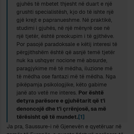
gjuhës të mbetet thjesht në duart e një
grushti specialistësh, kjo do të ishte një
gjë krejt e papranueshme. Në praktikë,
studimi i gjuhës, në një mënyrë ose në
një tjetër, është preokupim i të gjithëve.
Por pasojë paradoksale e këtij interesi të
përgjithshëm është që asnjë temë tjetër
nuk ka ushqyer nocione më absurde,
paragjykime më të mëdha, iluzione më
të mëdha ose fantazi më të mëdha. Nga
pikëpamja psikologjike, këto gabime
janë ato vetë me interes.
Por është
detyra parësore e gjuhëtarit që t’i
denoncojë dhe t’i çrrënjosë, sa më
tërësisht që të mundet.
[1]
Ja pra, Saussure-i në Gjenevën e qyetëruar në