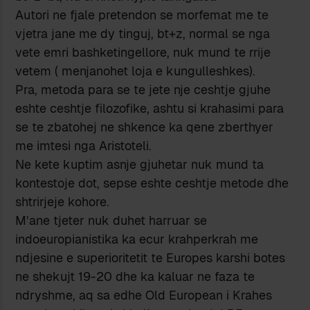
Autori ne fjale pretendon se morfemat me te
vjetra jane me dy tinguj, bt+z, normal se nga
vete emri bashketingellore, nuk mund te rrije
vetem ( menjanohet loja e kungulleshkes).
Pra, metoda para se te jete nje ceshtje gjuhe
eshte ceshtje filozofike, ashtu si krahasimi para
se te zbatohej ne shkence ka qene zberthyer
me imtesi nga Aristoteli.
Ne kete kuptim asnje gjuhetar nuk mund ta
kontestoje dot, sepse eshte ceshtje metode dhe
shtrirjeje kohore.
M’ane tjeter nuk duhet harruar se
indoeuropianistika ka ecur krahperkrah me
ndjesine e superioritetit te Europes karshi botes
ne shekujt 19-20 dhe ka kaluar ne faza te
ndryshme, aq sa edhe Old European i Krahes