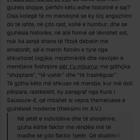
gjuhës shqipe, përfshi këtu edhe historinë e saj?
Disa kolegë të mi mendojnë se ky lloj angazhimi
do të ishte, në çdo rast, kohë e humbur; dhe se
gjuhësia historike, në atë formë që lëvrohet sot,
nuk ka asnjë shans të fitojë debatin me
amatorët, që e marrin forcën e tyre nga
shkurtoret logjike, rrejshmëritë dhe nevojën e
mendjeve foshnjore
për t’u mburrur
me gjithçka
“shqiptare”, “të vjetër” dhe “të trashëguar”.
Të gjitha këto më shkuan në mendje, kur më doli
përpara, rastësisht, ky paragraf nga Kursi i
Saussure-it, që mbahet si vepra themeluese e
gjuhësisë moderne (theksimi im A.V.):
Në jetët e individëve dhe të shoqërive,
gjuha është faktor me rëndësi më të
madhe se çdo faktor tjetër. Që studimi i