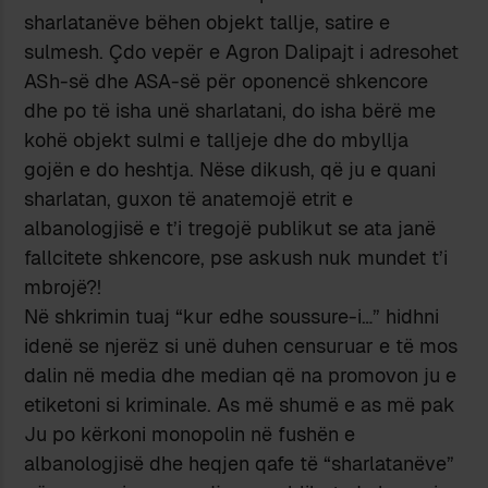
sharlatanëve bëhen objekt tallje, satire e
sulmesh. Çdo vepër e Agron Dalipajt i adresohet
ASh-së dhe ASA-së për oponencë shkencore
dhe po të isha unë sharlatani, do isha bërë me
kohë objekt sulmi e talljeje dhe do mbyllja
gojën e do heshtja. Nëse dikush, që ju e quani
sharlatan, guxon të anatemojë etrit e
albanologjisë e t’i tregojë publikut se ata janë
fallcitete shkencore, pse askush nuk mundet t’i
mbrojë?!
Në shkrimin tuaj “kur edhe soussure-i…” hidhni
idenë se njerëz si unë duhen censuruar e të mos
dalin në media dhe median që na promovon ju e
etiketoni si kriminale. As më shumë e as më pak
Ju po kërkoni monopolin në fushën e
albanologjisë dhe heqjen qafe të “sharlatanëve”