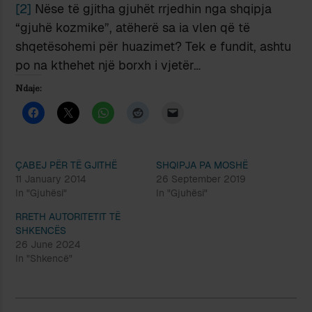
[2]
Nëse të gjitha gjuhët rrjedhin nga shqipja
“gjuhë kozmike”, atëherë sa ia vlen që të
shqetësohemi për huazimet? Tek e fundit, ashtu
po na kthehet një borxh i vjetër…
Ndaje:
ÇABEJ PËR TË GJITHË
SHQIPJA PA MOSHË
11 January 2014
26 September 2019
In "Gjuhësi"
In "Gjuhësi"
RRETH AUTORITETIT TË
SHKENCËS
26 June 2024
In "Shkencë"