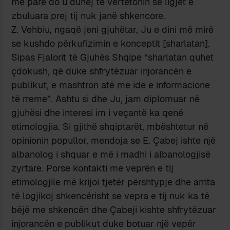
më parë do u duhej të vërtetonin se ligjet e
zbuluara prej tij nuk janë shkencore.
Z. Vehbiu, ngaqë jeni gjuhëtar, Ju e dini më mirë
se kushdo përkufizimin e konceptit [sharlatan].
Sipas Fjalorit të Gjuhës Shqipe “sharlatan quhet
çdokush, që duke shfrytëzuar injorancën e
publikut, e mashtron atë me ide e informacione
të rreme”. Ashtu si dhe Ju, jam diplomuar në
gjuhësi dhe interesi im i veçantë ka qenë
etimologjia. Si gjithë shqiptarët, mbështetur në
opinionin popullor, mendoja se E. Çabej ishte një
albanolog i shquar e më i madhi i albanologjisë
zyrtare. Porse kontakti me veprën e tij
etimologjile më krijoi tjetër përshtypje dhe arrita
të logjikoj shkencërisht se vepra e tij nuk ka të
bëjë me shkencën dhe Çabeji kishte shfrytëzuar
injorancën e publikut duke botuar një vepër