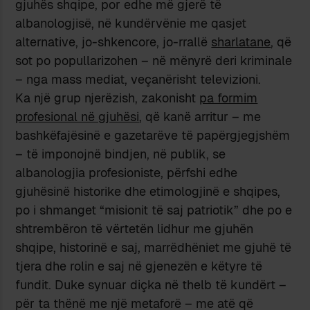
gjuhës shqipe, por edhe më gjerë të
albanologjisë, në kundërvënie me qasjet
alternative, jo-shkencore, jo-rrallë
sharlatane
, që
sot po popullarizohen – në mënyrë deri kriminale
– nga mass mediat, veçanërisht televizioni.
Ka një grup njerëzish, zakonisht
pa formim
profesional në gjuhësi
, që kanë arritur – me
bashkëfajësinë e gazetarëve të papërgjegjshëm
– të imponojnë bindjen, në publik, se
albanologjia profesioniste, përfshi edhe
gjuhësinë historike dhe etimologjinë e shqipes,
po i shmanget “misionit të saj patriotik” dhe po e
shtrembëron të vërtetën lidhur me gjuhën
shqipe, historinë e saj, marrëdhëniet me gjuhë të
tjera dhe rolin e saj në gjenezën e këtyre të
fundit. Duke synuar diçka në thelb të kundërt –
për ta thënë me një metaforë – me atë që