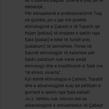
se u dashka paguar zotëria e juaj që të
debatojë…
Për kënaqësinë e profesionalizmit Tuaj
në gjuhësi, po u jap më poshtë
etimologjinë e Çabejit e të Topallit që
foljen [pëllas] të shqipes e sjellin nga
fjala [pallat] e këtë të fundit prej
[palatium] të latinishtes. Porse në
fjalorët etimologjik të italishtes për
fjalën palatium nuk kanë asnjë
etimologji dhe e klasifikojnë si fjalë me
“di etmol. incerta”.
Kjo është etimologjia e Çabejit, Topallit
dhe e albanologjisë suaj që pëllitjen e
gomarit e sjellin nga fjala pallat!!
Ju z. Vehbiu nuk mbroni dot as
albanologjinë e shklashkelur të Çabejit