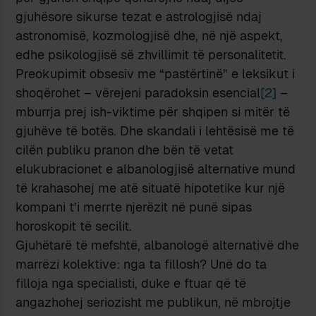
gjuhësore sikurse tezat e astrologjisë ndaj
astronomisë, kozmologjisë dhe, në një aspekt,
edhe psikologjisë së zhvillimit të personalitetit.
Preokupimit obsesiv me “pastërtinë” e leksikut i
shoqërohet – vërejeni paradoksin esencial
[2]
–
mburrja prej ish-viktime për shqipen si mitër të
gjuhëve të botës. Dhe skandali i lehtësisë me të
cilën publiku pranon dhe bën të vetat
elukubracionet e albanologjisë alternative mund
të krahasohej me atë situatë hipotetike kur një
kompani t’i merrte njerëzit në punë sipas
horoskopit të secilit.
Gjuhëtarë të mefshtë, albanologë alternativë dhe
marrëzi kolektive: nga ta fillosh? Unë do ta
filloja nga specialisti, duke e ftuar që të
angazhohej seriozisht me publikun, në mbrojtje