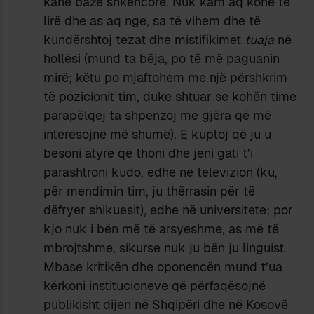
kanë bazë shkencore. Nuk kam aq kohë të
lirë dhe as aq nge, sa të vihem dhe të
kundërshtoj tezat dhe mistifikimet
tuaja
në
hollësi (mund ta bëja, po të më paguanin
mirë; këtu po mjaftohem me një përshkrim
të pozicionit tim, duke shtuar se kohën time
parapëlqej ta shpenzoj me gjëra që më
interesojnë më shumë). E kuptoj që ju u
besoni atyre që thoni dhe jeni gati t’i
parashtroni kudo, edhe në televizion (ku,
për mendimin tim, ju thërrasin për të
dëfryer shikuesit), edhe në universitete; por
kjo nuk i bën më të arsyeshme, as më të
mbrojtshme, sikurse nuk ju bën ju linguist.
Mbase kritikën dhe oponencën mund t’ua
kërkoni institucioneve që përfaqësojnë
publikisht dijen në Shqipëri dhe në Kosovë