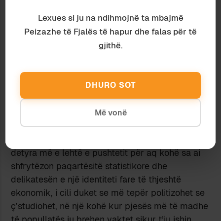
[18]
diçka e mirë?
Po, por rritja në fjalë është
Lexues si ju na ndihmojnë ta mbajmë
tërësisht artificiale. Ekonomia kurrsesi nuk
Peizazhe të Fjalës të hapur dhe falas për të
“rritet”, por vetëm deklarohet. Paga
x
e punëtorit
gjithë.
mbetet po e njëjta, vit pas viti, ndërkohë që atij i
thuhet se çdo vit e më tepër vjen e pasurohet.
Shifrat nuk gënjejnë
kurrë, përveçse, sigurisht,
DHURO SOT
kur shifrat nuk paraqesin të vërtetën. Por
kush
përfiton nga kjo baticë fiktive?
Askush tjetër
përveçse atyre që i vendosin të dhënat në
Më vonë
shërbim të fabrikimit të iluzioneve.
Propagandimi i begatisë ekonomike mbetet
detyra më e lehtë e pushtetit për aq kohë sa ai
shfrytëzon paqartësitë statistikore dhe
delikatesën e një identiteti fare të thjeshtë
ekonomik, i cili duket se më tepër politizohet se
ç’studiohet, në një kohë kur pjesës më të madhe
të popullatës iu brehen vaktet sikur t’iu ishin