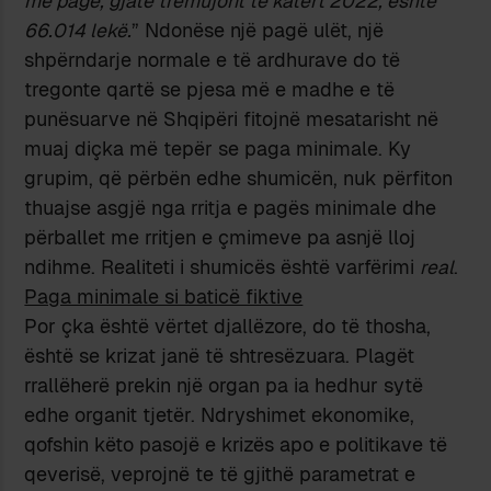
me pagë, gjatë tremujorit të katërt 2022, është
66.014 lekë.
” Ndonëse një pagë ulët, një
shpërndarje normale e të ardhurave do të
tregonte qartë se pjesa më e madhe e të
punësuarve në Shqipëri fitojnë mesatarisht në
muaj diçka më tepër se paga minimale. Ky
grupim, që përbën edhe shumicën, nuk përfiton
thuajse asgjë nga rritja e pagës minimale dhe
përballet me rritjen e çmimeve pa asnjë lloj
ndihme. Realiteti i shumicës është varfërimi
real
.
Paga minimale si baticë fiktive
Por çka është vërtet djallëzore, do të thosha,
është se krizat janë të shtresëzuara. Plagët
rrallëherë prekin një organ pa ia hedhur sytë
edhe organit tjetër. Ndryshimet ekonomike,
qofshin këto pasojë e krizës apo e politikave të
qeverisë, veprojnë te të gjithë parametrat e