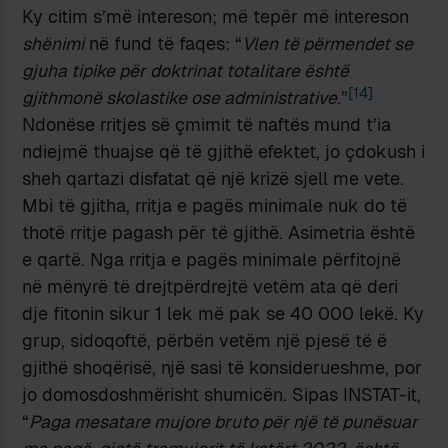
Ky citim s’më intereson; më tepër më intereson
shënimi
në fund të faqes: “
Vlen të përmendet se
gjuha tipike për doktrinat totalitare është
[14]
gjithmonë skolastike ose administrative
.”
Ndonëse rritjes së çmimit të naftës mund t’ia
ndiejmë thuajse që të gjithë efektet, jo çdokush i
sheh qartazi disfatat që një krizë sjell me vete.
Mbi të gjitha, rritja e pagës minimale nuk do të
thotë rritje pagash për të gjithë. Asimetria është
e qartë. Nga rritja e pagës minimale përfitojnë
në mënyrë të drejtpërdrejtë vetëm ata që deri
dje fitonin sikur 1 lek më pak se 40 000 lekë. Ky
grup, sidoqoftë, përbën vetëm një pjesë të ë
gjithë shoqërisë, një sasi të konsiderueshme, por
jo domosdoshmërisht shumicën. Sipas INSTAT-it,
“
Paga mesatare mujore bruto për një të punësuar