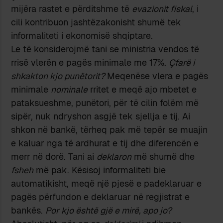
mijëra rastet e përditshme të
evazionit fiskal
, i
cili kontribuon jashtëzakonisht shumë tek
informaliteti i ekonomisë shqiptare.
Le të konsiderojmë tani se ministria vendos të
rrisë vlerën e pagës minimale me 17%.
Çfarë i
shkakton kjo punëtorit?
Meqenëse vlera e pagës
minimale
nominale
rritet e meqë ajo mbetet e
pataksueshme, punëtori, për të cilin folëm më
sipër, nuk ndryshon asgjë tek sjellja e tij. Ai
shkon në bankë, tërheq pak më tepër se muajin
e kaluar nga të ardhurat e tij dhe diferencën e
merr në dorë. Tani ai
deklaron
më shumë dhe
fsheh
më pak. Kësisoj informaliteti bie
automatikisht, meqë një pjesë e padeklaruar e
pagës përfundon e deklaruar në regjistrat e
bankës.
Por kjo është gjë e mirë, apo jo?