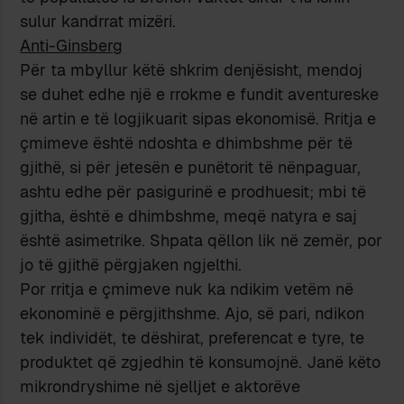
sulur kandrrat mizëri.
Anti-Ginsberg
Për ta mbyllur këtë shkrim denjësisht, mendoj
se duhet edhe një e rrokme e fundit aventureske
në artin e të logjikuarit sipas ekonomisë. Rritja e
çmimeve është ndoshta e dhimbshme për të
gjithë, si për jetesën e punëtorit të nënpaguar,
ashtu edhe për pasigurinë e prodhuesit; mbi të
gjitha, është e dhimbshme, meqë natyra e saj
është asimetrike. Shpata qëllon lik në zemër, por
jo të gjithë përgjaken ngjelthi.
Por rritja e çmimeve nuk ka ndikim vetëm në
ekonominë e përgjithshme. Ajo, së pari, ndikon
tek individët, te dëshirat, preferencat e tyre, te
produktet që zgjedhin të konsumojnë. Janë këto
mikrondryshime në sjelljet e aktorëve