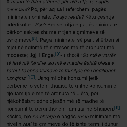
A
mund të flitet atëherë për një rritje të pagës
minimale?
Po, për aq sa i referohemi pagës
minimale nominale.
Po ajo realja?
Këtu çështja
ndërlikohet.
Pse?
Sepse rritja e pagës minimale
përkon saktësisht me rritjen e çmimeve të
[8]
ushqimeve
. Paga minimale, së pari, shërben si
mjet në ndihmë të shtresës me të ardhurat më
[9]
modeste; ligji i Engel
-it thotë “
Sa më e varfër
të jetë një familje, aq më e madhe është pjesa e
totalit të shpenzimeve të familjes që i dedikohet
[10]
ushqimit
”
. Ushqimi dhe konsumi jetik
përbëjnë jo vetëm thuajse të gjithë konsumin e
një familjeje me të ardhura të ulëta, por
njëkohësisht edhe pjesën më të madhe të
[11]
konsumit të përgjithshëm familjar në Shqipëri.
Kësisoj një
përshtatje
e pagës
reale
minimale me
nivelin
real
të çmimeve do të ishte termi i duhur.