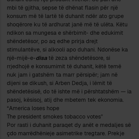
mbi të gjitha, sepse të dhënat flasin për një
konsum më të lartë të duhanit ndër ato grupe
shoqërore ku të ardhurat janë më të ulëta. Këtu
ndikon sa mungesa e shërbimit- dhe edukimit
shëndetësor, po aq edhe prirja drejt
stimulantëve, si alkooli apo duhani. Ndonëse ka
një-mijë-e-
disa
të zeza shëndetësore, si
rrjedhojë e konsumimit të duhanit, këtë temë
nuk jam i gatshëm ta marr përsipër; jam në
dijeni se dikush, si Arben Dedja, i lëmit të
shëndetësisë, do të ishte më i përshtatshëm — ia
pasoj, kësisoj, atij dhe mbetem tek ekonomia.
“America loses hope
The president smokes tobacco votes”
Por rasti i duhanit paraqet dy anët e medaljes së
çdo marrëdhënieje asimetrike tregtare. Prekje