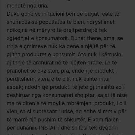
mendtë nga uria.
Duke qenë se inflacioni bën që pagat reale të
shumicës së popullatës të bien, ndryshimet
ndikojnë në mënyrë të drejtpërdrejtë tek
zgjedhjet e konsumatorit. Duhet thënë, ama, se
rritja e çmimeve nuk ka qenë e njëjtë për të
gjitha produktet e konsumit. Ato nuk i kërrusin
gjithnjë të ardhurat në të njëjtën gradë. Le të
pranohet se ekziston, pra, ende një produkt i
përditshëm, vlera e të cilit nuk është rritur
aspak; ndodh që produkti të jetë gjithashtu aq i
dëshiruar nga konsumatori shqiptar, sa ai të nisë
me të ditën e të mbyllë mbrëmjen; produkt, i cili
vlen, sa si supresant i urisë, aq edhe si motiv për
të marrë një pushim të shkurtër. E kam fjalën
për duhanin. INSTAT-i dhe shitësi tek dyqani i