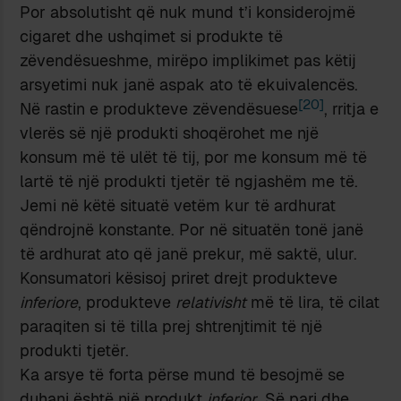
Por absolutisht që nuk mund t’i konsiderojmë
cigaret dhe ushqimet si produkte të
zëvendësueshme, mirëpo implikimet pas këtij
arsyetimi nuk janë aspak ato të ekuivalencës.
[20]
Në rastin e produkteve zëvendësuese
, rritja e
vlerës së një produkti shoqërohet me një
konsum më të ulët të tij, por me konsum më të
lartë të një produkti tjetër të ngjashëm me të.
Jemi në këtë situatë vetëm kur të ardhurat
qëndrojnë konstante. Por në situatën tonë janë
të ardhurat ato që janë prekur, më saktë, ulur.
Konsumatori kësisoj priret drejt produkteve
inferiore
, produkteve
relativisht
më të lira, të cilat
paraqiten si të tilla prej shtrenjtimit të një
produkti tjetër.
Ka arsye të forta përse mund të besojmë se
duhani është një produkt
inferior
. Së pari dhe