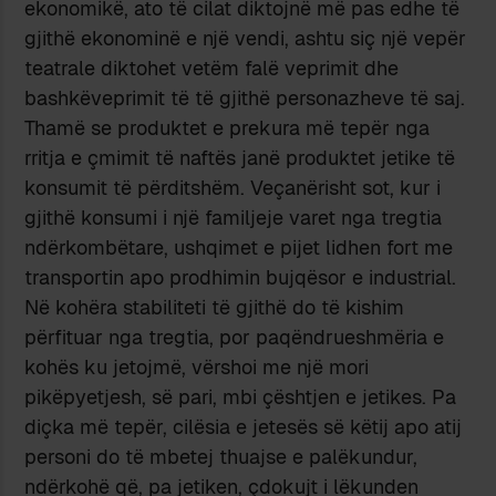
ekonomikë, ato të cilat diktojnë më pas edhe të
gjithë ekonominë e një vendi, ashtu siç një vepër
teatrale diktohet vetëm falë veprimit dhe
bashkëveprimit të të gjithë personazheve të saj.
Thamë se produktet e prekura më tepër nga
rritja e çmimit të naftës janë produktet jetike të
konsumit të përditshëm. Veçanërisht sot, kur i
gjithë konsumi i një familjeje varet nga tregtia
ndërkombëtare, ushqimet e pijet lidhen fort me
transportin apo prodhimin bujqësor e industrial.
Në kohëra stabiliteti të gjithë do të kishim
përfituar nga tregtia, por paqëndrueshmëria e
kohës ku jetojmë, vërshoi me një mori
pikëpyetjesh, së pari, mbi çështjen e jetikes. Pa
diçka më tepër, cilësia e jetesës së këtij apo atij
personi do të mbetej thuajse e palëkundur,
ndërkohë që, pa jetiken, çdokujt i lëkunden