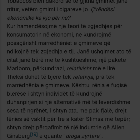
Tobaccos bien dakord se të gjitha çmimet janë
rritur, vetëm çmimi i cigareve jo.
Ç’rëndësi
ekonomike ka kjo për ne?
Kur hamendësojmë një teori të zgjedhjes për
konsumatorin në ekonomi, ne kundrojmë
posaçërisht marrëdhëniet e çmimeve që
ndikojnë tek zgjedhja e tij. Janë ushqimet ato të
cilat janë bërë më të kushtueshme, një paketë
Marlboro, përkundrazi,
relativisht
më e lirë.
Theksi duhet të bjerë tek
relativja
, pra tek
marrëdhënia e çmimeve. Kështu, rënia e fuqisë
blerëse i shtyn individët të kundrojnë
duhanpirjen si një alternativë më të leverdishme
sesa të ngrënët; i shtyn ata, me pak fjalë, drejt
lënies së vaktit për tre a katër Slimsa më tepër;
shtyn drejt përqafimit të një industrie që Allen
[19]
Ginsberg
e quante “
droga zyrtare
”.