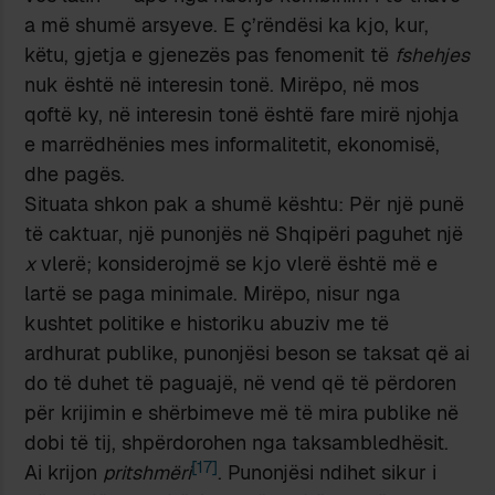
a më shumë arsyeve. E ç’rëndësi ka kjo, kur,
këtu, gjetja e gjenezës pas fenomenit të
fshehjes
nuk është në interesin tonë. Mirëpo, në mos
qoftë ky, në interesin tonë është fare mirë njohja
e marrëdhënies mes informalitetit, ekonomisë,
dhe pagës.
Situata shkon pak a shumë kështu: Për një punë
të caktuar, një punonjës në Shqipëri paguhet një
x
vlerë; konsiderojmë se kjo vlerë është më e
lartë se paga minimale. Mirëpo, nisur nga
kushtet politike e historiku abuziv me të
ardhurat publike, punonjësi beson se taksat që ai
do të duhet të paguajë, në vend që të përdoren
për krijimin e shërbimeve më të mira publike në
dobi të tij, shpërdorohen nga taksambledhësit.
[17]
Ai krijon
pritshmëri
. Punonjësi ndihet sikur i