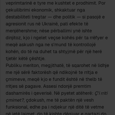
veprimtarinë e tyre me kushtet e prodhimit. Por
çekuilibrimi ekonomik, shkaktuar nga
destabiliteti tregtar — dhe politik — si pasojë e
agresionit rus në Ukrainë, pati efekte të
menjëhershme; nëse përballimi ynë ishte
dinjitoz, kjo i ngelet veçse kohës për ta rrëfyer e
meqë askush nga ne s’mund të kontrollojë
kohën, do të na duhet ta shtyjmë për një herë
tjetër këtë çështje.
Publiku meriton, megjithatë, të sqarohet në lidhje
me një sërë faktorësh që ndikojnë te rritja e
çmimeve, meqë kjo e fundit është në thelb të
rritjes së pagave. Assesi ndonjë premtim
dashamirës i qeverisë. Në pyetet atëherë:
Ç’i rriti
çmimet?
, çdokush, me të paktën një vesh
funksional, edhe pa i ndjekur një ditë të vetme
në jetë lajmet, do të kishte dëgjuar e qartazi do