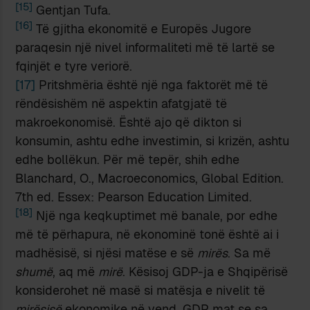
[15]
Gentjan Tufa.
[16]
Të gjitha ekonomitë e Europës Jugore
paraqesin një nivel informaliteti më të lartë se
fqinjët e tyre veriorë.
[17]
Pritshmëria është një nga faktorët më të
rëndësishëm në aspektin afatgjatë të
makroekonomisë. Është ajo që dikton si
konsumin, ashtu edhe investimin, si krizën, ashtu
edhe bollëkun. Për më tepër, shih edhe
Blanchard, O., Macroeconomics, Global Edition.
7th ed. Essex: Pearson Education Limited.
[18]
Një nga keqkuptimet më banale, por edhe
më të përhapura, në ekonominë tonë është ai i
madhësisë, si njësi matëse e së
mirës
. Sa më
shumë
, aq më
mirë
. Kësisoj GDP-ja e Shqipërisë
konsiderohet në masë si matësja e nivelit të
mirësisë
ekonomike në vend. GDP mat se sa