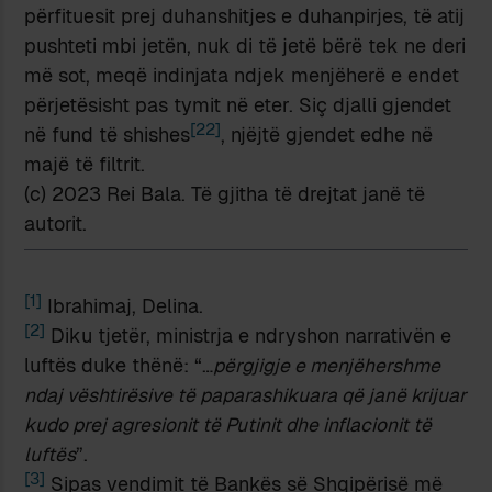
përfituesit prej duhanshitjes e duhanpirjes, të atij
pushteti mbi jetën, nuk di të jetë bërë tek ne deri
më sot, meqë indinjata ndjek menjëherë e endet
përjetësisht pas tymit në eter. Siç djalli gjendet
[22]
në fund të shishes
, njëjtë gjendet edhe në
majë të filtrit.
(c) 2023 Rei Bala. Të gjitha të drejtat janë të
autorit.
[1]
Ibrahimaj, Delina.
[2]
Diku tjetër, ministrja e ndryshon narrativën e
luftës duke thënë: “…
përgjigje e menjëhershme
ndaj vështirësive të paparashikuara që janë krijuar
kudo prej agresionit të Putinit dhe inflacionit të
luftës
”.
[3]
Sipas vendimit të Bankës së Shqipërisë më