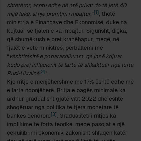
shtetëror, ashtu edhe në atë privat do të jetë 40
[1]
mijë lekë, si një premtim i mbajtur.
”
, thotë
ministrja e Financave dhe Ekonomisë, duke na
kujtuar se fjalën e ka mbajtur. Sigurisht, diçka,
që shumëkush e pret krahëhapur, meqë, në
fjalët e vetë ministres, përballemi me
“
vështirësitë e paparashikuara, që janë krijuar
kudo prej inflacionit të lartë të shkaktuar nga lufta
[2]
Rusi-Ukrainë
”.
Kjo rritje e menjëhershme me 17% është edhe më
e larta ndonjëherë. Rritja e pagës minimale ka
ardhur gradualisht gjatë vitit 2022 dhe është
shoqëruar nga politika të tjera monetare të
[3]
bankës qendrore
. Gradualiteti i rritjes ka
implikime të forta teorike, meqë pasojat e një
çekuilibrimi ekonomik zakonisht shfaqen katër