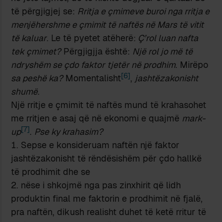
të përgjigjej se:
Rritja e çmimeve buroi nga rritja e
menjëhershme e çmimit të naftës në Mars të vitit
të kaluar
. Le të pyetet atëherë:
Ç’rol luan nafta
tek çmimet?
Përgjigjja është:
Një rol jo më të
ndryshëm se çdo faktor tjetër në prodhim
. Mirëpo
[6]
sa peshë ka?
Momentalisht
,
jashtëzakonisht
shumë
.
Një rritje e çmimit të naftës mund të krahasohet
me rritjen e asaj që në ekonomi e quajmë
mark-
[7]
up
.
Pse ky krahasim?
Sepse e konsideruam naftën një faktor
jashtëzakonisht të rëndësishëm për çdo hallkë
të prodhimit dhe se
nëse i shkojmë nga pas zinxhirit që lidh
produktin final me faktorin e prodhimit në fjalë,
pra naftën, dikush realisht duhet të ketë rritur të