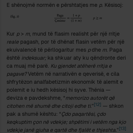
E shënojmë normën e përshtatjes me
p
. Kësisoj:
Kur
p
>
m
, mund të flasim realisht për një rritje
reale
pagash, por të dhënat flasin vetëm për një
ekuivalencë të përllogaritur mes
p
dhe
m
. Paga
është
indeksuar;
ka shkuar aty ku qëndronte deri
ca muaj më parë.
Ku gjendet atëherë rritja e
pagave?
Vetëm në narrativën e qeverisë, e cila
shfrytëzon analfabetizmin ekonomik të alemit e
polemit e iu hedh kësisoj hi syve. Thënia —
deviza e pavdekshme, “
memorizo autorët që
[12]
citohen më shumë dhe citoji edhe ti
.”
— shkon
pak a shumë kështu: “
Çdo paqartësi, çdo
keqkuptim çon në vdekje; shpëtimi i vetëm nga kjo
[13]
vdekje janë gjuha e qartë dhe fjalët e thjeshta.
”