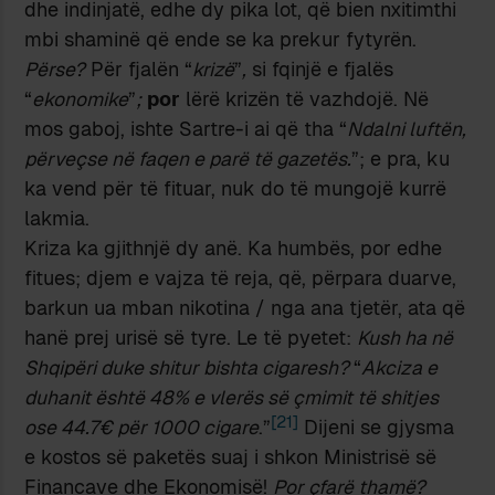
dhe indinjatë, edhe dy pika lot, që bien nxitimthi
mbi shaminë që ende se ka prekur fytyrën.
Përse?
Për fjalën “
krizë
”
,
si fqinjë e fjalës
“
ekonomike
”
;
por
lërë krizën të vazhdojë. Në
mos gaboj, ishte Sartre-i ai që tha “
Ndalni luftën,
përveçse në faqen e parë të gazetës.
”; e pra, ku
ka vend për të fituar, nuk do të mungojë kurrë
lakmia.
Kriza ka gjithnjë dy anë. Ka humbës, por edhe
fitues; djem e vajza të reja, që, përpara duarve,
barkun ua mban nikotina / nga ana tjetër, ata që
hanë prej urisë së tyre. Le të pyetet:
Kush ha në
Shqipëri duke shitur bishta cigaresh?
“
Akciza e
duhanit është 48% e vlerës së çmimit të shitjes
[21]
ose 44.7€ për 1000 cigare
.”
Dijeni se gjysma
e kostos së paketës suaj i shkon Ministrisë së
Financave dhe Ekonomisë!
Por çfarë thamë?