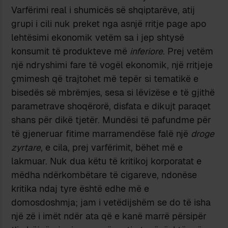
Varfërimi real i shumicës së shqiptarëve, atij
grupi i cili nuk preket nga asnjë rritje page apo
lehtësimi ekonomik vetëm sa i jep shtysë
konsumit të produkteve më
inferiore
. Prej vetëm
një ndryshimi fare të vogël ekonomik, një rritjeje
çmimesh që trajtohet më tepër si tematikë e
bisedës së mbrëmjes, sesa si lëvizëse e të gjithë
parametrave shoqërorë, disfata e dikujt paraqet
shans për dikë tjetër. Mundësi të pafundme për
të gjeneruar fitime marramendëse falë një
droge
zyrtare
, e cila, prej varfërimit, bëhet më e
lakmuar. Nuk dua këtu të kritikoj korporatat e
mëdha ndërkombëtare të cigareve, ndonëse
kritika ndaj tyre është edhe më e
domosdoshmja; jam i vetëdijshëm se do të isha
një zë i imët ndër ata që e kanë marrë përsipër