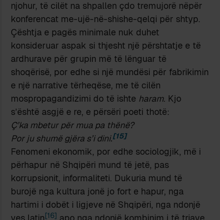
njohur, të cilët na shpallen çdo tremujorë nëpër
konferencat me-ujë-në-shishe-qelqi për shtyp.
Çështja e pagës minimale nuk duhet
konsideruar aspak si thjesht një përshtatje e të
ardhurave për grupin më të lënguar të
shoqërisë, por edhe si një mundësi për fabrikimin
e një narrative tërheqëse, me të cilën
mospropagandizimi do të ishte
haram
. Kjo
s’është asgjë e re, e përsëri poeti thotë:
Ç’ka mbetur për mua pa thënë
?
[15]
Por ju shumë gjëra s
’
i dini.
Fenomeni ekonomik, por edhe sociologjik, më i
përhapur në Shqipëri mund të jetë, pas
korrupsionit, informaliteti. Dukuria mund të
burojë nga kultura jonë jo fort e hapur, nga
hartimi i dobët i ligjeve në Shqipëri, nga ndonjë
[16]
ves latin
apo nga ndonjë kombinim i të triave