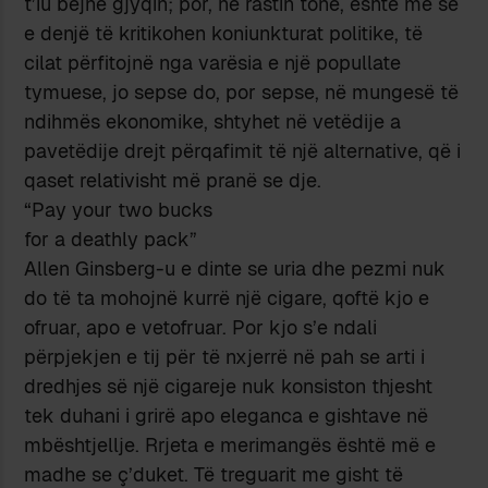
t’iu bëjnë gjyqin; por, në rastin tonë, është më se
e denjë të kritikohen koniunkturat politike, të
cilat përfitojnë nga varësia e një popullate
tymuese, jo sepse do, por sepse, në mungesë të
ndihmës ekonomike, shtyhet në vetëdije a
pavetëdije drejt përqafimit të një alternative, që i
qaset relativisht më pranë se dje.
“Pay your two bucks
for a deathly pack”
Allen Ginsberg-u e dinte se uria dhe pezmi nuk
do të ta mohojnë kurrë një cigare, qoftë kjo e
ofruar, apo e vetofruar. Por kjo s’e ndali
përpjekjen e tij për të nxjerrë në pah se arti i
dredhjes së një cigareje nuk konsiston thjesht
tek duhani i grirë apo eleganca e gishtave në
mbështjellje. Rrjeta e merimangës është më e
madhe se ç’duket. Të treguarit me gisht të