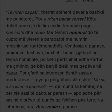
“
Të rriten pagat!
”, thërret atëherë qeveria bashkë
me punëtorët. Por
a rriten pagat vërtet?
Këtu
duhet bërë një dallim midis termave pagë
nominale
dhe
reale
. Me termin
nominal
do të
kuptojmë vlerën e barabartë me numrin
mbishkruar kartëmonedhës. Vendosja e pagave,
çmimeve, fashave, buxhetit bëhet gjithnjë në
terma nominalë; po këtu përfshihet edhe kartoni
me çmimin, që bën banjë dielli mes qepëve në
pazar. Por çfarë na intereson është sasia e
produkteve — pyetja përgjithësisht është “
Me sa
e ke kilen e qepëve?
” —, që mund ta këmbejmë
për një sasi të caktuar parash — apo edhe për
sasinë e orëve të punës që fshihen pas tyre. Na
intereson, pra, vlera
reale
e parasë.