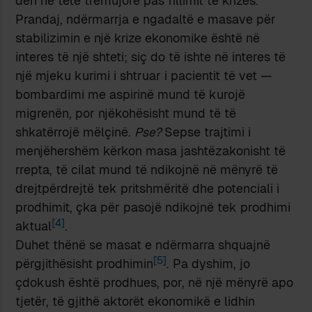
deri në tetë tremujorë pas fillimit të krizës.
Prandaj, ndërmarrja e ngadaltë e masave për
stabilizimin e një krize ekonomike është në
interes të një shteti; siç do të ishte në interes të
një mjeku kurimi i shtruar i pacientit të vet —
bombardimi me aspirinë mund të kurojë
migrenën, por njëkohësisht mund të të
shkatërrojë mëlçinë.
Pse?
Sepse trajtimi i
menjëhershëm kërkon masa jashtëzakonisht të
rrepta, të cilat mund të ndikojnë në mënyrë të
drejtpërdrejtë tek pritshmëritë dhe potenciali i
prodhimit, çka për pasojë ndikojnë tek prodhimi
[4]
aktual
.
Duhet thënë se masat e ndërmarra shquajnë
[5]
përgjithësisht prodhimin
. Pa dyshim, jo
çdokush është prodhues, por, në një mënyrë apo
tjetër, të gjithë aktorët ekonomikë e lidhin