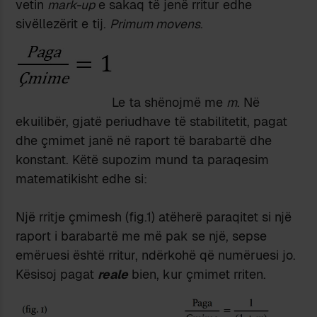
vetin
mark-up
e sakaq të jenë rritur edhe
sivëllezërit e tij.
Primum movens
.
Le ta shënojmë me
m
. Në
ekuilibër, gjatë periudhave të stabilitetit, pagat
dhe çmimet janë në raport të barabartë dhe
konstant. Këtë supozim mund ta paraqesim
matematikisht edhe si:
Një rritje çmimesh (fig.1) atëherë paraqitet si një
raport i barabartë me më pak se një, sepse
emëruesi është rritur, ndërkohë që numëruesi jo.
Kësisoj pagat
reale
bien, kur çmimet rriten.