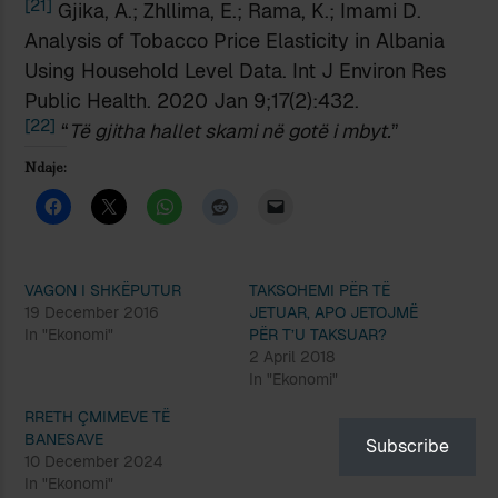
[21]
Gjika, A.; Zhllima, E.; Rama, K.; Imami D.
Analysis of Tobacco Price Elasticity in Albania
Using Household Level Data. Int J Environ Res
Public Health. 2020 Jan 9;17(2):432.
[22]
“
Të gjitha hallet skami në gotë i mbyt.
”
Ndaje:
VAGON I SHKËPUTUR
TAKSOHEMI PËR TË
19 December 2016
JETUAR, APO JETOJMË
In "Ekonomi"
PËR T’U TAKSUAR?
2 April 2018
In "Ekonomi"
RRETH ÇMIMEVE TË
BANESAVE
Subscribe
10 December 2024
In "Ekonomi"