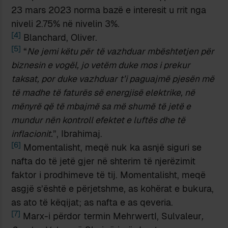
23 mars 2023 norma bazë e interesit u rrit nga
niveli 2.75% në nivelin 3%.
[4]
Blanchard, Oliver.
[5]
“
Ne jemi këtu për të vazhduar mbështetjen për
biznesin e vogël, jo vetëm duke mos i prekur
taksat, por duke vazhduar t
’
i paguajmë pjesën më
të madhe të faturës së energjisë elektrike, në
mënyrë që të mbajmë sa më shumë të jetë e
mundur nën kontroll efektet e luftës dhe të
inflacionit.
”, Ibrahimaj.
[6]
Momentalisht, meqë nuk ka asnjë siguri se
nafta do të jetë gjer në shterim të njerëzimit
faktor i prodhimeve të tij. Momentalisht, meqë
asgjë s’është e përjetshme, as kohërat e bukura,
as ato të këqijat; as nafta e as qeveria.
[7]
Marx-i përdor termin MehrwertI, Sulvaleur
,