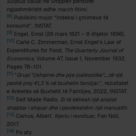
Surplus Value;
në Shqipëri përdoret
ngjashmërisht edhe
marzh fitimi.
[8]
Publikimi mujor “Indeksi i çmimeve të
konsumit”, INSTAT.
[9]
Engel, Ernst (26 mars 1821 – 8 dhjetor 1896).
[10]
Carle C. Zimmerman, Ernst Engel’s Law of
Expenditures for Food,
The Quarterly Journal of
Economics
, Volume 47, Issue 1, November 1932,
Pages 78–101.
[11]
“
Grupi
“
Ushqime dhe pije joalkoolike”… zë një
peshë prej 41,3 % në buxhetin familjar
.”, rezultatet
e Anketës së Buxhetit të Familjes, 2022, INSTAT.
[12]
Self Made Radio,
Si të bëhesh një analist
shqiptar i shquar dhe i pavdekshëm: një manualth
.
[13]
Camus, Albert.
Njeriu i revoltuar
, Fan Noli,
2017.
[14]
Po aty.