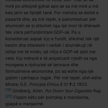
mirë po shkojnë gjërat apo se sa më mirë a më
keq jemi se fqinjët tanë. Por mendoj se është e
paqartë dhe, aq më tepër, e pakontestuar për
shumicën se si shkohet nga një mori të dhënash
tek vlera përfundimtare GDP-së. Pa u
konsideruar aspak kjo e fundit, shkohet tek një
besim dhe interesim i verbër i shumëkujt në
lidhje me të mirën, që rritja e GDP-së sjell me
vete. Kjo mënyrë e të arsyetuarit rrjedh sa nga
mungesa e njohurisë së termave dhe
formulimeve ekonomike, po aq edhe nga një
gabim i përhapur logjik. Për më tepër, shih edhe:
Moore, G.E.
Principia Ethica § 10 ¶ 3,
1903.
[19]
Ginsberg, Allen.
Put Down Your Cigarette Rag
.
[20]
Flasim këtu për portokaj e mandarina,
gjalpë e margarinë.