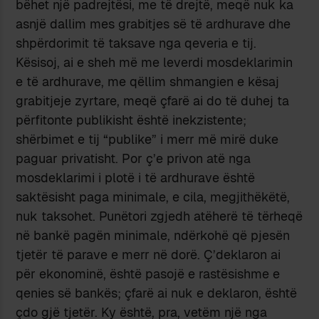
bëhet një padrejtësi, me të drejtë, meqë nuk ka
asnjë dallim mes grabitjes së të ardhurave dhe
shpërdorimit të taksave nga qeveria e tij.
Kësisoj, ai e sheh më me leverdi mosdeklarimin
e të ardhurave, me qëllim shmangien e kësaj
grabitjeje zyrtare, meqë çfarë ai do të duhej ta
përfitonte publikisht është inekzistente;
shërbimet e tij “publike” i merr më mirë duke
paguar privatisht. Por ç’e privon atë nga
mosdeklarimi i plotë i të ardhurave është
saktësisht paga minimale, e cila, megjithëkëtë,
nuk taksohet. Punëtori zgjedh atëherë të tërheqë
në bankë pagën minimale, ndërkohë që pjesën
tjetër të parave e merr në dorë. Ç’deklaron ai
për ekonominë, është pasojë e rastësishme e
qenies së bankës; çfarë ai nuk e deklaron, është
çdo gjë tjetër. Ky është, pra, vetëm një nga