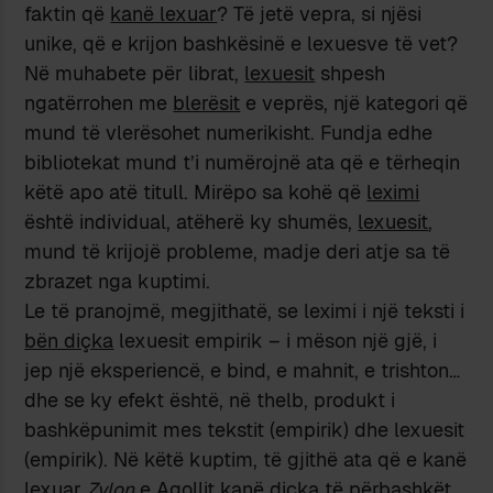
faktin që
kanë lexuar
? Të jetë vepra, si njësi
unike, që e krijon bashkësinë e lexuesve të vet?
Në muhabete për librat,
lexuesit
shpesh
ngatërrohen me
blerësit
e veprës, një kategori që
mund të vlerësohet numerikisht. Fundja edhe
bibliotekat mund t’i numërojnë ata që e tërheqin
këtë apo atë titull. Mirëpo sa kohë që
leximi
është individual, atëherë ky shumës,
lexuesit
,
mund të krijojë probleme, madje deri atje sa të
zbrazet nga kuptimi.
Le të pranojmë, megjithatë, se leximi i një teksti i
bën diçka
lexuesit empirik – i mëson një gjë, i
jep një eksperiencë, e bind, e mahnit, e trishton…
dhe se ky efekt është, në thelb, produkt i
bashkëpunimit mes tekstit (empirik) dhe lexuesit
(empirik). Në këtë kuptim, të gjithë ata që e kanë
lexuar
Zylon
e Agollit kanë diçka të përbashkët