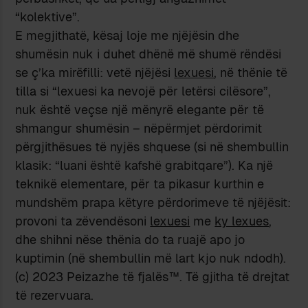
“kolektive”.
E megjithatë, kësaj loje me njëjësin dhe
shumësin nuk i duhet dhënë më shumë rëndësi
se ç’ka mirëfilli: vetë njëjësi
lexuesi
, në thënie të
tilla si “lexuesi ka nevojë për letërsi cilësore”,
nuk është veçse një mënyrë elegante për të
shmangur shumësin – nëpërmjet përdorimit
përgjithësues të nyjës shquese (si në shembullin
klasik: “luani është kafshë grabitqare”). Ka një
teknikë elementare, për ta pikasur kurthin e
mundshëm prapa këtyre përdorimeve të njëjësit:
provoni ta zëvendësoni
lexuesi
me
ky lexues
,
dhe shihni nëse thënia do ta ruajë apo jo
kuptimin (në shembullin më lart kjo nuk ndodh).
(c) 2023 Peizazhe të fjalës™. Të gjitha të drejtat
të rezervuara.