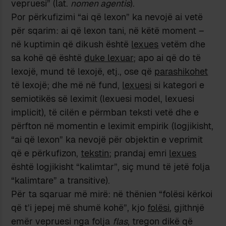
vepruesi” (lat.
nomen agentis
).
Por përkufizimi “ai që lexon” ka nevojë ai vetë
për sqarim: ai që lexon tani, në këtë moment –
në kuptimin që dikush është
lexues
vetëm dhe
sa kohë që është
duke lexuar
; apo ai që do të
lexojë, mund të lexojë, etj., ose që
parashikohet
të lexojë; dhe më në fund,
lexuesi
si kategori e
semiotikës së leximit (lexuesi model, lexuesi
implicit), të cilën e përmban teksti vetë dhe e
përfton në momentin e leximit empirik (logjikisht,
“ai që lexon” ka nevojë për objektin e veprimit
që e përkufizon,
tekstin
; prandaj emri
lexues
është logjikisht “kalimtar”, siç mund të jetë folja
“kalimtare” a transitive).
Për ta sqaruar më mirë: në thënien “folësi kërkoi
që t’i jepej më shumë kohë”, kjo
folësi
, gjithnjë
emër vepruesi nga folja
flas
, tregon dikë që