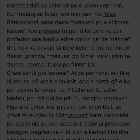
mbetet i tillë sa kohë që po e kryen veprimin.
Kur mbaroj së foluri, unë nuk jam më
folës
.
Përkundrazi, nëse themi “mësuesi po e shijonte
kafenë”, kjo
mësuesi
tregon dikë që e ka për
profesion ose fundja edhe zakon që “të mësojë”,
dhe nuk ka nevojë ta bëjë këtë në momentin që
flasim (prandaj “mësuesi po flinte” ka kuptim të
thuhet, ndërsa “folësi po flinte” jo).
Çfarë është pra lexuesi? Ai që përftohet si i tillë,
si
lexues
, në aktin e leximit; apo ai tjetri, që e ka
për zakon të lexojë, etj.? Edhe ashtu, edhe
kështu, por një dallim për t’u mbajtur parasysh.
Nga ana tjetër, kur pyesim, për shembull, se
çfarë të re i sjell ky libër
lexuesit
, kemi zakonisht
parasysh një person abstrakt, edhe ai pothuajse
kategori pragmatike – të cilin e kërkon libri dhe