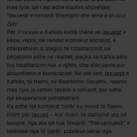
mes tyre, që i jep edhe kuptim shprehjes
“lexuesit e romanit
Shkëlqimi dhe rënia e shokut
Zylo
”.
Për
Procesin
e Kafkës është thënë se
lexuesit
e
kësaj vepre, në vendet e bllokut socialist, e
interpretonin si alegori të totalitarizmit që
përjetonin edhe në realitet; paçka se Kafka këtë
lloj totalitarizmi nuk e njihte, dhe shkruante për
absurditetin e burokracisë. Në atë rast,
lexuesit
e
Kafkës, të themi, në Bashkimin Sovjetik, ndanin
mes tyre jo vetëm tekstin e romanit, por edhe
një eksperiencë jashtëletrare.
Ka edhe një kontekst tjetër ku mund të flasim
lirisht për
lexues
– kur duam të dallojmë ata që
lexojnë, nga ata që nuk lexojnë; “frekuentuesit” e
letërsisë nga të tjerët; publikun letrar nga