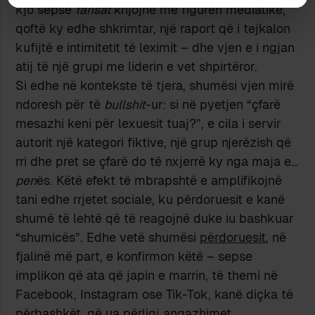
kjo sepse
fansat
krijojnë me figurën mediatike,
qoftë ky edhe shkrimtar, një raport që i tejkalon
kufijtë e intimitetit të leximit – dhe vjen e i ngjan
atij të një grupi me liderin e vet shpirtëror.
Si edhe në kontekste të tjera, shumësi vjen mirë
ndoresh për të
bullshit
-ur: si në pyetjen “çfarë
mesazhi keni për lexuesit tuaj?”, e cila i servir
autorit një kategori fiktive, një grup njerëzish që
rri dhe pret se çfarë do të nxjerrë ky nga maja e…
pen
ës. Këtë efekt të mbrapshtë e amplifikojnë
tani edhe rrjetet sociale, ku përdoruesit e kanë
shumë të lehtë që të reagojnë duke iu bashkuar
“shumicës”. Edhe vetë shumësi
përdoruesit
, në
fjalinë më part, e konfirmon këtë – sepse
implikon që ata që japin e marrin, të themi në
Facebook, Instagram ose Tik-Tok, kanë diçka të
përbashkët, që ua përligj angazhimet