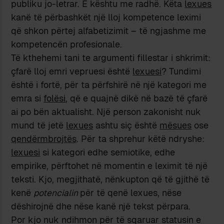
publiku jo-letrar. E kështu me radhë. Këta
lexues
kanë të përbashkët një lloj kompetence leximi
që shkon përtej alfabetizimit – të ngjashme me
kompetencën profesionale.
Të kthehemi tani te argumenti fillestar i shkrimit:
çfarë lloj emri vepruesi është
lexuesi
? Tundimi
është i fortë, për ta përfshirë në një kategori me
emra si
folësi
, që e quajnë dikë në bazë të çfarë
ai po bën aktualisht. Një person zakonisht nuk
mund të jetë
lexues
ashtu siç është
mësues
ose
qendërmbrojtës
. Për ta shprehur këtë ndryshe:
lexuesi
si kategori edhe semiotike, edhe
empirike, përftohet në momentin e leximit të një
teksti. Kjo, megjithatë, nënkupton që të gjithë të
kenë
potencialin
për të qenë lexues, nëse
dëshirojnë dhe nëse kanë një tekst përpara.
Por kjo nuk ndihmon për të sqaruar statusin e