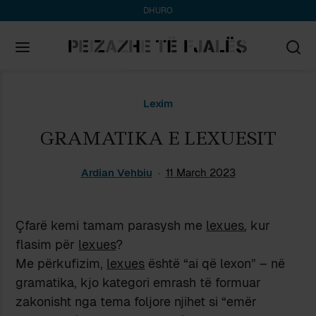
DHURO
Search
Lexim
for:
GRAMATIKA E LEXUESIT
Ardian Vehbiu
11 March 2023
Çfarë kemi tamam parasysh me
lexues
, kur
flasim për
lexues
?
Me përkufizim,
lexues
është “ai që lexon” – në
gramatika, kjo kategori emrash të formuar
zakonisht nga tema foljore njihet si “emër