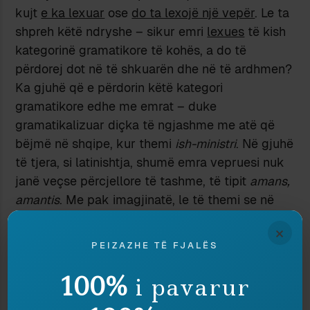
kujt
e ka lexuar
ose
do ta lexojë një vepër
. Le ta
shpreh këtë ndryshe – sikur emri
lexues
të kish
kategorinë gramatikore të kohës, a do të
përdorej dot në të shkuarën dhe në të ardhmen?
Ka gjuhë që e përdorin këtë kategori
gramatikore edhe me emrat – duke
gramatikalizuar diçka të ngjashme me atë që
bëjmë në shqipe, kur themi
ish-ministri
. Në gjuhë
të tjera, si latinishtja, shumë emra vepruesi nuk
janë veçse përcjellore të tashme, të tipit
amans,
amantis
. Me pak imagjinatë, le të themi se në
thënien
Lexuesit francezë të romanit
Gjenerali i
×
ushtrisë së vdekur
,
emri
lexuesit
është në të
PEIZAZHE TË FJALËS
shkuarën, sa kohë që thënia i referohet suksesit
që pati në Francë para gati gjysmë shekulli ai
100%
i pavarur
roman i përkthyer.