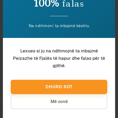
100%
Kjo nuk e përjashton që i njëjti roman të lexohet
falas
në Francë edhe sot – me siguri lexohet; por
lexuesit
e romanit në kohën e tashme janë aq të
ndryshëm nga
lexuesit
e 50 vjetëve më parë, sa
Na ndihmoni ta mbajmë kështu
shpërfillja e dallimit kohor mund dhe do të
pështjellojë.
Çuditërisht, kjo kategori gramatikore imagjinare
e kohës, që mund t’ia atribuojmë emrit të
Lexues si ju na ndihmojnë ta mbajmë
vepruesit
lexues
, e përligj edhe përdorimin e
Peizazhe të Fjalës të hapur dhe falas për të
këtij emri në shumës – për të dalluar ata që
e
gjithë.
kanë lexuar
veprën dikur, nga ata që
po e
lexojnë tani
dhe ata që mbase
do ta lexojnë
pas
50 vjetësh të tjera.
DHURO SOT
Shumësi mbase nuk funksionon aq mirë, për të
përcjellë kuptimin e “ndjekësve, dashamirësve,
Më vonë
fansave
” – p.sh. “
lexuesit
e Kadaresë nuk e
pritën mirë intervistën e tij me Ben Blushin”; dhe