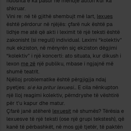
ndoshta e ka pasur në mendje autori kur ka
shkruar.
Vini re: në të gjithë shembujt më lart,
lexues
është përdorur në njëjës: çfarë nuk është pa
lidhje me atë që akti i leximit të një teksti është
zakonisht (si rregull) individual. Leximi “kolektiv”
nuk ekziston, në mënyrën siç ekziston dëgjimi
“kolektiv” i një koncerti: ato situata, kur dikush i
lexon
me zë
një publiku, mbase i ngjajnë më
shumë teatrit.
Njëlloj problematike është përgjigjja ndaj
pyetjes:
si e ka pritur lexuesi
… E cila nënkupton
një lloj reagimi kolektiv, përndryshe të vështirë
për t’u kapur dhe matur.
Çfarë janë atëherë
lexuesit
në shumës? Tërësia e
lexuesve të një teksti (ose një grupi tekstesh), që
kanë të përbashkët, në mos gjë tjetër, të paktën