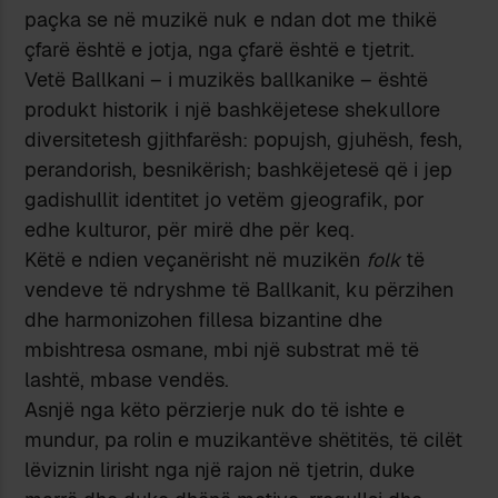
paçka se në muzikë nuk e ndan dot me thikë
çfarë është e jotja, nga çfarë është e tjetrit.
Vetë Ballkani – i muzikës ballkanike – është
produkt historik i një bashkëjetese shekullore
diversitetesh gjithfarësh: popujsh, gjuhësh, fesh,
perandorish, besnikërish; bashkëjetesë që i jep
gadishullit identitet jo vetëm gjeografik, por
edhe kulturor, për mirë dhe për keq.
Këtë e ndien veçanërisht në muzikën
folk
të
vendeve të ndryshme të Ballkanit, ku përzihen
dhe harmonizohen fillesa bizantine dhe
mbishtresa osmane, mbi një substrat më të
lashtë, mbase vendës.
Asnjë nga këto përzierje nuk do të ishte e
mundur, pa rolin e muzikantëve shëtitës, të cilët
lëviznin lirisht nga një rajon në tjetrin, duke