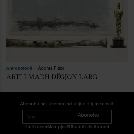
Antropologji
Adonis Filipi
ARTI I MADH DËGJON LARG
Abonohu për të marrë artikujt e rinj me email.
Email
Abonohu
Rreth nesh
Merr pjes​​ë​
Dhuro
Arkivi
Autorët