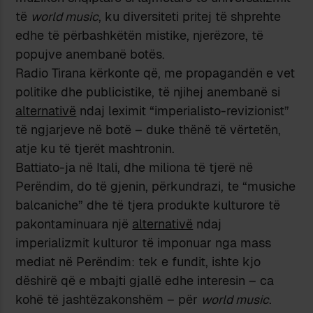
të
world music
, ku diversiteti pritej të shprehte
edhe të përbashkëtën mistike, njerëzore, të
popujve anembanë botës.
Radio Tirana kërkonte që, me propagandën e vet
politike dhe publicistike, të njihej anembanë si
alternativë
ndaj leximit “imperialisto-revizionist”
të ngjarjeve në botë – duke thënë të vërtetën,
atje ku të tjerët mashtronin.
Battiato-ja në Itali, dhe miliona të tjerë në
Perëndim, do të gjenin, përkundrazi, te “musiche
balcaniche” dhe të tjera produkte kulturore të
pakontaminuara një
alternativë
ndaj
imperializmit kulturor të imponuar nga mass
mediat në Perëndim: tek e fundit, ishte kjo
dëshirë që e mbajti gjallë edhe interesin – ca
kohë të jashtëzakonshëm – për
world music
.