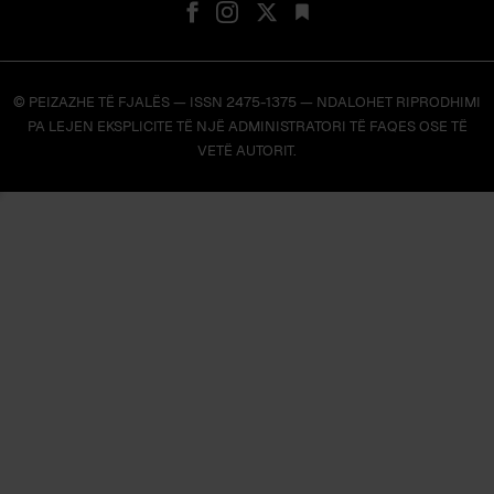
© PEIZAZHE TË FJALËS — ISSN 2475-1375 — NDALOHET RIPRODHIMI
PA LEJEN EKSPLICITE TË NJË ADMINISTRATORI TË FAQES OSE TË
VETË AUTORIT.