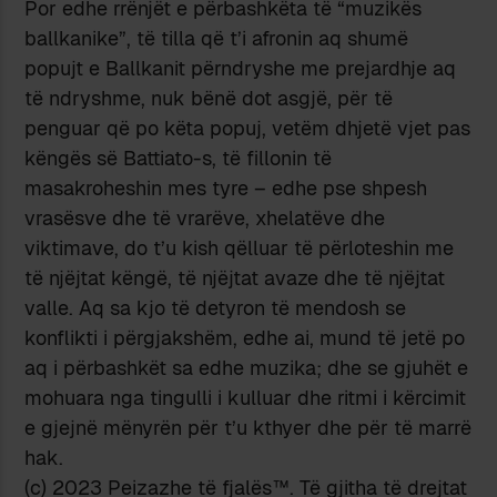
Por edhe rrënjët e përbashkëta të “muzikës
ballkanike”, të tilla që t’i afronin aq shumë
popujt e Ballkanit përndryshe me prejardhje aq
të ndryshme, nuk bënë dot asgjë, për të
penguar që po këta popuj, vetëm dhjetë vjet pas
këngës së Battiato-s, të fillonin të
masakroheshin mes tyre – edhe pse shpesh
vrasësve dhe të vrarëve, xhelatëve dhe
viktimave, do t’u kish qëlluar të përloteshin me
të njëjtat këngë, të njëjtat avaze dhe të njëjtat
valle. Aq sa kjo të detyron të mendosh se
konflikti i përgjakshëm, edhe ai, mund të jetë po
aq i përbashkët sa edhe muzika; dhe se gjuhët e
mohuara nga tingulli i kulluar dhe ritmi i kërcimit
e gjejnë mënyrën për t’u kthyer dhe për të marrë
hak.
(c) 2023 Peizazhe të fjalës™. Të gjitha të drejtat