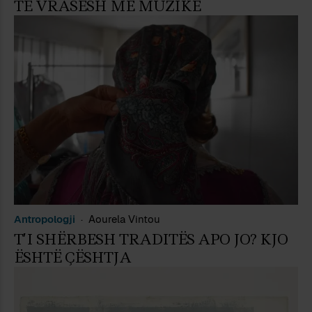
TË VRASËSH ME MUZIKË
Antropologji
Aourela Vintou
T’I SHËRBESH TRADITËS APO JO? KJO
ËSHTË ÇËSHTJA