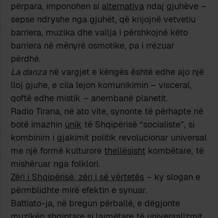
përpara, imponohen si
alternativa
ndaj gjuhëve –
sepse ndryshe nga gjuhët, që krijojnë vetvetiu
barriera, muzika dhe vallja i përshkojnë këto
barriera në mënyrë osmotike, pa i rrëzuar
përdhé.
La danza
në vargjet e këngës është edhe ajo një
lloj gjuhe, e cila lejon komunikimin – visceral,
qoftë edhe mistik – anembanë planetit.
Radio Tirana, në ato vite, synonte të përhapte në
botë imazhin
unik
të Shqipërisë “socialiste”, si
kombinim i gjakimit politik revolucionar universal
me një formë kulturore
thellësisht
kombëtare, të
mishëruar nga folklori.
Zëri i Shqipërisë, zëri i së vërtetës
– ky slogan e
përmblidhte mirë efektin e synuar.
Battiato-ja, në bregun përballë, e dëgjonte
muzikën shqiptare si lajmëtare të universalizmit