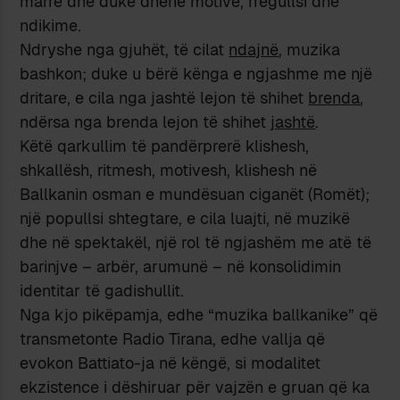
marrë dhe duke dhënë motive, rregullsi dhe
ndikime.
Ndryshe nga gjuhët, të cilat
ndajnë
, muzika
bashkon; duke u bërë kënga e ngjashme me një
dritare, e cila nga jashtë lejon të shihet
brenda
,
ndërsa nga brenda lejon të shihet
jashtë
.
Këtë qarkullim të pandërprerë klishesh,
shkallësh, ritmesh, motivesh, klishesh në
Ballkanin osman e mundësuan ciganët (Romët);
një popullsi shtegtare, e cila luajti, në muzikë
dhe në spektakël, një rol të ngjashëm me atë të
barinjve – arbër, arumunë – në konsolidimin
identitar të gadishullit.
Nga kjo pikëpamja, edhe “muzika ballkanike” që
transmetonte Radio Tirana, edhe vallja që
evokon Battiato-ja në këngë, si modalitet
ekzistence i dëshiruar për vajzën e gruan që ka