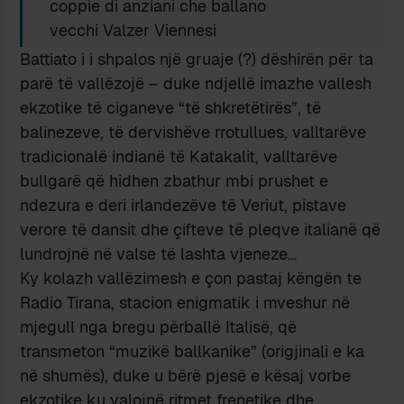
coppie di anziani che ballano
vecchi Valzer Viennesi
Battiato i i shpalos një gruaje (?) dëshirën për ta
parë të vallëzojë – duke ndjellë imazhe vallesh
ekzotike të ciganeve “të shkretëtirës”, të
balinezeve, të dervishëve rrotullues, valltarëve
tradicionalë indianë të Katakalit, valltarëve
bullgarë që hidhen zbathur mbi prushet e
ndezura e deri irlandezëve të Veriut, pistave
verore të dansit dhe çifteve të pleqve italianë që
lundrojnë në valse të lashta vjeneze…
Ky kolazh vallëzimesh e çon pastaj këngën te
Radio Tirana, stacion enigmatik i mveshur në
mjegull nga bregu përballë Italisë, që
transmeton “muzikë ballkanike” (origjinali e ka
në shumës), duke u bërë pjesë e kësaj vorbe
ekzotike ku valojnë ritmet frenetike dhe