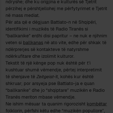
ndryshe; dhe ku origjina e kulturës së Tjetrit
përzihej e përshtjellohej me përfytyrimet e Tjetrit
në mass mediat.
Për ata që e dëgjuan Battiato-n në Shqipëri,
identifikimi i muzikës të Radio Tiranës si
“ballkanike” erdhi disi papritur – ne nuk e njihnim
veten si
ballkanas
në ato vite, edhe për shkak të
ndërprerjes së kontakteve të natyrshme
ndërkufitare dhe izolimit kulturor.
Tekstit të një kënge pop nuk është për t’i
kushtuar shumë vëmendje, përtej interpretimit
të shenjave të
Zeitgeist
-it, kohës kur është
shkruar; por arsyeja pse Battiato-ja e quan
“ballkanike” dhe jo “shqiptare” muzikën e Radio
Tiranës meriton mbase vëmendje.
Ne ishim mësuar ta quanim rigorozisht
kombëtar
folklorin, përfshi këtu edhe “muzikën popullore”,