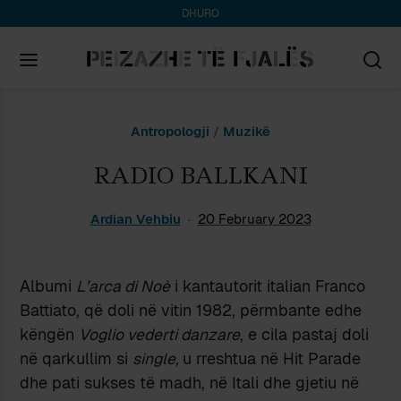
DHURO
Search
Antropologji
/
Muzikë
for:
RADIO BALLKANI
Ardian Vehbiu
20 February 2023
Albumi
L’arca di Noè
i kantautorit italian Franco
Battiato, që doli në vitin 1982, përmbante edhe
këngën
Voglio vederti danzare
, e cila pastaj doli
në qarkullim si
single,
u rreshtua në Hit Parade
dhe pati sukses të madh, në Itali dhe gjetiu në