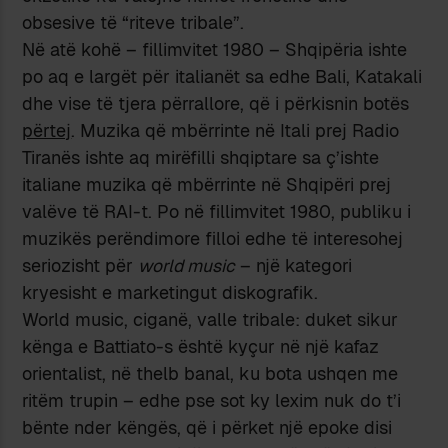
obsesive të “riteve tribale”.
Në atë kohë – fillimvitet 1980 – Shqipëria ishte
po aq e largët për italianët sa edhe Bali, Katakali
dhe vise të tjera përrallore, që i përkisnin botës
përtej
. Muzika që mbërrinte në Itali prej Radio
Tiranës ishte aq mirëfilli shqiptare sa ç’ishte
italiane muzika që mbërrinte në Shqipëri prej
valëve të RAI-t. Po në fillimvitet 1980, publiku i
muzikës perëndimore filloi edhe të interesohej
seriozisht për
world music
– një kategori
kryesisht e marketingut diskografik.
World music, ciganë, valle tribale: duket sikur
kënga e Battiato-s është kyçur në një kafaz
orientalist, në thelb banal, ku bota ushqen me
ritëm trupin – edhe pse sot ky lexim nuk do t’i
bënte nder këngës, që i përket një epoke disi