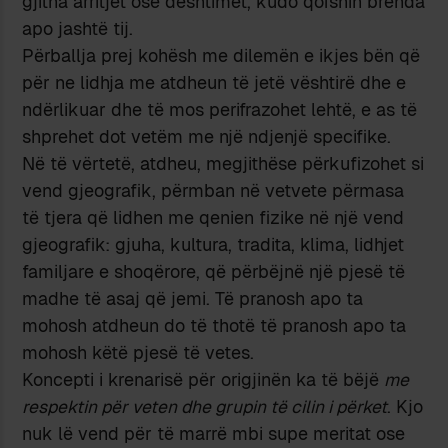
gjitha arritjet ose dështimet, kudo qofshin brenda
apo jashtë tij.
Përballja prej kohësh me dilemën e ikjes bën që
për ne lidhja me atdheun të jetë vështirë dhe e
ndërlikuar dhe të mos perifrazohet lehtë, e as të
shprehet dot vetëm me një ndjenjë specifike.
Në të vërtetë, atdheu, megjithëse përkufizohet si
vend gjeografik, përmban në vetvete përmasa
të tjera që lidhen me qenien fizike në një vend
gjeografik: gjuha, kultura, tradita, klima, lidhjet
familjare e shoqërore, që përbëjnë një pjesë të
madhe të asaj që jemi. Të pranosh apo ta
mohosh atdheun do të thotë të pranosh apo ta
mohosh këtë pjesë të vetes.
Koncepti i krenarisë për origjinën ka të bëjë
me
respektin për veten dhe grupin të cilin i përket
. Kjo
nuk lë vend për të marrë mbi supe meritat ose