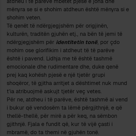
atdheu i të parëve mbetet pjesë e jona dhe
mënyra se si e shohim atdheun është mënyra si e
shohim veten.
Të qenët të ndërgjegjshëm për origjinën,
kulturën, traditën gjuhën etj., na bën të jemi të
ndërgjegjshëm për
identitetin tonë
, por çdo
mohim ose glorifikim i atdheut të të parëve
është i pavend. Lidhja me të është tashmë
emocionale dhe rudimentare dhe, duke qenë
prej kaq kohësh pjesë e një tjetër grupi
shoqëror, të gjitha arritjet a dështimet nuk mund
t’ia atribuojmë askujt tjetër veç vetes.
Për ne, atdheu i të parëve, është tashmë ai vend
i bukur që vendosëm ta lëmë përgjithnjë, e që
thellë-thellë, për mirë a për keq, na sëmbon
gjithnjë. Fjala e fundit që, kur të vijë çasti i
mbramë, do ta themi në gjuhën tonë.