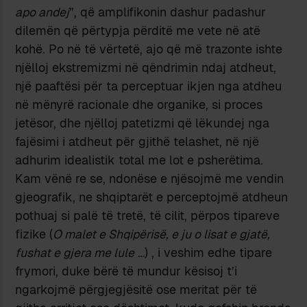
apo andej
”, që amplifikonin dashur padashur
dilemën që përtypja përditë me vete në atë
kohë. Po në të vërtetë, ajo që më trazonte ishte
njëlloj ekstremizmi në qëndrimin ndaj atdheut,
një paaftësi për ta perceptuar ikjen nga atdheu
në mënyrë racionale dhe organike, si proces
jetësor, dhe njëlloj patetizmi që lëkundej nga
fajësimi i atdheut për gjithë telashet, në një
adhurim idealistik total me lot e psherëtima.
Kam vënë re se, ndonëse e njësojmë me vendin
gjeografik, ne shqiptarët e perceptojmë atdheun
pothuaj si palë të tretë, të cilit, përpos tipareve
fizike (
O malet e Shqipërisë, e ju o lisat e gjatë,
fushat e gjera me lule
…) , i veshim edhe tipare
frymori, duke bërë të mundur kësisoj t’i
ngarkojmë përgjegjësitë ose meritat për të