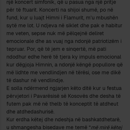
një koncert simfonik, që u pasua nga një pritje
për të ftuarit. Koncerti na shijoi shumë, po në
fund, kur u luajt Himni i Flamurit, m’u mbushën
sytë me lot. U ndjeva në siklet dhe pak e habitur
me veten, sepse nuk më pëlqejnë deliret
emocionale dhe as vuaj nga ndonjë patriotizëm i
tepruar. Por, që të jem e sinqertë, më pati
ndodhur edhe herë të tjera ky impuls emocional
kur dëgjoja Himnin, a ndonjë këngë popullore që
më lidhte me vendlindjen në tërësi, ose me dikë
të dashur në vendlindje.
E solla ndërmend ngjarjen këto ditë kur u festua
përvjetori i Pavarësisë së Kosovës dhe desha të
futem pak më në thelb të konceptit të atdheut
dhe atdhedashurisë.
Kur erdha këtej dhe ndeshja në bashkatdhetarë,
u shmangesha bisedave me temë “
më mirë këtej