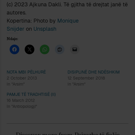
(c) 2023 Ajkuna Dakli. Të gjitha të drejtat janë të
autores.
Kopertina: Photo by
Monique
Snijder
on
Unsplash
Ndaje:
NOTA MBI PËLHURË
DISIPLINË DHE NDËSHKIM
2 October 2013
12 September 2018
In "Arsim"
In "Arsim"
PAMJE TË TRADHTISË (II)
16 March 2012
In "Antropologji"
Discover more from Peizazhe të fjalës