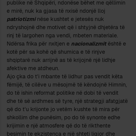
publike në Shqipëri, ndonëse bëhet me qëllimin
e mirë, nuk ka gjasa të nxisë ndonjë lloj
patriotizmi
nëse kushtet e jetesës nuk
ndryshojnë dhe motivet që i shtyjnë dhjetëra të
rinj të largohen nga vendi, mbeten materiale.
Ndërsa frika për nxitjen e
nacionalizmit
është e
kotë për sa kohë që shumica e të rinjve
shqiptarë nuk arrijnë as të krijojnë një lidhje
afektive me atdheun.
Ajo çka do t’i mbante të lidhur pas vendit këta
fëmijë, të cilëve u mësojmë të këndojnë Himnin,
do të ishin reformat politike në dobi të vendit
dhe të së ardhmes së tyre, një strategji afatgjatë
që do t’u krijonte jo vetëm kushte të mira për
shkollim dhe punësim, po do të synonte edhe
krijimin e një atmosfere që do të rikthente
besimin te ekzistenca e një shteti ligjor dhe