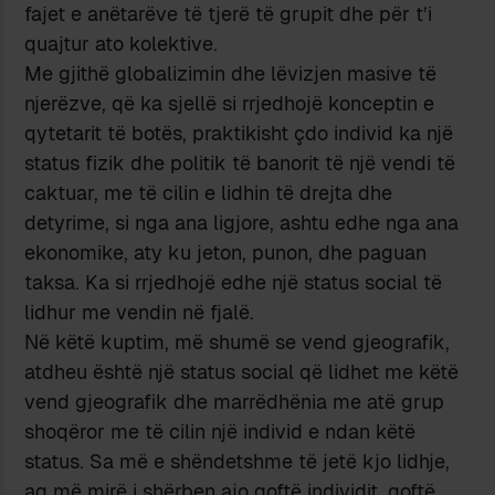
fajet e anëtarëve të tjerë të grupit dhe për t’i
quajtur ato kolektive.
Me gjithë globalizimin dhe lëvizjen masive të
njerëzve, që ka sjellë si rrjedhojë konceptin e
qytetarit të botës, praktikisht çdo individ ka një
status fizik dhe politik të banorit të një vendi të
caktuar, me të cilin e lidhin të drejta dhe
detyrime, si nga ana ligjore, ashtu edhe nga ana
ekonomike, aty ku jeton, punon, dhe paguan
taksa. Ka si rrjedhojë edhe një status social të
lidhur me vendin në fjalë.
Në këtë kuptim, më shumë se vend gjeografik,
atdheu është një status social që lidhet me këtë
vend gjeografik dhe marrëdhënia me atë grup
shoqëror me të cilin një individ e ndan këtë
status. Sa më e shëndetshme të jetë kjo lidhje,
aq më mirë i shërben ajo qoftë individit, qoftë