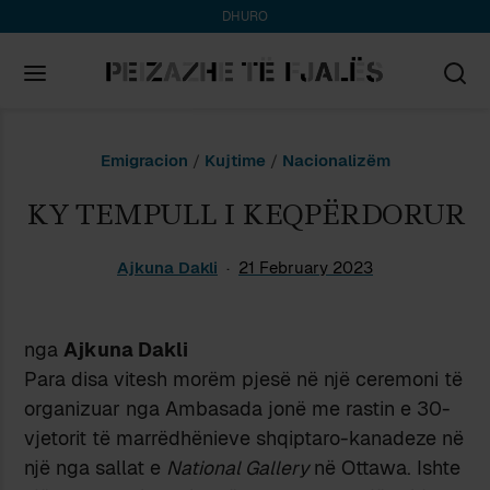
DHURO
Search
Emigracion
/
Kujtime
/
Nacionalizëm
for:
KY TEMPULL I KEQPËRDORUR
Ajkuna Dakli
21 February 2023
nga
Ajkuna Dakli
Para disa vitesh morëm pjesë në një ceremoni të
organizuar nga Ambasada jonë me rastin e 30-
vjetorit të marrëdhënieve shqiptaro-kanadeze në
një nga sallat e
National Gallery
në Ottawa. Ishte