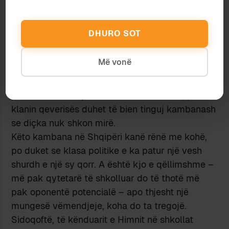
atdheun.
Atdhedashuria nuk edukohet as me ode, as me
DHURO SOT
himne dhe as me përralla se si vetë perënditë
paskëshin qenë me origjinë shqiptare.
Më vonë
Të rrish a të ikësh është sigurisht një vendim
vetjak, që varet nga rrethana e zgjedhje
personale. Kur ikja bëhet fenomen masiv, për
klanin qeverisës duhet të bien tinguj kambanash
se diçka nuk shkon mirë.
Këto kambana në Shqipëri kanë rënë me kohë,
po duket se klasa politike e ka patur një vesh
shurdh e një sy qorr. A është kjo e qëllimshme –
më pak qytetarë të shkolluar do të thotë më
pak oponentë potencialë – apo thjesht një
mungesë vëmendjeje, koha do ta tregojë.
Sidoqoftë, të kënduarit e Himnit në shkollat