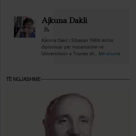
Ajkuna Dakli
Ajkuna Dakli ( Elbasan 1969) është
diplomuar për matematikë në
Universitetin e Tiranës dhe më pas për
Më shumë
manaxhim risku në Universitetin e
Torontos, qyteti ku jeton e punon që
nga viti 2001. Beson se matematika
TË NGJASHME
dhe letërsia janë dy nga format më të
larta të shprehjes së intelektit e
ndjeshmërisë njerëzore ndaj e ka
jetuar jetën mes dy botëve. Shkruan
poezi, prozë të shkurtër dhe ese .
Është autore e një vëllimi poetik , dy
vëllimeve në prozë të shkurtër dhe
disa artikujve në revista shqip.