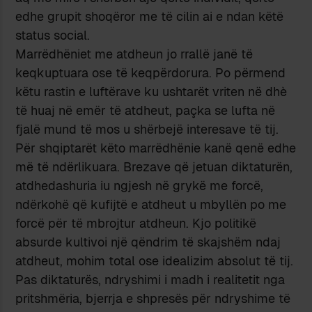
edhe grupit shoqëror me të cilin ai e ndan këtë
status social.
Marrëdhëniet me atdheun jo rrallë janë të
keqkuptuara ose të keqpërdorura. Po përmend
këtu rastin e luftërave ku ushtarët vriten në dhè
të huaj në emër të atdheut, paçka se lufta në
fjalë mund të mos u shërbejë interesave të tij.
Për shqiptarët këto marrëdhënie kanë qenë edhe
më të ndërlikuara. Brezave që jetuan diktaturën,
atdhedashuria iu ngjesh në grykë me forcë,
ndërkohë që kufijtë e atdheut u mbyllën po me
forcë për të mbrojtur atdheun. Kjo politikë
absurde kultivoi një qëndrim të skajshëm ndaj
atdheut, mohim total ose idealizim absolut të tij.
Pas diktaturës, ndryshimi i madh i realitetit nga
pritshmëria, bjerrja e shpresës për ndryshime të