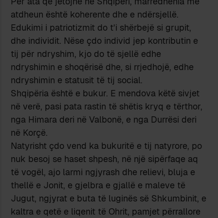
Për ata që jetojnë në Shqipëri, marrëdhënia me
atdheun është koherente dhe e ndërsjellë.
Edukimi i patriotizmit do t’i shërbejë si grupit,
dhe individit. Nëse çdo individ jep kontributin e
tij për ndryshim, kjo do të sjellë edhe
ndryshimin e shoqërisë dhe, si rrjedhojë, edhe
ndryshimin e statusit të tij social.
Shqipëria është e bukur. E mendova këtë sivjet
në verë, pasi pata rastin të shëtis kryq e tërthor,
nga Himara deri në Valbonë, e nga Durrësi deri
në Korçë.
Natyrisht çdo vend ka bukuritë e tij natyrore, po
nuk besoj se haset shpesh, në një sipërfaqe aq
të vogël, ajo larmi ngjyrash dhe relievi, bluja e
thellë e Jonit, e gjelbra e gjallë e maleve të
Jugut, ngjyrat e buta të luginës së Shkumbinit, e
kaltra e qetë e liqenit të Ohrit, pamjet përrallore