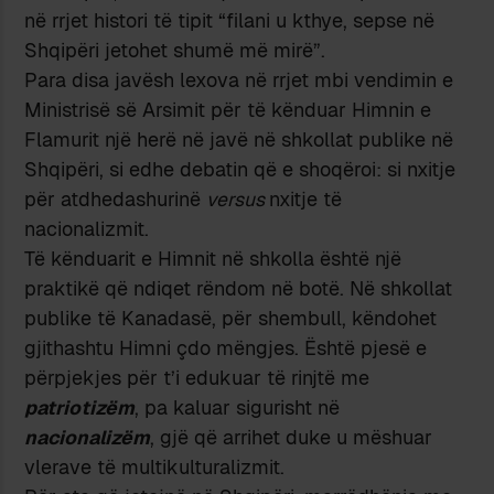
në rrjet histori të tipit “filani u kthye, sepse në
Shqipëri jetohet shumë më mirë”.
Para disa javësh lexova në rrjet mbi vendimin e
Ministrisë së Arsimit për të kënduar Himnin e
Flamurit një herë në javë në shkollat publike në
Shqipëri, si edhe debatin që e shoqëroi: si nxitje
për atdhedashurinë
versus
nxitje të
nacionalizmit.
Të kënduarit e Himnit në shkolla është një
praktikë që ndiqet rëndom në botë. Në shkollat
publike të Kanadasë, për shembull, këndohet
gjithashtu Himni çdo mëngjes. Është pjesë e
përpjekjes për t’i edukuar të rinjtë me
patriotizëm
, pa kaluar sigurisht në
nacionalizëm
, gjë që arrihet duke u mëshuar
vlerave të multikulturalizmit.