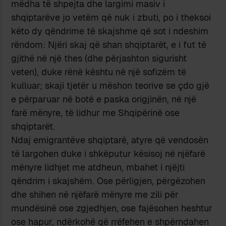
mëdha të shpejta dhe largimi masiv i
shqiptarëve jo vetëm që nuk i zbuti, po i theksoi
këto dy qëndrime të skajshme që sot i ndeshim
rëndom: Njëri skaj që shan shqiptarët, e i fut të
gjithë në një thes (dhe përjashton sigurisht
veten), duke rënë kështu në një sofizëm të
kulluar; skaji tjetër u mëshon teorive se çdo gjë
e përparuar në botë e paska origjinën, në një
farë mënyre, të lidhur me Shqipërinë ose
shqiptarët.
Ndaj emigrantëve shqiptarë, atyre që vendosën
të largohen duke i shkëputur kësisoj në njëfarë
mënyre lidhjet me atdheun, mbahet i njëjti
qëndrim i skajshëm. Ose përligjen, përgëzohen
dhe shihen në njëfarë mënyre me zili për
mundësinë ose zgjedhjen, ose fajësohen heshtur
ose hapur, ndërkohë që rrëfehen e shpërndahen