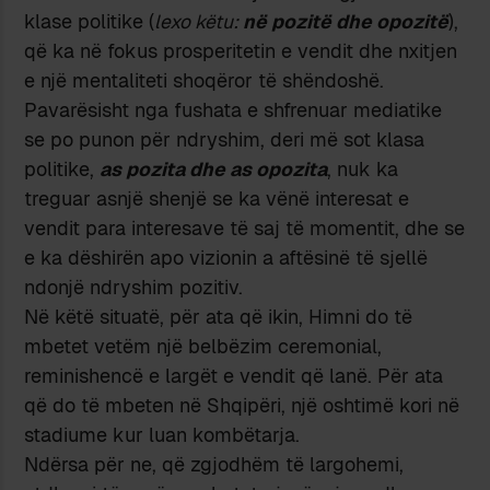
klase politike (
lexo këtu:
në pozitë dhe opozitë
),
që ka në fokus prosperitetin e vendit dhe nxitjen
e një mentaliteti shoqëror të shëndoshë.
Pavarësisht nga fushata e shfrenuar mediatike
se po punon për ndryshim, deri më sot klasa
politike,
as pozita dhe as opozita
, nuk ka
treguar asnjë shenjë se ka vënë interesat e
vendit para interesave të saj të momentit, dhe se
e ka dëshirën apo vizionin a aftësinë të sjellë
ndonjë ndryshim pozitiv.
Në këtë situatë, për ata që ikin, Himni do të
mbetet vetëm një belbëzim ceremonial,
reminishencë e largët e vendit që lanë. Për ata
që do të mbeten në Shqipëri, një oshtimë kori në
stadiume kur luan kombëtarja.
Ndërsa për ne, që zgjodhëm të largohemi,