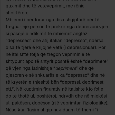
guximit dhe të vetëveprimit, me rënie
shpirtërore.
Mbiemri i përdorur nga disa shqiptarë për të
treguar një person të prekur nga depresioni vjen
si pasojë e ndikimit të mbiemrit anglez
“depressed” dhe atij italian “depresso”, ndërsa
disa të tjerë e krijojnë vetë (i depresionuar). Por
në italishte folja që tregon veprimin e të
shtypurit apo të shtyrit poshtë është “deprimere”
që vjen nga latinishtja “
deprimere
” dhe që
pjesoren e së shkuarës e ka “depresso” dhe në
të kryerën e thjeshtë bën “depressi, deprimesti
etj.”. Në kuptimin figurativ në italishte kjo folje
do të thotë ul, poshtëroj, ndrydh dhe në mjekësi
ul, pakëson, dobëson (një veprimtari fiziologjike).
Nëse kur flasim shqip nuk duam të themi “i