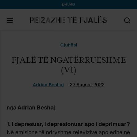
DHURO
Search
Gjuhësi
for:
FJALË TË NGATËRRUESHME
(VI)
Adrian Beshaj
22 August 2022
nga
Adrian Beshaj
1. I depresuar, i depresionuar apo i deprimuar?
Në emisione të ndryshme televizive apo edhe në