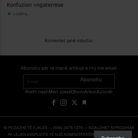
Konfuzion =ngaterrese
Loading...
Komentet janë mbyllur.
Abonohu për të marrë artikujt e rinj me email.
Email
Abonohu
Rreth nesh
Merr pjes​​ë​
Dhuro
Arkivi
Autorët
© PEIZAZHE TË FJALËS — ISSN 2475-1375 — NDALOHET RIPRODHIMI
PA LEJEN EKSPLICITE TË NJË ADMINISTRATORI TË FAQES OSE TË