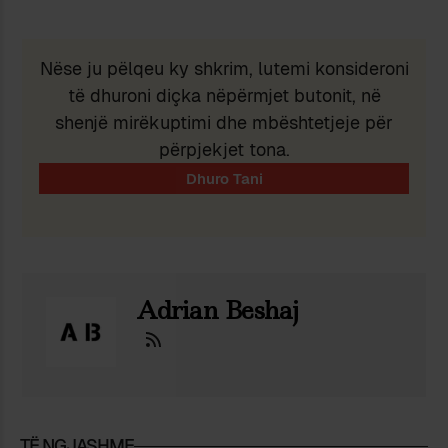
Nëse ju pëlqeu ky shkrim, lutemi konsideroni
të dhuroni diçka nëpërmjet butonit, në
shenjë mirëkuptimi dhe mbështetjeje për
përpjekjet tona.
Adrian Beshaj
TË NGJASHME