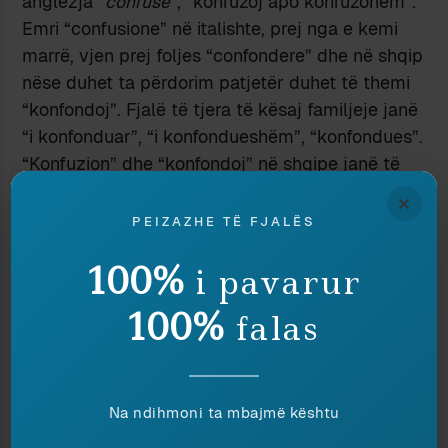
anglezja “
confuse
”, “konfuzoj apo konfuzohem”.
Emri “confusione” në italishte, prej nga e kemi
marrë, vjen prej foljes “confondere” dhe në shqip
nëse duhet ta përdorim patjetër duhet të themi
“konfondoj”. Fjalë të tjera të kësaj familjeje janë
“i konfonduar”, “i konfondueshëm”, “konfondues”.
“Konfuzion” dhe “konfondoj” në shqipe janë të
ngjashëm në përdorim me “konkluzion” dhe
×
“konkludoj”, që kanë hyrë po nga italishtja.
PEIZAZHE TË FJALËS
100%
i pavarur
© 2022 Adrian Beshaj. Të gjitha të drejtat të
rezervuara.
100%
falas
Ndaje:
Na ndihmoni ta mbajmë kështu
PERSONAZHE TË
BARAZI PËRMES