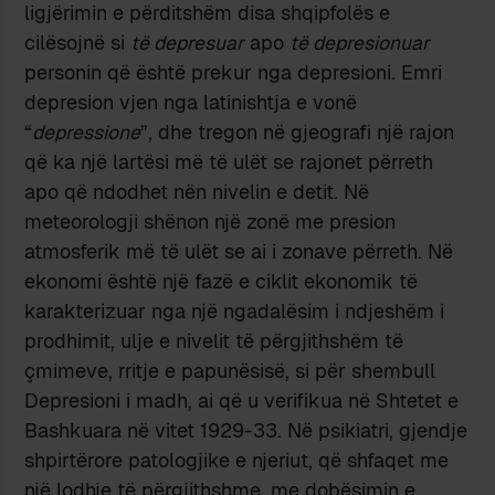
ligjërimin e përditshëm disa shqipfolës e
cilësojnë si
të depresuar
apo
të depresionuar
personin që është prekur nga depresioni. Emri
depresion vjen nga latinishtja e vonë
“
depressione
”, dhe tregon në gjeografi një rajon
që ka një lartësi më të ulët se rajonet përreth
apo që ndodhet nën nivelin e detit. Në
meteorologji shënon një zonë me presion
atmosferik më të ulët se ai i zonave përreth. Në
ekonomi është një fazë e ciklit ekonomik të
karakterizuar nga një ngadalësim i ndjeshëm i
prodhimit, ulje e nivelit të përgjithshëm të
çmimeve, rritje e papunësisë, si për shembull
Depresioni i madh, ai që u verifikua në Shtetet e
Bashkuara në vitet 1929-33. Në psikiatri, gjendje
shpirtërore patologjike e njeriut, që shfaqet me
një lodhje të përgjithshme, me dobësimin e