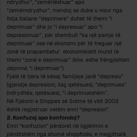
ndrydhur”, “zemërlëshuar” apo
“zemërndrydhur”, mendoj se duke u nisur nga
folja italiane “deprimere” duhet të themi “i
deprimuar” dhe jo “i depresuar” apo “i
depresionuar”, për shembull “ka një pamje të
deprimuar” ose në ekonomi për të treguar një
zonë të prapambetur ekonomikisht mund të
themi “zonë e deprimuar” (khs. edhe frëngjishten
déprimé,
“i deprimuar”).
Fjalë të tjera të kësaj familjeje janë “depresiv”
(gjendje depresioni; ilaç qetësues), “deprimues”
(ndrydhës; qetësues), “i deprimueshëm”.
Në Fjalorin e Shqipes së Sotme të vitit 2002
është regjistruar vetëm emri “depresion”.
2. Konfuzoj apo konfondoj?
Emri “konfuzion” përdoret në ligjërimin e
përditshëm nga shumë shqipfolës, e megjithatë