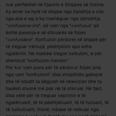
nuk përfshihet në Fjalorin e Shqipes së Sotme.
Ky emër ka hyrë në shqipe nga italishtja e cila
nga ana e saj e ka trashëguar nga latinishtja
“
confusione-(m)
”, që vjen nga “
confusus
” që
është pjesorja e së shkuarës së foljes
“
confundere
”. Konfuzion përdoret në shqipe për
të treguar rrëmujë, pështjellim apo edhe
ngatërrim. Në mjekësi tregon turbullim, si për
shembull “konfuzion mendor”.
Por kur vjen puna për të përdorur foljen prej
nga vjen “konfuzioni” disa shqipfolës gabojnë
dhe të ndodh ta dëgjosh në televizion dhe ta
hasësh shumë më pak në të shkruar. Në fakt,
disa vetë për të treguar veprimin e të
ngatërruarit, të të pështjelluarit, të të hutuarit, të
të turbulluarit, thonë, mbase të ndikuar nga