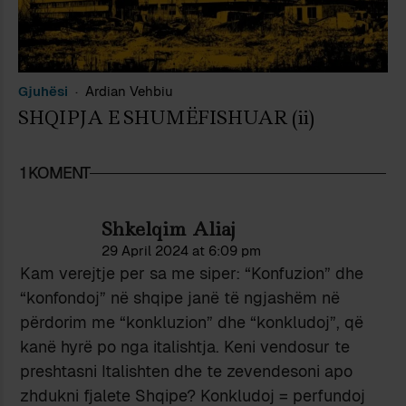
Gjuhësi
Ardian Vehbiu
SHQIPJA E SHUMËFISHUAR (ii)
1 KOMENT
Shkelqim Aliaj
29 April 2024 at 6:09 pm
Kam verejtje per sa me siper: “Konfuzion” dhe
“konfondoj” në shqipe janë të ngjashëm në
përdorim me “konkluzion” dhe “konkludoj”, që
kanë hyrë po nga italishtja. Keni vendosur te
preshtasni Italishten dhe te zevendesoni apo
zhdukni fjalete Shqipe? Konkludoj = perfundoj