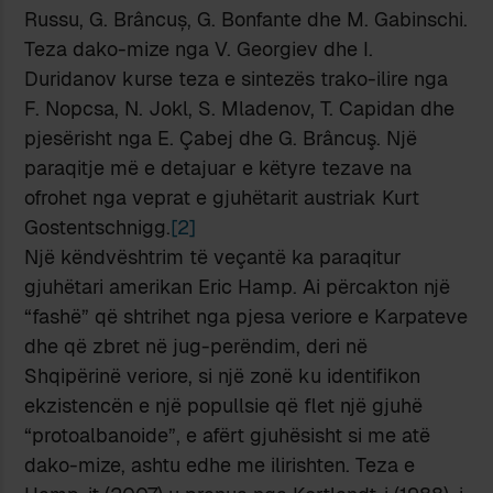
Russu, G. Brâncuș, G. Bonfante dhe M. Gabinschi.
Teza dako-mize nga V. Georgiev dhe I.
Duridanov kurse teza e sintezës trako-ilire nga
F. Nopcsa, N. Jokl, S. Mladenov, T. Capidan dhe
pjesërisht nga E. Çabej dhe G. Brâncuş. Një
paraqitje më e detajuar e këtyre tezave na
ofrohet nga veprat e gjuhëtarit austriak Kurt
Gostentschnigg.
[2]
Një këndvështrim të veçantë ka paraqitur
gjuhëtari amerikan Eric Hamp. Ai përcakton një
“fashë” që shtrihet nga pjesa veriore e Karpateve
dhe që zbret në jug-perëndim, deri në
Shqipërinë veriore, si një zonë ku identifikon
ekzistencën e një popullsie që flet një gjuhë
“protoalbanoide”, e afërt gjuhësisht si me atë
dako-mize, ashtu edhe me ilirishten. Teza e