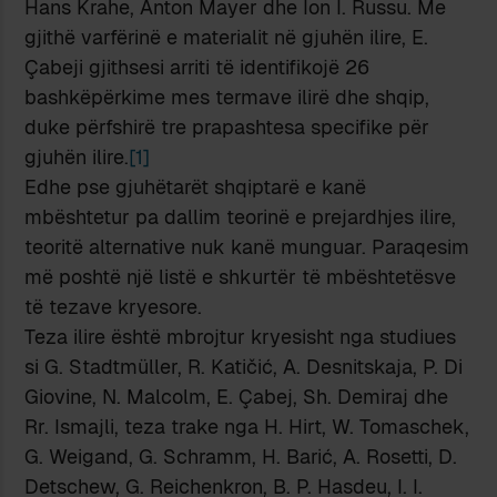
Hans Krahe, Anton Mayer dhe Ion I. Russu. Me
gjithë varfërinë e materialit në gjuhën ilire, E.
Çabeji gjithsesi arriti të identifikojë 26
bashkëpërkime mes termave ilirë dhe shqip,
duke përfshirë tre prapashtesa specifike për
gjuhën ilire.
[1]
Edhe pse gjuhëtarët shqiptarë e kanë
mbështetur pa dallim teorinë e prejardhjes ilire,
teoritë alternative nuk kanë munguar. Paraqesim
më poshtë një listë e shkurtër të mbështetësve
të tezave kryesore.
Teza ilire është mbrojtur kryesisht nga studiues
si G. Stadtmüller, R. Katičić, A. Desnitskaja, P. Di
Giovine, N. Malcolm, E. Çabej, Sh. Demiraj dhe
Rr. Ismajli, teza trake nga H. Hirt, W. Tomaschek,
G. Weigand, G. Schramm, H. Barić, A. Rosetti, D.
Detschew, G. Reichenkron, B. P. Hasdeu, I. I.