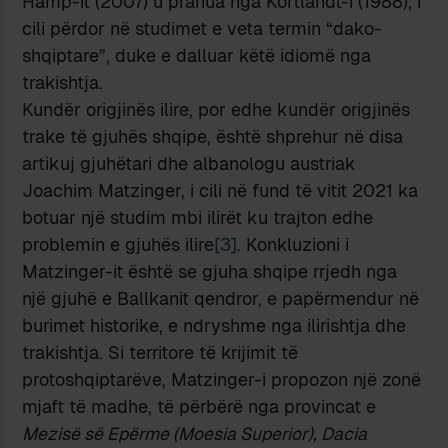
Hamp-it (2007) u pranua nga Kortlandt-i (1988), i
cili përdor në studimet e veta termin “dako-
shqiptare”, duke e dalluar këtë idiomë nga
trakishtja.
Kundër origjinës ilire, por edhe kundër origjinës
trake të gjuhës shqipe, është shprehur në disa
artikuj gjuhëtari dhe albanologu austriak
Joachim Matzinger, i cili në fund të vitit 2021 ka
botuar një studim mbi ilirët ku trajton edhe
problemin e gjuhës ilire
[3]
. Konkluzioni i
Matzinger-it është se gjuha shqipe rrjedh nga
një gjuhë e Ballkanit qendror, e papërmendur në
burimet historike, e ndryshme nga ilirishtja dhe
trakishtja. Si territore të krijimit të
protoshqiptarëve, Matzinger-i propozon një zonë
mjaft të madhe, të përbërë nga provincat e
Mezisë së Epërme (Moesia Superior), Dacia