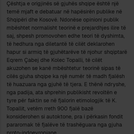
Çështja e origjinës së gjuhës shqipe është një
temë mjaft e debatuar në hapësirën publike në
Shqipëri dhe Kosovë. Ndonëse opinioni publik
mbështet normalisht teorinë e prejardhjes ilire të
saj, shpesh promovohen edhe teori të dyshimta,
të hedhura nga diletantë të cilët deklarohen
hapur si armiq të gjuhëtarëve të njohur shqiptarë
Eqrem Çabej dhe Kolec Topalli, të cilët
akuzohen se kanë mbështetur teorinë sipas të
cilës gjuha shqipe ka një numër të madh fjalësh
të huazuara nga gjuhë të tjera. E thënë ndryshe,
nga padija, ata shprehin publikisht revoltën e
tyre për faktin se në fjalorin etimologjik të K.
Topallit, vetëm rreth 900 fjalë bazë
konsiderohen si autoktone, pra i përkasin fondit
pararomak të fjalëve të trashëguara nga gjuha
proto-indoevropiane.