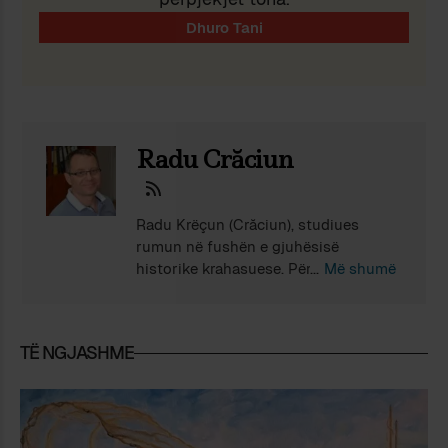
Radu Crăciun
Radu Krëçun (Crăciun), studiues
rumun në fushën e gjuhësisë
historike krahasuese. Për më shumë
Më shumë
se njëzet vjet i është përkushtuar
çështjes së prejardhjes së gjuhës
rumune dhe shqipe. Ka botuar
TË NGJASHME
studime për gjuhën shqipe në
revistën rumune Albanika. Autori
mund të kontaktohet në adresën
radu.craciun@yahoo.com