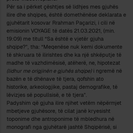
Për sa i përket çështjes së lidhjes mes gjuhës
ilire dhe shqipes, është domethënëse deklarata e
gjuhëtarit kosovar Rrahman Paçarizi, i cili në
emisionin VOYAGE të datës 21.03.2021, (min.
19:09) me titull “Sa është e vjetër gjuha
shqipe?”, tha: “Meqenëse nuk kemi dokumente
të shkruara të ilirishtes dhe ka një shkëputje të
madhe të vazhdimësisë, atëherë, ne, hipotezat
(lidhur me origjinën e gjuhës shqipe)
i ngremë në
bazën e të dhënave të tjera, qofshin ato
historike, arkeologjike, pastaj demografike, të
lëvizjes së popullsisë, e të tjera”.
Padyshim që gjuha ilire njihet vetëm nëpërmjet
mbetjeve gjuhësore, të cilat janë kryesisht
toponime dhe antroponime të mbledhura në
monografi nga gjuhëtarë jashtë Shqipërisë, si