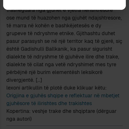
caktuara mund të jenë ose mbetje të
trashëguara nga gjuhët e vjetra nënshtresore
ose mund të huazohen nga gjuhët ndajshtresore,
të marra në kohën e bashkëjetesës e dy
grupeve të ndryshme etnike. Gjithashtu duhet
pasur parasysh se në një territor kaq të gjerë, siç
është Gadishulli Ballkanik, ka pasur sigurisht
dialekte të ndryshme të gjuhëve ilire dhe trake,
dialekte të cilat nga vetë ndryshimet mes tyre
përbëjnë një burim elementësh leksikorë
divergjentë. […]
lexoni artikullin të plotë duke klikuar këtu:
Origjina e gjuhës shqipe e reflektuar në mbetjet
gjuhësore të ilirishtes dhe trakishtes
Kopertina: veshje trake dhe shqiptare (dërguar
nga autori)