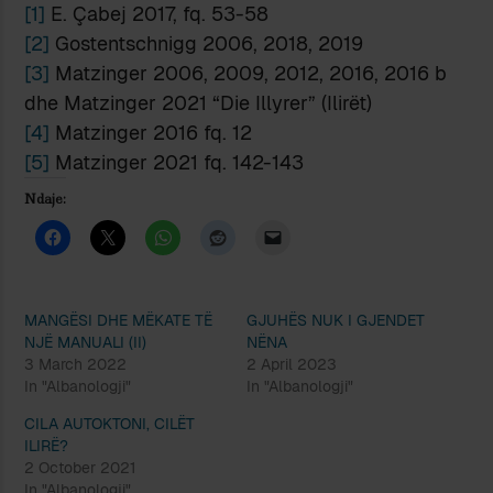
[1]
E. Çabej 2017, fq. 53-58
[2]
Gostentschnigg 2006, 2018, 2019
[3]
Matzinger 2006, 2009, 2012, 2016, 2016 b
dhe Matzinger 2021 “Die Illyrer” (Ilirët)
[4]
Matzinger 2016 fq. 12
[5]
Matzinger 2021 fq. 142-143
Ndaje:
MANGËSI DHE MËKATE TË
GJUHËS NUK I GJENDET
NJË MANUALI (II)
NËNA
3 March 2022
2 April 2023
In "Albanologji"
In "Albanologji"
CILA AUTOKTONI, CILËT
ILIRË?
2 October 2021
In "Albanologji"