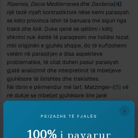
Ripensis
,
Dacia Mediterranea
dhe
Dardania
[4]
,
një tezë mjaft kontradiktore nëse kemi parasysh
se këto provinca ishin të banuara me siguri nga
trakë dhe ilirë. Duke qenë se qëllimi i këtij
shkrimi nuk është të paraqesim me hollësi tezat
mbi origjinën e gjuhës shqipe, do të kufizohemi
vetëm në paraqitjen e disa aspekteve
problematike, të cilat duhen pasur parasysh
gjatë analizimit dhe interpretimit të mbetjeve
gjuhësore të ilirishtes dhe trakishtes.
Në librin e përmendur më lart, Matzinger-i
[5]
vë
në dukje se mbetjet gjuhësore ilire janë
transmetuar përmes filtrit të folësve të
×
latinishtes dhe greqishtes, të cilët, kur hasën
PEIZAZHE TË FJALËS
fonema të panjohura për gjuhët e tyre, përdorën
fonema të afërta nga repertori i gjuhës së tyre.
100%
i pavarur
Kështu, afrikatet *ts dhe *dz janë transkriptuar