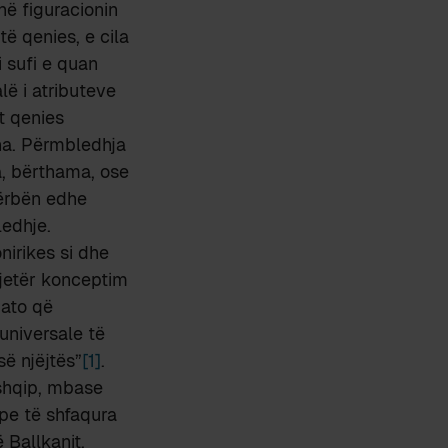
në figuracionin
të qenies, e cila
 sufi e quan
lë i atributeve
t qenies
tha. Përmbledhja
a, bërthama, ose
përbën edhe
ledhje.
nirikes si dhe
tjetër konceptim
 ato që
 universale të
së njëjtës”
[1]
.
shqip, mbase
ipe të shfaqura
 Ballkanit.