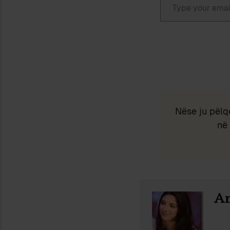
Nëse ju pëlq
në 
An