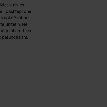
klet e nisjes
të i pashtëpi dhe
 trupi që mbart
të unitetin. Në
 përjetshëm të së
t pafundësisht.