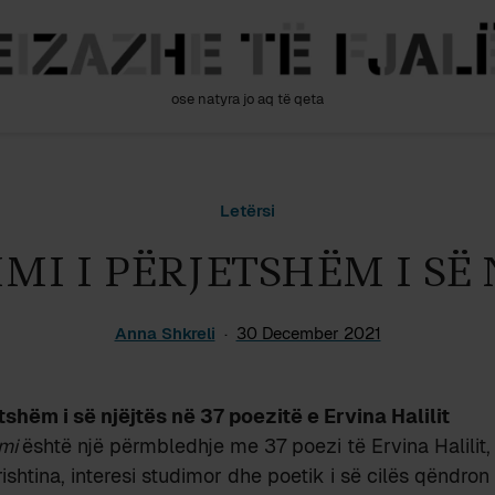
ose natyra jo aq të qeta
Letërsi
MI I PËRJETSHËM I SË 
Anna Shkreli
30 December 2021
tshëm i së njëjtës në 37 poezitë e Ervina Halilit
 mi
është një përmbledhje me 37 poezi të Ervina Halilit
ishtina, interesi studimor dhe poetik i së cilës qëndron