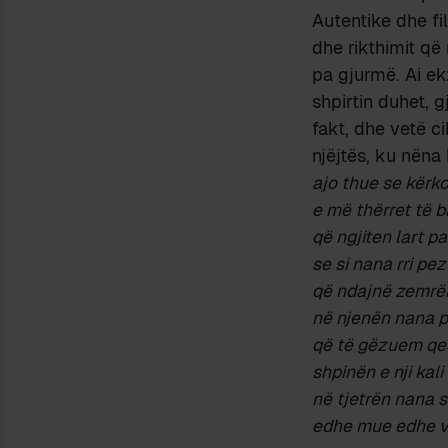
Autentike dhe fi
dhe rikthimit që
pa gjurmë. Ai ek
shpirtin duhet, g
fakt, dhe vetë c
njëjtës, ku nëna 
ajo thue se kërk
e më thërret të 
që ngjiten lart p
se si nana rri pe
që ndajnë zemrë
në njenën nana pë
që të gëzuem qes
shpinën e nji kal
në tjetrën nana 
edhe mue edhe ve