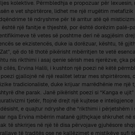
elljes kolektive. Përmbledhja e propozuar për lexuesin, 
sën e vet shpirtërore, lidhet me një rrugëtim metafizik 
qëndrime të ndryshme për të arritur atë që misticizmi
 është një fanitje e thjeshtë, por është dorëzim palë-pa
entifikimeve të vetes së poshtme deri në asgjësim drej
ncës se ekzistencës, duke ia dorëzuar, kështu, të gji
Zat”, që do të thotë pikërisht mbërritjen te vetë esenc
shtu nis rikthimi i asaj qenie sërish mes njerëzve, çka 
së cilës, Ervina Halili, i kushton një poezi në këtë përmb
poezi gjallojnë në një realitet letrar mes shpirtërores, o
fizike tradicionaliste, duke krijuar marrëdhënie me një 
shtyrë dhe parak. Janë pikërisht poezi si “Kanga e ujit”
urativizmi tjetër, ftojnë drejt një kujtese e inteligjence
dësisht, e quajtur ndryshe dhe “rikthimi i përjetshëm i 
uar nga Ervina mbërrin matanë gjithçkaje shkruhet në 
kak të shkrirjes në një të disa përvojave gjuhësore shq
rallave të traditës ose ne kallëzimet e mistikëve sufi të