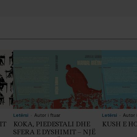
Letërsi
Autor i ftuar
Letërsi
Autor i
IT
KOKA, PIEDESTALI DHE
KUSH E H
SFERA E DYSHIMIT – NJË