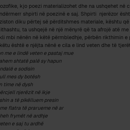
lozofike, kjo poezi materializohet dhe na ushqehet në ci
 ndërmerr shpirti në poezinë e saj. Shpirti njerëzor ësh
ziston diku përtej së përditshmes materiale, kështu që
jithashtu, ta ushqejë në një mënyrë që ta afrojë atë me 
ikli mbi nënën në këtë përmbledhje, përbën rikthimin e
këtu është e njëjta nënë e cila e lind veten dhe të tjerë
on me e lindë veten e pastaj mue
bahem shtatë palë sy hapun
andalë e sodisin
zull mes dy botësh
n time në dysh
rcjell njerëzit në ikje
hin a të pikëlluem presin
i me flatra të prarueme në ar
sheh frymët në ardhje
ten e saj tu ardhë