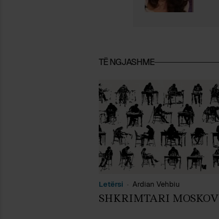
TË NGJASHME
Letërsi
Ardian Vehbiu
SHKRIMTARI MOSKOV