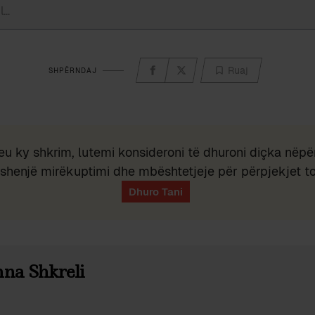
Ruaj
SHPËRNDAJ
eu ky shkrim, lutemi konsideroni të dhuroni diçka nëpër
shenjë mirëkuptimi dhe mbështetjeje për përpjekjet t
na Shkreli