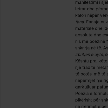
manifestimi i sj
letrar dhe përma
kalon nëpër vend
fana
. Fanaja nuk
materiale dhe id
absolute dhe ese
nis me poezinë “
shkrirja në të. A
zbritjen e dytë
, 
Kështu pra, këto 
një tradite meta
të botës, më të 
nëpërmjet një fig
qarkulluar pafun
Poezia e formul
pikërisht për sh
në rrëfimet e për