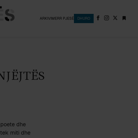
ARKIVI
MERR PJESË
DHURO
NJËJTËS
, poete dhe
 tek miti dhe