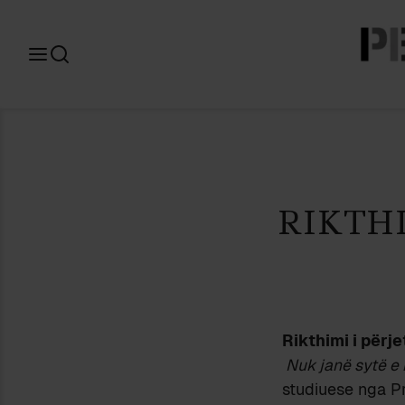
Search
for:
RIKTHI
Rikthimi i përje
Nuk janë sytë e
studiuese nga Pr