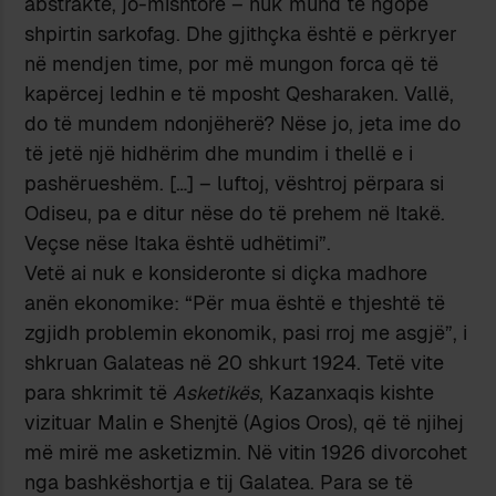
abstrakte, jo-mishtore – nuk mund të ngopë
shpirtin sarkofag. Dhe gjithçka është e përkryer
në mendjen time, por më mungon forca që të
kapërcej ledhin e të mposht Qesharaken. Vallë,
do të mundem ndonjëherë? Nëse jo, jeta ime do
të jetë një hidhërim dhe mundim i thellë e i
pashërueshëm. […] – luftoj, vështroj përpara si
Odiseu, pa e ditur nëse do të prehem në Itakë.
Veçse nëse Itaka është udhëtimi”.
Vetë ai nuk e konsideronte si diçka madhore
anën ekonomike: “Për mua është e thjeshtë të
zgjidh problemin ekonomik, pasi rroj me asgjë”, i
shkruan Galateas në 20 shkurt 1924. Tetë vite
para shkrimit të
Asketikës
, Kazanxaqis kishte
vizituar Malin e Shenjtë (Agios Oros), që të njihej
më mirë me asketizmin. Në vitin 1926 divorcohet
nga bashkëshortja e tij Galatea. Para se të