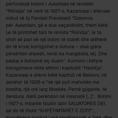
përfundojë botimi i
Asketikës
në revistën
“Rilindja” në verë të 1927-s, Kazanxaqi i shkruan
mikut të tij Pandeli Prevelakit “Sidomos
për
Asketikën
, që e dua veçanërisht, them këtë:
Le të printohet tani te revista “Rilindja”, le ta
shoh së pari në një botim të dobët dhe atëherë
do të kryej korrigjimet e duhura – disa gjëra
përsëriten shpesh, rendi ka mangësira, etj. Dhe
pastaj e botojmë siç duam”. Kulmimi i këtyre
korrigjimeve ishte shtimi i kapitullit “Heshtja”.
Kazanxaqi e shkroi këtë kapitull në Bekovo, në
qershor të 1928-s “në një pyll mahnitës me
bredha, një orë larg Moskës. Pemë gjigante, të
dendura, dielli perëndon në mesnatë […]”. Botimi
i 1927-s, mbante titullin latin SALVATORES DEI,
që do të thotë “SHPËTIMTARËT E ZOTIT”;
domethënë njerëzit janë shpëtimtarët e Zotit, dhe