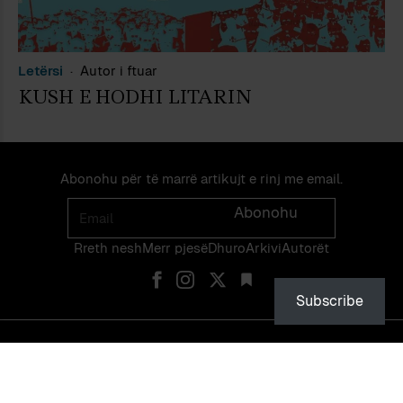
Letërsi
Autor i ftuar
KUSH E HODHI LITARIN
Abonohu për të marrë artikujt e rinj me email.
Email
Abonohu
Rreth nesh
Merr pjes​​ë​
Dhuro
Arkivi
Autorët
Subscribe
© PEIZAZHE TË FJALËS — ISSN 2475-1375 — NDALOHET RIPRODHIMI
PA LEJEN EKSPLICITE TË NJË ADMINISTRATORI TË FAQES OSE TË
VETË AUTORIT.