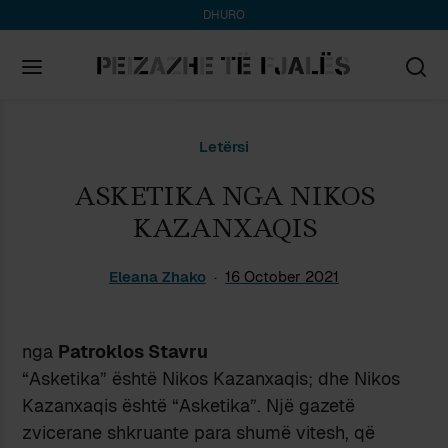
DHURO
Search
Letërsi
for:
ASKETIKA NGA NIKOS
KAZANXAQIS
Eleana Zhako
16 October 2021
nga
Patroklos Stavru
“Asketika” është Nikos Kazanxaqis; dhe Nikos
Kazanxaqis është “Asketika”. Një gazetë
zvicerane shkruante para shumë vitesh, që