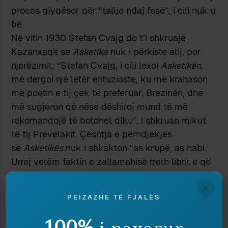
proces gjyqësor për “tallje ndaj fesë”, i cili nuk u
bë.
Në vitin 1930 Stefan Cvajg do t’i shkruajë
Kazanxaqit se
Asketika
nuk i përkiste atij, por
njerëzimit: “Stefan Cvajg, i cili lexoi
Asketikën
,
më dërgoi një letër entuziaste, ku më krahason
me poetin e tij çek të preferuar, Brezinën, dhe
më sugjeron që nëse dëshiroj mund të më
rekomandojë të botohet diku”, i shkruan mikut
të tij Prevelakit. Çështja e përndjekjes
së
Asketikës
nuk i shkakton “as krupë, as habi.
Urrej vetëm faktin e zallamahisë rreth librit e që
shesin heroizëm kaq lirë”, vazhdon në letrën e tij.
×
Kazanxaqis ndodhet në Paris dhe gjyqi kundër
PEIZAZHE TË FJALËS
tij në Greqi zhvillohet në mungesë. Por,
pavarësisht premtimit të Cvajg-ut, nuk arriti në
100%