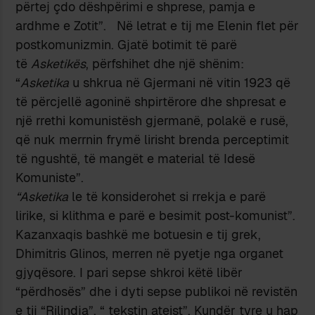
përtej çdo dëshpërimi e shprese, pamja e
ardhme e Zotit”. Në letrat e tij me Elenin flet për
postkomunizmin. Gjatë botimit të parë
të
Asketikës
, përfshihet dhe një shënim:
“
Asketika
u shkrua në Gjermani në vitin 1923 që
të përcjellë agoninë shpirtërore dhe shpresat e
një rrethi komunistësh gjermanë, polakë e rusë,
që nuk merrnin frymë lirisht brenda perceptimit
të ngushtë, të mangët e material të Idesë
Komuniste”.
“Asketika
le të konsiderohet si rrekja e parë
lirike, si klithma e parë e besimit post-komunist”.
Kazanxaqis bashkë me botuesin e tij grek,
Dhimitris Glinos, merren në pyetje nga organet
gjyqësore. I pari sepse shkroi këtë libër
“përdhosës” dhe i dyti sepse publikoi në revistën
e tij “Rilindja”, “ tekstin ateist”. Kundër tyre u hap