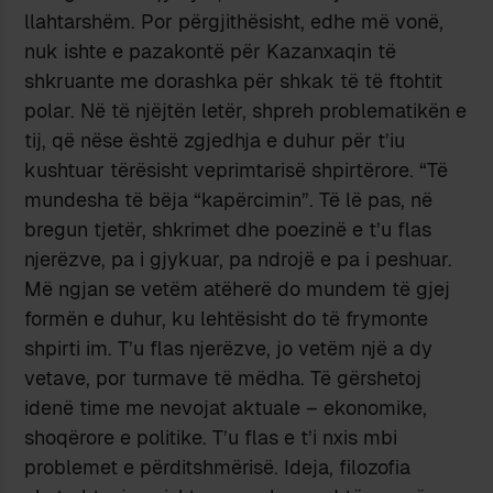
llahtarshëm. Por përgjithësisht, edhe më vonë,
nuk ishte e pazakontë për Kazanxaqin të
shkruante me dorashka për shkak të të ftohtit
polar. Në të njëjtën letër, shpreh problematikën e
tij, që nëse është zgjedhja e duhur për t’iu
kushtuar tërësisht veprimtarisë shpirtërore. “Të
mundesha të bëja “kapërcimin”. Të lë pas, në
bregun tjetër, shkrimet dhe poezinë e t’u flas
njerëzve, pa i gjykuar, pa ndrojë e pa i peshuar.
Më ngjan se vetëm atëherë do mundem të gjej
formën e duhur, ku lehtësisht do të frymonte
shpirti im. T’u flas njerëzve, jo vetëm një a dy
vetave, por turmave të mëdha. Të gërshetoj
idenë time me nevojat aktuale – ekonomike,
shoqërore e politike. T’u flas e t’i nxis mbi
problemet e përditshmërisë. Ideja, filozofia