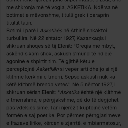
me shkronja më të vogla, ASKETIKA. Ndërsa në
botimet e mëvonshme, titulli grek i paraprin
titullit latin.
Botimi i parë i
Asketikës
në Athinë shkaktoi
turbullira. Në 22 shtator 1927, Kazanxaqis i
shkruan shoqes së tij Elenit: “Greqia më mbyt,
askënd s’kam shok, askush s’mund të ndiejë
agoninë e shpirtit tim. Të gjithë këtu e
perceptojnë
Asketikën
si vepër arti dhe jo si një
klithmë kërkimi e tmerri. Sepse askush nuk ka
këtë klithmë brenda vetes”. Në 5 nëntor 1927, i
shkruan sërish Elenit: “
Asketika
është një klithmë
e tmerrshme, e përgjakshme, që do të dëgjohet
pas vdekjes sime. Tani njerëzit kuptojnë vetëm
formën e saj poetike. Por përmes përngjasimeve
e frazave lirike, kërcen e zjarrtë, e mbiarmatosur,