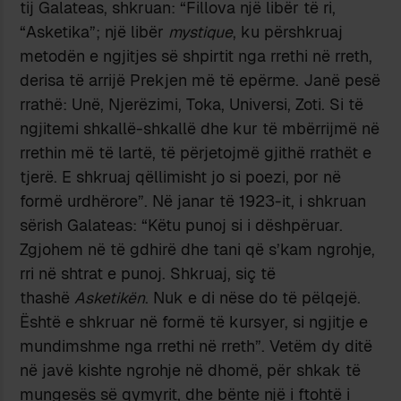
tij Galateas, shkruan: “Fillova një libër të ri,
“Asketika”; një libër
mystique
, ku përshkruaj
metodën e ngjitjes së shpirtit nga rrethi në rreth,
derisa të arrijë Prekjen më të epërme. Janë pesë
rrathë: Unë, Njerëzimi, Toka, Universi, Zoti. Si të
ngjitemi shkallë-shkallë dhe kur të mbërrijmë në
rrethin më të lartë, të përjetojmë gjithë rrathët e
tjerë. E shkruaj qëllimisht jo si poezi, por në
formë urdhërore”. Në janar të 1923-it, i shkruan
sërish Galateas: “Këtu punoj si i dëshpëruar.
Zgjohem në të gdhirë dhe tani që s’kam ngrohje,
rri në shtrat e punoj. Shkruaj, siç të
thashë
Asketikën
. Nuk e di nëse do të pëlqejë.
Është e shkruar në formë të kursyer, si ngjitje e
mundimshme nga rrethi në rreth”. Vetëm dy ditë
në javë kishte ngrohje në dhomë, për shkak të
mungesës së qymyrit, dhe bënte një i ftohtë i