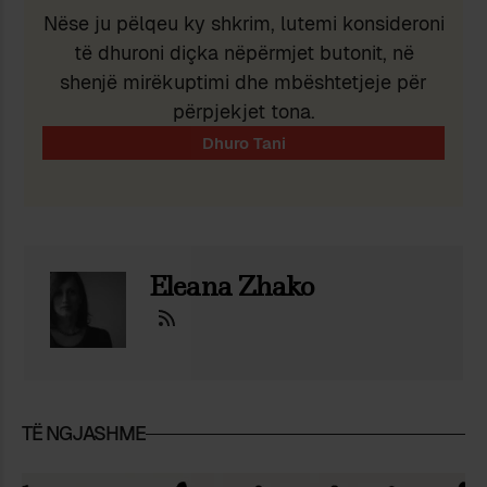
Nëse ju pëlqeu ky shkrim, lutemi konsideroni
të dhuroni diçka nëpërmjet butonit, në
shenjë mirëkuptimi dhe mbështetjeje për
përpjekjet tona.
Eleana Zhako
TË NGJASHME