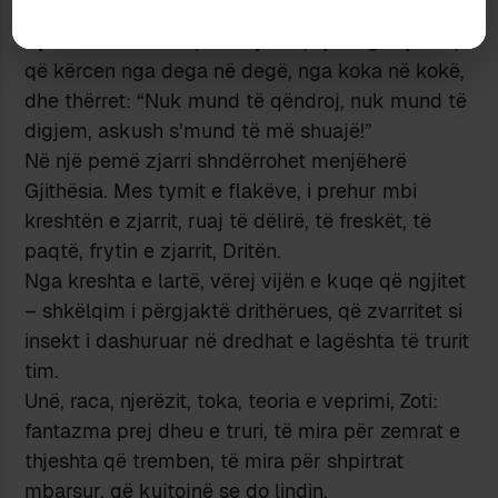
Pjesë nga kapitulli i fundit “Heshtja”,
Një Flakë është shpirti i njeriut; një zog i zjarrtë,
që kërcen nga dega në degë, nga koka në kokë,
dhe thërret: “Nuk mund të qëndroj, nuk mund të
digjem, askush s’mund të më shuajë!”
Në një pemë zjarri shndërrohet menjëherë
Gjithësia. Mes tymit e flakëve, i prehur mbi
kreshtën e zjarrit, ruaj të dëlirë, të freskët, të
paqtë, frytin e zjarrit, Dritën.
Nga kreshta e lartë, vërej vijën e kuqe që ngjitet
– shkëlqim i përgjaktë drithërues, që zvarritet si
insekt i dashuruar në dredhat e lagështa të trurit
tim.
Unë, raca, njerëzit, toka, teoria e veprimi, Zoti:
fantazma prej dheu e truri, të mira për zemrat e
thjeshta që tremben, të mira për shpirtrat
mbarsur, që kujtojnë se do lindin.