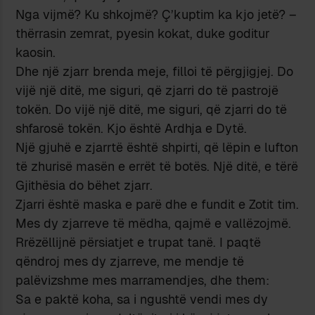
Nga vijmë? Ku shkojmë? Ç’kuptim ka kjo jetë? –
thërrasin zemrat, pyesin kokat, duke goditur
kaosin.
Dhe një zjarr brenda meje, filloi të përgjigjej. Do
vijë një ditë, me siguri, që zjarri do të pastrojë
tokën. Do vijë një ditë, me siguri, që zjarri do të
shfarosë tokën. Kjo është Ardhja e Dytë.
Një gjuhë e zjarrtë është shpirti, që lëpin e lufton
të zhurisë masën e errët të botës. Një ditë, e tërë
Gjithësia do bëhet zjarr.
Zjarri është maska e parë dhe e fundit e Zotit tim.
Mes dy zjarreve të mëdha, qajmë e vallëzojmë.
Rrëzëllijnë përsiatjet e trupat tanë. I paqtë
qëndroj mes dy zjarreve, me mendje të
palëvizshme mes marramendjes, dhe them:
Sa e paktë koha, sa i ngushtë vendi mes dy