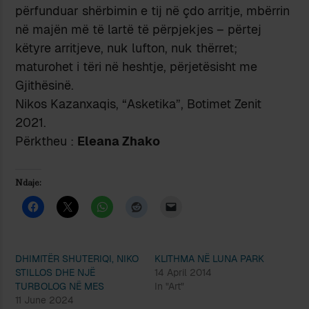
përfunduar shërbimin e tij në çdo arritje, mbërrin
në majën më të lartë të përpjekjes – përtej
këtyre arritjeve, nuk lufton, nuk thërret;
maturohet i tëri në heshtje, përjetësisht me
Gjithësinë.
Nikos Kazanxaqis, “Asketika”, Botimet Zenit
2021.
Përktheu :
Eleana Zhako
Ndaje:
DHIMITËR SHUTERIQI, NIKO
KLITHMA NË LUNA PARK
STILLOS DHE NJË
14 April 2014
TURBOLOG NË MES
In "Art"
11 June 2024