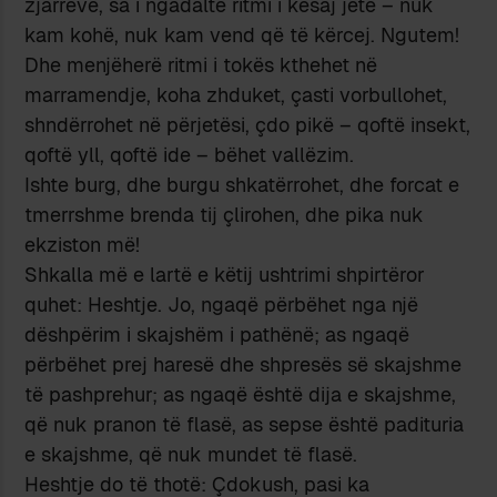
zjarreve, sa i ngadaltë ritmi i kësaj jete – nuk
kam kohë, nuk kam vend që të kërcej. Ngutem!
Dhe menjëherë ritmi i tokës kthehet në
marramendje, koha zhduket, çasti vorbullohet,
shndërrohet në përjetësi, çdo pikë – qoftë insekt,
qoftë yll, qoftë ide – bëhet vallëzim.
Ishte burg, dhe burgu shkatërrohet, dhe forcat e
tmerrshme brenda tij çlirohen, dhe pika nuk
ekziston më!
Shkalla më e lartë e këtij ushtrimi shpirtëror
quhet: Heshtje. Jo, ngaqë përbëhet nga një
dëshpërim i skajshëm i pathënë; as ngaqë
përbëhet prej haresë dhe shpresës së skajshme
të pashprehur; as ngaqë është dija e skajshme,
që nuk pranon të flasë, as sepse është padituria
e skajshme, që nuk mundet të flasë.
Heshtje do të thotë: Çdokush, pasi ka