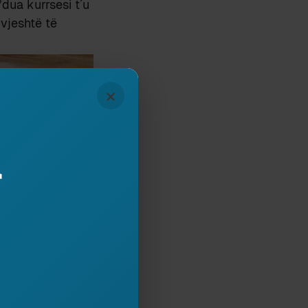
dua kurrsesi t´u
 vjeshtë të
×
r