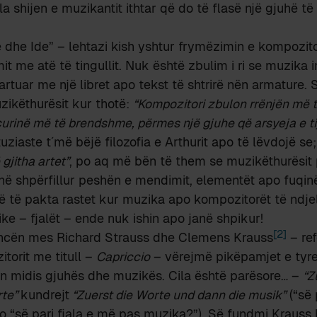
la shijen e muzikantit ithtar që do të flasë një gjuhë 
ë dhe Ide” – lehtazi kish yshtur frymëzimin e kompozitor
t me atë të tingullit. Nuk është zbulim i ri se muzika 
rtuar me një libret apo tekst të shtrirë nën armature.
uzikëthurësit kur thotë:
“Kompozitori zbulon rrënjën më t
rinë më të brendshme, përmes një gjuhe që arsyeja e tij
uziaste t´më bëjë filozofia e Arthurit apo të lëvdojë se
gjitha artet”
, po aq më bën të them se muzikëthurësit
në shpërfillur peshën e mendimit, elementët apo fuqinë 
ë të pakta rastet kur muzika apo kompozitorët të ndjel
ike – fjalët – ende nuk ishin apo janë shpikur!
[2]
ncën mes Richard Strauss dhe Clemens Krauss
– ref
torit me titull –
Capriccio
– vërejmë pikëpamjet e tyr
n midis gjuhës dhe muzikës. Cila është parësore… –
“Z
rte”
kundrejt
“Zuerst die Worte und dann die musik”
(“së 
o “së pari fjala e më pas muzika?”). Së fundmi Kraus