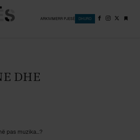
ARKIVI
MERR PJESË
DHURO
NE DHE
 më pas muzika…?