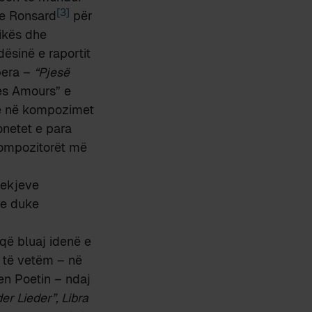
[3]
de Ronsard
për
zikës dhe
dësinë e raportit
pera –
“Pjesë
Les Amours” e
le në kompozimet
onetet e para
 kompozitorët më
jekjeve
ze duke
 që bluaj idenë e
m të vetëm – në
hen Poetin – ndaj
er Lieder”, Libra