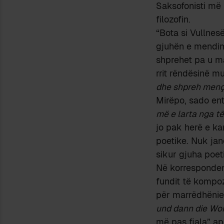
Saksofonisti më 
filozofin.
“Bota si Vullnes
gjuhën e mendimi
shprehet pa u ma
rrit rëndësinë m
dhe shpreh mençu
Mirëpo, sado ent
më e larta nga të 
jo pak herë e ka
poetike. Nuk jan
sikur gjuha poet
Në korresponde
fundit të kompozi
për marrëdhënie
und dann die Wo
më pas fjala” ap