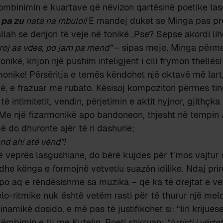
kombinimin e kuartave që nëvizon qartësinë poetike la
,
pa zu
nata na mbuloi!
E mandej duket se Minga pas pro
ah se denjon të veje në tonikë…Pse? Sepse akordi lih
rroj as vdes, po jam pa mend”
– sipas meje, Minga përme
onikë, krijon një pushim inteligjent i cili frymon thellë
onike! Përsëritja e temës këndohet një oktavë më lart
iolë, e frazuar me rubato. Kësisoj kompozitori përmes ti
të intimitetit, vendin, përjetimin e aktit hyjnor, gjithçk
. Me një fizarmonikë apo bandoneon, thjesht në tempin
ë do dhuronte ajër të ri dashurie;
nd ah! atë vënd”!
lë veprës lasgushiane, do bërë kujdes për t´mos vajtu
he kënga e formojnë vetvetiu suazën idilike. Ndaj prirem
po aq e rëndësishme sa muzika – që ka të drejtat e vet
melo-ritmike nuk është vetëm rasti për të thurur një mel
inamikë dosido, e më pas të justifikohet si: “liri krijues
rkëmbimin e tij me Kutelin, Poeti shkruan:
“Artisti i vërte