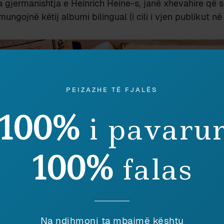
 gjermanishtja e Heinrich Heine-s, janë xhevahire që s’
 mungojnë këtij albumi bilingual (i cili i vjen publikut në
PEIZAZHE TË FJALËS
100%
i pavaru
100%
falas
Na ndihmoni ta mbajmë kështu