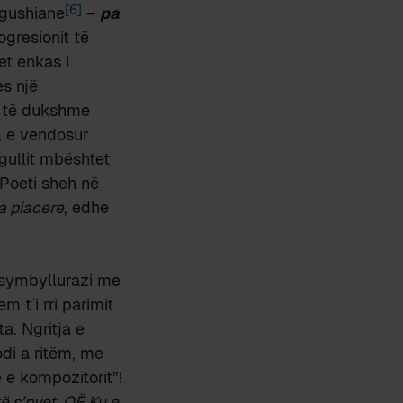
[6]
sgushiane
–
pa
gresionit të
et enkas i
s një
si të dukshme
, e vendosur
ngullit mbështet
a Poeti sheh në
a piacere
, edhe
r symbyllurazi me
 t´i rri parimit
a. Ngritja e
odi a ritëm, me
e e kompozitorit”!
të s’pyet, QË Ku e