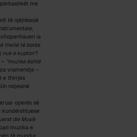
të përbashkët me
it të njëjtësojë
instrumentale,
 Schopenhaueri ia
ë thellë të botës
 nuk e kupton”!
; –
“muzika është
 pa vramendje –
e thirrjes
lin ndjesinë
eruar operës së
e kundërshtuese
uerst die Musik
pari muzika e
s bën të mundur