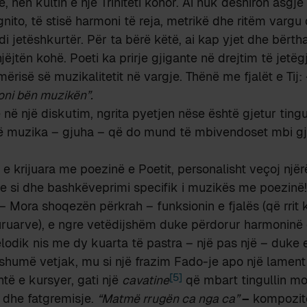
e, nën kultin e një Triniteti kohor. Ai nuk dëshiron asg
gnito, të stisë harmoni të reja, metrikë dhe ritëm vargu 
i jetëshkurtër. Për ta bërë këtë, ai kap yjet dhe bërt
ëjtën kohë. Poeti ka prirje gjigante në drejtim të jetëg
ërisë së muzikalitetit në vargje. Thënë me fjalët e Tij:
Toni bën muzikën”.
 në një diskutim, ngrita pyetjen nëse është gjetur tingu
ë muzika – gjuha – që do mund të mbivendoset mbi g
 krijuara me poezinë e Poetit, personalisht veçoj njër
ke si dhe bashkëveprimi specifik i muzikës me poezinë
– Mora shoqezën përkrah – funksionin e fjalës (që rrit k
ruarve), e ngre vetëdijshëm duke përdorur harmoninë 
elodik nis me dy kuarta të pastra – një pas një – duke
 shumë vetjak, mu si një frazim Fado-je apo një lamen
[5]
htë e kursyer, gati një
cavatine
që mbart tingullin m
 dhe fatgremisje.
“Matmë rrugën ca nga ca”
–
kompozito