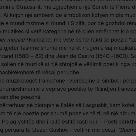
azmin e Strauss-it, me zgjedhjen e një Soneti të Pierre 
. Ai krijon një ambient që simbolizon lidhjen midis mu
tje e mundimshme si mundi i Sizifit, por që gozhdoi rën
 muzikës si vetë kategoria në të cilën emërohet kjo o
për muzikë”!
Kuriozitet më vete është fakti se poezia “
hte gjetur tashmë shumë më herët rrugën e saj muzika
trand (1580 – 82) dhe Jean de Castro (1540 -1600). S
 sollën në muzikë si një shtojcë e vëllimit poetik nga
bashkëkohorë të kësaj periudhe.
ime muzikologët frankofonë i vlerësojnë si simbol i përp
ëndrueshmërinë e veprave poetike të Rilindjen france
kën dhe poezinë.
e përrethuar në biotopin e fjalës së Lasgushit, kam kohë
tëm të një poezie por shumë poezive të tij në një albu
! Po aq yshtës dhe i rallë është rasti kur – Poeti përkt
hqipëruara të Llazar Gushos – vëllimi me poezi
“Buch d