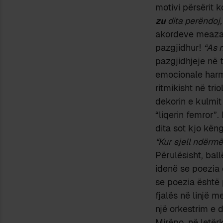
motivi përsërit 
zu
dita perëndoj
akordeve meazall
pazgjidhur!
“As 
pazgjidhjeje në t
emocionale harm
ritmikisht në tr
dekorin e kulmit 
“liqerin femror”
dita sot kjo këng
“Kur sjell ndërmë
Përulësisht, bal
idenë se poezia d
se poezia është 
fjalës në linjë 
një orkestrim e d
Mirëpo, në letë