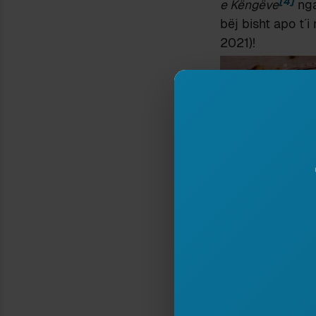
[4]
e Këngëve
nga
bëj bisht apo t´i
2021)!