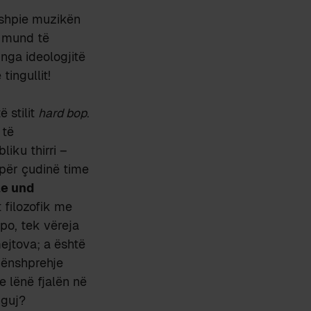
e shpie muzikën
k mund të
nga ideologjitë
tingullit!
 stilit
hard bop
.
 të
iku thirri –
 për çudinë time
le und
 filozofik me
po, tek vëreja
mejtova; a është
nënshprehje
e lënë fjalën në
nguj?