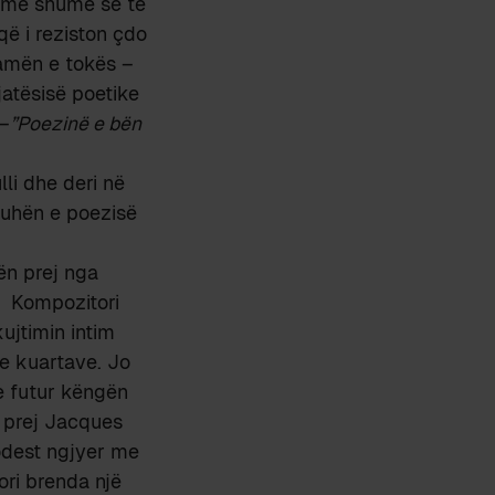
jë më shumë se të
që i reziston çdo
hamën e tokës –
jatësisë poetike
 –
”Poezinë e bën
lli dhe deri në
juhën e poezisë
ën prej nga
! Kompozitori
ujtimin intim
e kuartave. Jo
 e futur këngën
t prej Jacques
odest ngjyer me
ri brenda një