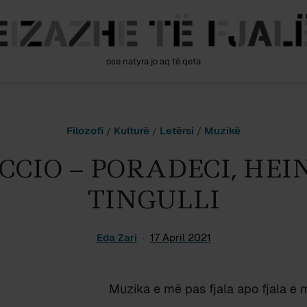
ose natyra jo aq të qeta
Filozofi
/
Kulturë
/
Letërsi
/
Muzikë
CCIO – PORADECI, HEI
TINGULLI
Eda Zari
17 April 2021
Muzika e më pas fjala apo fjala e