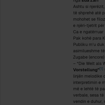
nga
Eda Zari
Ashtu si njerëzi
të shprehë atë p
mohohet se filoz
e njëri-tjetrit p
Ca e ngatërruar 
Pak kohë para Ko
Publiku m’u duk 
asimilueshme të 
Zugabe (encore) 
– “Die Welt als 
[1]
Vorstellung”
linjën melodike
interpretimin e 
më e lehtë të pa
verbale, sesa të
vendin e duhur, 