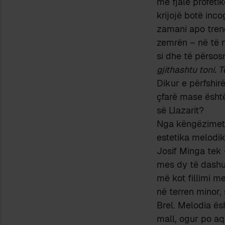
me fjalë profetik
krijojë botë inco
zamani apo trend
zemrën – në të nj
si dhe të përsosm
gjithashtu toni. 
Dikur e përfshirë
çfarë mase ësht
së Llazarit?
Nga këngëzimet e
estetika melodi
Josif Minga tek 
mes dy të dashu
më kot fillimi m
në terren minor,
Brel. Melodia ës
mall, ogur po aq