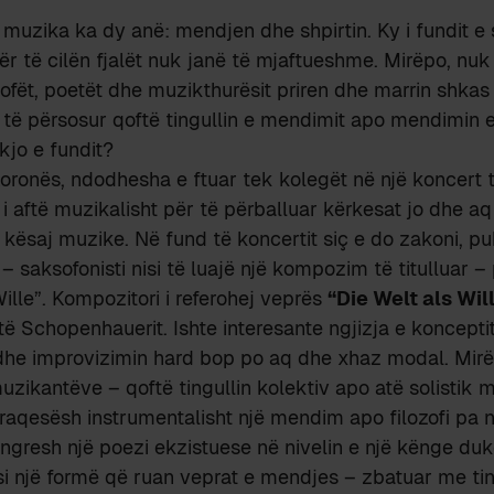
t, muzika ka dy anë: mendjen dhe shpirtin. Ky i fundit 
ër të cilën fjalët nuk janë të mjaftueshme. Mirëpo, nu
ofët, poetët dhe muzikthurësit priren dhe marrin shkas 
ër të përsosur qoftë tingullin e mendimit apo mendimin e 
kjo e fundit?
ronës, ndodhesha e ftuar tek kolegët në një koncert të
i aftë muzikalisht për të përballuar kërkesat jo dhe aq
kësaj muzike. Në fund të koncertit siç e do zakoni, publ
– saksofonisti nisi të luajë një kompozim të titulluar –
Wille”. Kompozitori i referohej veprës
“Die Welt als Wil
të Schopenhauerit. Ishte interesante ngjizja e konceptit
 dhe improvizimin hard bop po aq dhe xhaz modal. Mirë
muzikantëve – qoftë tingullin kolektiv apo atë solistik 
raqesësh instrumentalisht një mendim apo filozofi pa 
 ngresh një poezi ekzistuese në nivelin e një kënge duk
si një formë që ruan veprat e mendjes – zbatuar me ti