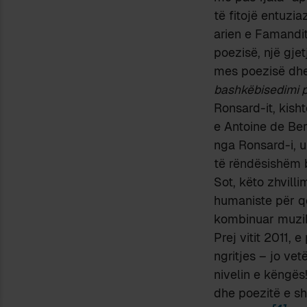
të fitojë entuzi
arien e Famandit
poezisë, një gje
mes poezisë dhe
bashkëbisedimi 
Ronsard-it, kis
e Antoine de Ber
nga Ronsard-i, u
të rëndësishëm 
Sot, këto zhvill
humaniste për q
kombinuar muzi
Prej vitit 2011, 
ngritjes – jo ve
nivelin e këngës
dhe poezitë e s