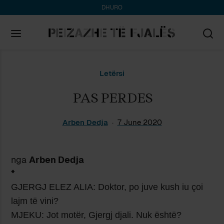
DHURO
Search
Letërsi
for:
PAS PERDES
Arben Dedja
7 June 2020
nga
Arben Dedja
*
GJERGJ ELEZ ALIA: Doktor, po juve kush iu çoi
lajm të vini?
MJEKU: Jot motër, Gjergj djali. Nuk është?