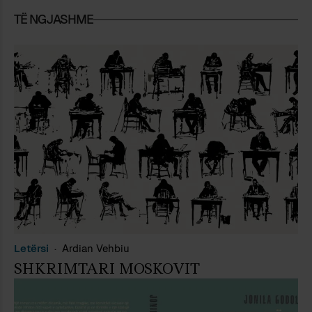
punon si kërkues shkencor. Në jetën
TË NGJASHME
e tij alternative ka botuar në Shqipëri
(po e lëmë mënjanë Italinë) katër
vëllime me poezi dhe gjashtë me
prozë të shkurtër. Ka botuar
gjithashtu edhe dhjetë libra me
përkthime nga italishtja dhe
anglishtja, gati ekskluzivisht libra
poetikë, nga Guido Cavalcanti e tëhu.
Letërsi
Ardian Vehbiu
SHKRIMTARI MOSKOVIT