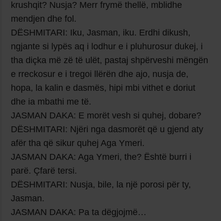
krushqit? Nusja? Merr frymë thellë, mblidhe
mendjen dhe fol.
DËSHMITARI:
Iku, Jasman, iku. Erdhi dikush,
ngjante si lypës aq i lodhur e i pluhurosur dukej, i
tha diçka më zë të ulët, pastaj shpërveshi mëngën
e rreckosur e i tregoi llërën dhe ajo, nusja de,
hopa, la kalin e dasmës, hipi mbi vithet e doriut
dhe ia mbathi me të.
JASMAN DAKA:
E morët vesh si quhej, dobare?
DËSHMITARI:
Njëri nga dasmorët që u gjend aty
afër tha që sikur quhej Aga Ymeri.
JASMAN DAKA:
Aga Ymeri, the? Është burri i
parë. Çfarë tersi.
DËSHMITARI:
Nusja, bile, la një porosi për ty,
Jasman.
JASMAN DAKA:
Pa ta dëgjojmë…