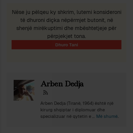
Nëse ju pëlqeu ky shkrim, lutemi konsideroni
të dhuroni diçka nëpërmjet butonit, në
shenjë mirëkuptimi dhe mbështetjeje për
përpjekjet tona.
Arben Dedja
Arben Dedja (Tiranë, 1964) është një
kirurg shqiptar i diplomuar dhe
specializuar në qytetin e lindjes. Nga
Më shumë
viti 1999 jeton në Padova (Itali), në të
cilin universitet është doktoruar dhe