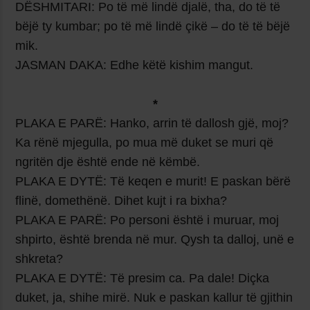
DËSHMITARI:
Po të më lindë djalë, tha, do të të
bëjë ty kumbar; po të më lindë çikë – do të të bëjë
mik.
JASMAN DAKA:
Edhe këtë kishim mangut.
*
PLAKA E PARË: Hanko, arrin të dallosh gjë, moj?
Ka rënë mjegulla, po mua më duket se muri që
ngritën dje është ende në këmbë.
PLAKA E DYTË: Të keqen e murit! E paskan bërë
flinë, domethënë. Dihet kujt i ra bixha?
PLAKA E PARË: Po personi është i muruar, moj
shpirto, është brenda në mur. Qysh ta dalloj, unë e
shkreta?
PLAKA E DYTË: Të presim ca. Pa dale! Diçka
duket, ja, shihe mirë. Nuk e paskan kallur të gjithin