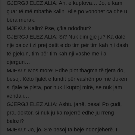
GJERGJ ELEZ ALIA: Ah, e kuptova… Jo, e kam
çuar të më mbathë kalin. Bile po vonohet ca dhe u
bëra merak.
MJEKU: Kalin? Pse, ç’ka ndodhur?
GJERGJ ELEZ ALIA: Si? Nuk dini gjë ju? Ka dalë
një baloz i zi prej detit e do tim për tim kah nji dash
të pjekun, tim për tim kah nji vashë me i a
djergun…
MJEKU: Mos more! Edhe plot thagma të tjera do,
besoj. Këto fjalët e fundit për vashën po më duken
si fjalë të pista, por nuk i kuptoj mirë, se nuk jam
vendali…
GJERGJ ELEZ ALIA: Ashtu janë, besa! Po çudi,
pra, doktor, si nuk ju ka nxjerrë edhe ju rreng
balozi?
MJEKU: Jo, jo. S’e besoj ta bëjë ndonjëherë. I