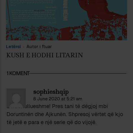
Letërsi
Autor i ftuar
KUSH E HODHI LITARIN
1 KOMENT
sophieshqip
8 June 2020 at 5:21 am
E mrekullueshme! Pres tani të dëgjoj mbi
Doruntinën dhe Ajkunën. Shpresoj vërtet që kjo
të jetë e para e një serie që do vijojë.