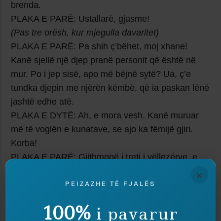
brenda.
PLAKA E PARË: Ustallarë, gjasme!
(Pas tre orësh, kur mjegulla davaritet)
PLAKA E PARË: Pa shih ç’bëhet, moj xhane!
Kanë sjellë një djep pranë personit që është në
mur. Po i jep sisë, apo më bëjnë sytë? Ua, ç’e
tundka djepin me njërën këmbë, që ia paskan lënë
jashtë edhe atë.
PLAKA E DYTË: Ah, e mora vesh. Kanë muruar
më të voglën e kunatave, se ajo ka fëmijë gjiri.
Korba!
PLAKA E PARË: Gjithmonë i treti i vëllezërve, e
treta e motrave, më i vogli i fëmijëve e pëson, ke
×
parë ti?
PEIZAZHE TË FJALËS
PLAKA E DYTË: Ç’t’i bësh fatit! Hm, fatit. Të jetë
100%
i pavarur
thjesht fat, thua?