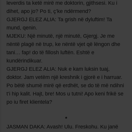
leverdis ta ketë mirë me doktorin, gjithsesi. Ku i
dihet, apo jo? Po ti, ç’ke ndërmend?
GJERGJ ELEZ ALIA: Ta grish në dyluftim! Ta
mund, qenin.
MJEKU: Një minutë, një minutë, Gjergj. Je me
nëntë plagë në trup, ke nëntë vjet që lëngon dhe
tani… fap! do të fillosh luftën. Eshtë e
kundërindikuar.
GJERGJ ELEZ ALIA: Nuk e kam luksin tuaj,
doktor. Jam vetëm një kreshnik i gjorë e i harruar.
Po bëtë shumë mirë që erdhët, se do të më ndihni
t’i hip kalit. Hajt, bre! Mos u tutni! Apo keni frikë se
po iu firet klientela?
*
JASMAN DAKA:
Avash! Ulu. Freskohu. Ku janë