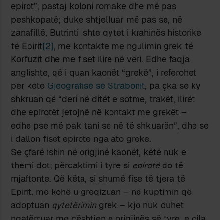
epirot”, pastaj koloni romake dhe më pas
peshkopatë; duke shtjelluar më pas se, në
zanafillë, Butrinti ishte qytet i krahinës historike
të Epirit
[2]
, me kontakte me ngulimin grek të
Korfuzit dhe me fiset ilire në veri. Edhe faqja
anglishte, që i quan kaonët “grekë”, i referohet
për këtë
Gjeografisë së Strabonit
, pa çka se ky
shkruan që “deri në ditët e sotme, trakët, ilirët
dhe epirotët jetojnë në kontakt me grekët –
edhe pse më pak tani se në të shkuarën”, dhe se
i dallon fiset epirote nga ato greke.
Se çfarë ishin në origjinë kaonët, këtë nuk e
themi dot; përcaktimi i tyre si
epirotë
do të
mjaftonte. Që këta, si shumë fise të tjera të
Epirit, me kohë u greqizuan – në kuptimin që
adoptuan
qytetërimin
grek – kjo nuk duhet
ngatërruar me çështjen e origjinës së tyre, e cila