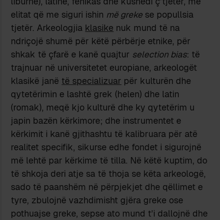
liburnë), latinë, fenikas dhe kushedi ç’tjetër, me
elitat që me siguri ishin
më greke
se popullsia
tjetër. Arkeologjia
klasike
nuk mund të na
ndriçojë shumë për këtë përbërje etnike, për
shkak të çfarë e kanë quajtur
selection bias
: të
trajnuar në universitetet europiane, arkeologët
klasikë janë
të specializuar
për kulturën dhe
qytetërimin e lashtë grek (helen) dhe latin
(romak), meqë kjo kulturë dhe ky qytetërim u
japin bazën kërkimore; dhe instrumentet e
kërkimit i kanë gjithashtu të kalibruara për atë
realitet specifik, sikurse edhe fondet i sigurojnë
më lehtë par kërkime të tilla. Në këtë kuptim, do
të shkoja deri atje sa të thoja se këta arkeologë,
sado të paanshëm në përpjekjet dhe qëllimet e
tyre, zbulojnë vazhdimisht gjëra greke ose
pothuajse greke, sepse ato mund t’i dallojnë dhe