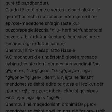
gurë të pagdhendur).
Cilado të ketë qenë e vërteta, disa dialekte i.e
që rrethpriteshin në zonën e ndërmjeme ilire-
epirote-maqedone shfaqin raste kur
buzoprapaqiellëzorja *gʰu̯- herë përfundonte si
buzore /-b-/ (dukuri kentum), herë si velare e
zëshme /-g-/ (dukuri satem).
Shembuj iliro-mesap: Otto Hass e
V.Cimochowski e rindërtojnë glosën mesape
sybina ,heshtë derri’ përmes paravendimit *su-
gʰu̯ono-s, *su-gʰu̯onā, *su-gʰu̯oni̯o-s, nga
*gʰu̯ono- *gʰu̯en- ,,derr’’. E njëjta në ‘ilirisht’
mendohet se është edhe te glosa e Hezikut për
gjarpër αβεις•εχεις (abeis, ekheis) që, sipas
Fick, vjen nga një < *n̥gʷʰi-.
Shembull në maqedonisht: oronimi Βέρμιον
mendohet se është zhvillim nga një *gu̯ora- (shih