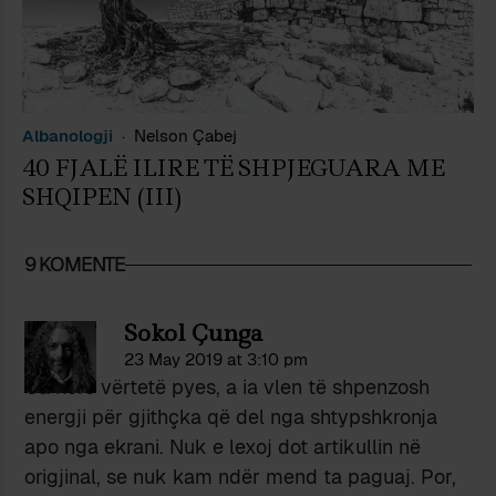
Albanologji
Nelson Çabej
40 FJALË ILIRE TË SHPJEGUARA ME
SHQIPEN (III)
9 KOMENTE
Sokol Çunga
23 May 2019 at 3:10 pm
Ca herë vërtetë pyes, a ia vlen të shpenzosh
energji për gjithçka që del nga shtypshkronja
apo nga ekrani. Nuk e lexoj dot artikullin në
origjinal, se nuk kam ndër mend ta paguaj. Por,