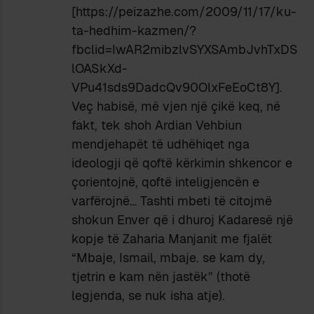
[https://peizazhe.com/2009/11/17/ku-
ta-hedhim-kazmen/?
fbclid=IwAR2mibzlvSYXSAmbJvhTxDS
lOASkXd-
VPu41sds9DadcQv90OlxFeEoCt8Y].
Veç habisë, më vjen një çikë keq, në
fakt, tek shoh Ardian Vehbiun
mendjehapët të udhëhiqet nga
ideologji që qoftë kërkimin shkencor e
çorientojnë, qoftë inteligjencën e
varfërojnë… Tashti mbeti të citojmë
shokun Enver që i dhuroj Kadaresë një
kopje të Zaharia Manjanit me fjalët
“Mbaje, Ismail, mbaje. se kam dy,
tjetrin e kam nën jastëk” (thotë
legjenda, se nuk isha atje).