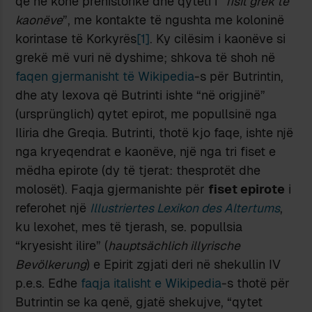
që në kohë prehistorike dhe qyteti i “
fisit grek të
kaonëve
”, me kontakte të ngushta me koloninë
korintase të Korkyrës
[1]
. Ky cilësim i kaonëve si
grekë më vuri në dyshime; shkova të shoh në
faqen gjermanisht të Wikipedia
-s për Butrintin,
dhe aty lexova që Butrinti ishte “në origjinë”
(ursprünglich) qytet epirot, me popullsinë nga
Iliria dhe Greqia. Butrinti, thotë kjo faqe, ishte një
nga kryeqendrat e kaonëve, një nga tri fiset e
mëdha epirote (dy të tjerat: thesprotët dhe
molosët). Faqja gjermanishte për
fiset epirote
i
referohet një
Illustriertes Lexikon des Altertums
,
ku lexohet, mes të tjerash, se. popullsia
“kryesisht ilire” (
hauptsächlich illyrische
Bevölkerung
) e Epirit zgjati deri në shekullin IV
p.e.s. Edhe
faqja italisht e Wikipedia
-s thotë për
Butrintin se ka qenë, gjatë shekujve, “qytet