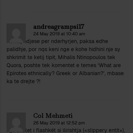
andreagrampsi17
24 May 2019 at 10:40 am
Kerkoj ndjese per nderhyrjen, paksa edhe
palidhje, por nqs keni nge e kohe hidhini nje sy
shkrimit te ketij tipit, Mihalis Ntinopoulos tek
Quora, poshte tek komentet e temes ‘What are
Epirotes ethnically? Greek or Albanian?’, mbase
ka te drejte ?!
Col Mehmeti
26 May 2019 at 12:52 pm
Një entitet i flashkët si ilirishtja («slippery entit»),