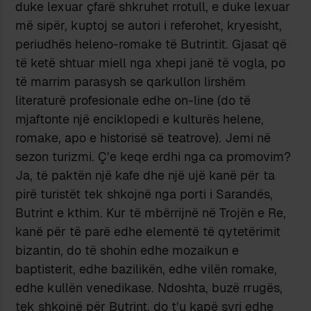
duke lexuar çfarë shkruhet rrotull, e duke lexuar
më sipër, kuptoj se autori i referohet, kryesisht,
periudhës heleno-romake të Butrintit. Gjasat që
të ketë shtuar miell nga xhepi janë të vogla, po
të marrim parasysh se qarkullon lirshëm
literaturë profesionale edhe on-line (do të
mjaftonte një enciklopedi e kulturës helene,
romake, apo e historisë së teatrove). Jemi në
sezon turizmi. Ç’e keqe erdhi nga ca promovim?
Ja, të paktën një kafe dhe një ujë kanë për ta
pirë turistët tek shkojnë nga porti i Sarandës,
Butrint e kthim. Kur të mbërrijnë në Trojën e Re,
kanë për të parë edhe elementë të qytetërimit
bizantin, do të shohin edhe mozaikun e
baptisterit, edhe bazilikën, edhe vilën romake,
edhe kullën venedikase. Ndoshta, buzë rrugës,
tek shkojnë për Butrint, do t’u kapë syri edhe