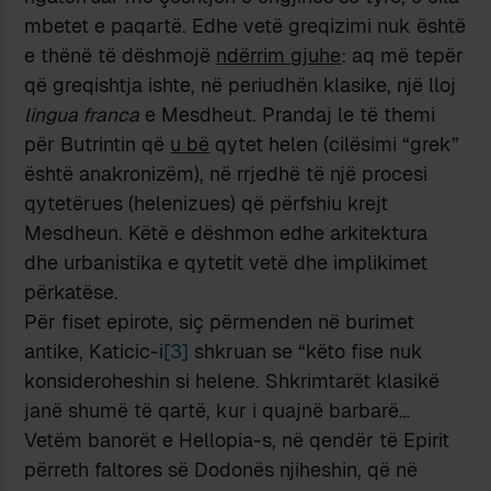
mbetet e paqartë. Edhe vetë greqizimi nuk është
e thënë të dëshmojë
ndërrim gjuhe
: aq më tepër
që greqishtja ishte, në periudhën klasike, një lloj
lingua franca
e Mesdheut. Prandaj le të themi
për Butrintin që
u bë
qytet helen (cilësimi “grek”
është anakronizëm), në rrjedhë të një procesi
qytetërues (helenizues) që përfshiu krejt
Mesdheun. Këtë e dëshmon edhe arkitektura
dhe urbanistika e qytetit vetë dhe implikimet
përkatëse.
Për fiset epirote, siç përmenden në burimet
antike, Katicic-i
[3]
shkruan se “këto fise nuk
konsideroheshin si helene. Shkrimtarët klasikë
janë shumë të qartë, kur i quajnë barbarë…
Vetëm banorët e Hellopia-s, në qendër të Epirit
përreth faltores së Dodonës njiheshin, që në