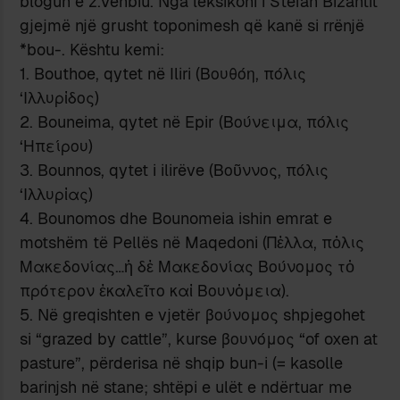
blogun e z.Vehbiu. Nga leksikoni i Stefan Bizantit
gjejmë një grusht toponimesh që kanë si rrënjë
*bou-. Kështu kemi:
1. Bouthoe, qytet në Iliri (Βουθόη, πόλις
‘Ιλλυρἰδος)
2. Bouneima, qytet në Epir (Βούνειμα, πόλις
‘Ηπείρου)
3. Bounnos, qytet i ilirëve (Βοῦννος, πόλις
‘Ιλλυρἰας)
4. Bounomos dhe Bounomeia ishin emrat e
motshëm të Pellës në Maqedoni (Πἐλλα, πὀλις
Μακεδονίας…ἡ δἐ Μακεδονίας Βούνομος τὀ
πρότερον ἐκαλεῖτο καἰ Βουνὀμεια).
5. Në greqishten e vjetër βούνομος shpjegohet
si “grazed by cattle”, kurse βουνόμος “of oxen at
pasture”, përderisa në shqip bun-i (= kasolle
barinjsh në stane; shtëpi e ulët e ndërtuar me