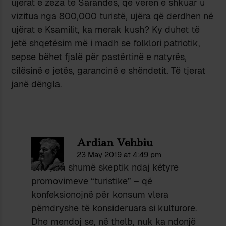
ujërat e zeza të Sarandës, që verën e shkuar u
vizitua nga 800,000 turistë, ujëra që derdhen në
ujërat e Ksamilit, ka merak kush? Ky duhet të
jetë shqetësim më i madh se folklori patriotik,
sepse bëhet fjalë për pastërtinë e natyrës,
cilësinë e jetës, garancinë e shëndetit. Të tjerat
janë dëngla.
Ardian Vehbiu
23 May 2019 at 4:49 pm
Unë jam shumë skeptik ndaj këtyre
promovimeve “turistike” – që
konfeksionojnë për konsum vlera
përndryshe të konsideruara si kulturore.
Dhe mendoj se, në thelb, nuk ka ndonjë