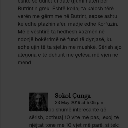
është se duhet t’i dalë gjumi natën për
Butrintin grek. Është kollaj ta kalosh tërë
verën me gërmime në Butrint, sepse ashtu
ke edhe plazhin afër, madje edhe Korfuzin.
Më e vështirë ta hedhësh kazmën në
ndonjë bokërrimë në fund të dynjasë, ku
edhe ujin të ta sjellin me mushkë. Sërish ajo
alegoria e të dehurit me çelësa më vjen në
mend.
Sokol Çunga
23 May 2019 at 5:05 pm
Shumë, po shumë interesante që
sërish, pothuaj 10 vite më pas, lexoj të
njëjtat tone me 10 vjet më parë, si tek: