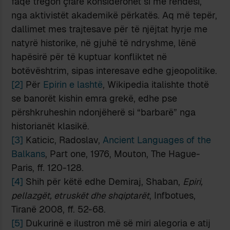
faqe tregon çfarë konsiderohet si me rëndësi,
nga aktivistët akademikë përkatës. Aq më tepër,
dallimet mes trajtesave për të njëjtat hyrje me
natyrë historike, në gjuhë të ndryshme, lënë
hapësirë për të kuptuar konfliktet në
botëvështrim, sipas interesave edhe gjeopolitike.
[2]
Për
Epirin e lashtë
, Wikipedia italishte thotë
se banorët kishin emra grekë, edhe pse
përshkruheshin ndonjëherë si “barbarë” nga
historianët klasikë.
[3]
Katicic, Radoslav,
Ancient Languages of the
Balkans
, Part one, 1976, Mouton, The Hague-
Paris, ff. 120-128.
[4]
Shih për këtë edhe Demiraj, Shaban,
Epiri,
pellazgët, etruskët dhe shqiptarët
, Infbotues,
Tiranë 2008, ff. 52-68.
[5]
Dukurinë e ilustron më së miri alegoria e atij