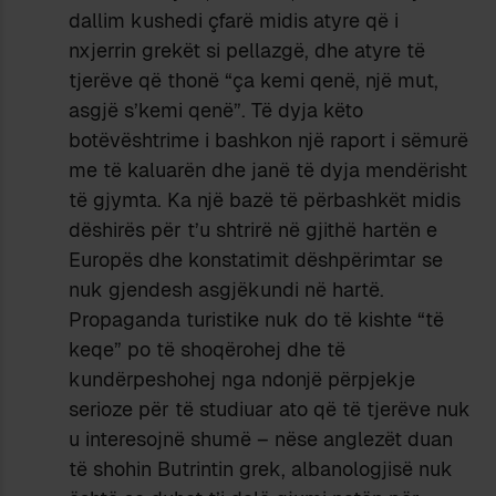
dallim kushedi çfarë midis atyre që i
nxjerrin grekët si pellazgë, dhe atyre të
tjerëve që thonë “ça kemi qenë, një mut,
asgjë s’kemi qenë”. Të dyja këto
botëvështrime i bashkon një raport i sëmurë
me të kaluarën dhe janë të dyja mendërisht
të gjymta. Ka një bazë të përbashkët midis
dëshirës për t’u shtrirë në gjithë hartën e
Europës dhe konstatimit dëshpërimtar se
nuk gjendesh asgjëkundi në hartë.
Propaganda turistike nuk do të kishte “të
keqe” po të shoqërohej dhe të
kundërpeshohej nga ndonjë përpjekje
serioze për të studiuar ato që të tjerëve nuk
u interesojnë shumë – nëse anglezët duan
të shohin Butrintin grek, albanologjisë nuk