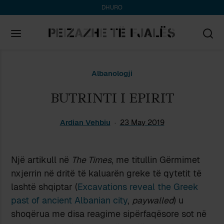
DHURO
Search
Albanologji
for:
BUTRINTI I EPIRIT
Ardian Vehbiu
23 May 2019
Një artikull në
The Times
, me titullin Gërmimet
nxjerrin në dritë të kaluarën greke të qytetit të
lashtë shqiptar (
Excavations reveal the Greek
past of ancient Albanian city
,
paywalled
) u
shoqërua me disa reagime sipërfaqësore sot në