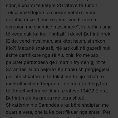
ndonjë xhami të këtyre 20 viteve të fundit.
Teksa vazhdojmë ta shesim veten si vend
ekzotik, duke thënë se jemi “vendi i vetëm
evropian me shumicë myslimane”, vetvetiu asgjë
të keqe nuk ka kur “inglizit” i duket Butrinti grek.
(E de, vend mysliman, antikitet helen, si shkon
kjo?) Matanë shakasë, një artikull në gazetë nuk
është certifikatë nga të Aluiznit. Po me ato
pallatet përbindësh që i marrin frymën gjirit të
Sarandës, si do bëjmë? Ka ndokush përgjegjësi
për atë shkatërrim të frikshëm të një fshati të
mrekullueshëm bregdetar që mori trajtë qyteti
të ëmbël vetëm në fillim të viteve 1940? E pra,
Butrintin s’e ka greku me letra shteti.
Shkatërrimin e Sarandës e ka bërë shqiptari me
duart e veta, dhe ia ka certifikuar nga shteti. Për