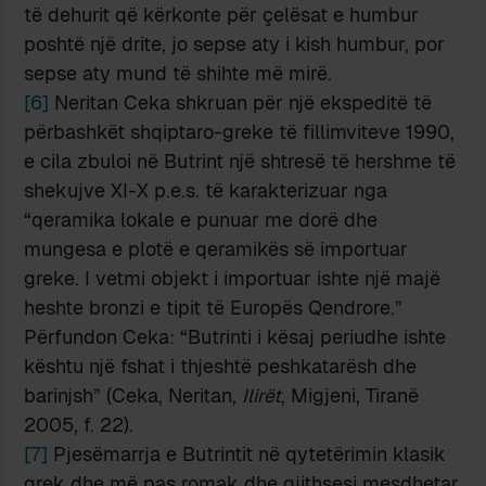
të dehurit që kërkonte për çelësat e humbur
poshtë një drite, jo sepse aty i kish humbur, por
sepse aty mund të shihte më mirë.
[6]
Neritan Ceka shkruan për një ekspeditë të
përbashkët shqiptaro-greke të fillimviteve 1990,
e cila zbuloi në Butrint një shtresë të hershme të
shekujve XI-X p.e.s. të karakterizuar nga
“qeramika lokale e punuar me dorë dhe
mungesa e plotë e qeramikës së importuar
greke. I vetmi objekt i importuar ishte një majë
heshte bronzi e tipit të Europës Qendrore.”
Përfundon Ceka: “Butrinti i kësaj periudhe ishte
kështu një fshat i thjeshtë peshkatarësh dhe
barinjsh” (Ceka, Neritan,
Ilirët
, Migjeni, Tiranë
2005, f. 22).
[7]
Pjesëmarrja e Butrintit në qytetërimin klasik
grek dhe më pas romak dhe gjithsesi mesdhetar