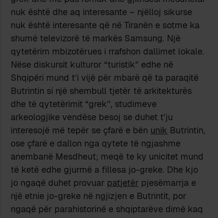
nuk është dhe aq interesante – njëlloj sikurse
nuk është interesante që në Tiranën e sotme ka
shumë televizorë të markës Samsung. Një
qytetërim mbizotërues i rrafshon dallimet lokale.
Nëse diskursit kulturor “turistik” edhe në
Shqipëri mund t’i vijë për mbarë që ta paraqitë
Butrintin si një shembull tjetër të arkitekturës
dhe të qytetërimit “grek”, studimeve
arkeologjike vendëse besoj se duhet t’ju
interesojë më tepër se çfarë e bën
unik
Butrintin,
ose çfarë e dallon nga qytete të ngjashme
anembanë Mesdheut; meqë te ky unicitet mund
të ketë edhe gjurmë a fillesa jo-greke. Dhe kjo
jo ngaqë duhet provuar
patjetër
pjesëmarrja e
një etnie jo-greke në ngjizjen e Butrintit, por
ngaqë për parahistorinë e shqiptarëve dimë kaq