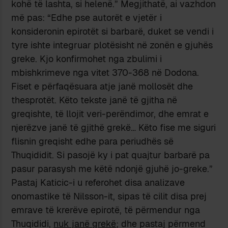
kohë të lashta, si helenë.” Megjithatë, ai vazhdon
më pas: “Edhe pse autorët e vjetër i
konsideronin epirotët si barbarë, duket se vendi i
tyre ishte integruar plotësisht në zonën e gjuhës
greke. Kjo konfirmohet nga zbulimi i
mbishkrimeve nga vitet 370-368 në Dodona.
Fiset e përfaqësuara atje janë mollosët dhe
thesprotët. Këto tekste janë të gjitha në
greqishte, të llojit veri-perëndimor, dhe emrat e
njerëzve janë të gjithë grekë… Këto fise me siguri
flisnin greqisht edhe para periudhës së
Thuqididit. Si pasojë ky i pat quajtur barbarë pa
pasur parasysh me këtë ndonjë gjuhë jo-greke.”
Pastaj Katicic-i u referohet disa analizave
onomastike të Nilsson-it, sipas të cilit disa prej
emrave të krerëve epirotë, të përmendur nga
Thuqididi,
nuk janë grekë
; dhe pastaj përmend