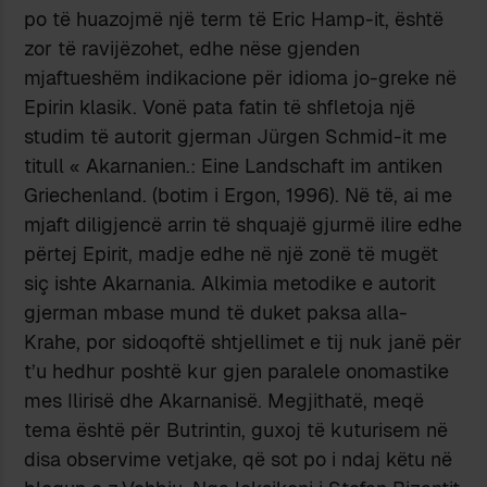
po të huazojmë një term të Eric Hamp-it, është
zor të ravijëzohet, edhe nëse gjenden
mjaftueshëm indikacione për idioma jo-greke në
Epirin klasik. Vonë pata fatin të shfletoja një
studim të autorit gjerman Jürgen Schmid-it me
titull « Akarnanien.: Eine Landschaft im antiken
Griechenland. (botim i Ergon, 1996). Në të, ai me
mjaft diligjencë arrin të shquajë gjurmë ilire edhe
përtej Epirit, madje edhe në një zonë të mugët
siç ishte Akarnania. Alkimia metodike e autorit
gjerman mbase mund të duket paksa alla-
Krahe, por sidoqoftë shtjellimet e tij nuk janë për
t’u hedhur poshtë kur gjen paralele onomastike
mes Ilirisë dhe Akarnanisë. Megjithatë, meqë
tema është për Butrintin, guxoj të kuturisem në
disa observime vetjake, që sot po i ndaj këtu në