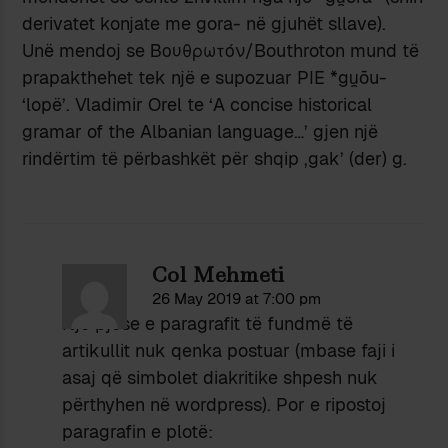
derivatet konjate me gora- në gjuhët sllave).
Unë mendoj se Βουθρωτόν/Bouthroton mund të
prapakthehet tek një e supozuar PIE *gu̯ōu-
‘lopë’. Vladimir Orel te ‘A concise historical
gramar of the Albanian language…’ gjen një
rindërtim të përbashkët për shqip ,gak’ (der) g.
Col Mehmeti
26 May 2019 at 7:00 pm
Nje pjese e paragrafit të fundmë të
artikullit nuk qenka postuar (mbase faji i
asaj që simbolet diakritike shpesh nuk
përthyhen në wordpress). Por e ripostoj
paragrafin e plotë: