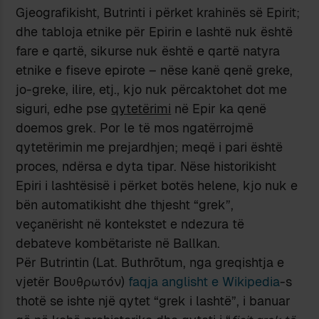
Gjeografikisht, Butrinti i përket krahinës së Epirit;
dhe tabloja etnike për Epirin e lashtë nuk është
fare e qartë, sikurse nuk është e qartë natyra
etnike e fiseve epirote – nëse kanë qenë greke,
jo-greke, ilire, etj., kjo nuk përcaktohet dot me
siguri, edhe pse
qytetërimi
në Epir ka qenë
doemos grek. Por le të mos ngatërrojmë
qytetërimin me prejardhjen; meqë i pari është
proces, ndërsa e dyta tipar. Nëse historikisht
Epiri i lashtësisë i përket botës helene, kjo nuk e
bën automatikisht dhe thjesht “grek”,
veçanërisht në kontekstet e ndezura të
debateve kombëtariste në Ballkan.
Për Butrintin (Lat. Buthrōtum, nga greqishtja e
vjetër Βουθρωτόν)
faqja anglisht e Wikipedia
-s
thotë se ishte një qytet “grek i lashtë”, i banuar