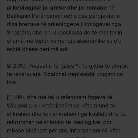
arkeologjisë jo-greke dhe jo-romake
në
Ballkanin Perëndimor; edhe pse përpjekjet e
disa brezave të arkeologëve (ilirologëve) nga
Shqipëria dhe ish-Jugosllavia do të meritonin
shumë më tepër vëmendje akademike se ç’u
është dhënë deri më sot.
© 2019, Peizazhe të fjalës™. Të gjitha të drejtat
të rezervuara. Ndalohet rreptësisht kopjimi pa
leje.
[1]
Këtu dhe më tej u referohem faqeve të
Wikipedia-s i vetëdijshëm se këto mund të
shkruhen dhe të rishkruhen nga kushdo dhe të
rekrutohen në shërbim të ideologjive; por,
mbase pikërisht për atë, informacioni në këto