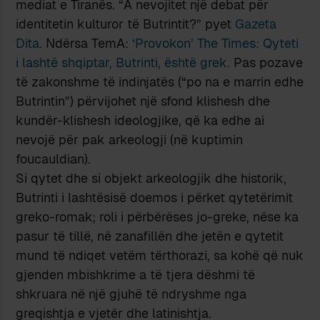
mediat e Tiranës. “A nevojitet një debat për
identitetin kulturor të Butrintit?” pyet
Gazeta
Dita
. Ndërsa TemA:
‘Provokon’ The Times: Qyteti
i lashtë shqiptar, Butrinti, është grek.
Pas pozave
të zakonshme të indinjatës (“po na e marrin edhe
Butrintin”) përvijohet një sfond klishesh dhe
kundër-klishesh ideologjike, që ka edhe ai
nevojë për pak arkeologji (në kuptimin
foucauldian).
Si qytet dhe si objekt arkeologjik dhe historik,
Butrinti i lashtësisë doemos i përket qytetërimit
greko-romak; roli i përbërëses jo-greke, nëse ka
pasur të tillë, në zanafillën dhe jetën e qytetit
mund të ndiqet vetëm tërthorazi, sa kohë që nuk
gjenden mbishkrime a të tjera dëshmi të
shkruara në një gjuhë të ndryshme nga
greqishtja e vjetër dhe latinishtja.