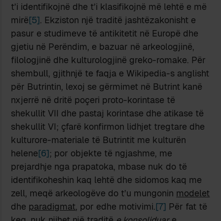
t’i identifikojnë dhe t’i klasifikojnë më lehtë e më
mirë
[5]
. Ekziston një traditë jashtëzakonisht e
pasur e studimeve të antikitetit në Europë dhe
gjetiu në Perëndim, e bazuar në arkeologjinë,
filologjinë dhe kulturologjinë greko-romake. Për
shembull, gjithnjë te faqja e Wikipedia-s anglisht
për Butrintin, lexoj se gërmimet në Butrint kanë
nxjerrë në dritë poçeri proto-korintase të
shekullit VII dhe pastaj korintase dhe atikase të
shekullit VI; çfarë konfirmon lidhjet tregtare dhe
kulturore-materiale të Butrintit me kulturën
helene
[6]
; por objekte të ngjashme, me
prejardhje nga prapatoka, mbase nuk do të
identifikoheshin kaq lehtë dhe sidomos kaq me
zell, meqë arkeologëve do t’u mungonin
modelet
dhe
paradigmat
, por edhe motivimi.
[7]
Për fat të
keq, nuk njihet një traditë
e konsoliduar
e