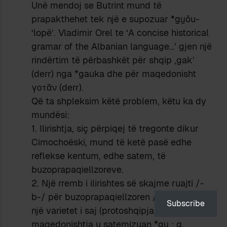
Unë mendoj se Butrint mund të
prapakthehet tek një e supozuar *gu̯ōu-
‘lopë’. Vladimir Orel te ‘A concise historical
gramar of the Albanian language…’ gjen një
rindërtim të përbashkët për shqip ,gak’
(derr) nga *gauka dhe për maqedonisht
γοτᾶν (derr).
Që ta shpleksim këtë problem, këtu ka dy
mundësi:
1. Ilirishtja, siç përpiqej të tregonte dikur
Cimochoëski, mund të ketë pasë edhe
reflekse kentum, edhe satem, të
buzoprapaqiellzoreve.
2. Një rremb i ilirishtes së skajme ruajti /-
b-/ për buzoprapaqiellzoren /*gu̯/, kurse
Subscribe
një varietet i saj (protoshqipja) si dhe
maqedonishtja u satemizuan *gu̯ : g.