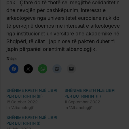
pak… Çfarë do të thotë se, megjithë solidaritetin
dhe nevojën për bashkëpunim, interesat e
arkeologëve nga universitetet europiane nuk do
të përkojnë doemos me interesat e arkeologëve
nga institucionet universitare dhe akademike në
Shqipëri, të cilat i japin ose të paktën duhet t’i
japin përparësi orientimit albanologjik.
Ndaje:
SHËNIME RRETH NJË LIBRI
SHËNIME RRETH NJË LIBRI
PËR BUTRINTIN (III)
PËR BUTRINTIN (II)
18 October 2022
11 September 2022
In "Albanologji"
In "Albanologji"
SHËNIME RRETH NJË LIBRI
PËR BUTRINTIN (I)
14 July 2022