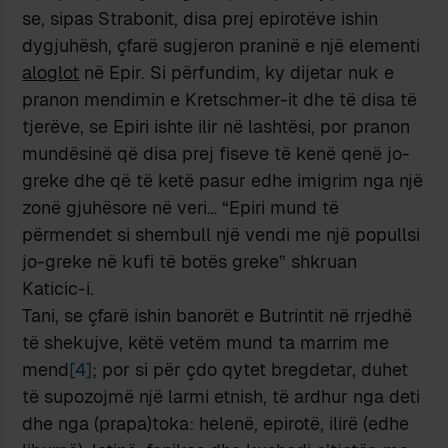
se, sipas Strabonit, disa prej epirotëve ishin
dygjuhësh, çfarë sugjeron praninë e një elementi
aloglot
në Epir. Si përfundim, ky dijetar nuk e
pranon mendimin e Kretschmer-it dhe të disa të
tjerëve, se Epiri ishte ilir në lashtësi, por pranon
mundësinë që disa prej fiseve të kenë qenë jo-
greke dhe që të ketë pasur edhe imigrim nga një
zonë gjuhësore në veri… “Epiri mund të
përmendet si shembull një vendi me një popullsi
jo-greke në kufi të botës greke” shkruan
Katicic-i.
Tani, se çfarë ishin banorët e Butrintit në rrjedhë
të shekujve, këtë vetëm mund ta marrim me
mend
[4]
; por si për çdo qytet bregdetar, duhet
të supozojmë një larmi etnish, të ardhur nga deti
dhe nga (prapa)toka: helenë, epirotë, ilirë (edhe