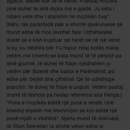
zgjatur, sepse nuk të lë vendi. Prandaj muzika
jonë duhet të jetë diçka më e gjallë. Ju këto i
ndjeni vetë dhe i shprehni në muzikën tuaj”.
(Këtu, një parantezë pak a shumë spekuluese që
mund edhe të mos lexohet fare: Udhëheqësi
duket se e kish kuptuar që herët se në një vend
si ky, ku dëshira për t’u hapur ndaj botës matej
vetëm me tmerrin se bota mund të të përpijë pa
lënë gjurmë, të duhej të flisje rrjedhshëm jo
vetëm për Bizenë dhe ballot e Perëndimit, po
edhe për bejtet dhe çiftelinë. Që të udhëhiqje
popullin, të duhej të flisje si popull. Vetëm pastaj
mund të lëshoje pa hesap referenca alla frënga.)
“Puna e muzikës është një punë e rëndë. Unë
bisedoj shpesh me Nexhmijen se kjo është një
punë mjaft e vështirë”. Njeriu mund të shkruajë.
(A fillon Sekretari ta shohë veten edhe si