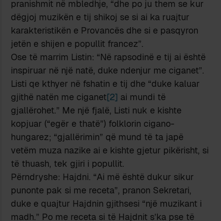
pranishmit në mbledhje, “dhe po ju them se kur
dëgjoj muzikën e tij shikoj se si ai ka ruajtur
karakteristikën e Provancës dhe si e pasqyron
jetën e shijen e popullit francez”.
Ose të marrim Listin: “Në rapsodinë e tij ai është
inspiruar në një natë, duke ndenjur me ciganet”.
Listi qe kthyer në fshatin e tij dhe “duke kaluar
gjithë natën me ciganet
[2]
ai mundi të
gjallërohet.” Me një fjalë, Listi nuk e kishte
kopjuar (“egër e thatë”) folklorin cigano-
hungarez; “gjallërimin” që mund të ta japë
vetëm muza nazike ai e kishte gjetur pikërisht, si
të thuash, tek gjiri i popullit.
Përndryshe: Hajdni. “Ai më është dukur sikur
punonte pak si me receta”, pranon Sekretari,
duke e quajtur Hajdnin gjithsesi “një muzikant i
madh.” Po me receta si të Hajdnit s’ka pse të