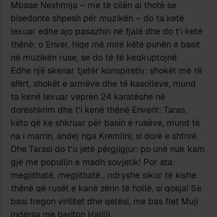
Mbase Nexhmija – me të cilën ai thotë se
bisedonte shpesh për muzikën – do ta ketë
lexuar edhe ajo pasazhin në fjalë dhe do t’i ketë
thënë: o Enver, hiqe më mirë këtë punën e basit
në muzikën ruse, se do të të keqkuptojnë.
Edhe një skenar tjetër konspirativ: shokët më të
afërt, shokët e armëve dhe të kasolleve, mund
ta kenë lexuar veprën 24 karatëshe në
dorëshkrim dhe t’i kenë thënë Enverit: Taras,
këto që ke shkruar për basin e rusëve, mund të
na i marrin, andej nga Kremlini, si dorë e shtrirë.
Dhe Tarasi do t’u jetë përgjigjur: po unë nuk kam
gjë me popullin e madh sovjetik! Por ata:
megjithatë, megjithatë… ndryshe sikur të kishe
thënë që rusët e kanë zërin të hollë, si qosja! Se
basi tregon virilitet dhe qetësi, me bas flet Muji
(ndërsa me bariton Halili).