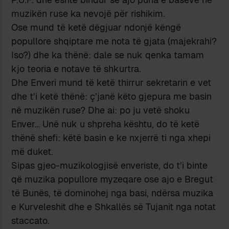
muzikën ruse ka nevojë për rishikim.
Ose mund të ketë dëgjuar ndonjë këngë
popullore shqiptare me nota të gjata (majekrahi?
Iso?) dhe ka thënë: dale se nuk qenka tamam
kjo teoria e notave të shkurtra.
Dhe Enveri mund të ketë thirrur sekretarin e vet
dhe t’i ketë thënë: ç’janë këto gjepura me basin
në muzikën ruse? Dhe ai: po ju vetë shoku
Enver… Unë nuk u shpreha kështu, do të ketë
thënë shefi: këtë basin e ke nxjerrë ti nga xhepi
më duket.
Sipas gjeo-muzikologjisë enveriste, do t’i binte
që muzika popullore myzeqare ose ajo e Bregut
të Bunës, të dominohej nga basi, ndërsa muzika
e Kurveleshit dhe e Shkallës së Tujanit nga notat
staccato.