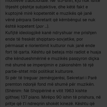
motiveve tradicionale. Në ‘63-shin, kjo nuk ishte
thjesht çështje subjektive, dhe këtë fakt e
kuptojnë mirë kopetentët e muzikës që janë
vënë përpara Sekretarit që këmbëngul se nuk
është kopetent (
por
…).
Kufijtë ideologjikë kanë ndryshuar me prishjen
ende të freskët shqiptaro-sovjetike, por
përmasat e riorientimit kulturor nuk janë ende
fort të qarta. Kështu që beteja mbi radiot e huaja
dhe këndueshmërinë e muzikës pasqyron diçka
më shumë se impenjimin e zakonshëm të një
partie-shtet mbi politikat kulturore.
Si për të treguar zemërgjerësi, Sekretari i Parë
premton ndonjë fond më shumë për muzikën.
(Shënim: Në Shqipërinë e vitit 1963 kishte
gjithsej 137 piano. Mirëpo 90 ishin të prishura, në
pritje që t’i ndreqnin shokët kinezë. Kështu që