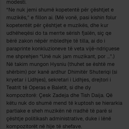
modesti.
“Ne nuk jemi shumë kopetentë për çështjet e
muzikës,” e fillon ai. (Më vonë, pasi kishin folur
kopetentët për çështjet e muzikës, dhe kur
udhëheqësi do ta merrte sërish fjalën, siç qe
bërë zakon nëpër mbledhje të tilla, ai do i
paraprinte konkluzioneve të veta vijë-ndriçuese
me shprehjen “Unë nuk jam muzikant, por …”.)
Në takim mungon Hysniu (thuhet se është me
shërbim) por kanë ardhur Dhimitër Shuteriqi (si
kryetar i Lidhjes), sekretari i Lidhjes, drejtori i
Teatrit të Operas e Baletit, si dhe dy
kompozitorë: Çesk Zadeja dhe Tish Daija. Që
këtu nuk do shumë mend të kuptosh se hierarkia
partiake e sheh muzikën në rradhë të parë si
çështje politikash administrative, duke i lënë
kompozitorët në hije të shefave.