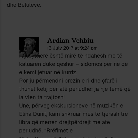
dhe Beluleve.
Ardian Vehbiu
13 July 2017 at 9:24 pm
Nganjëherë është mirë të ndahesh me të
kaluarën duke qeshur – sidomos për ne që
e kemi jetuar në kurriz.
Por ju përmendni brezin e ri dhe çfarë i
thuhet këtij për atë periudhë: ja një temë që
ia vlen ta trajtosh!
Unë, përveç ekskursioneve në muzikën e
Elina Dunit, kam shkruar mes të tjerash tre
libra që merren drejtpërdrejt me atë
periudhë: “Rrëfimet e