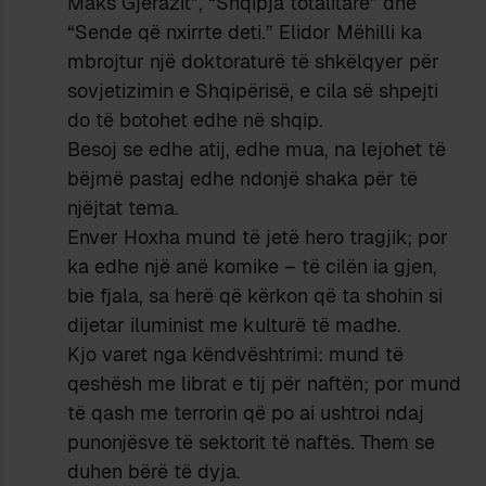
Maks Gjerazit”, “Shqipja totalitare” dhe
“Sende që nxirrte deti.” Elidor Mëhilli ka
mbrojtur një doktoraturë të shkëlqyer për
sovjetizimin e Shqipërisë, e cila së shpejti
do të botohet edhe në shqip.
Besoj se edhe atij, edhe mua, na lejohet të
bëjmë pastaj edhe ndonjë shaka për të
njëjtat tema.
Enver Hoxha mund të jetë hero tragjik; por
ka edhe një anë komike – të cilën ia gjen,
bie fjala, sa herë që kërkon që ta shohin si
dijetar iluminist me kulturë të madhe.
Kjo varet nga këndvështrimi: mund të
qeshësh me librat e tij për naftën; por mund
të qash me terrorin që po ai ushtroi ndaj
punonjësve të sektorit të naftës. Them se
duhen bërë të dyja.