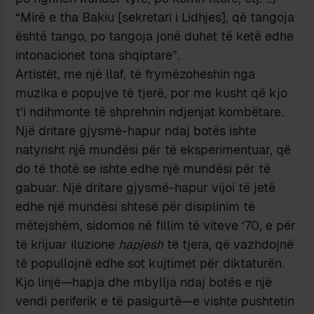
“Mirë e tha Bakiu [sekretari i Lidhjes], që tangoja
është tango, po tangoja jonë duhet të ketë edhe
intonacionet tona shqiptare”.
Artistët, me një llaf, të frymëzoheshin nga
muzika e popujve të tjerë, por me kusht që kjo
t’i ndihmonte të shprehnin ndjenjat kombëtare.
Një dritare gjysmë-hapur ndaj botës ishte
natyrisht një mundësi për të eksperimentuar, që
do të thotë se ishte edhe një mundësi për të
gabuar. Një dritare gjysmë-hapur vijoi të jetë
edhe një mundësi shtesë për disiplinim të
mëtejshëm, sidomos në fillim të viteve ‘70, e për
të krijuar iluzione
hapjesh
të tjera, që vazhdojnë
të popullojnë edhe sot kujtimet për diktaturën.
Kjo linjë—hapja dhe mbyllja ndaj botës e një
vendi periferik e të pasigurtë—e vishte pushtetin