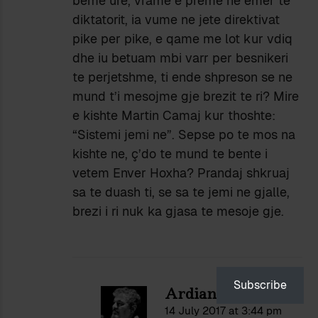
beme ure, vrame e preme ne emer te
diktatorit, ia vume ne jete direktivat
pike per pike, e qame me lot kur vdiq
dhe iu betuam mbi varr per besnikeri
te perjetshme, ti ende shpreson se ne
mund t’i mesojme gje brezit te ri? Mire
e kishte Martin Camaj kur thoshte:
“Sistemi jemi ne”. Sepse po te mos na
kishte ne, ç’do te mund te bente i
vetem Enver Hoxha? Prandaj shkruaj
sa te duash ti, se sa te jemi ne gjalle,
brezi i ri nuk ka gjasa te mesoje gje.
Subscribe
Ardian Vehbiu
14 July 2017 at 3:44 pm