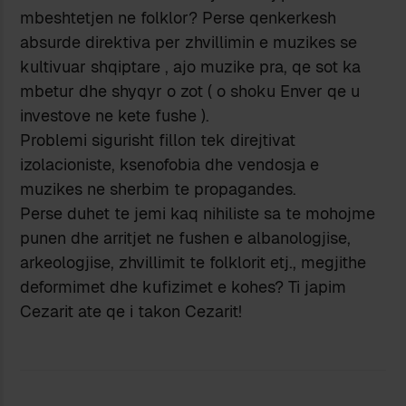
mbeshtetjen ne folklor? Perse qenkerkesh
absurde direktiva per zhvillimin e muzikes se
kultivuar shqiptare , ajo muzike pra, qe sot ka
mbetur dhe shyqyr o zot ( o shoku Enver qe u
investove ne kete fushe ).
Problemi sigurisht fillon tek direjtivat
izolacioniste, ksenofobia dhe vendosja e
muzikes ne sherbim te propagandes.
Perse duhet te jemi kaq nihiliste sa te mohojme
punen dhe arritjet ne fushen e albanologjise,
arkeologjise, zhvillimit te folklorit etj., megjithe
deformimet dhe kufizimet e kohes? Ti japim
Cezarit ate qe i takon Cezarit!