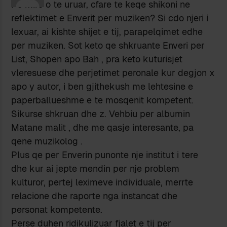
Po mire o te uruar, cfare te keqe shikoni ne
reflektimet e Enverit per muziken? Si cdo njeri i
lexuar, ai kishte shijet e tij, parapelqimet edhe
per muziken. Sot keto qe shkruante Enveri per
List, Shopen apo Bah , pra keto kuturisjet
vleresuese dhe perjetimet peronale kur degjon x
apo y autor, i ben gjithekush me lehtesine e
paperballueshme e te mosqenit kompetent.
Sikurse shkruan dhe z. Vehbiu per albumin
Matane malit , dhe me qasje interesante, pa
qene muzikolog .
Plus qe per Enverin punonte nje institut i tere
dhe kur ai jepte mendin per nje problem
kulturor, pertej leximeve individuale, merrte
relacione dhe raporte nga instancat dhe
personat kompetente.
Perse duhen ridikulizuar fjalet e tij per