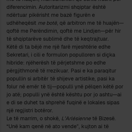
diferencimin. Autoritarizmi shqiptar është
ndërtuar pikërisht me bazë figurën e
udhëheqësit
me botë
, që arbitron me të huajën—
qoftë me Perëndimin, qoftë me Lindjen—për hir
të shqiptarëve sublimë dhe të keqtrajtuar.
Këtë di ta bëjë me një farë mjeshtërie edhe
Sekretari, i cili e formulon populloren si diçka
hibride: njëherësh të përjetshme po edhe
përgjithmonë të rrezikuar. Pasi e ka paraqitur
popullin si arbitër të shijeve artistike, pasi ka
folur në emër të tij—populli ynë pëlqen këtë por
jo atë; populli ynë është kështu por jo ashtu—ai
e di se duhet ta shprehë fuqinë e lokales sipas
një regjistri botëror.
Le të marrim, o shokë,
L’Arlésienne
të Bizesë.
“Unë kam qenë në ato vende”, kujton ai të