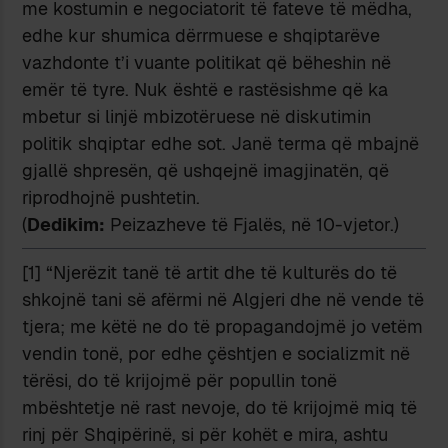
me kostumin e negociatorit të fateve të mëdha,
edhe kur shumica dërrmuese e shqiptarëve
vazhdonte t’i vuante politikat që bëheshin në
emër të tyre. Nuk është e rastësishme që ka
mbetur si linjë mbizotëruese në diskutimin
politik shqiptar edhe sot. Janë terma që mbajnë
gjallë shpresën, që ushqejnë imagjinatën, që
riprodhojnë pushtetin.
(
Dedikim:
Peizazheve të Fjalës, në 10-vjetor.)
[1] “Njerëzit tanë të artit dhe të kulturës do të
shkojnë tani së afërmi në Algjeri dhe në vende të
tjera; me këtë ne do të propagandojmë jo vetëm
vendin tonë, por edhe çështjen e socializmit në
tërësi, do të krijojmë për popullin tonë
mbështetje në rast nevoje, do të krijojmë miq të
rinj për Shqipërinë, si për kohët e mira, ashtu