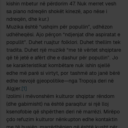
kishin mbetur në përdorim 47. Nuk merret vesh
sa piano ndreqën shokët kinezë, apo nëse i
ndreqën, dhe kur.)
Muzika është “ushqim për popullin”, udhëzon
udhëheqësi. Ajo përçon “ndjenjat dhe aspiratat e
popullit”. Duhet ruajtur folklori. Duhet thellim tek
tradita. Duhet një muzikë “me të vërtet shqiptare
që të jetë e afërt dhe e dashur për popullin”. Jo
se karakteristikat kombëtare nuk ishin sjellë
edhe më parë si virtyt, por tashmë ato janë bërë
edhe nevojë gjeopolitike—nga Tropoja deri në
Algjer.
[1]
Izolimi i mëvonshëm kulturor shqiptar rëndom
(dhe gabimisht) na është paraqitur si një lloj
ksenofobie që shpërthen deri në marrëzi. Mirëpo
çdo refuzim kulturor nënkupton edhe kontaktin
me të huajën, marrëdhënien që është kusht për