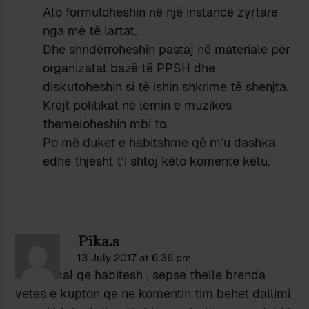
Ato formuloheshin në një instancë zyrtare
nga më të lartat.
Dhe shndërroheshin pastaj në materiale për
organizatat bazë të PPSH dhe
diskutoheshin si të ishin shkrime të shenjta.
Krejt politikat në lëmin e muzikës
themeloheshin mbi to.
Po më duket e habitshme që m’u dashka
edhe thjesht t’i shtoj këto komente këtu.
Pika.s
13 July 2017 at 6:36 pm
Po normal qe habitesh , sepse thelle brenda
vetes e kupton qe ne komentin tim behet dallimi