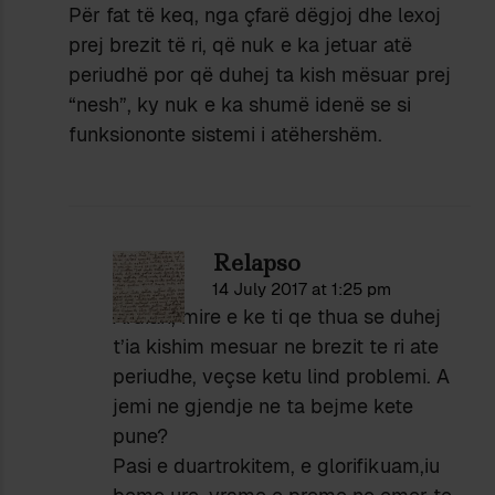
Për fat të keq, nga çfarë dëgjoj dhe lexoj
prej brezit të ri, që nuk e ka jetuar atë
periudhë por që duhej ta kish mësuar prej
“nesh”, ky nuk e ka shumë idenë se si
funksiononte sistemi i atëhershëm.
Relapso
14 July 2017 at 1:25 pm
Ardian, mire e ke ti qe thua se duhej
t’ia kishim mesuar ne brezit te ri ate
periudhe, veçse ketu lind problemi. A
jemi ne gjendje ne ta bejme kete
pune?
Pasi e duartrokitem, e glorifikuam,iu