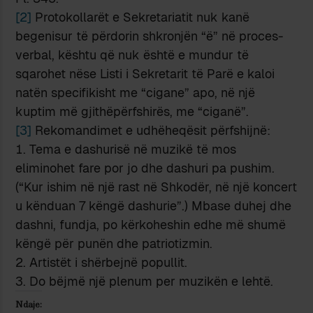
[2]
Protokollarët e Sekretariatit nuk kanë
begenisur të përdorin shkronjën “ë” në proces-
verbal, kështu që nuk është e mundur të
sqarohet nëse Listi i Sekretarit të Parë e kaloi
natën specifikisht me “cigane” apo, në një
kuptim më gjithëpërfshirës, me “ciganë”.
[3]
Rekomandimet e udhëheqësit përfshijnë:
Tema e dashurisë në muzikë të mos
eliminohet fare por jo dhe dashuri pa pushim.
(“Kur ishim në një rast në Shkodër, në një koncert
u kënduan 7 këngë dashurie”.) Mbase duhej dhe
dashni, fundja, po kërkoheshin edhe më shumë
këngë për punën dhe patriotizmin.
Artistët i shërbejnë popullit.
Do bëjmë një plenum per muzikën e lehtë.
Ndaje: