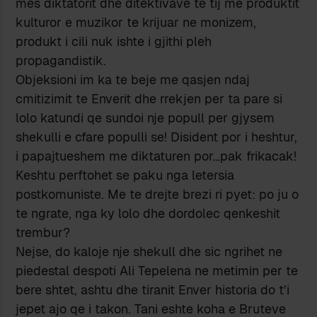
mes diktatorit dhe ditektivave te tij me produktit
kulturor e muzikor te krijuar ne monizem,
produkt i cili nuk ishte i gjithi pleh
propagandistik.
Objeksioni im ka te beje me qasjen ndaj
cmitizimit te Enverit dhe rrekjen per ta pare si
lolo katundi qe sundoi nje popull per gjysem
shekulli e cfare populli se! Disident por i heshtur,
i papajtueshem me diktaturen por…pak frikacak!
Keshtu perftohet se paku nga letersia
postkomuniste. Me te drejte brezi ri pyet: po ju o
te ngrate, nga ky lolo dhe dordolec qenkeshit
trembur?
Nejse, do kaloje nje shekull dhe sic ngrihet ne
piedestal despoti Ali Tepelena ne metimin per te
bere shtet, ashtu dhe tiranit Enver historia do t’i
jepet ajo qe i takon. Tani eshte koha e Bruteve