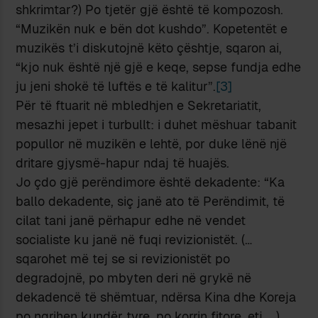
shkrimtar?) Po tjetër gjë është të kompozosh.
“Muzikën nuk e bën dot kushdo”. Kopetentët e
muzikës t’i diskutojnë këto çështje, sqaron ai,
“kjo nuk është një gjë e keqe, sepse fundja edhe
ju jeni shokë të luftës e të kalitur”.
[3]
Për të ftuarit në mbledhjen e Sekretariatit,
mesazhi jepet i turbullt: i duhet mëshuar tabanit
popullor në muzikën e lehtë, por duke lënë një
dritare gjysmë-hapur ndaj të huajës.
Jo çdo gjë perëndimore është dekadente: “Ka
ballo dekadente, siç janë ato të Perëndimit, të
cilat tani janë përhapur edhe në vendet
socialiste ku janë në fuqi revizionistët. (…
sqarohet më tej se si revizionistët po
degradojnë, po mbyten deri në grykë në
dekadencë të shëmtuar, ndërsa Kina dhe Koreja
po ngrihen kundër tyre, po korrin fitore, etj. …)