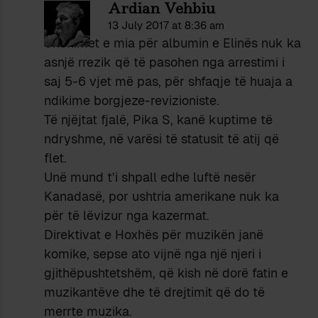
Ardian Vehbiu
13 July 2017 at 8:36 am
Shënimet e mia për albumin e Elinës nuk ka
asnjë rrezik që të pasohen nga arrestimi i
saj 5-6 vjet më pas, për shfaqje të huaja a
ndikime borgjeze-revizioniste.
Të njëjtat fjalë, Pika S, kanë kuptime të
ndryshme, në varësi të statusit të atij që
flet.
Unë mund t’i shpall edhe luftë nesër
Kanadasë, por ushtria amerikane nuk ka
për të lëvizur nga kazermat.
Direktivat e Hoxhës për muzikën janë
komike, sepse ato vijnë nga një njeri i
gjithëpushtetshëm, që kish në dorë fatin e
muzikantëve dhe të drejtimit që do të
merrte muzika.