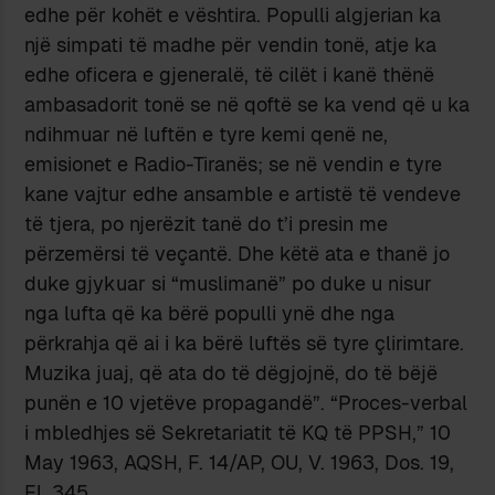
edhe për kohët e vështira. Populli algjerian ka
një simpati të madhe për vendin tonë, atje ka
edhe oficera e gjeneralë, të cilët i kanë thënë
ambasadorit tonë se në qoftë se ka vend që u ka
ndihmuar në luftën e tyre kemi qenë ne,
emisionet e Radio-Tiranës; se në vendin e tyre
kane vajtur edhe ansamble e artistë të vendeve
të tjera, po njerëzit tanë do t’i presin me
përzemërsi të veçantë. Dhe këtë ata e thanë jo
duke gjykuar si “muslimanë” po duke u nisur
nga lufta që ka bërë populli ynë dhe nga
përkrahja që ai i ka bërë luftës së tyre çlirimtare.
Muzika juaj, që ata do të dëgjojnë, do të bëjë
punën e 10 vjetëve propagandë”. “Proces-verbal
i mbledhjes së Sekretariatit të KQ të PPSH,” 10
May 1963, AQSH, F. 14/AP, OU, V. 1963, Dos. 19,
Fl. 345.