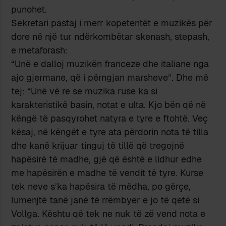
punohet.
Sekretari pastaj i merr kopetentët e muzikës për
dore në një tur ndërkombëtar skenash, stepash,
e metaforash:
“Unë e dalloj muzikën franceze dhe italiane nga
ajo gjermane, që i përngjan marsheve”. Dhe më
tej: “Unë vë re se muzika ruse ka si
karakteristikë basin, notat e ulta. Kjo bën që në
këngë të pasqyrohet natyra e tyre e ftohtë. Veç
kësaj, në këngët e tyre ata përdorin nota të tilla
dhe kanë krijuar tinguj të tillë që tregojnë
hapësirë të madhe, gjë që është e lidhur edhe
me hapësirën e madhe të vendit të tyre. Kurse
tek neve s’ka hapësira të mëdha, po gërçe,
lumenjtë tanë janë të rrëmbyer e jo të qetë si
Vollga. Kështu që tek ne nuk të zë vend nota e