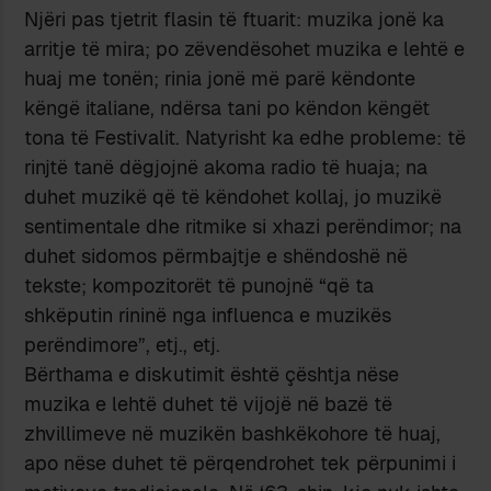
Njëri pas tjetrit flasin të ftuarit: muzika jonë ka
arritje të mira; po zëvendësohet muzika e lehtë e
huaj me tonën; rinia jonë më parë këndonte
këngë italiane, ndërsa tani po këndon këngët
tona të Festivalit. Natyrisht ka edhe probleme: të
rinjtë tanë dëgjojnë akoma radio të huaja; na
duhet muzikë që të këndohet kollaj, jo muzikë
sentimentale dhe ritmike si xhazi perëndimor; na
duhet sidomos përmbajtje e shëndoshë në
tekste; kompozitorët të punojnë “që ta
shkëputin rininë nga influenca e muzikës
perëndimore”, etj., etj.
Bërthama e diskutimit është çështja nëse
muzika e lehtë duhet të vijojë në bazë të
zhvillimeve në muzikën bashkëkohore të huaj,
apo nëse duhet të përqendrohet tek përpunimi i