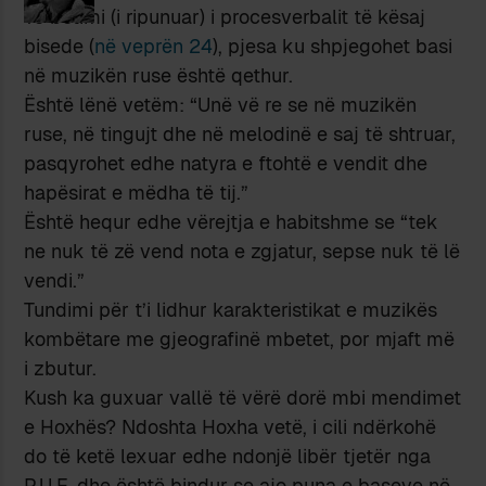
Te botimi (i ripunuar) i procesverbalit të kësaj
bisede (
në veprën 24
), pjesa ku shpjegohet basi
në muzikën ruse është qethur.
Është lënë vetëm: “Unë vë re se në muzikën
ruse, në tingujt dhe në melodinë e saj të shtruar,
pasqyrohet edhe natyra e ftohtë e vendit dhe
hapësirat e mëdha të tij.”
Është hequr edhe vërejtja e habitshme se “tek
ne nuk të zë vend nota e zgjatur, sepse nuk të lë
vendi.”
Tundimi për t’i lidhur karakteristikat e muzikës
kombëtare me gjeografinë mbetet, por mjaft më
i zbutur.
Kush ka guxuar vallë të vërë dorë mbi mendimet
e Hoxhës? Ndoshta Hoxha vetë, i cili ndërkohë
do të ketë lexuar edhe ndonjë libër tjetër nga
P.U.F. dhe është bindur se ajo puna e baseve në