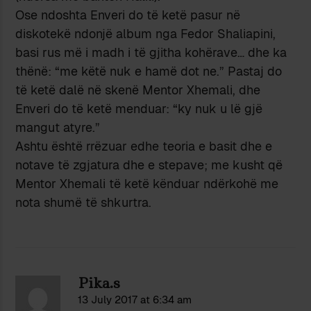
Ose ndoshta Enveri do të ketë pasur në
diskotekë ndonjë album nga Fedor Shaliapini,
basi rus më i madh i të gjitha kohërave… dhe ka
thënë: “me këtë nuk e hamë dot ne.” Pastaj do
të ketë dalë në skenë Mentor Xhemali, dhe
Enveri do të ketë menduar: “ky nuk u lë gjë
mangut atyre.”
Ashtu është rrëzuar edhe teoria e basit dhe e
notave të zgjatura dhe e stepave; me kusht që
Mentor Xhemali të ketë kënduar ndërkohë me
nota shumë të shkurtra.
Pika.s
13 July 2017 at 6:34 am