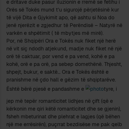
e dritave duke pasur iluzionin e rremë se fetihu i
Orës së Tokës mund t’u sigurojë përjetësinë kur
të vijë Dita e Gjykimit apo, që ashtu si Noa do
jenë njerëzit e zgjedhur të Perëndisë – Natyrë në
varkën e shpëtimit ( të mbytjes më mirë).
Por, në Shqipëri Ora e Tokës nuk fiket një herë
në vit siç ndodh atjekund, madje nuk fiket në një
orë të caktuar, por vend e pa vend, kohë e pa
kohë, orë e pa orë, pa sebep domethënë. Thjesht,
shpejt, bukur, e saktë… Ora e Tokës është e
pranishme në çdo hall e gëzim të shqiptarëve.
Është bërë pjesë e pandashme e
tyre, i
jep më tepër romanticitet lidhjes në çift (që e
kërkonin me qiri këtë romanticitet dhe se gjenin),
fsheh mbeturinat dhe plehrat e lagjes (që bëhen
një me errësirën), puçrrat bezdisëse me pak qelb