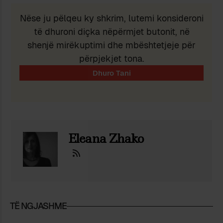
Nëse ju pëlqeu ky shkrim, lutemi konsideroni
të dhuroni diçka nëpërmjet butonit, në
shenjë mirëkuptimi dhe mbështetjeje për
përpjekjet tona.
Eleana Zhako
TË NGJASHME