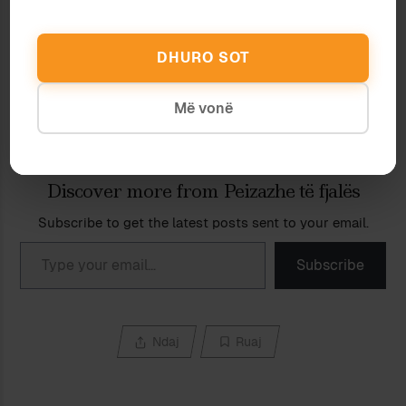
JETËN PAS VDEKJES
21 June 2017
13 November 2019
In "Histori"
In "Letërsi"
DHURO SOT
GROPA E ZVËRNECIT
11 June 2026
In "Ekonomi"
Më vonë
Discover more from Peizazhe të fjalës
Subscribe to get the latest posts sent to your email.
Type your email…
Subscribe
Ndaj
Ruaj