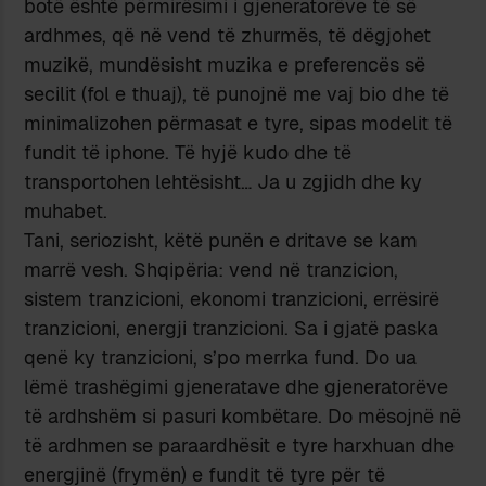
botë është përmirësimi i gjeneratorëve të së
ardhmes, që në vend të zhurmës, të dëgjohet
muzikë, mundësisht muzika e preferencës së
secilit (fol e thuaj), të punojnë me vaj bio dhe të
minimalizohen përmasat e tyre, sipas modelit të
fundit të iphone. Të hyjë kudo dhe të
transportohen lehtësisht… Ja u zgjidh dhe ky
muhabet.
Tani, seriozisht, këtë punën e dritave se kam
marrë vesh. Shqipëria: vend në tranzicion,
sistem tranzicioni, ekonomi tranzicioni, errësirë
tranzicioni, energji tranzicioni. Sa i gjatë paska
qenë ky tranzicioni, s’po merrka fund. Do ua
lëmë trashëgimi gjeneratave dhe gjeneratorëve
të ardhshëm si pasuri kombëtare. Do mësojnë në
të ardhmen se paraardhësit e tyre harxhuan dhe
energjinë (frymën) e fundit të tyre për të