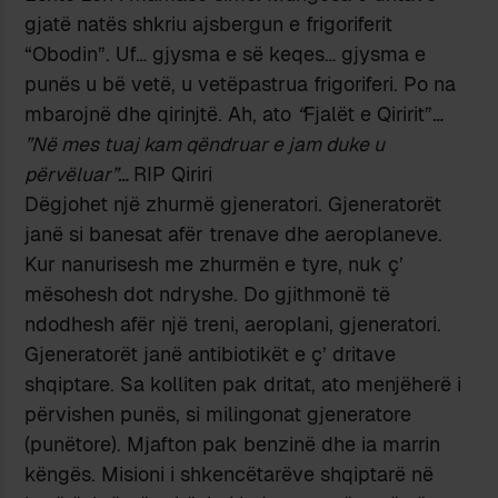
gjatë natës shkriu ajsbergun e frigoriferit
“Obodin”. Uf… gjysma e së keqes… gjysma e
punës u bë vetë, u vetëpastrua frigoriferi. Po na
mbarojnë dhe qirinjtë. Ah, ato
“
Fjalët e Qiririt”
…
”Në mes tuaj kam qëndruar e jam duke u
përvëluar”…
RIP Qiriri
Dëgjohet një zhurmë gjeneratori. Gjeneratorët
janë si banesat afër trenave dhe aeroplaneve.
Kur nanurisesh me zhurmën e tyre, nuk ç’
mësohesh dot ndryshe. Do gjithmonë të
ndodhesh afër një treni, aeroplani, gjeneratori.
Gjeneratorët janë antibiotikët e ç’ dritave
shqiptare. Sa kolliten pak dritat, ato menjëherë i
përvishen punës, si milingonat gjeneratore
(punëtore). Mjafton pak benzinë dhe ia marrin
këngës. Misioni i shkencëtarëve shqiptarë në