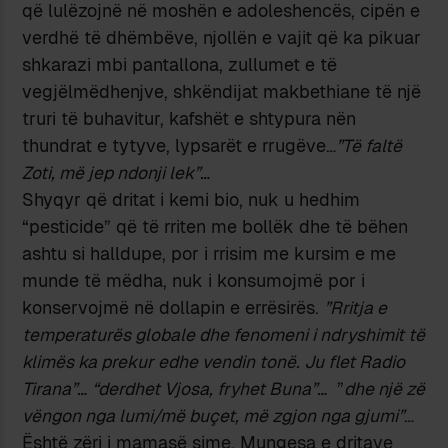
që lulëzojnë në moshën e adoleshencës, cipën e
verdhë të dhëmbëve, njollën e vajit që ka pikuar
shkarazi mbi pantallona, zullumet e të
vegjëlmëdhenjve, shkëndijat makbethiane të një
truri të buhavitur, kafshët e shtypura nën
thundrat e tytyve, lypsarët e rrugëve…
”Të faltë
Zoti, më jep ndonji lek”…
Shyqyr që dritat i kemi bio, nuk u hedhim
“pesticide” që të rriten me bollëk dhe të bëhen
ashtu si halldupe, por i rrisim me kursim e me
munde të mëdha, nuk i konsumojmë por i
konservojmë në dollapin e errësirës.
”Rritja e
temperaturës globale dhe fenomeni i ndryshimit të
klimës ka prekur edhe vendin tonë. Ju flet Radio
Tirana”…
“derdhet Vjosa, fryhet Buna”…
”
dhe një zë
vëngon nga lumi/më buçet, më zgjon nga gjumi”
…
Është zëri i mamasë sime. Mungesa e dritave