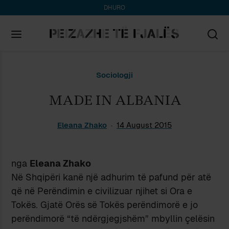
DHURO
Search
Sociologji
for:
MADE IN ALBANIA
Eleana Zhako
14 August 2015
nga
Eleana Zhako
Në Shqipëri kanë një adhurim të pafund për atë
që në Perëndimin e civilizuar njihet si Ora e
Tokës. Gjatë Orës së Tokës perëndimorë e jo
perëndimorë “të ndërgjegjshëm” mbyllin çelësin