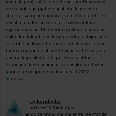
kërkosh publikut të përdëllehet për Pavarësinë,
në një kohë që gjatë këtij shekulli që shteti
shqiptar ka qenë i pavarur, vetë shqiptarët – si
nënshtetas dhe si shtetas – kryesisht kanë
ngrënë dynjanë. Përkundrazi, elitave pavarësia
nuk u ka dalë dhe aq keq: prandaj festojeni ju si
elita dhe na lini ne të tjerëve rehat, duket sikur
thotë ai qyqari që shkon të pshurrë te struktura
dhe që kapacitetin e tij për të respektuar
historinë e ka konsumuar së bashku me tortën
kuqezi që hëngri në nëntor të vitit 2012.
Loading...
trekendeshi
14 March 2015 at 1:12 pm
“Kështu, ne do të pranojmë më lehtë një statujë