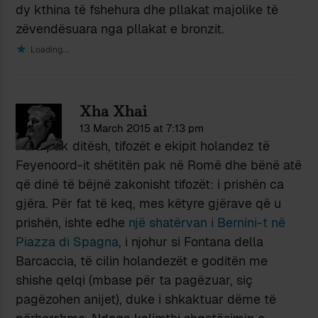
dy kthina të fshehura dhe pllakat majolike të
zëvendësuara nga pllakat e bronzit.
Loading...
Xha Xhai
13 March 2015 at 7:13 pm
Para pak ditësh, tifozët e ekipit holandez të
Feyenoord-it shëtitën pak në Romë dhe bënë atë
që dinë të bëjnë zakonisht tifozët: i prishën ca
gjëra. Për fat të keq, mes këtyre gjërave që u
prishën, ishte edhe
një shatërvan i Bernini-t në
Piazza di Spagna
, i njohur si Fontana della
Barcaccia, të cilin holandezët e goditën me
shishe qelqi (mbase për ta pagëzuar, siç
pagëzohen anijet), duke i shkaktuar dëme të