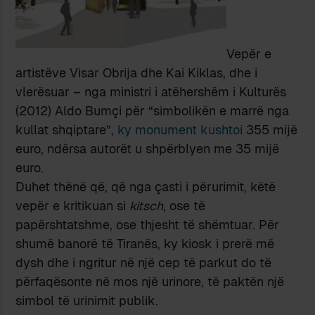
Vepër e
artistëve Visar Obrija dhe Kai Kiklas, dhe i
vlerësuar – nga ministri i atëhershëm i Kulturës
(2012) Aldo Bumçi për “simbolikën e marrë nga
kullat shqiptare”,
ky monument kushtoi
355 mijë
euro, ndërsa autorët u shpërblyen me 35 mijë
euro.
Duhet thënë që, që nga çasti i përurimit, këtë
vepër e kritikuan si
kitsch
, ose të
papërshtatshme, ose thjesht të shëmtuar. Për
shumë banorë të Tiranës, ky kiosk i prerë më
dysh dhe i ngritur në një cep të parkut do të
përfaqësonte në mos një urinore, të paktën një
simbol të urinimit publik.