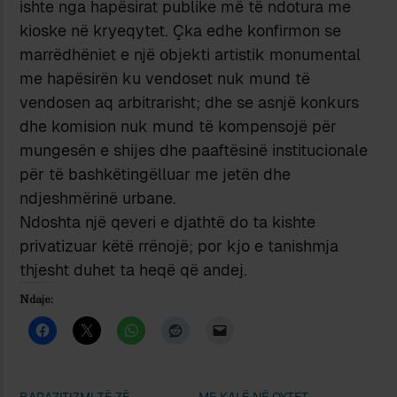
ishte nga hapësirat publike më të ndotura me
kioske në kryeqytet. Çka edhe konfirmon se
marrëdhëniet e një objekti artistik monumental
me hapësirën ku vendoset nuk mund të
vendosen aq arbitrarisht; dhe se asnjë konkurs
dhe komision nuk mund të kompensojë për
mungesën e shijes dhe paaftësinë institucionale
për të bashkëtingëlluar me jetën dhe
ndjeshmërinë urbane.
Ndoshta një qeveri e djathtë do ta kishte
privatizuar këtë rrënojë; por kjo e tanishmja
thjesht duhet ta heqë që andej.
Ndaje:
BARAZITIZMI TË ZË
ME KALË NË QYTET