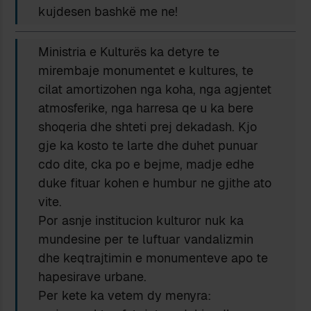
kujdesen bashkë me ne!
Ministria e Kulturës ka detyre te
mirembaje monumentet e kultures, te
cilat amortizohen nga koha, nga agjentet
atmosferike, nga harresa qe u ka bere
shoqeria dhe shteti prej dekadash. Kjo
gje ka kosto te larte dhe duhet punuar
cdo dite, cka po e bejme, madje edhe
duke fituar kohen e humbur ne gjithe ato
vite.
Por asnje institucion kulturor nuk ka
mundesine per te luftuar vandalizmin
dhe keqtrajtimin e monumenteve apo te
hapesirave urbane.
Per kete ka vetem dy menyra: