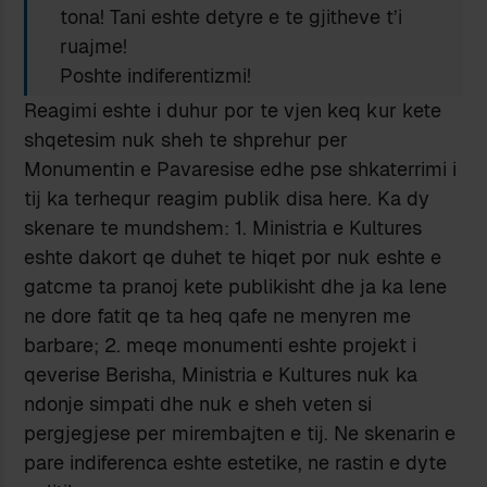
tona! Tani eshte detyre e te gjitheve t’i
ruajme!
Poshte indiferentizmi!
Reagimi eshte i duhur por te vjen keq kur kete
shqetesim nuk sheh te shprehur per
Monumentin e Pavaresise edhe pse shkaterrimi i
tij ka terhequr reagim publik disa here. Ka dy
skenare te mundshem: 1. Ministria e Kultures
eshte dakort qe duhet te hiqet por nuk eshte e
gatcme ta pranoj kete publikisht dhe ja ka lene
ne dore fatit qe ta heq qafe ne menyren me
barbare; 2. meqe monumenti eshte projekt i
qeverise Berisha, Ministria e Kultures nuk ka
ndonje simpati dhe nuk e sheh veten si
pergjegjese per mirembajten e tij. Ne skenarin e
pare indiferenca eshte estetike, ne rastin e dyte