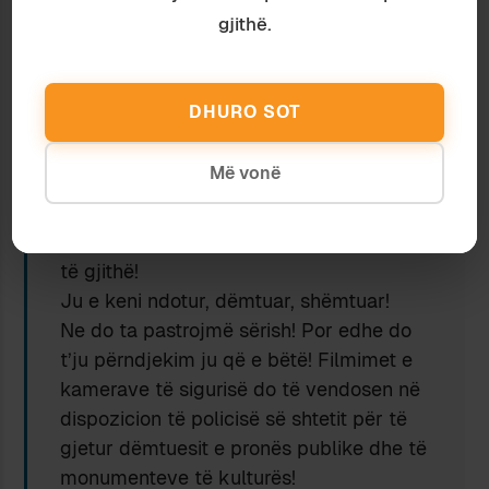
Verën e kaluar çliruam, pastruam,
gjithë.
restauruam, rikthyem shkëlqimin e
sheshit Nënë Tereza dhe të skenës së
kolonave. E bëmë me paratë e
DHURO SOT
taksapaguesve, tuajat, tonat!
Hapësira e kolonave është përdorur si
Më vonë
skenë kulturore për aktivitete e
ekspozita, për të shëtitur e për të luajtur!
Por duhet ta mbajmë e ta mirëmbajmë
të gjithë!
Ju e keni ndotur, dëmtuar, shëmtuar!
Ne do ta pastrojmë sërish! Por edhe do
t’ju përndjekim ju që e bëtë! Filmimet e
kamerave të sigurisë do të vendosen në
dispozicion të policisë së shtetit për të
gjetur dëmtuesit e pronës publike dhe të
monumenteve të kulturës!