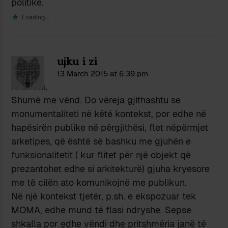
politike.
Loading...
ujku i zi
13 March 2015 at 6:39 pm
Xha Xha,
Shumë me vënd. Do vëreja gjithashtu se
monumentaliteti në këtë kontekst, por edhe në
hapësirën publike në përgjithësi, flet nëpërmjet
arketipes, që është së bashku me gjuhën e
funksionalitetit ( kur flitet për një objekt që
prezantohet edhe si arkitekturë) gjuha kryesore
me të cilën ato komunikojnë me publikun.
Në një kontekst tjetër, p.sh. e ekspozuar tek
MOMA, edhe mund të flasi ndryshe. Sepse
shkalla por edhe vëndi dhe pritshmëria janë të