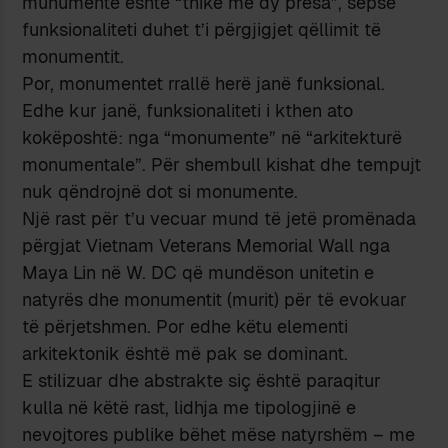
munumente është “thikë me dy presa”, sepse
funksionaliteti duhet t’i përgjigjet qëllimit të
monumentit.
Por, monumentet rrallë herë janë funksional.
Edhe kur janë, funksionaliteti i kthen ato
kokëposhtë: nga “monumente” në “arkitekturë
monumentale”. Për shembull kishat dhe tempujt
nuk qëndrojnë dot si monumente.
Një rast për t’u vecuar mund të jetë promënada
përgjat Vietnam Veterans Memorial Wall nga
Maya Lin në W. DC që mundëson unitetin e
natyrës dhe monumentit (murit) për të evokuar
të përjetshmen. Por edhe këtu elementi
arkitektonik është më pak se dominant.
E stilizuar dhe abstrakte siç është paraqitur
kulla në këtë rast, lidhja me tipologjinë e
nevojtores publike bëhet mëse natyrshëm – me