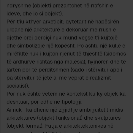
ndryshme (objekti prezantohet në rrafshin e
ideve, dhe jo si objekt).
Për t’iu kthyer arketipit: qytetarit në hapësirën
urbane një arkitekturë e dekoruar me rrush e
gjethe prej qerpiçi nuk mund veçse t’i kujtojë
dhe simbolizojë një kopësht. Po ashtu një kullë e
mirëfilltë nuk i kujton njeriut të thjeshtë (sidomos
të ardhurve rishtas nga malësia), hyjnoren dhe të
lartën por të përditshmen (sado i stërvitur apo i
pa stërvitur të jetë ai me veprat e realizmit
socialist).
Por nuk është vetëm në kontekst ku ky objek ka
dështuar, por edhe në tipologji.
Ai nuk i ka dhënë një zgjidhje ambiguitetit midis
arkitekturës (objekt funksional) dhe skulpturës
(objekt formal). Futja e arkitektektonikes në