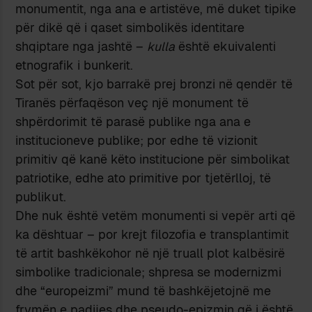
monumentit, nga ana e artistëve, më duket tipike
për dikë që i qaset simbolikës identitare
shqiptare nga jashtë –
kulla
është ekuivalenti
etnografik i bunkerit.
Sot për sot, kjo barrakë prej bronzi në qendër të
Tiranës përfaqëson veç një monument të
shpërdorimit të parasë publike nga ana e
institucioneve publike; por edhe të vizionit
primitiv që kanë këto institucione për simbolikat
patriotike, edhe ato primitive por tjetërlloj, të
publikut.
Dhe nuk është vetëm monumenti si vepër arti që
ka dështuar – por krejt filozofia e transplantimit
të artit bashkëkohor në një truall plot kalbësirë
simbolike tradicionale; shpresa se modernizmi
dhe “europeizmi” mund të bashkëjetojnë me
frymën e padijes dhe pseudo-epizmin që i është