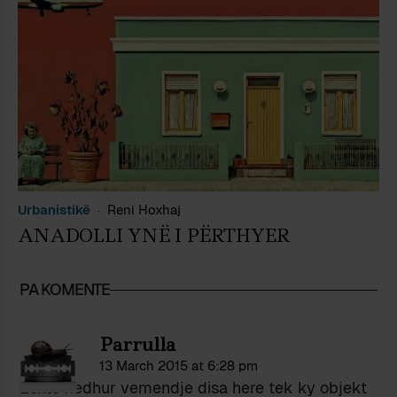
Urbanistikë
Reni Hoxhaj
ANADOLLI YNË I PËRTHYER
PA KOMENTE
Parrulla
13 March 2015 at 6:28 pm
Eshte hedhur vemendje disa here tek ky objekt