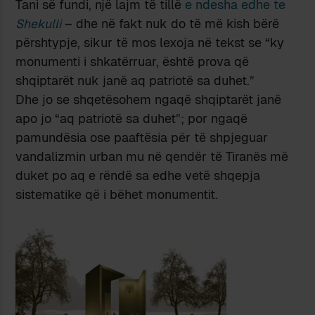
Tani së fundi, një lajm të tillë
e ndesha edhe te
Shekulli
– dhe në fakt nuk do të më kish bërë
përshtypje, sikur të mos lexoja në tekst se “ky
monumenti i shkatërruar, është prova që
shqiptarët nuk janë aq patriotë sa duhet.”
Dhe jo se shqetësohem ngaqë shqiptarët janë
apo jo “aq patriotë sa duhet”; por ngaqë
pamundësia ose paaftësia për të shpjeguar
vandalizmin urban mu në qendër të Tiranës më
duket po aq e rëndë sa edhe vetë shqepja
sistematike që i bëhet monumentit.