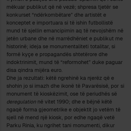
mëkuar publikut që në vezë; shpresa tjetër se
konkurset “ndërkombëtare” dhe artistët e
konceptet e importuara si të ishin futbollistë
mund të sjellin emancipimin aq të nevojshëm në
jetën urbane dhe në marrëdhëniet e publikut me
historinë; ideja se monumentaliteti totalitar, si
formë kyçe e propagandës shtetërore dhe
indoktrinimit, mund të “reformohet” duke paguar
disa qindra mijëra euro.
Dhe ja rezultati: këtë ngrehinë ka njerëz që e
shohin jo si imazh dhe ikonë të Pavarësisë, por si
monument të kioskëzimit, ose të periudhës së
deregulation
në vitet 1990; dhe e bëjnë këtë
ngaqë forma gjeometrike e objektit jo vetëm të
sjell në mend një kiosk, por edhe ngaqë vetë
Parku Rinia, ku ngrihet tani monumenti, dikur