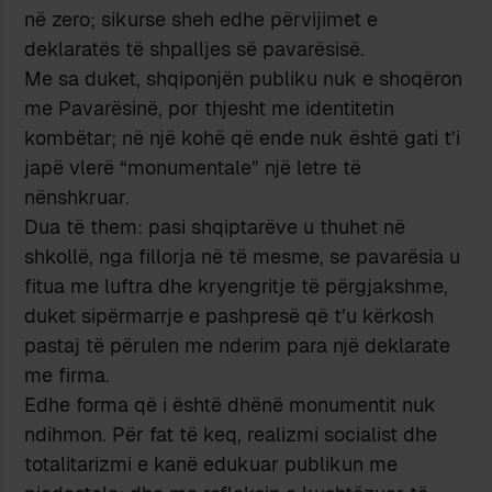
në zero; sikurse sheh edhe përvijimet e
deklaratës të shpalljes së pavarësisë.
Me sa duket, shqiponjën publiku nuk e shoqëron
me Pavarësinë, por thjesht me identitetin
kombëtar; në një kohë që ende nuk është gati t’i
japë vlerë “monumentale” një letre të
nënshkruar.
Dua të them: pasi shqiptarëve u thuhet në
shkollë, nga fillorja në të mesme, se pavarësia u
fitua me luftra dhe kryengritje të përgjakshme,
duket sipërmarrje e pashpresë që t’u kërkosh
pastaj të përulen me nderim para një deklarate
me firma.
Edhe forma që i është dhënë monumentit nuk
ndihmon. Për fat të keq, realizmi socialist dhe
totalitarizmi e kanë edukuar publikun me