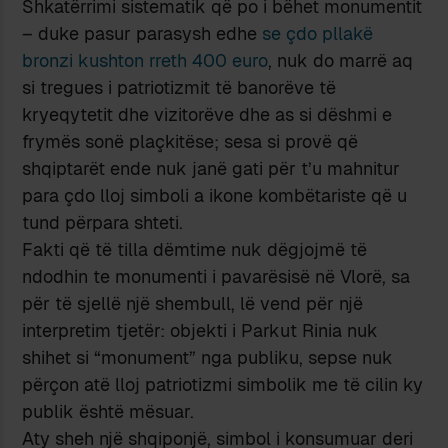
Shkatërrimi sistematik që po i bëhet monumentit
– duke pasur parasysh edhe
se çdo pllakë
bronzi kushton rreth 400 euro
, nuk do marrë aq
si tregues i patriotizmit të banorëve të
kryeqytetit dhe vizitorëve dhe as si dëshmi e
frymës sonë plaçkitëse; sesa si provë që
shqiptarët ende nuk janë gati për t’u mahnitur
para çdo lloj simboli a ikone kombëtariste që u
tund përpara shteti.
Fakti që të tilla dëmtime nuk dëgjojmë të
ndodhin te monumenti i pavarësisë në Vlorë, sa
për të sjellë një shembull, lë vend për një
interpretim tjetër: objekti i Parkut Rinia nuk
shihet si “monument” nga publiku, sepse nuk
përçon atë lloj patriotizmi simbolik me të cilin ky
publik është mësuar.
Aty sheh një shqiponjë, simbol i konsumuar deri