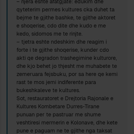
– njera eshte afatgjate: edukim dhe
qyteterim permes kultures cka duhet ta
bejme te gjithe bashke, te gjithe aktoret
e shoqerise, cdo dite dhe kudo e me
kedo, sidomos me te rinjte.
– tjetra eshte ndeshkim dhe reagim i
forte i te gjithe shoqerise, kunder cdo
akti qe degradon trashegimine kulturore,
dhe kjo behet jo thjesht me muhabete te
zemeruara fejsbuku, por sa here qe kemi
rast te mos jemi indiferente para
bukeshkaleve te kultures.
Sot, restauratoret e Drejtoria Rajonale e
Kultures Kombetare Durres-Tirane
punuan per te pastruar me shume
veshtiresi mermerin e Kolonave, dhe kete
pune e paguam ne te gjithe nga taksat