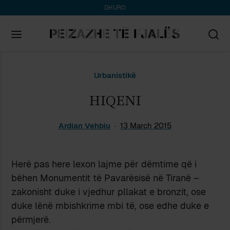
DHURO
Search
Urbanistikë
for:
HIQENI
Ardian Vehbiu
13 March 2015
Herë pas here lexon lajme për dëmtime që i
bëhen Monumentit të Pavarësisë në Tiranë –
zakonisht duke i vjedhur pllakat e bronzit, ose
duke lënë mbishkrime mbi të, ose edhe duke e
përmjerë.