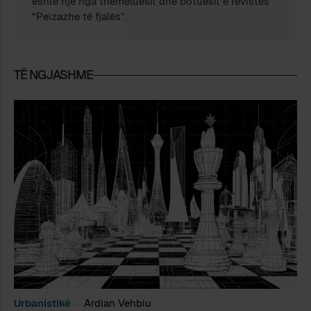
është një nga themeluesit dhe botuesit e revistës
“Peizazhe të fjalës”.
TË NGJASHME
Urbanistikë
Ardian Vehbiu