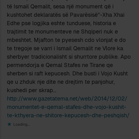
të Ismail Qemalit, sesa një monument që i
kushtohet deklaratës së Pavarësisë”-Xha Xhai
Edhe pse logjika eshte tunduese, historia e
trajtimit te monumenteve ne Shqiperi nuk e
mbeshtet. Mjafton te pyesesh cdo vlonjat e do
te tregoje se varri i Ismail Qemalit ne Vlore ka
sherbyer tradicionalisht si shurrtore publike. Apo
permendorja e Qemal Stafes ne Tirane qe
sherben si raft kepucesh. Dhe busti i Vojo Kusht
qe u zhduk nje dite ne drejtim te panjohur,
kushedi per skrap…
http://www.gazetatema.net/web/2014/12/02/
monumentet-e-qemal-stafes-dhe-vojo-kushit-
te-kthyera-ne-shitore-kepucesh-dhe-peshqish/
Loading...