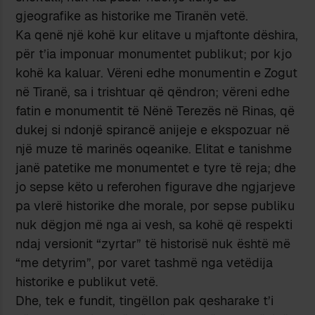
gjeografike as historike me Tiranën vetë.
Ka qenë një kohë kur elitave u mjaftonte dëshira,
për t’ia imponuar monumentet publikut; por kjo
kohë ka kaluar. Vëreni edhe monumentin e Zogut
në Tiranë, sa i trishtuar që qëndron; vëreni edhe
fatin e monumentit të Nënë Terezës në Rinas, që
dukej si ndonjë spirancë anijeje e ekspozuar në
një muze të marinës oqeanike. Elitat e tanishme
janë patetike me monumentet e tyre të reja; dhe
jo sepse këto u referohen figurave dhe ngjarjeve
pa vlerë historike dhe morale, por sepse publiku
nuk dëgjon më nga ai vesh, sa kohë që respekti
ndaj versionit “zyrtar” të historisë nuk është më
“me detyrim”, por varet tashmë nga vetëdija
historike e publikut vetë.
Dhe, tek e fundit, tingëllon pak qesharake t’i