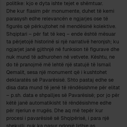
politike: kjo e dyta ishte tejet e shëmtuar.
Dhe kur flasim për monumente, duhet të kemi
parasysh edhe relevancën e ngjarjes ose të
figurës që përkujtohet në mendësinë kolektive.
Shqiptari – për fat të keq – ende është mësuar
ta përjetojë historinë si një narrativë heronjsh; ku
ngjarjet janë gjithnjë në funksion të figurave dhe
nuk mund të adhurohen në vetvete. Kështu, ne
do të pranojmë më lehtë një statujë të Ismail
Qemalit, sesa një monument që i kushtohet
deklaratës së Pavarësisë. Shto pastaj edhe se
disa data mund të jenë të rëndësishme për elitat
– p.sh. data e shpalljes së Pavarësisë; por jo për
këtë janë automatikisht të rëndësishme edhe
për njeriun e rrugës. Dhe aq më tepër kur
procesi i pavarësisë së Shqipërisë, i para një
shekulli, nuk ka pasur ndonjë lidhje as