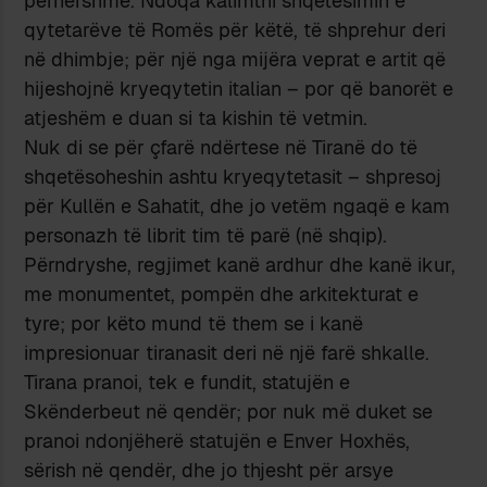
përhershme. Ndoqa kalimthi shqetësimin e
qytetarëve të Romës për këtë, të shprehur deri
në dhimbje; për një nga mijëra veprat e artit që
hijeshojnë kryeqytetin italian – por që banorët e
atjeshëm e duan si ta kishin të vetmin.
Nuk di se për çfarë ndërtese në Tiranë do të
shqetësoheshin ashtu kryeqytetasit – shpresoj
për Kullën e Sahatit, dhe jo vetëm ngaqë e kam
personazh të librit tim të parë (në shqip).
Përndryshe, regjimet kanë ardhur dhe kanë ikur,
me monumentet, pompën dhe arkitekturat e
tyre; por këto mund të them se i kanë
impresionuar tiranasit deri në një farë shkalle.
Tirana pranoi, tek e fundit, statujën e
Skënderbeut në qendër; por nuk më duket se
pranoi ndonjëherë statujën e Enver Hoxhës,
sërish në qendër, dhe jo thjesht për arsye