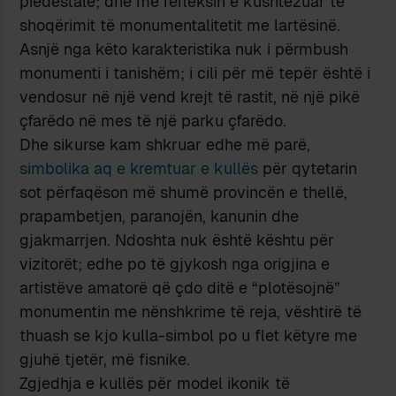
piedestale; dhe me refleksin e kushtëzuar të
shoqërimit të monumentalitetit me lartësinë.
Asnjë nga këto karakteristika nuk i përmbush
monumenti i tanishëm; i cili për më tepër është i
vendosur në një vend krejt të rastit, në një pikë
çfarëdo në mes të një parku çfarëdo.
Dhe sikurse kam shkruar edhe më parë,
simbolika aq e kremtuar e kullës
për qytetarin
sot përfaqëson më shumë provincën e thellë,
prapambetjen, paranojën, kanunin dhe
gjakmarrjen. Ndoshta nuk është kështu për
vizitorët; edhe po të gjykosh nga origjina e
artistëve amatorë që çdo ditë e “plotësojnë”
monumentin me nënshkrime të reja, vështirë të
thuash se kjo kulla-simbol po u flet këtyre me
gjuhë tjetër, më fisnike.
Zgjedhja e kullës për model ikonik të