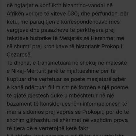
në ngjarjet e konfliktit bizantino-vandal në
Afrikën veriore të viteve 530; dhe përfundon, për
këtu, me paraqitjen e korrespondencave mes
vargjeve dhe pasazheve të përkthyera prej
teksteve historikë të Mesjetës së Hershme; më
së shumti prej kronikave të historianit Prokop i
Cezaresë.
Të dhënat e transmetuara në shekuj në malësitë
e Nikaj-Mërturit janë të mjaftueshme për të
kuptuar dhe vërtetuar se poetë mesjetarë arbër
e kanë ndërtuar fillimisht në formën e një poeme
të gjatë gjestesh duke u mbështetur në një
bazament të konsiderueshëm informacionesh të
marra sidomos prej veprës së Prokopit, por do të
shohim gjithashtu në shkrimet në vazhdim prova
të tjera që e vërtetojnë këtë fakt.