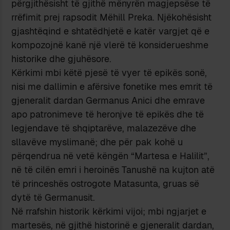
përgjithësisht të gjithë mënyrën magjepsëse të
rrëfimit prej rapsodit Mëhill Preka. Njëkohësisht
gjashtëqind e shtatëdhjetë e katër vargjet që e
kompozojnë kanë një vlerë të konsiderueshme
historike dhe gjuhësore.
Kërkimi mbi këtë pjesë të vyer të epikës sonë,
nisi me dallimin e afërsive fonetike mes emrit të
gjeneralit dardan Germanus Anici dhe emrave
apo patronimeve të heronjve të epikës dhe të
legjendave të shqiptarëve, malazezëve dhe
sllavëve myslimanë; dhe për pak kohë u
përqendrua në vetë këngën “Martesa e Halilit”,
në të cilën emri i heroinës Tanushë na kujton atë
të princeshës ostrogote Matasunta, gruas së
dytë të Germanusit.
Në rrafshin historik kërkimi vijoi; mbi ngjarjet e
martesës, në gjithë historinë e gjeneralit dardan,