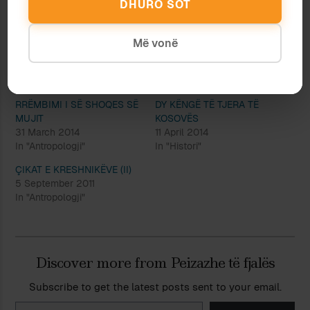
Shënim: kapitullin të plotë
mund ta lexoni këtu
.
DHURO SOT
Ndaje:
Më vonë
RRËMBIMI I SË SHOQES SË
DY KËNGË TË TJERA TË
MUJIT
KOSOVËS
31 March 2014
11 April 2014
In "Antropologji"
In "Histori"
ÇIKAT E KRESHNIKËVE (II)
5 September 2011
In "Antropologji"
Discover more from Peizazhe të fjalës
Subscribe to get the latest posts sent to your email.
Type your email…