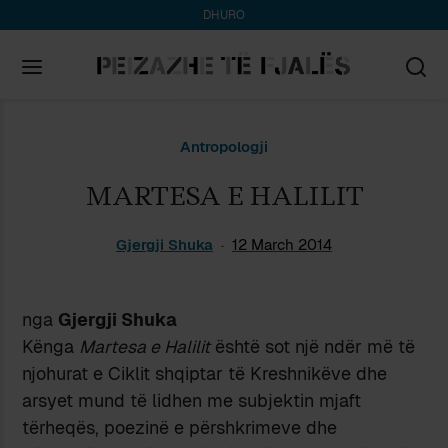
DHURO
Search
Antropologji
for:
MARTESA E HALILIT
Gjergji Shuka
12 March 2014
nga
Gjergji Shuka
Kënga
Martesa e Halilit
është sot një ndër më të
njohurat e Ciklit shqiptar të Kreshnikëve dhe
arsyet mund të lidhen me subjektin mjaft
tërheqës, poezinë e përshkrimeve dhe