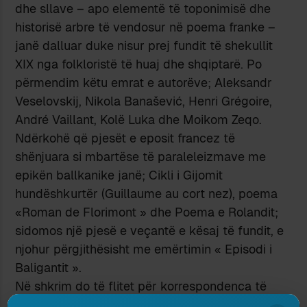
dhe sllave – apo elementë të toponimisë dhe
historisë arbre të vendosur në poema franke –
janë dalluar duke nisur prej fundit të shekullit
XIX nga folkloristë të huaj dhe shqiptarë. Po
përmendim këtu emrat e autorëve; Aleksandr
Veselovskij, Nikola Banašević, Henri Grégoire,
André Vaillant, Kolë Luka dhe Moikom Zeqo.
Ndërkohë që pjesët e eposit francez të
shënjuara si mbartëse të paraleleizmave me
epikën ballkanike janë; Cikli i Gijomit
hundëshkurtër (Guillaume au cort nez), poema
«Roman de Florimont » dhe Poema e Rolandit;
sidomos një pjesë e veçantë e kësaj të fundit, e
njohur përgjithësisht me emërtimin « Episodi i
Baligantit ».
Në shkrim do të flitet për korrespondenca të
mëtejshme dhe për origjinën, të paktën pjesore,