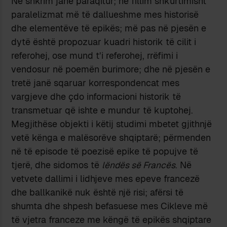
Në shkrim janë paraqitur; në fillim shkurtimisht
paralelizmat më të dallueshme mes historisë
dhe elementëve të epikës; më pas në pjesën e
dytë është propozuar kuadri historik të cilit i
referohej, ose mund t’i referohej, rrëfimi i
vendosur në poemën burimore; dhe në pjesën e
tretë janë sqaruar korrespondencat mes
vargjeve dhe çdo informacioni historik të
transmetuar që ishte e mundur të kuptohej.
Megjithëse objekti i këtij studimi mbetet gjithnjë
vetë kënga e malësorëve shqiptarë; përmenden
në të episode të poezisë epike të popujve të
tjerë, dhe sidomos të
lëndës së Francës
. Në
vetvete dallimi i lidhjeve mes epeve francezë
dhe ballkanikë nuk është një risi; afërsi të
shumta dhe shpesh befasuese mes Cikleve më
të vjetra franceze me këngë të epikës shqiptare