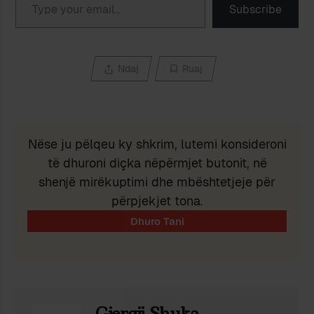
Subscribe
Ndaj
Ruaj
Nëse ju pëlqeu ky shkrim, lutemi konsideroni
të dhuroni diçka nëpërmjet butonit, në
shenjë mirëkuptimi dhe mbështetjeje për
përpjekjet tona.
Gjergji Shuka