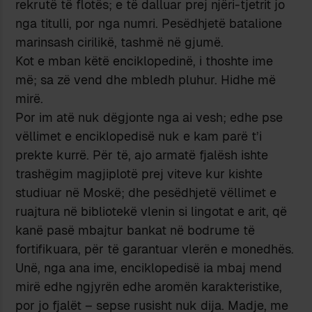
rekrutë të flotës; e të dalluar prej njëri-tjetrit jo
nga titulli, por nga numri. Pesëdhjetë batalione
marinsash cirilikë, tashmë në gjumë.
Kot e mban këtë enciklopedinë, i thoshte ime
më; sa zë vend dhe mbledh pluhur. Hidhe më
mirë.
Por im atë nuk dëgjonte nga ai vesh; edhe pse
vëllimet e enciklopedisë nuk e kam parë t’i
prekte kurrë. Për të, ajo armatë fjalësh ishte
trashëgim magjiplotë prej viteve kur kishte
studiuar në Moskë; dhe pesëdhjetë vëllimet e
ruajtura në bibliotekë vlenin si lingotat e arit, që
kanë pasë mbajtur bankat në bodrume të
fortifikuara, për të garantuar vlerën e monedhës.
Unë, nga ana ime, enciklopedisë ia mbaj mend
mirë edhe ngjyrën edhe aromën karakteristike,
por jo fjalët – sepse rusisht nuk dija. Madje, me