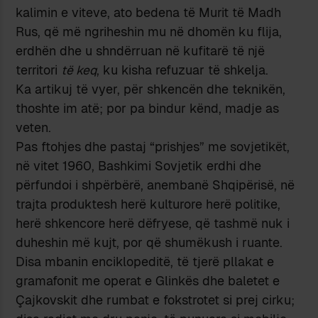
kalimin e viteve, ato bedena të Murit të Madh
Rus, që më ngriheshin mu në dhomën ku flija,
erdhën dhe u shndërruan në kufitarë të një
territori
të keq
, ku kisha refuzuar të shkelja.
Ka artikuj të vyer, për shkencën dhe teknikën,
thoshte im atë; por pa bindur kënd, madje as
veten.
Pas ftohjes dhe pastaj “prishjes” me sovjetikët,
në vitet 1960, Bashkimi Sovjetik erdhi dhe
përfundoi i shpërbërë, anembanë Shqipërisë, në
trajta produktesh herë kulturore herë politike,
herë shkencore herë dëfryese, që tashmë nuk i
duheshin më kujt, por që shumëkush i ruante.
Disa mbanin enciklopeditë, të tjerë pllakat e
gramafonit me operat e Glinkës dhe baletet e
Çajkovskit dhe rumbat e fokstrotet si prej cirku;