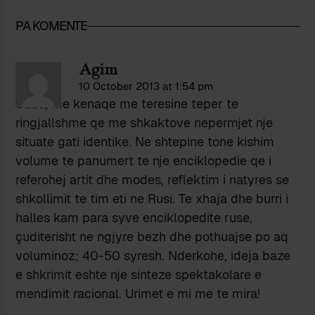
PA KOMENTE
Agim
10 October 2013 at 1:54 pm
Uauu, me kenaqe me teresine teper te
ringjallshme qe me shkaktove nepermjet nje
situate gati identike. Ne shtepine tone kishim
volume te panumert te nje enciklopedie qe i
referohej artit dhe modes, reflektim i natyres se
shkollimit te tim eti ne Rusi. Te xhaja dhe burri i
halles kam para syve enciklopedite ruse,
çuditerisht ne ngjyre bezh dhe pothuajse po aq
voluminoz; 40-50 syresh. Nderkohe, ideja baze
e shkrimit eshte nje sinteze spektakolare e
mendimit racional. Urimet e mi me te mira!