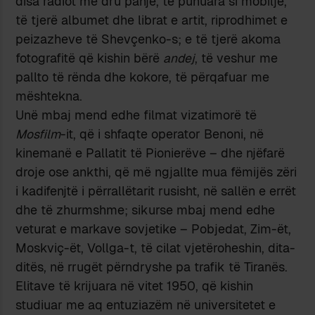
disa radiot me dru panje, të punuara si mobilje,
të tjerë albumet dhe librat e artit, riprodhimet e
peizazheve të Shevçenko-s; e të tjerë akoma
fotografitë që kishin bërë
andej
, të veshur me
pallto të rënda dhe kokore, të përqafuar me
mështekna.
Unë mbaj mend edhe filmat vizatimorë të
Mosfilm
-it, që i shfaqte operator Benoni, në
kinemanë e Pallatit të Pionierëve – dhe njëfarë
droje ose ankthi, që më ngjallte mua fëmijës zëri
i kadifenjtë i përrallëtarit rusisht, në sallën e errët
dhe të zhurmshme; sikurse mbaj mend edhe
veturat e markave sovjetike – Pobjedat, Zim-ët,
Moskviç-ët, Vollga-t, të cilat vjetëroheshin, dita-
ditës, në rrugët përndryshe pa trafik të Tiranës.
Elitave të krijuara në vitet 1950, që kishin
studiuar me aq entuziazëm në universitetet e