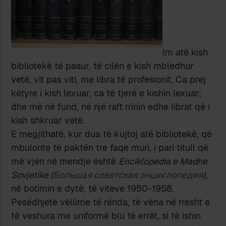
Im atë kish
bibliotekë të pasur, të cilën e kish mbledhur
vetë, vit pas viti, me libra të profesionit. Ca prej
këtyre i kish lexuar, ca të tjerë e kishin lexuar;
dhe më në fund, në një raft rrinin edhe librat që i
kish shkruar vetë.
E megjithatë, kur dua të kujtoj atë bibliotekë, që
mbulonte të paktën tre faqe muri, i pari titull që
më vjen në mendje është
Enciklopedia e Madhe
Sovjetike (
Большая советская энциклопедия
),
në botimin e dytë, të viteve 1950-1958.
Pesëdhjetë vëllime të rënda, të vëna në rresht e
të veshura me uniformë blu të errët, si të ishin