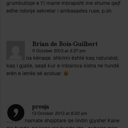
grumbulloje e t’i marre mbrapsht me shume qejf
edhe ndonje sekretar i ambasades ruse, p.sh.
Brian de Bois-Guilbert
11 October 2013 at 2:27 pm
xhaxha, na kënaqe. shkrimi është kaq naturalist,
kaq i gjalle, saqë kur e mbarova kisha ne hundë
erën e letrës së aciduar
presja
13 October 2013 at 8:22 pm
ah, ato mamate shqiptare qe lindin gjyshe! Kane