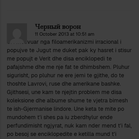
Черный ворон
11 October 2013 at 10:51 am
Si i motivuar nga filoamerikanizmi irracional i
popujve te Jugut me duket pak ky hasret i stisur
me popujt e Verit dhe disa enciklopedi te
pafajshme dhe me nje fat te dhimbshem. Pluhur
sigurisht, po pluhur ne ere jemi te gjithe, do te
thoshte Lavrovi, ruse dhe amerikane bashke.
Gjithsesi, une kam te njejtin problem me disa
koleksione dhe albume shume te vjetra bimesh
te ish-Gjermanise lindore. Une keta te mite po
mundohem t’i shes pa iu zberdhylur ende
perfundimisht ngjyrat, nuk kam nder mend t’i fal,
po besoj se enciklopedite e ketilla mund t’i