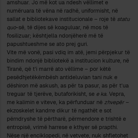
amshuar. Jo më kot ua ndesh vëllimet e
numëruara të vëna në radhë, uniformisht, në
sallat e bibliotekave institucionale – roje të
statu
quo
-së, të dijes së koaguluar, në mos të
fosilizuar; kështjella ndonjëherë më të
papushtueshme se ato prej guri.
Vite më vonë, pasi vdiq im atë, jemi përpjekur të
bindim ndonjë bibliotekë a institucion kulture, në
Tiranë, që t’i marrë ato vëllime – por këtë
pesëdhjetëkëmbësh antideluvian tani nuk e
dëshiron më askush, as për ta pasur, as për t’ua
treguar të tjerëve, butaforikisht, se
e ka
. Vepra,
me kalimin e viteve, ka përfunduar në
zhvepër
–
ekzoskelet kandrre dikur të ngathët e sot
përndryshe të përtharë, përmendore e trishtë e
entropisë, vrimë harrese e kthyer së prapthi.
Nëse një enciklopedi, në vetvete, nuk shfletohet