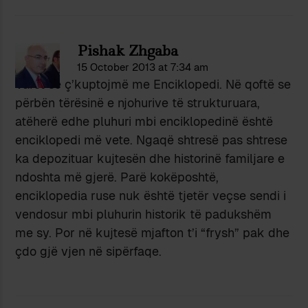
Pishak Zhgaba
15 October 2013 at 7:34 am
Varet se ç’kuptojmë me Enciklopedi. Në qoftë se
përbën tërësinë e njohurive të strukturuara,
atëherë edhe pluhuri mbi enciklopedinë është
enciklopedi më vete. Ngaqë shtresë pas shtrese
ka depozituar kujtesën dhe historinë familjare e
ndoshta më gjerë. Parë kokëposhtë,
enciklopedia ruse nuk është tjetër veçse sendi i
vendosur mbi pluhurin historik të padukshëm
me sy. Por në kujtesë mjafton t’i “frysh” pak dhe
çdo gjë vjen në sipërfaqe.