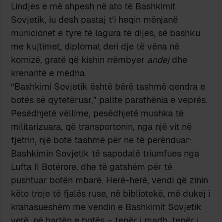
Lindjes e më shpesh në ato të Bashkimit
Sovjetik, iu desh pastaj t’i heqin mënjanë
municionet e tyre të lagura të dijes, së bashku
me kujtimet, diplomat deri dje të vëna në
kornizë, gratë që kishin rrëmbyer
andej
dhe
krenaritë e mëdha.
“Bashkimi Sovjetik është bërë tashmë qendra e
botës së qytetëruar,” pallte parathënia e veprës.
Pesëdhjetë vëllime, pesëdhjetë mushka të
militarizuara, që transportonin, nga një vit në
tjetrin, një botë tashmë për ne të perënduar:
Bashkimin Sovjetik të sapodalë triumfues nga
Lufta II Botërore, dhe të gatshëm për të
pushtuar botën mbarë. Herë-herë, vendi që zinin
këto troje të fjalës ruse, në bibliotekë, më dukej i
krahasueshëm me vendin e Bashkimit Sovjetik
vetë, në hartën e botës – tepër i madh, tepër i