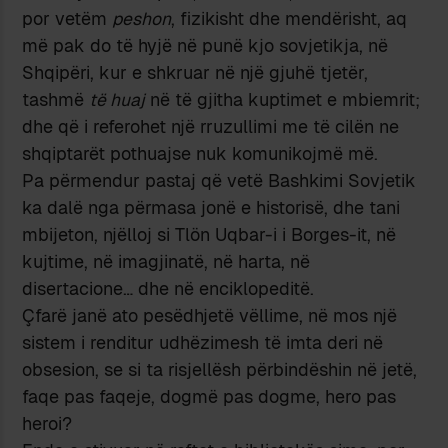
por vetëm
peshon
, fizikisht dhe mendërisht, aq
më pak do të hyjë në punë kjo sovjetikja, në
Shqipëri, kur e shkruar në një gjuhë tjetër,
tashmë
të huaj
në të gjitha kuptimet e mbiemrit;
dhe që i referohet një rruzullimi me të cilën ne
shqiptarët pothuajse nuk komunikojmë më.
Pa përmendur pastaj që vetë Bashkimi Sovjetik
ka dalë nga përmasa jonë e historisë, dhe tani
mbijeton, njëlloj si Tlön Uqbar-i i Borges-it, në
kujtime, në imagjinatë, në harta, në
disertacione… dhe në enciklopeditë.
Çfarë janë ato pesëdhjetë vëllime, në mos një
sistem i renditur udhëzimesh të imta deri në
obsesion, se si ta risjellësh përbindëshin në jetë,
faqe pas faqeje, dogmë pas dogme, hero pas
heroi?