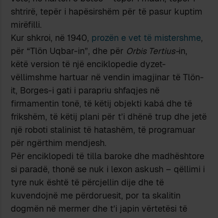
shtrirë, tepër i hapësirshëm për të pasur kuptim
mirëfilli.
Kur shkroi, në 1940,
prozën e vet të mistershme
,
për “Tlön Uqbar-in”, dhe për
Orbis Tertius-
in,
këtë version të një enciklopedie dyzet-
vëllimshme hartuar në vendin imagjinar të Tlön-
it, Borges-i gati i parapriu shfaqjes në
firmamentin tonë, të këtij objekti kabá dhe të
frikshëm, të këtij plani për t’i dhënë trup dhe jetë
një roboti stalinist të hatashëm, të programuar
për ngërthim mendjesh.
Për enciklopedi të tilla baroke dhe madhështore
si paradë, thonë se nuk i lexon askush – qëllimi i
tyre nuk është të përcjellin dije dhe të
kuvendojnë me përdoruesit, por ta skalitin
dogmën në mermer dhe t’i japin vërtetësi të