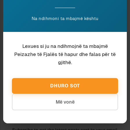
në duar, si rëra; dhe askush nuk do të uronte t’i
shtohej rërë Saharasë që na rrethon.
Na ndihmoni ta mbajmë kështu
Ndaje:
Lexues si ju na ndihmojnë ta mbajmë
I VDEKURI I GJALLË
MENDJE-KRISURIT (III)
Peizazhe të Fjalës të hapur dhe falas për të
5 October 2017
26 February 2019
gjithë.
In "Histori"
In "Histori"
FATI I DITARIT TË
BULGAKOVIT
DHURO SOT
16 October 2017
In "Kulturë"
Më vonë
Discover more from Peizazhe të fjalës
Subscribe to get the latest posts sent to your email.