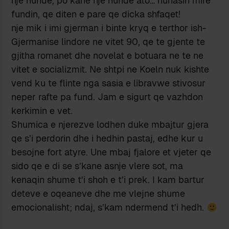
nje hunde, po kane nje hunde ato… nuhasin mire
fundin, qe diten e pare qe dicka shfaqet!
nje mik i imi gjerman i binte kryq e terthor ish-
Gjermanise lindore ne vitet 90, qe te gjente te
gjitha romanet dhe novelat e botuara ne te ne
vitet e socializmit. Ne shtpi ne Koeln nuk kishte
vend ku te flinte nga sasia e libravwe stivosur
neper rafte pa fund. Jam e sigurt qe vazhdon
kerkimin e vet.
Shumica e njerezve lodhen duke mbajtur gjera
qe s’i perdorin dhe i hedhin pastaj, edhe kur u
besojne fort atyre. Une mbaj fjalore et vjeter qe
sido qe e di se s’kane asnje vlere sot, ma
kenaqin shume t’i shoh e t’i prek. I kam bartur
deteve e oqeaneve dhe me vlejne shume
emocionalisht; ndaj, s’kam ndermend t’i hedh.