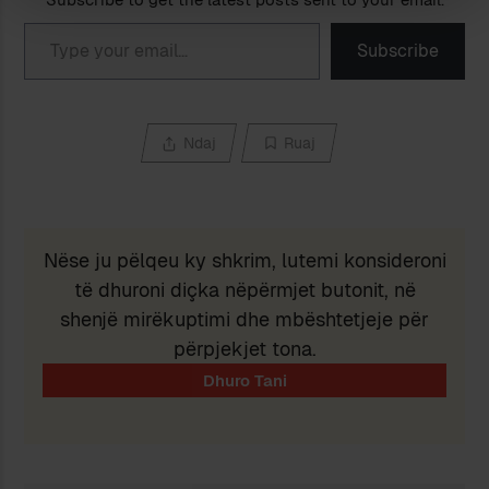
Type your email…
Subscribe
Ndaj
Ruaj
Nëse ju pëlqeu ky shkrim, lutemi konsideroni
të dhuroni diçka nëpërmjet butonit, në
shenjë mirëkuptimi dhe mbështetjeje për
përpjekjet tona.