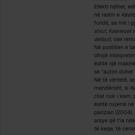
Efekti ndihet, ed
në rastin e
Kësht
fundit, sa më i 
shiut, Kasnecet e
default
, ose rema
Në postillen e la
ofrojë interpret
është një makinë
se “autori duhet 
Në të vërtetë, l
mendërisht, si
Kë
cilat nuk i kam; 
është nxjerrë në
parizian (2004),
arsye që t’ia ndë
të keqe, të cens