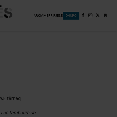
ARKIVI
MERR PJESË
DHURO
lla
, tërheq
ë
Les tambours de