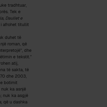
duke tradhtuar,
prës. Tek e
la, Daullet e
afrohet titullit
nuk duhet të
 një roman, që
nterpretojë”, dhe
timin e tekstit.”
rohen atij,
na të sakta, të
 1970 dhe 2003,
e botimit
i nuk ka asnjë
n; nuk ka asgjë
a
, që u dashka