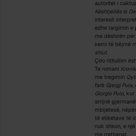
autoritet i caktu
Kështjellës
si
Dau
interesit interpr
edhe largimin e 
me dëshirën për
kemi të bëjmë m
shiut
.
Çdo rititullim ë
Te romani
Kronik
me tregimin
Qyte
farë
Gjergj Pula
,
Giorgio Pulo
, kur
arrijnë gjermanë
mbijetesë, nëpër
të etiketave të i
nuk shkon, e një 
me rrethanat.