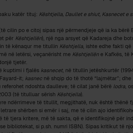
aku katër tituj:
Kështjella, Daullet e shiut, Kasnecet e s
të cilin po e citoj sipas një përmendjeje që ia ka bërë 
et për
Kështjellën
), një nga arsyet që Kadareja dhe botu
in të kënaqur me titullin
Kështjella
, ishte edhe fakti që 
ë në letërsi, veçanërisht me
Kështjellën
e Kafkës, të K
onjë tjetër.
ë kuptimi i fjalës
kasnecet
, në titullin jetëshkurtër (19
 Fayard-it;
kasnec
në shqip do të thotë “lajmëtar”; dhe 
u referohet ndoshta daulleve; të cilat janë bërë
lodra
, o
 2003 (të titulluar sërish
Kështjella
).
re ndërrimeve të titullit, megjithatë, nuk është thënë fj
e letrare shërben si emër i saj, me të cilin ajo identifiko
 të tjera kritere, më të sakta, që e identifikojnë për in
 ose bibliotekat, si p.sh. numri ISBN). Sipas kritikut të nj