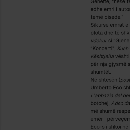
Genette, “nëse tek
edhe emri i auto
temë bisede.”
Sikurse emrat e 
plota dhe të shku
vdekur
si “Gjener
“Koncerti”,
Kush 
Kështjella
vështi
për nja gjysmë s
shumtët.
Në shtesën (
post
Umberto Eco shkr
L’abbazia del del
botohej,
Adso da
më shumë respekt
emër i përveçëm 
Eco-s i shkoi në 