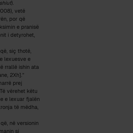
shiut
).
2008), vetë
rën, por që
ksimin e pranisë
nit i detyrohet,
që, siç thotë,
 e lexuesve e
 rrallë ishin ata
ane, 2Xh].”
marrë prej
 Të vërehet këtu
e e lexuar fjalën
ronja të mëdha,
 që, në versionin
manin si