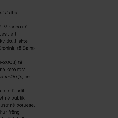
hiut
dhe
E. Miracco në
esit e tij
ky titull ishte
roninit, të Saint-
94-2003) të
në këtë rast
se
lodërtije
, në
ala e fundit.
het në publik
dustrinë botuese,
ohur frëng