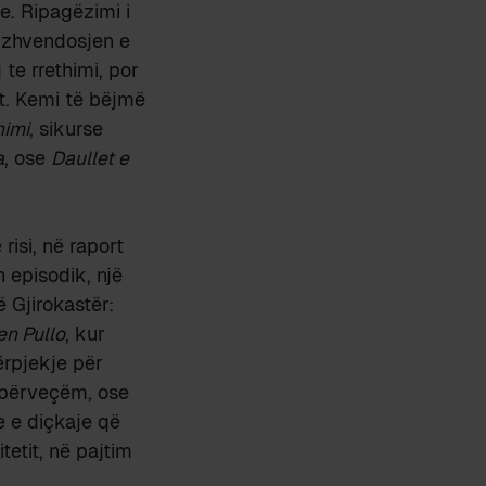
re. Ripagëzimi i
 zhvendosjen e
 te rrethimi, por
et. Kemi të bëjmë
himi
, sikurse
a
, ose
Daullet e
ë risi, në raport
 episodik, një
ë Gjirokastër:
en Pullo
, kur
ërpjekje për
ë përveçëm, ose
e e diçkaje që
tetit, në pajtim