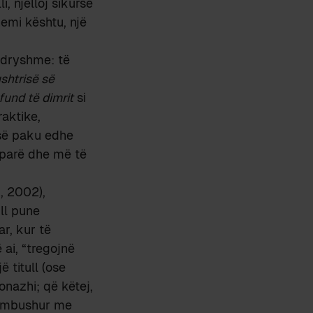
li, njëlloj sikurse
hemi kështu, një
ndryshme: të
ushtrisë së
fund të dimrit
si
raktike,
 së paku edhe
ë parë dhe më të
, 2002),
ll pune
ar, kur të
ë ai, “tregojnë
 titull (ose
onazhi; që këtej,
 të mbushur me