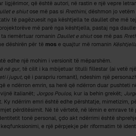
ar ligjërimor, që është autori, në rastin e një vepre letra
llet e shiut
ose më pas si
Rrethimi
, dëshmon jo vetëm
etativ të pagëzuesit nga kështjella te daullet dhe më tej
projektorëve më parë nga kështjella, pastaj nga daull
 ta riemërtuar romanin
Daullet e shiut
ose më pas
Rret
e dëshirën për të
mos
e quajtur më romanin
Kështjell
shtë edhe një mohim i versionit të mëparshëm.
ë në gur
, të cilit i ka mbijetuar titulli fillestar (ai vetë nj
ti i jugut,
që i parapriu romanit), ndeshim një personazh
 që e ndërron emrin, sa herë që ndërron duar pushteti n
 vijnë italianët;
Jorgos Poulos
, kur ia behin grekët;
Jurg
t. Ky ndërrim emri është edhe përshtatje, mimetizim, p
mjet përditësimit. Në të vërtetë, në lëmin e emrave t
dentitetit tonë personal, çdo akt ndërrimi është shprehj
keqfunksionimi, e një përpjekje për riformatim të identi