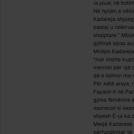
la pluie
, në boti
Në hyrjen e vëlli
Kadareja shpje
pastaj u ndërru
shqiptare.” Mbije
gjithnjë sipas au
Mirëpo Kadareja
“nuk kishte kupt
merrnin për një 
që e lidhnin me 
Për këtë arsye, 
Fayard-it në Pari
gjinia femërore 
kasnecet
si
kasn
shpesh Ë-ja ka q
Meqë Kadaresë
përfundimtar të 