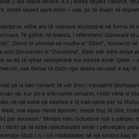
sti [i një vepre letrare, A.V.] është objekt i leximit, titul
rit, është objekt qarkullimi – ose, po të duam të shpre
njerëzve, edhe ato të veprave ekzistojnë në forma të 
rtuara. Të gjithë, në biseda, i referohemi
Gjeneralit të 
ali”,
Dimrit të vetmisë së madhe
si “Dimri”,
Koncertit në 
e solli Doruntinën
si “Doruntina”. Bash për këtë arsye p
rë se do të njihet ndonjëherë me ndonjë emër tjetër –
hekulli, ose derisa të dalin nga skena lexuesit e saj t
ille
) që ia bën romanit të vet
Emri i trëndafilit
(Bompiani
uan se, kur po e shkruante romanin, i kish vënë si titu
itto
, në një kohë që dëshira e tij kish qenë për ta titullu
 Melk
, ose sipas heroit eponim; meqë tituj të tillë, thot
 për lexuesin.” Mirëpo këtu botuesve nuk u pëlqeu një
i librit) që të ishte njëkohësisht emër i përveçëm pers
mendje titulli i ri, i cili mbështetej në një simbol kaq