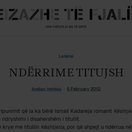
ose natyra jo aq të qeta
Letërsi
NDËRRIME TITUJSH
Ardian Vehbiu
5 February 2012
ripunimit që ia ka bërë Ismail Kadareja romanit
Kështje
dryshimi i disahershëm i titullit.
 krye me titullin
Kështjella
, por që shpejt u ndërrua n