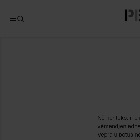
Search
for:
Në kontekstin e 
vëmendjen edhe n
Vepra u botua në