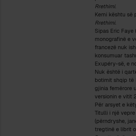
Rrethimi
.
Kemi kështu së p
Rrethimi
.
Sipas Eric Faye (
monografinë e v
francezë nuk ish
konsumuar tashm
Exupéry-së, e nd
Nuk është i qart
botimit shqip të
gjinia femërore 
versionin e vitit
Për arsyet e këty
Titulli i një vepr
(përndryshe, janë
tregtinë e librit