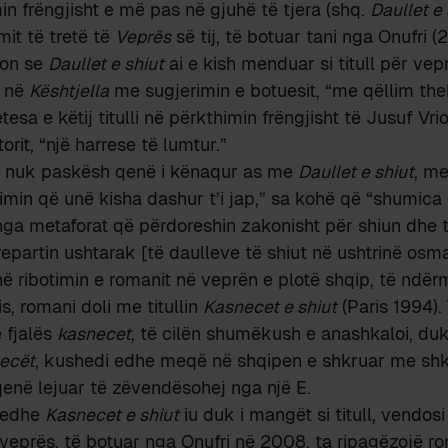
min frëngjisht e më pas në gjuhë të tjera (shq.
Daullet e 
mit të tretë të
Veprës
së tij, të botuar tani nga Onufri (
gon se
Daullet e shiut
ai e kish menduar si titull për vep
a në
Kështjella
me sugjerimin e botuesit, “me qëllim the
tesa e këtij titulli në përkthimin frëngjisht të Jusuf Vrio
torit, “një harrese të lumtur.”
 nuk paskësh qenë i kënaqur as me
Daullet e shiut
, me
imin që unë kisha dashur t’i jap,” sa kohë që “shumica
nga metaforat që përdoreshin zakonisht për shiun dhe të
repartin ushtarak [të daulleve të shiut në ushtrinë osm
në ribotimin e romanit në veprën e plotë shqip, të ndër
s, romani doli me titullin
Kasnecet e shiut
(Paris 1994).
e fjalës
kasnecet
, të cilën shumëkush e anashkaloi, duk
ecët
, kushedi edhe meqë në shqipen e shkruar me shk
enë lejuar të zëvendësohej nga një E.
 edhe
Kasnecet e shiut
iu duk i mangët si titull, vendosi
veprës, të botuar nga Onufri në 2008, ta ripagëzojë ro