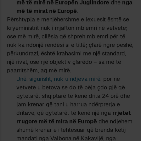
më të mirë në Europën Juglindore
dhe
nga
më të mirat
në Europë
.
Përshtypja e menjëhershme e lexuesit është se
kryeministrit nuk i mjafton mbiemri në vetvete;
ose më mirë, cilësia që shpreh mbiemri për të
nuk ka ndonjë rëndësi si e tillë; çfarë ngre peshë,
përkundrazi, është krahasimi me një standard,
një rival, ose një objektiv çfarëdo – sa më të
paarritshëm, aq më mirë.
Unë, sigurisht, nuk u ndjeva mirë
, por në
vetvete u betova se do të bëja çdo gjë që
qytetarët shqiptarë të kenë drita 24 orë dhe
jam krenar që tani u harrua ndërprerja e
dritave, që qytetarët të kenë një nga
rrjetet
rrugore më të mira në Europë
dhe ndjehem
shumë krenar e i lehtësuar që brenda këtij
mandati nga Valbona në Kakavijë, nga