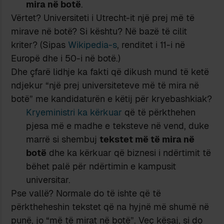
mira në botë
.
Vërtet? Universiteti i Utrecht-it një prej më të
mirave në botë? Si kështu? Në bazë të cilit
kriter? (Sipas
Wikipedia-s
, renditet i 11-i në
Europë dhe i 50-i në botë.)
Dhe çfarë lidhje ka fakti që dikush mund të ketë
ndjekur “një prej universiteteve më të mira në
botë” me kandidaturën e këtij për kryebashkiak?
Kryeministri ka kërkuar
që të përkthehen
pjesa më e madhe e teksteve në vend, duke
marrë si shembuj
tekstet më të mira në
botë
dhe ka kërkuar që biznesi i ndërtimit të
bëhet palë për ndërtimin e kampusit
universitar.
Pse vallë? Normale do të ishte që të
përktheheshin tekstet që na hyjnë më shumë në
punë, jo “më të mirat në botë”. Veç kësaj, si do