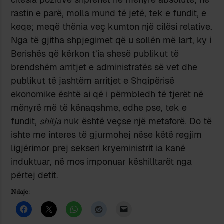
rastin e parë, molla mund të jetë, tek e fundit, e
keqe; meqë thënia veç kumton një cilësi relative.
Nga të gjitha shpjegimet që u sollën më lart, ky i
Berishës që kërkon t’ia shesë publikut të
brendshëm arritjet e administratës së vet dhe
publikut të jashtëm arritjet e Shqipërisë
ekonomike është ai që i përmbledh të tjerët në
mënyrë më të kënaqshme, edhe pse, tek e
fundit,
shitja
nuk është veçse një metaforë. Do të
ishte me interes të gjurmohej nëse këtë regjim
ligjërimor prej sekseri kryeministrit ia kanë
induktuar, në mos imponuar këshilltarët nga
përtej detit.
Ndaje: