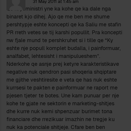
31 May 2011 at 1:45 am
Qe kryeministri yne ka kohe qe ka dale nga
binaret kjo dihej. Ajo qe me ben me shume
pershtypje eshte koncepti qe ka Saliu me stafin
PR rreth vetes se tij karshi popullit. Pra koncepti
nw fjale mund te pershkruhet si i tille qe “Ky
eshte nje popull komplet budalla, i painformuar,
analfabet, lehtesisht i manipulueshem”.
Nderkohe qe asnje prej ketyre karakteristikave
negative nuk qendron pasi shoqeria shqiptare
me gjithe veshtiresite e veta qe has nuk eshte
kurrsesi te pakten e painformuar ne raport me
pjesen tjeter te botes. Une kam punuar per nje
kohe te gjate ne sektorin e marketing-shitjes
dhe kurre nuk kemi shpenzuar burimet tona
financiare dhe rrezikuar imazhin ne tregje ku
nuk ka potenciale shitjeje. Cfare ben ben