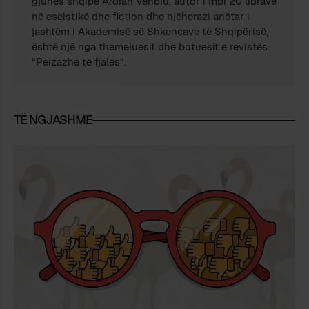
gjuhës shqipe Ardian Vehbiu, autor i mbi 20 librave
në eseistikë dhe fiction dhe njëherazi anëtar i
jashtëm i Akademisë së Shkencave të Shqipërisë,
është një nga themeluesit dhe botuesit e revistës
“Peizazhe të fjalës”.
TË NGJASHME