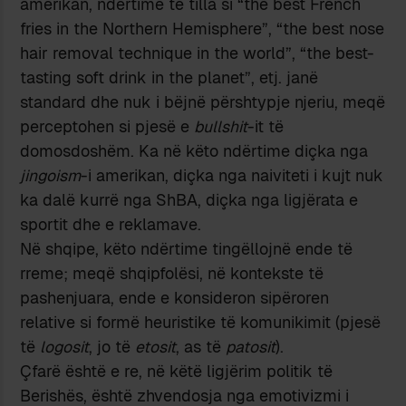
amerikan, ndërtime të tilla si “the best French
fries in the Northern Hemisphere”, “the best nose
hair removal technique in the world”, “the best-
tasting soft drink in the planet”, etj. janë
standard dhe nuk i bëjnë përshtypje njeriu, meqë
perceptohen si pjesë e
bullshit
-it të
domosdoshëm. Ka në këto ndërtime diçka nga
jingoism
-i amerikan, diçka nga naiviteti i kujt nuk
ka dalë kurrë nga ShBA, diçka nga ligjërata e
sportit dhe e reklamave.
Në shqipe, këto ndërtime tingëllojnë ende të
rreme; meqë shqipfolësi, në kontekste të
pashenjuara, ende e konsideron sipëroren
relative si formë heuristike të komunikimit (pjesë
të
logosit
, jo të
etosit
, as të
patosit
).
Çfarë është e re, në këtë ligjërim politik të
Berishës, është zhvendosja nga emotivizmi i