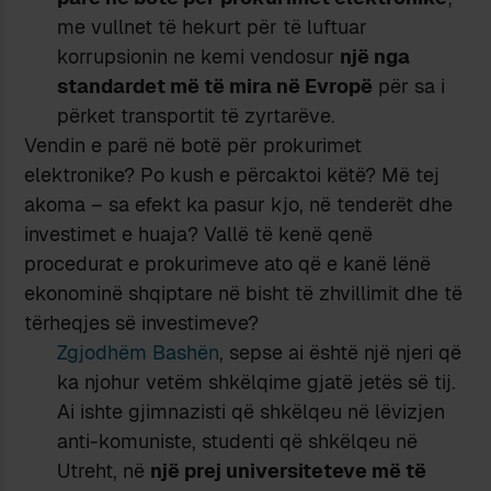
me vullnet të hekurt për të luftuar
korrupsionin ne kemi vendosur
një nga
standardet më të mira
në Evropë
për sa i
përket transportit të zyrtarëve.
Vendin e parë në botë për prokurimet
elektronike? Po kush e përcaktoi këtë? Më tej
akoma – sa efekt ka pasur kjo, në tenderët dhe
investimet e huaja? Vallë të kenë qenë
procedurat e prokurimeve ato që e kanë lënë
ekonominë shqiptare në bisht të zhvillimit dhe të
tërheqjes së investimeve?
Zgjodhëm Bashën
, sepse ai është një njeri që
ka njohur vetëm shkëlqime gjatë jetës së tij.
Ai ishte gjimnazisti që shkëlqeu në lëvizjen
anti-komuniste, studenti që shkëlqeu në
Utreht, në
një prej universiteteve më të