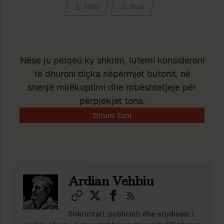
Ndaj
Ruaj
Nëse ju pëlqeu ky shkrim, lutemi konsideroni
të dhuroni diçka nëpërmjet butonit, në
shenjë mirëkuptimi dhe mbështetjeje për
përpjekjet tona.
Ardian Vehbiu
Shkrimtari, publicisti dhe studiuesi i