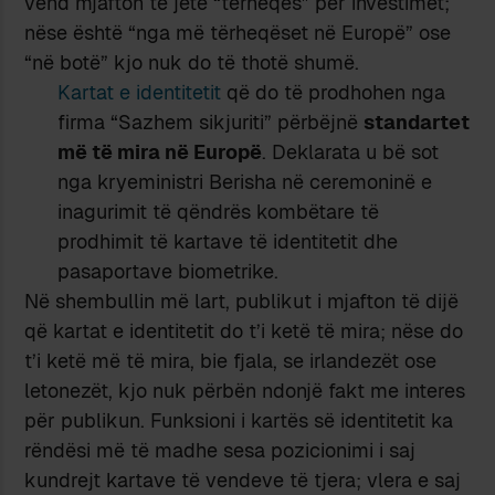
vend mjafton të jetë “tërheqës” për investimet;
nëse është “nga më tërheqëset në Europë” ose
“në botë” kjo nuk do të thotë shumë.
Kartat e identitetit
që do të prodhohen nga
firma “Sazhem sikjuriti” përbëjnë
standartet
më të mira në Europë
. Deklarata u bë sot
nga kryeministri Berisha në ceremoninë e
inagurimit të qëndrës kombëtare të
prodhimit të kartave të identitetit dhe
pasaportave biometrike.
Në shembullin më lart, publikut i mjafton të dijë
që kartat e identitetit do t’i ketë të mira; nëse do
t’i ketë më të mira, bie fjala, se irlandezët ose
letonezët, kjo nuk përbën ndonjë fakt me interes
për publikun. Funksioni i kartës së identitetit ka
rëndësi më të madhe sesa pozicionimi i saj
kundrejt kartave të vendeve të tjera; vlera e saj