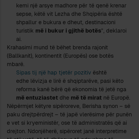
kemi një arsye madhore për të qenë krenar
sepse, këtë vit Lezha dhe Shqipëria është
shpallur e bukura e dheut, destinacioni
turistik
më i bukur i gjithë botës
”, deklaroi
ai.
Krahasimi mund të bëhet brenda rajonit
(Ballkanit), kontinentit (Europës) ose botës
mbarë.
Sipas tij një hap tjetër pozitiv
është
edhe lëvizja e lirë ë shqiptarëve, pasi këto
reforma kanë bërë që ekonomia të jetë nga
më entuziastet
dhe
më të mirat
në Europë.
Nëpërmjet këtyre sipëroreve, Berisha synon – së
paku drejtpërdrejt – të japë vlerësime për punën
e vet si kryeministër, ose të administratës që ai
drejton. Ndonjëherë, sipëroret janë interpretime