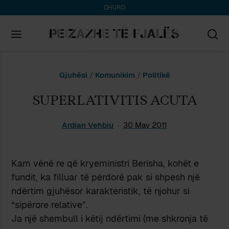
DHURO
Search
Gjuhësi
/
Komunikim
/
Politikë
for:
SUPERLATIVITIS ACUTA
Ardian Vehbiu
30 May 2011
Kam vënë re që kryeministri Berisha, kohët e
fundit, ka filluar të përdorë pak si shpesh një
ndërtim gjuhësor karakteristik, të njohur si
“sipërore relative”.
Ja një shembull i këtij ndërtimi (me shkronja të