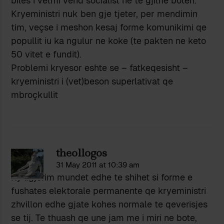
biles i vetmi vend socialist ne te gjithe boten.
Kryeministri nuk ben gje tjeter, per mendimin
tim, veçse i meshon kesaj forme komunikimi qe
popullit iu ka ngulur ne koke (te pakten ne keto
50 vitet e fundit).
Problemi kryesor eshte se – fatkeqesisht –
kryeministri i (vet)beson superlativat qe
mbroçkullit
theollogos
31 May 2011 at 10:39 am
Ky ligjerim mundet edhe te shihet si forme e
fushates elektorale permanente qe kryeministri
zhvillon edhe gjate kohes normale te qeverisjes
se tij. Te thuash qe une jam me i miri ne bote,