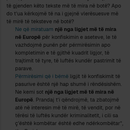
të gjenden këto tekste më të mira në botë? Apo
do t’ua kërkojmë të na i gjejnë vlerësuesve më
të mirë të teksteve në botë?
Ne që miratuam
një nga ligjet më të mira
në Europë
për konfiskimin e aseteve, le të
vazhdojmë punën për përmirësimin apo
kompletimin e të gjithë kuadrit ligjor, të
trajtimit të tyre, të luftës kundër pastrimit të
parave.
Përmirësimi që i bëmë
ligjit të konfiskimit të
pasurive është një hap shumë i rëndësishëm.
Ne kemi sot
një nga ligjet më të mira në
Europë
. Prandaj t’i qëndrojmë, ta zbatojmë
atë në interesin më të mirë, të vendit, por në
tërësi të luftës kundër kriminalitetit, i cili sa
ç’është kombëtar është edhe ndërkombëtar”,