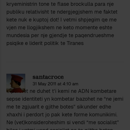
kryeministrin tone te flase brockulla para nje
publiku relativisht te ndergjegjshem me faktet
kete nuk e kuptoj dot! I vetmi shpjegim qe me
vjen me llogjikshem ne keto momente eshte
mundesia per nje gjendje te paqendrueshme
psiqike e liderit politik te Tiranes
santacroce
31 May 2011 at 4:10 am
Siperoret ne duhet t’i kemi ne ADN kombetare
sepse identiteti yn kombetar bazohet ne “ne jemi
me te zgjuarit e gjithe botes” sikunder edhe
xhaxhi i perdort jo pak kete forme komunikimi.
Ne (vet)konsideroheshim si vendi “me socialist”