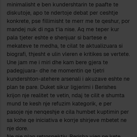
minimalisht e ben kundershtarin te paafte te
diskutoje, apo te ndertoje debat per ceshtje
konkrete, pse fillimisht te merr me te qeshur, por
mandej nuk di nga t’ia nise. Aq me teper kur
pala tjeter eshte e shenjuar si bartese e
mekateve te medha, te cilat te aktualizuara si
biografi, thjesht e ulin vleren e kritikes se vertete.
Une jam me i miri dhe kam bere gjera te
padegjuara- dhe ne momentin qe tjetri
kundershton-atehere arsenali i akuzave eshte ne
plan te pare. Duket sikur ligjerimi i Berishes
krijon nje realitet te vetin, ndaj te cilit e shumta
mund te kesh nje refuzim kategorik, e per
pasoje nje nenqeshje e cila humbet kuptimin per
sa kohe qe iniciativa e korrje shirjeve mbetet ne
nje dore.
Ne nje plan retrospektiv, Berisha vjen ne kete