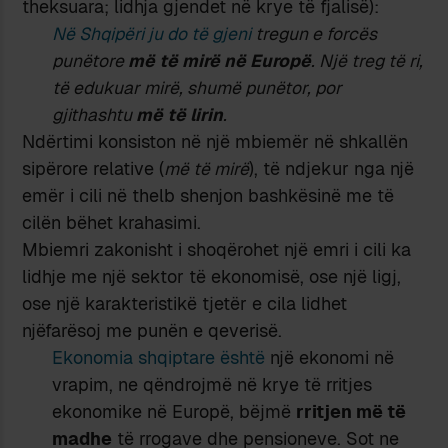
theksuara; lidhja gjendet në krye të fjalisë):
Në Shqipëri ju do të gjeni
tregun e forcës
punëtore
më të mirë në Europë
. Një treg të ri,
të edukuar mirë, shumë punëtor, por
gjithashtu
më të lirin
.
Ndërtimi konsiston në një mbiemër në shkallën
sipërore relative (
më të mirë
), të ndjekur nga një
emër i cili në thelb shenjon bashkësinë me të
cilën bëhet krahasimi.
Mbiemri zakonisht i shoqërohet një emri i cili ka
lidhje me një sektor të ekonomisë, ose një ligj,
ose një karakteristikë tjetër e cila lidhet
njëfarësoj me punën e qeverisë.
Ekonomia shqiptare është
një ekonomi në
vrapim, ne qëndrojmë në krye të rritjes
ekonomike në Europë, bëjmë
rritjen më të
madhe
të rrogave dhe pensioneve. Sot ne