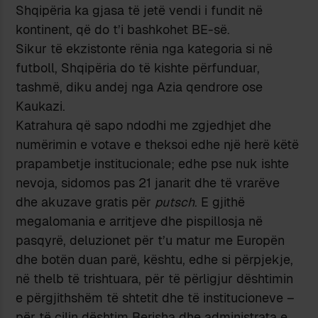
Shqipëria ka gjasa të jetë vendi i fundit në
kontinent, që do t’i bashkohet BE-së.
Sikur të ekzistonte rënia nga kategoria si në
futboll, Shqipëria do të kishte përfunduar,
tashmë, diku andej nga Azia qendrore ose
Kaukazi.
Katrahura që sapo ndodhi me zgjedhjet dhe
numërimin e votave e theksoi edhe një herë këtë
prapambetje institucionale; edhe pse nuk ishte
nevoja, sidomos pas 21 janarit dhe të vrarëve
dhe akuzave gratis për
putsch
. E gjithë
megalomania e arritjeve dhe pispillosja në
pasqyrë, deluzionet për t’u matur me Europën
dhe botën duan parë, kështu, edhe si përpjekje,
në thelb të trishtuara, për të përligjur dështimin
e përgjithshëm të shtetit dhe të institucioneve –
për të cilin dështim Berisha dhe administrata e