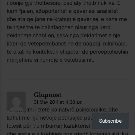
ndonje gje thelbesore, pse aty thelb nuk ka. E
kam fjalen, altoporlantet e qeverise, analistet
dhe ata qe jane ne krahun e qeverise, e kane me
te thjeshte te ballafaqohen nisur nga keto
deklarime shabllon, sesa nga deklarimet e nje
lideri qe vetepermbahet ne demagogji minimale,
te cilat ne kontekstin shqiptar do perceptoheshin
menjehere si humbje e vetebesimit.
Glupnost
31 May 2011 at 11:38 am
“Shpjegimi i tretë ka natyrë psikologjike, dhe
lidhet me një nevojë pothuajse patologjike të
Subscribe
folësit për t’u mburrur; karakteristikë kulturore
dhe sociale e krahinës nga rrjedh kryeministri, ku