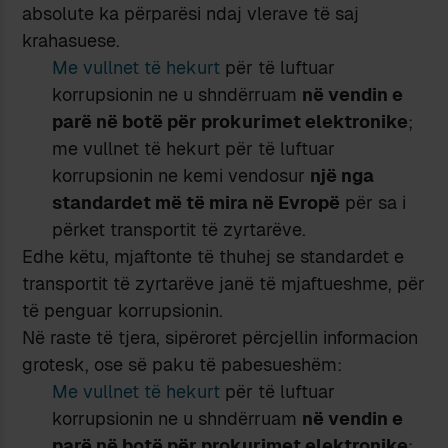
absolute ka përparësi ndaj vlerave të saj
krahasuese.
Me vullnet të hekurt
për të luftuar
korrupsionin ne u shndërruam
në vendin e
parë në botë për prokurimet elektronike
;
me vullnet të hekurt për të luftuar
korrupsionin ne kemi vendosur
një nga
standardet më të mira
në Evropë
për sa i
përket transportit të zyrtarëve.
Edhe këtu, mjaftonte të thuhej se standardet e
transportit të zyrtarëve janë të mjaftueshme, për
të penguar korrupsionin.
Në raste të tjera, sipëroret përcjellin informacion
grotesk, ose së paku të pabesueshëm:
Me vullnet të hekurt
për të luftuar
korrupsionin ne u shndërruam
në vendin e
parë në botë për prokurimet elektronike
;