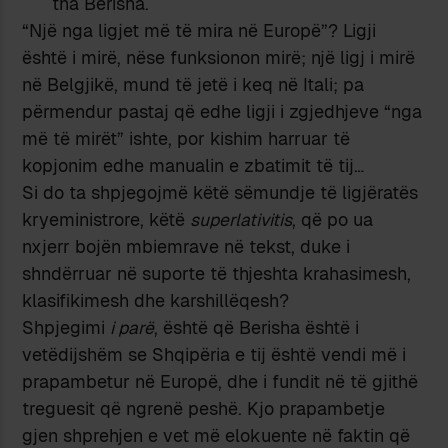
tha Berisha.
“Një nga ligjet më të mira në Europë”? Ligji
është i mirë, nëse funksionon mirë; një ligj i mirë
në Belgjikë, mund të jetë i keq në Itali; pa
përmendur pastaj që edhe ligji i zgjedhjeve “nga
më të mirët” ishte, por kishim harruar të
kopjonim edhe manualin e zbatimit të tij…
Si do ta shpjegojmë këtë sëmundje të ligjëratës
kryeministrore, këtë
superlativitis
, që po ua
nxjerr bojën mbiemrave në tekst, duke i
shndërruar në suporte të thjeshta krahasimesh,
klasifikimesh dhe karshillëqesh?
Shpjegimi
i parë
, është që Berisha është i
vetëdijshëm se Shqipëria e tij është vendi më i
prapambetur në Europë, dhe i fundit në të gjithë
treguesit që ngrenë peshë. Kjo prapambetje
gjen shprehjen e vet më elokuente në faktin që