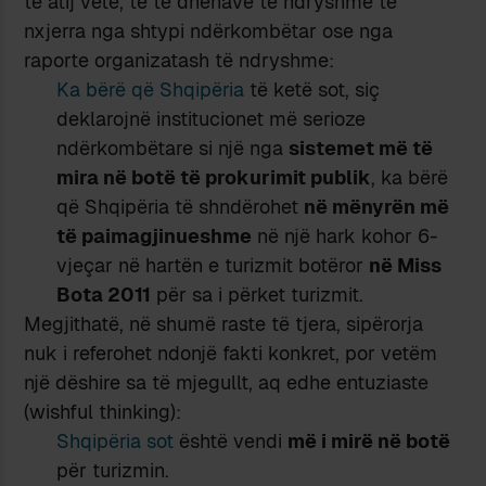
të atij vetë, të të dhënave të ndryshme të
nxjerra nga shtypi ndërkombëtar ose nga
raporte organizatash të ndryshme:
Ka bërë që Shqipëria
të ketë sot, siç
deklarojnë institucionet më serioze
ndërkombëtare si një nga
sistemet më të
mira në botë të prokurimit publik
, ka bërë
që Shqipëria të shndërohet
në mënyrën më
të paimagjinueshme
në një hark kohor 6-
vjeçar në hartën e turizmit botëror
në Miss
Bota 2011
për sa i përket turizmit.
Megjithatë, në shumë raste të tjera, sipërorja
nuk i referohet ndonjë fakti konkret, por vetëm
një dëshire sa të mjegullt, aq edhe entuziaste
(wishful thinking):
Shqipëria sot
është vendi
më i mirë në botë
për turizmin.