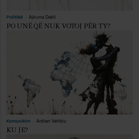
Politikë
Ajkuna Dakli
PO UNË QË NUK VOTOJ PËR TY?
Komunikim
Ardian Vehbiu
KU JE?