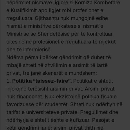
nëpërmjet nismave ligjore si Korniza Kombëtare
e Kualifikimit apo ligjet mbi profesionet e
rregulluara. Gjithashtu nuk mungojnë edhe
nismat e ministrive përkatëse si nismat e
Ministrisë së Shëndetësisë për të kontrolluar
cilësinë në profesionet e rregulluara të mjekut
dhe të infermierisë.
Ndërsa përsa i përket qëndrimit që duhet të
mbajë shteti në zhvillimin e arsimit të lartë
privat, tre janë skenarët e mundshëm:
Politika “laissez-faire”.
Politikat e shtetit
injorojnë tërësisht arsimin privat. Arsimi privat
nuk financohet. Nuk ekzistojnë politika fiskale
favorizuese për studentët. Shteti nuk ndërhyn në
tarifat e universiteteve private. Rregullimet dhe
ndërhyrja e shtetit është e kufizuar. Pasojat e
këtij qëndrimi janë: arsimi privat thith një