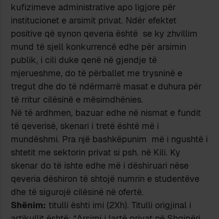
kufizimeve administrative apo ligjore për
institucionet e arsimit privat. Ndër efektet
positive që synon qeveria është se ky zhvillim
mund të sjell konkurrencë edhe për arsimin
publik, i cili duke qenë në gjendje të
mjerueshme, do të përballet me trysninë e
tregut dhe do të ndërmarrë masat e duhura për
të rritur cilësinë e mësimdhënies.
Në të ardhmen, bazuar edhe në nismat e fundit
të qeverisë, skenari i tretë është më i
mundëshmi. Pra një bashkëpunim më i ngushtë i
shtetit me sektorin privat si psh. në Kili. Ky
skenar do të ishte edhe më i dëshiruari nëse
qeveria dëshiron të shtojë numrin e studentëve
dhe të sigurojë cilësinë në ofertë.
Shënim:
titulli ështi imi (2Xh). Titulli origjinal i
artikullit është: “Arsimi i lartë privat në Shqipëri