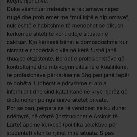
këtyre njohurive.
Duke vështruar rrebeshin e reklamave nëpër
rrugë dhe problemet me “mullinjtë e diplomave”,
nuk është e habitshme të mendohet se dikush
kërkon që shteti të kontrollojë situatën e
caktuar. Kjo kërkesë bëhet e domosdoshme kur
nismat e shoqërisë civile në këtë fushë janë
thuajse ekzistente. Bordet e profesionistëve që
kontrollojnë dhe mbikqyrin cilësinë e kualifikimit
të profesioneve përkatëse në Shqipëri janë tepër
të dobëta. Urdhërat e ndryshme si ajo e
infermierit dhe sindikatat kanë në krye njerëz që
diplomohen po nga universitetet private.
Por së pari, përpara se të vendoset se ku duhet
ndërhyrë, në ofertë (Institucionet e Arsimit të
Lartë) apo në kërkesë (politika selektive për
studentët) vlen të njihet mirë situata. Sipas