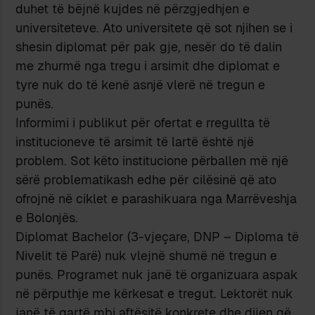
duhet të bëjnë kujdes në përzgjedhjen e
universiteteve. Ato universitete që sot njihen se i
shesin diplomat për pak gje, nesër do të dalin
me zhurmë nga tregu i arsimit dhe diplomat e
tyre nuk do të kenë asnjë vlerë në tregun e
punës.
Informimi i publikut për ofertat e rregullta të
institucioneve të arsimit të lartë është një
problem. Sot këto institucione përballen më një
sërë problematikash edhe për cilësinë që ato
ofrojnë në ciklet e parashikuara nga Marrëveshja
e Bolonjës.
Diplomat Bachelor (3-vjeçare, DNP – Diploma të
Nivelit të Parë) nuk vlejnë shumë në tregun e
punës. Programet nuk janë të organizuara aspak
në përputhje me kërkesat e tregut. Lektorët nuk
janë të qartë mbi aftësitë konkrete dhe dijen që