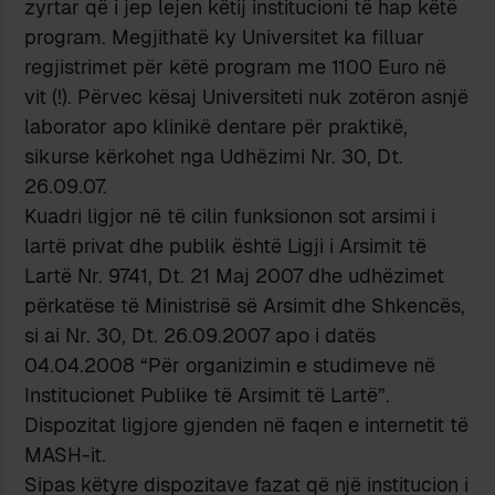
zyrtar që i jep lejen këtij institucioni të hap këtë
program. Megjithatë ky Universitet ka filluar
regjistrimet për këtë program me 1100 Euro në
vit (!). Përvec kësaj Universiteti nuk zotëron asnjë
laborator apo klinikë dentare për praktikë,
sikurse kërkohet nga Udhëzimi Nr. 30, Dt.
26.09.07.
Kuadri ligjor në të cilin funksionon sot arsimi i
lartë privat dhe publik është Ligji i Arsimit të
Lartë Nr. 9741, Dt. 21 Maj 2007 dhe udhëzimet
përkatëse të Ministrisë së Arsimit dhe Shkencës,
si ai Nr. 30, Dt. 26.09.2007 apo i datës
04.04.2008 “Për organizimin e studimeve në
Institucionet Publike të Arsimit të Lartë”.
Dispozitat ligjore gjenden në faqen e internetit të
MASH-it.
Sipas këtyre dispozitave fazat që një institucion i