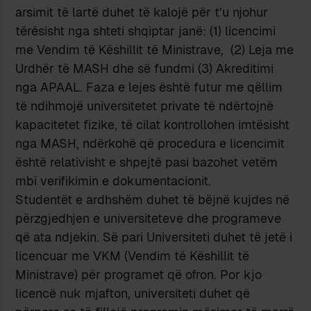
arsimit të lartë duhet të kalojë për t’u njohur
tërësisht nga shteti shqiptar janë: (1) licencimi
me Vendim të Këshillit të Ministrave, (2) Leja me
Urdhër të MASH dhe së fundmi (3) Akreditimi
nga APAAL. Faza e lejes është futur me qëllim
të ndihmojë universitetet private të ndërtojnë
kapacitetet fizike, të cilat kontrollohen imtësisht
nga MASH, ndërkohë që procedura e licencimit
është relativisht e shpejtë pasi bazohet vetëm
mbi verifikimin e dokumentacionit.
Studentët e ardhshëm duhet të bëjnë kujdes në
përzgjedhjen e universiteteve dhe programeve
që ata ndjekin. Së pari Universiteti duhet të jetë i
licencuar me VKM (Vendim të Këshillit të
Ministrave) për programet që ofron. Por kjo
licencë nuk mjafton, universiteti duhet që