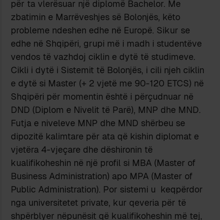
për ta vlerësuar një diplomë Bachelor. Me
zbatimin e Marrëveshjes së Bolonjës, këto
probleme ndeshen edhe në Europë. Sikur se
edhe në Shqipëri, grupi më i madh i studentëve
vendos të vazhdoj ciklin e dytë të studimeve.
Cikli i dytë i Sistemit të Bolonjës, i cili njeh ciklin
e dytë si Master (+ 2 vjetë me 90-120 ETCS) në
Shqipëri për momentin është i përçudnuar në
DND (Diplom e Nivelit të Parë), MNP dhe MND.
Futja e niveleve MNP dhe MND shërbeu se
dipozitë kalimtare për ata që kishin diplomat e
vjetëra 4-vjeçare dhe dëshironin të
kualifikoheshin në një profil si MBA (Master of
Business Administration) apo MPA (Master of
Public Administration). Por sistemi u keqpërdor
nga universitetet private, kur qeveria për të
shpërblyer nëpunësit që kualifikoheshin më tej,