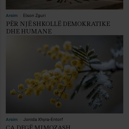
Arsim
Elson Zguri
PËR NJË SHKOLLË DEMOKRATIKE
DHE HUMANE
Arsim
Jonida Xhyra-Entorf
CA DEGË MIMOZASH