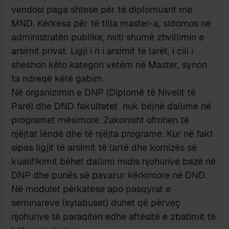
vendosi paga shtese për të diplomuarit me
MND. Kërkesa për të tilla master-a, sidomos në
administratën publike, nxiti shumë zhvillimin e
arsimit privat. Ligji i ri i arsimit të larët, i cili i
sheshon këto kategori vetëm në Master, synon
ta ndreqë këtë gabim.
Në organizimin e DNP (Diplomë të Nivelit të
Parë) dhe DND fakultetet nuk bëjnë dallime në
programet mësimore. Zakonisht ofrohen të
njëjtat lëndë dhe të njëjta programe. Kur në fakt
sipas ligjit të arsimit të lartë dhe kornizës së
kualifikimit bëhet dallimi midis njohurive bazë në
DNP dhe punës së pavarur kërkimore në DND.
Në modulet përkatëse apo pasqyrat e
seminareve (sylabuset) duhet që përveç
njohurive të paraqiten edhe aftësitë e zbatimit të