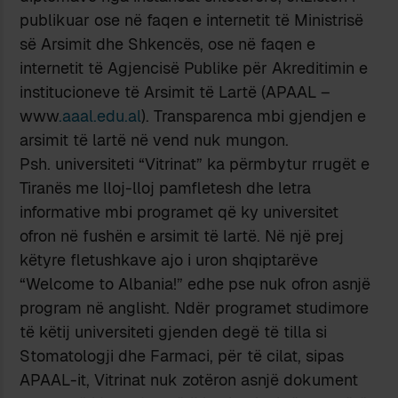
publikuar ose në faqen e internetit të Ministrisë
së Arsimit dhe Shkencës, ose në faqen e
internetit të Agjencisë Publike për Akreditimin e
institucioneve të Arsimit të Lartë (APAAL –
www
.aaal.edu.al
). Transparenca mbi gjendjen e
arsimit të lartë në vend nuk mungon.
Psh. universiteti “Vitrinat” ka përmbytur rrugët e
Tiranës me lloj-lloj pamfletesh dhe letra
informative mbi programet që ky universitet
ofron në fushën e arsimit të lartë. Në një prej
këtyre fletushkave ajo i uron shqiptarëve
“Welcome to Albania!” edhe pse nuk ofron asnjë
program në anglisht. Ndër programet studimore
të këtij universiteti gjenden degë të tilla si
Stomatologji dhe Farmaci, për të cilat, sipas
APAAL-it, Vitrinat nuk zotëron asnjë dokument