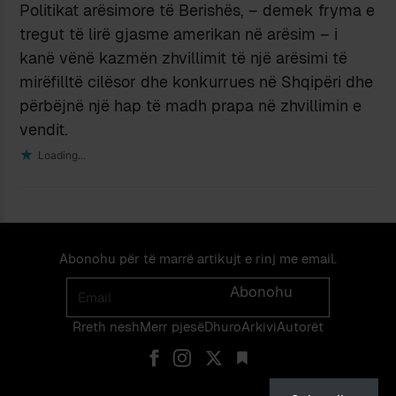
Politikat arësimore të Berishës, – demek fryma e
tregut të lirë gjasme amerikan në arësim – i
kanë vënë kazmën zhvillimit të një arësimi të
mirëfilltë cilësor dhe konkurrues në Shqipëri dhe
përbëjnë një hap të madh prapa në zhvillimin e
vendit.
Loading...
Abonohu për të marrë artikujt e rinj me email.
Email
Abonohu
Rreth nesh
Merr pjes​​ë​
Dhuro
Arkivi
Autorët