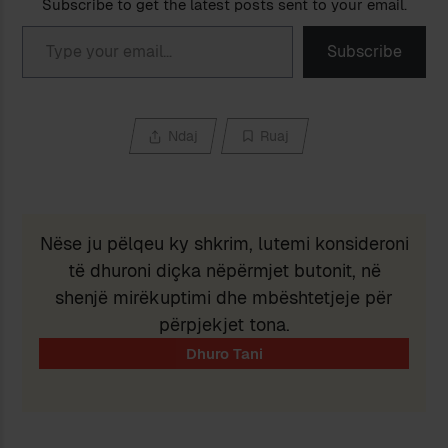
Subscribe to get the latest posts sent to your email.
Type your email…
Subscribe
Ndaj
Ruaj
Nëse ju pëlqeu ky shkrim, lutemi konsideroni
të dhuroni diçka nëpërmjet butonit, në
shenjë mirëkuptimi dhe mbështetjeje për
përpjekjet tona.