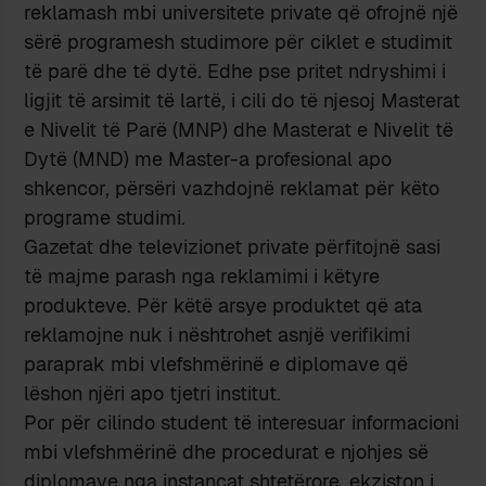
reklamash mbi universitete private që ofrojnë një
sërë programesh studimore për ciklet e studimit
të parë dhe të dytë. Edhe pse pritet ndryshimi i
ligjit të arsimit të lartë, i cili do të njesoj Masterat
e Nivelit të Parë (MNP) dhe Masterat e Nivelit të
Dytë (MND) me Master-a profesional apo
shkencor, përsëri vazhdojnë reklamat për këto
programe studimi.
Gazetat dhe televizionet private përfitojnë sasi
të majme parash nga reklamimi i këtyre
produkteve. Për këtë arsye produktet që ata
reklamojne nuk i nështrohet asnjë verifikimi
paraprak mbi vlefshmërinë e diplomave që
lëshon njëri apo tjetri institut.
Por për cilindo student të interesuar informacioni
mbi vlefshmërinë dhe procedurat e njohjes së
diplomave nga instancat shtetërore, ekziston i