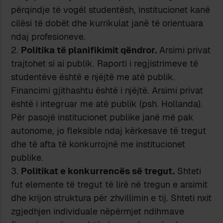
përqindje të vogël studentësh, institucionet kanë
cilësi të dobët dhe kurrikulat janë të orientuara
ndaj profesioneve.
Politika të planifikimit qëndror.
Arsimi privat
trajtohet si ai publik. Raporti i regjistrimeve të
studentëve është e njëjtë me atë publik.
Financimi gjithashtu është i njëjtë. Arsimi privat
është i integruar me atë publik (psh. Hollanda).
Për pasojë institucionet publike janë më pak
autonome, jo fleksible ndaj kërkesave të tregut
dhe të afta të konkurrojnë me institucionet
publike.
Politikat e konkurrencës së tregut.
Shteti
fut elemente të tregut të lirë në tregun e arsimit
dhe krijon struktura për zhvillimin e tij. Shteti nxit
zgjedhjen individuale nëpërmjet ndihmave