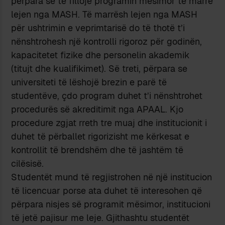
përpara se të fillojë programin mësimor të marrë
lejen nga MASH. Të marrësh lejen nga MASH
për ushtrimin e veprimtarisë do të thotë t’i
nënshtrohesh një kontrolli rigoroz për godinën,
kapacitetet fizike dhe personelin akademik
(titujt dhe kualifikimet). Së treti, përpara se
universiteti të lëshojë brezin e parë të
studentëve, çdo program duhet t’i nënshtrohet
procedurës së akreditimit nga APAAL. Kjo
procedure zgjat rreth tre muaj dhe institucionit i
duhet të përballet rigorizisht me kërkesat e
kontrollit të brendshëm dhe të jashtëm të
cilësisë.
Studentët mund të regjistrohen në një institucion
të licencuar porse ata duhet të interesohen që
përpara nisjes së programit mësimor, institucioni
të jetë pajisur me leje. Gjithashtu studentët