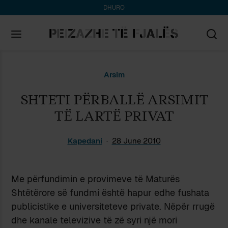
DHURO
Search
Arsim
for:
SHTETI PËRBALLË ARSIMIT
TË LARTË PRIVAT
Kapedani
28 June 2010
Me përfundimin e provimeve të Maturës
Shtëtërore së fundmi është hapur edhe fushata
publicistike e universiteteve private. Nëpër rrugë
dhe kanale televizive të zë syri një mori