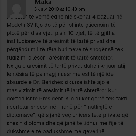
Maks
3 July 2010 at 10:43 pm
Po sikur të vemë edhe një skenar 4 bazuar në
Modelin3? Kjo do të përfshinte çlicensim të
plotë për disa vjet, p.sh. 10 vjet, të të gjitha
institucioneve të arësimit të lartë privat dhe
përqëndrim i të tëra burimeve të shoqërisë tek
fuqizimi cilësor i arësimit të lartë shtetëror.
Nxitja e arësimit të lartë privat duke i krijuar atij
lehtësira të paimagjinueshme është një ide
absurde e Dr. Berishës sikurse ishte ajo e
masivizimit të arësimit të lartë shtetëror kur
doktori ishte President. Kjo duket qartë tek fakti
i përfolur shpesh në Tiranë për “mullinjtë e
diplomave”, që s’janë veç universitete private që
shesin diploma dhe që janë të lidhur me fije të
dukshme e të padukshme me qeverinë.