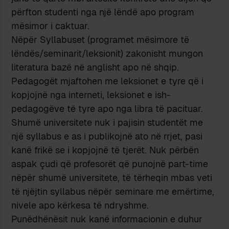
përfton studenti nga një lëndë apo program
mësimor i caktuar.
Nëpër Syllabuset (programet mësimore të
lëndës/seminarit/leksionit) zakonisht mungon
literatura bazë në anglisht apo në shqip.
Pedagogët mjaftohen me leksionet e tyre që i
kopjojnë nga interneti, leksionet e ish-
pedagogëve të tyre apo nga libra të pacituar.
Shumë universitete nuk i pajisin studentët me
një syllabus e as i publikojnë ato në rrjet, pasi
kanë frikë se i kopjojnë të tjerët. Nuk përbën
aspak çudi që profesorët që punojnë part-time
nëpër shumë universitete, të tërheqin mbas veti
të njëjtin syllabus nëpër seminare me emërtime,
nivele apo kërkesa të ndryshme.
Punëdhënësit nuk kanë informacionin e duhur