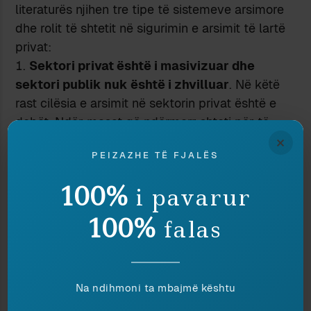
literaturës njihen tre tipe të sistemeve arsimore
dhe rolit të shtetit në sigurimin e arsimit të lartë
privat:
Sektori privat është i masivizuar dhe
sektori publik nuk është i zhvilluar
. Në këtë
rast cilësia e arsimit në sektorin privat është e
dobët. Ndër masat që ndërmerr shteti për të
×
rregulluar situatën janë ndjekja e politikave
PEIZAZHE TË FJALËS
kufizuese për arsimin privat dhe ngritja e
strukturave për kontrollin e cilësisë siç janë
100%
i pavarur
agjencitë e akreditimit. Rast i tillë është India.
Sektori privat dhe publik bashkëveprojnë e
100%
falas
bashkëpunojnë në të njëjtin treg.
Grupet e
interesit mundësojnë bashkëpunimin e sektorit
privat me atë publik. Në rrafshin kombëtar
Na ndihmoni ta mbajmë kështu
ekziston një standard mbarëkombëtar për
diplomat universitare. Qeveria subvencionon dhe