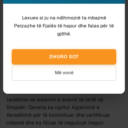
mbështet institucionet private me qëllim të
barazoj kushtet e arsimit privat me atë publik.
Lexues si ju na ndihmojnë ta mbajmë
Hollanda, Kili dhe Begjika renditen në këtë
Peizazhe të Fjalës të hapur dhe falas për të
kategori.
gjithë.
Sektori publik përfshin një pjesë të mirë të
tregut dhe sektori privat zhvillohet vetëm në
periferi të tij.
Sektori privat vetë-financohet dhe
DHURO SOT
është tërësisht i pavarur. Ky sektor nuk mund të
konkurroj me atë publik, i cili është tepër cilësor
Më vonë
dhe mbulon gjerësisht kërkesën. Ky tip haset në
Gjermani, Francë, Suedi apo Angli.
Tipi i parë duket më i afërt me situatën e
tanishme në sistemin e arsimit të lartë në
Shqipëri. Qeveria ka ngritur Agjencinë e
Akreditimit për të kontrolluar dhe certifikuar
cilësinë dhe ka filluar të rregullojë tregun