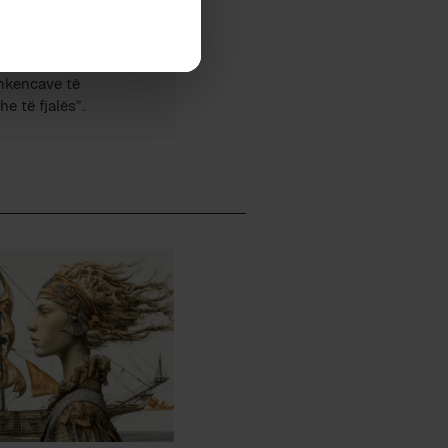
tor i mbi 20 librave në
Shkencave të
e të fjalës”.