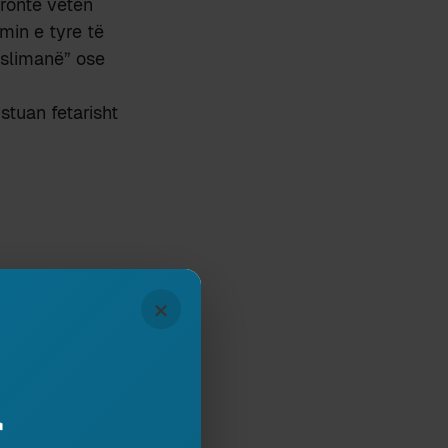
aronte veten
min e tyre të
yslimanë” ose
stuan fetarisht
×
12
r