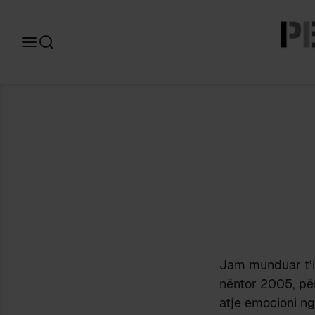
Search
for:
Jam munduar t’i 
nëntor 2005, për
atje emocioni ng