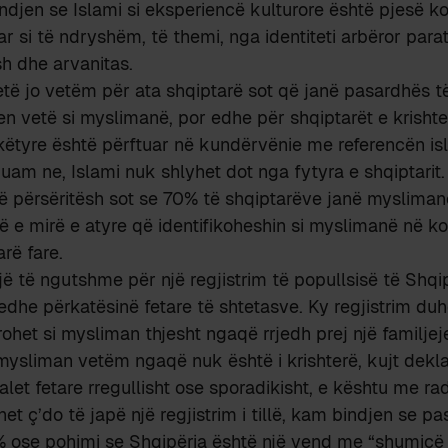
djen se Islami si eksperiencë kulturore është pjesë ko
tar si të ndryshëm, të themi, nga identiteti arbëror para
sh dhe arvanitas.
etë jo vetëm për ata shqiptarë sot që janë pasardhës 
n vetë si myslimanë, por edhe për shqiptarët e krishte
i këtyre është përftuar në kundërvënie me referencën is
m ne, Islami nuk shlyhet dot nga fytyra e shqiptarit.
të përsëritësh sot se 70% të shqiptarëve janë myslim
ë e mirë e atyre që identifikoheshin si myslimanë në k
rë fare.
ë të ngutshme për një regjistrim të popullsisë të Shqip
dhe përkatësinë fetare të shtetasve. Ky regjistrim duh
rohet si mysliman thjesht ngaqë rrjedh prej një familje
mysliman vetëm ngaqë nuk është i krishterë, kujt dek
alet fetare rregullisht ose sporadikisht, e kështu me ra
t ç’do të japë një regjistrim i tillë, kam bindjen se pa
0% ose pohimi se Shqipëria është një vend me “shumic