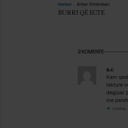
Histori
Arber Shtëmbari
BURRI QË ECTE
2 KOMENTE
s.c
Kam qeshu
lekture 
degjuar p
me persht
Loading...