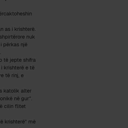
përcaktoheshin
 as i krishterë.
shpirtërore nuk
 i përkas një
.
o të jepte shifra
i krishterë e të
 të rinj, e
 katolik alter
onikë në gur”.
cilin flitet
të krishterë” më