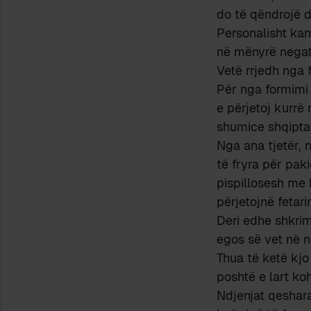
do të qëndrojë 
Personalisht kam
në mënyrë negati
Vetë rrjedh nga 
Për nga formimi
e përjetoj kurrë 
shumice shqiptar
Nga ana tjetër, n
të fryra për pak
pispillosesh me 
përjetojnë fetar
Deri edhe shkrimt
egos së vet në n
Thua të ketë kjo 
poshtë e lart ko
Ndjenjat qeshara