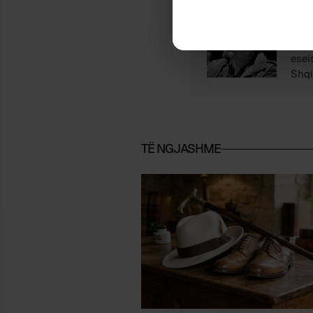
Ar
Shkr
esei
Shqi
TË NGJASHME