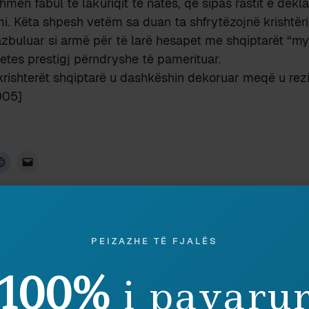
hmen fabul të lakuriqit të natës, që sipas rastit e dekl
. Këta shpesh vetëm sa duan ta shfrytëzojnë krishtëri
azbuluar si armë për të larë hesapet me shqiptarët “m
 vetes prestigj përndryshe të pamerituar.
krishterët shqiptarë u dashkëshin dekoruar meqë u rezi
005]
IKA DHE
TË NUMËROSH FENË!
E BËNË TELEF
4 January 2013
2 September 20
In "Antropologji"
PEIZAZHE TË FJALËS
In "Politikë"
100%
i pavaru