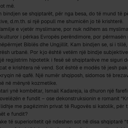
dot më.
 bindjen se shqiptarët, për nga besa, do të mund të 
ve, d.m.th. si një popull me shumicën jo të krishterë.
familje e vjetër myslimane, por nuk ndihem as mysliman
 kulturor i përkas Evropës perëndimore, por përmasën 
nëpërmjet Biblës dhe Ungjillit. Kam bindjen se, si i tillë,
ësh urbanë. Por kjo është vetëm një bindje subjektive
jë regjistrim hipotetik i fesë së shqiptarëve me siguri d
icat e krishtera në vend. Sot është e modës të jesh pak 
kryqin në qafë. Një numër shqiposh, sidomos të brezave
inë në mënyrë kozmetike.
ari ynë kombëtar, Ismail Kadareja, ia dhuron një farefis
ovelëzën e fundit – ose dekonstruksionin e romanit “Kr
lidhje me pagëzimin privat të Rugovës si katolik, për të 
hët e fundit?
ke të superioritetit që ndeshen sot në disa shqiptarë “