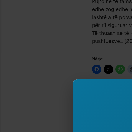
kujtojnë të fams
edhe zog edhe mi
lashtë a të pors
për t’i siguruar
Të thuash se të 
pushtuesve… [2
Ndaje:
FETË TONA – PRAKT
IDENTITETE
28 September 2014
In "Histori"