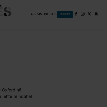
ARKIVI
MERR PJESË
DHURO
ë Oxford në
e lehtë të ndahet