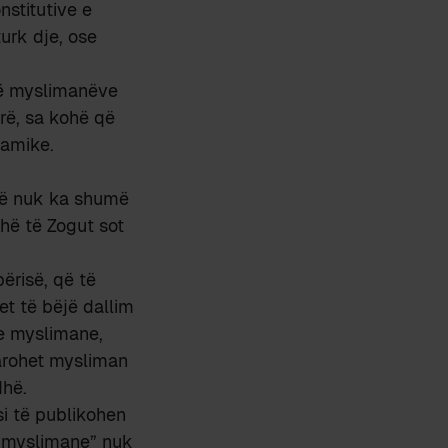
nstitutive e
turk dje, ose
të myslimanëve
rë, sa kohë që
lamike.
anë nuk ka shumë
ohë të Zogut sot
ërisë, që të
et të bëjë dallim
je myslimane,
larohet mysliman
dhë.
si të publikohen
ë myslimane” nuk