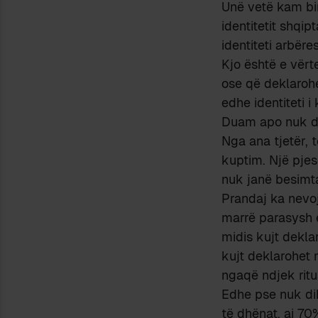
Unë vetë kam bin
identitetit shqip
identiteti arbëre
Kjo është e vërt
ose që deklarohe
edhe identiteti 
Duam apo nuk dua
Nga ana tjetër, 
kuptim. Një pjes
nuk janë besimta
Prandaj ka nevoj
marrë parasysh e
midis kujt dekla
kujt deklarohet 
ngaqë ndjek ritu
Edhe pse nuk dihe
të dhënat, ai 7