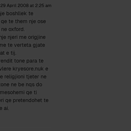
29 April 2008 at 2:25 am
nje boshllek te
 qe te them nje ose
 ne oxford.
je njeri me origjine
ume te verteta gjate
t e tij.
endit tone para te
 vlere kryesore.nuk e
religjioni tjeter ne
 tone ne be nqs do
 mesohemi qe ti
eri qe pretendohet te
 ai.