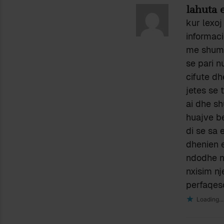
lahuta 
kur lexoj
informac
me shume 
se pari n
cifute dh
jetes se 
ai dhe sh
huajve be
di se sa 
dhenien 
ndodhe n
nxisim nj
perfaqeso
Loading...