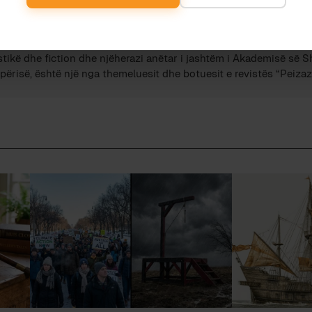
dian Vehbiu
imtari, publicisti dhe studiuesi i gjuhës shqipe Ardian Vehbiu, au
stikë dhe fiction dhe njëherazi anëtar i jashtëm i Akademisë së 
përisë, është një nga themeluesit dhe botuesit e revistës “Peizazh