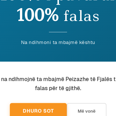
Discover more from Peizazhe të fjalës
100%
falas
Subscribe to get the latest posts sent to your email.
Na ndihmoni ta mbajmë kështu
Ruaj
SHPËRNDAJ
eu ky shkrim, lutemi konsideroni të dhuroni diçka nëpër
u na ndihmojnë ta mbajmë Peizazhe të Fjalës 
shenjë mirëkuptimi dhe mbështetjeje për përpjekjet t
falas për të gjithë.
DHURO SOT
Më vonë