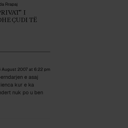
da Rrapaj
RIVAT” I
HE ÇUDI TË
6 August 2007 at 6:22 pm
perndarjen e asaj
dienca kur e ka
ndert nuk po u ben