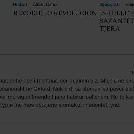
Histori
Alban Dano
Gjeografi
Klej
REVOLTË, JO REVOLUCION
ISHULLI “P
SAZANIT D
TJERA
1
r, edhe pse i trishtuar, per guximin e z. Mojsiu ne sh
vecanerisht ne Oxford. Nuk e di sa stomak ka pasur au
or me siguri (mendoj) jane habitur bollshem. Ne te ku
ypje (ne mos perzjerje stomaku) inferioriteti yne.