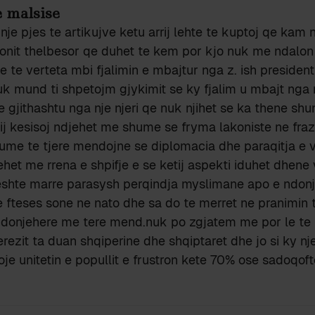
e malsise
 nje pjes te artikujve ketu arrij lehte te kuptoj qe kam 
ionit thelbesor qe duhet te kem por kjo nuk me ndalon
te verteta mbi fjalimin e mbajtur nga z. ish president
uk mund ti shpetojm gjykimit se ky fjalim u mbajt nga n
e gjithashtu nga nje njeri qe nuk njihet se ka thene sh
tij kesisoj ndjehet me shume se fryma lakoniste ne fraza
ume te tjere mendojne se diplomacia dhe paraqitja e v
het me rrena e shpifje e se ketij aspekti iduhet dhene
eshte marre parasysh perqindja myslimane apo e ndonje 
e fteses sone ne nato dhe sa do te merret ne pranimin
donjehere me tere mend.nuk po zgjatem me por le te
erezit ta duan shqiperine dhe shqiptaret dhe jo si ky nj
je unitetin e popullit e frustron kete 70% ose sadoqofte