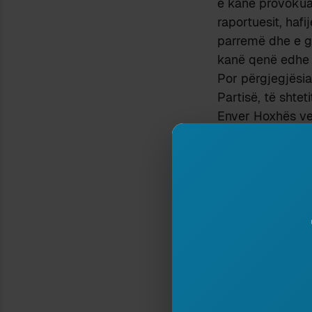
e kanë provokua
raportuesit, haf
parremë dhe e gj
kanë qenë edhe a
Por përgjegjësia
Partisë, të shtet
Enver Hoxhës vet
e persekutimeve,
Nëse vetë mënyra
tillë, që të fav
bashkëfajësisë n
etike e raportim
pasojë e degradi
Është e vërtetë 
publikë. Ka njerë
ketë njerëz që t
torturojnë fëmij