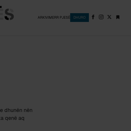
ARKIVI
MERR PJESË
DHURO
he dhunën nën
ka qenë aq