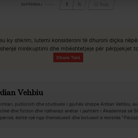
Ruaj
SHPËRNDAJ
eu ky shkrim, lutemi konsideroni të dhuroni diçka nëpër
shenjë mirëkuptimi dhe mbështetjeje për përpjekjet t
dian Vehbiu
imtari, publicisti dhe studiuesi i gjuhës shqipe Ardian Vehbiu, au
stikë dhe fiction dhe njëherazi anëtar i jashtëm i Akademisë së 
përisë, është një nga themeluesit dhe botuesit e revistës “Peizazh