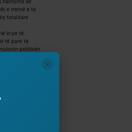
s harrojmë se
rët e rremë e të
s totalitare
 në krye të
hë të parë të
mulonin politikën
×
alitare ishte e
rndarjen e
dhe katastrofa
stemit, sesa si
r
 të bëhen
Por nuk di të
se do t’u