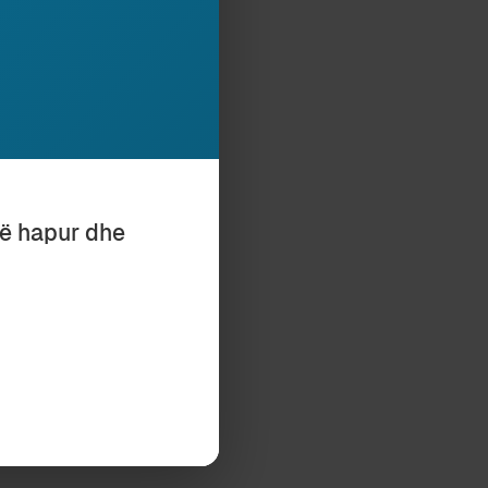
“të larë” nuk
jtën deri në fund
kishte nevojë për
të hapur dhe
Subscribe