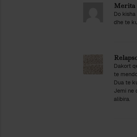
Merita
Do kisha 
dhe te ku
Relaps
Dakort qe
te mendo
Dua te ku
Jemi ne 
alibira.