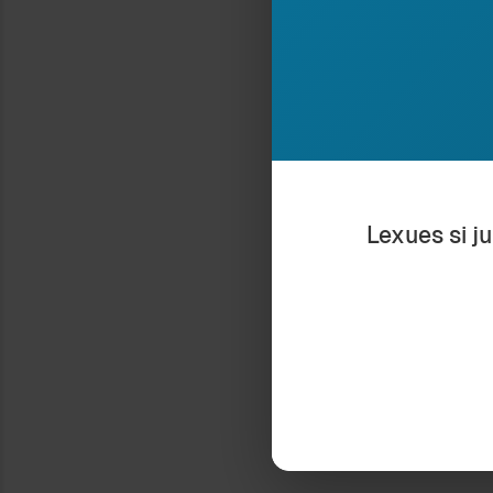
Ajo që dua të th
duhet të harrojnë
lidhjet prioritar
shërbimet e tyre
[2004]
Ndaje:
Lexues si j
Type your email…