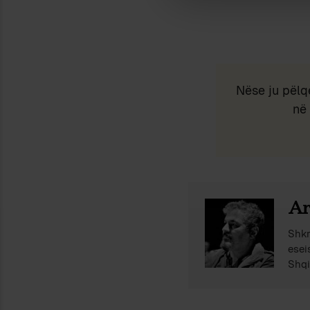
Nëse ju pëlq
në 
Ar
Shkr
esei
Shqi