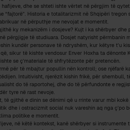
 hafijeve, dhe se shteti ishte vërtet në përgjim të qyte
e “fajtorë”. Historia e totalitarizmit në Shqipëri tregon
 fabrikuar në përputhje me nevojat e momentit.
jithë ky mekanizëm i dosjeve? Kujt i ka shërbyer dhe 
në përgjigje të studiuara. Dosjet natyrisht përmbanin 
shin kundër personave të ndryshëm, kur këtyre t’u ki
n që, sikur të kishte vendosur Enver Hoxha ta dënonte 
kishte se ç’materiale të shfrytëzonte për pretencën.
ormë për të mbajtur popullin nën kontroll; ose njëfarë k
dijen. Intuitivisht, njerëzit kishin frikë, për shembull, t
alisht do të raportohej, dhe do të përfundonte e regjis
dër tyre në rast nevoje.
sht, të gjithë e dinin se dënimi që u rrinte varur mbi kokë
itik dhe i ostracizmit social nuk vareshin aq nga ç’po 
klima politike e momentit.
ijeve, në këtë kontekst, kanë shërbyer si instrumente t