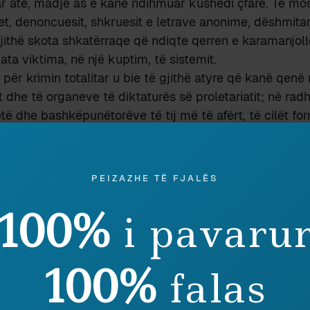
r atë, madje as e kanë ndihmuar kushedi çfarë. Të mo
ijet, denoncuesit, shkruesit e letrave anonime, dëshmita
ithë skota shkatërraqe që ndiqte qerren e karamanjollë
ta viktima, në një kuptim, të sistemit.
 për krimin totalitar u bie të gjithë atyre që kanë qenë
it dhe të organeve të diktaturës së proletariatit; në rad
ë dhe bashkëpunëtorëve të tij më të afërt, të cilët for
 dhe kontrollonin përpikmërinë e zbatimit të saj.
 e funksionimit të shtetit dhe e ushtrimit të dhunës tot
orizonte pjesëmarrjen e masave në persekutim, ose shpë
PEIZAZHE TË FJALËS
ë popull si një mjet të kompaktësimit social, atëherë e
eve do parë më shumë si një efekt i mbrapshtësisë së si
100%
i pavaru
mit moral të raportuesve.
se shembuj të virtytit gjithnjë gjenden, dhe është mirë
z që i kanë rezistuar diktaturës, qoftë edhe pasivisht. 
100%
falas
’u kenë rezistuar presioneve edhe kur i kanë kërcënuar 
ët, përdhunojnë gratë dhe motrat…