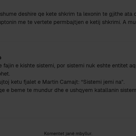
shume deshire qe kete shkrim ta lexonin te gjithe ata q
ptonin me te vertete permbajtjen e ketij shkrimi. A m
o
 fajin e kishte sistemi, por sistemi nuk eshte entitet 
het.
jtoj ketu fjalet e Martin Camajt: “Sistemi jemi na”.
qe e beme te mundur dhe e ushqyem katallanin sistem
Komentet janë mbyllur.