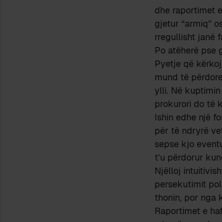
dhe raportimet e
gjetur “armiq” os
rregullisht janë
Po atëherë pse g
Pyetje që kërkoj
mund të përdore
ylli. Në kuptimi
prokurori do të 
Ishin edhe një f
për të ndryrë vetë
sepse kjo eventu
t’u përdorur kun
Njëlloj intuitivi
persekutimit pol
thonin, por nga 
Raportimet e haf