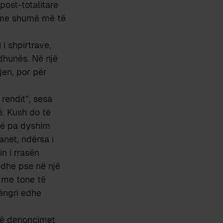
post-totalitare
time shumë më të
i shpirtrave,
 dhunës. Në një
jen, por për
rendit”, sesa
ë. Kush do të
enë pa dyshim
anet, ndërsa i
in i rrasën
edhe pse në një
 me tone të
hëngri edhe
 në denoncimet