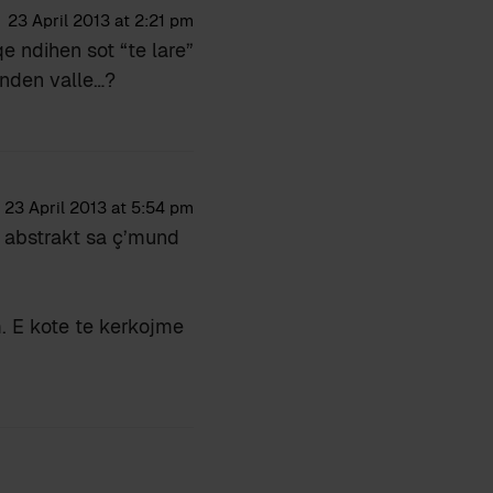
23 April 2013 at 2:21 pm
e ndihen sot “te lare”
unden valle…?
23 April 2013 at 5:54 pm
aq abstrakt sa ç’mund
. E kote te kerkojme