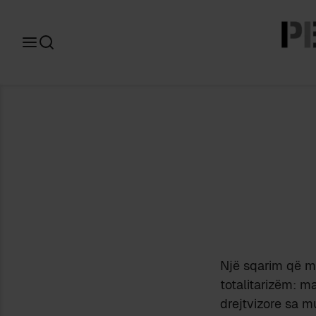
Search
for:
Një sqarim që m
totalitarizëm: 
drejtvizore sa m