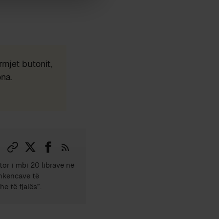
mjet butonit,
ona.
tor i mbi 20 librave në
Shkencave të
e të fjalës”.