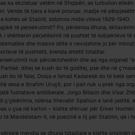
 as ka ekzistuar vetëm në Shqipëri, as turbullon etikën 
ri. Vende të tjera e kanë provuar, madje në përpjesë
 e kohës së Stalinit, sidomos midis viteve 1929-1940.
gjikë të persekutimit? Po, përderisa dhuna, skllavërimi 
të, i shërbenin përjetësimit në pushtet të subjekteve të
stematike dhe masive ishte e nevojshme jo për mbrojt
orteve të pushtetit, brenda shtetit totalitar.
ersekutimit nuk përcaktoheshin dhe aq nga organet “e 
 Partisë: dihej se kush do të goditej, pse dhe në ç’mas
ush do të falej. Dosja e Ismail Kadaresë do të ketë q
ë sesa e Ibrahim Uruçit; por i pari nuk u prek nga org
jatë fushatave antiliberale. Jorgo Bllacin dhe Visar Zhit
i ç’çikërrima, ndërsa Xhevahir Spahiun e lanë jashtë, 
pas u çua në karton – kishte shkruar për Enver Hoxhën
të Mandelstam-it, në poezinë e tij për Stalinin, që i 
gënjejë mendja se dhuna totalitare e kishte origjinën