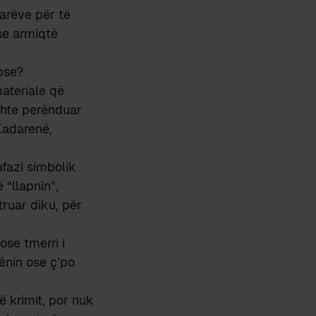
tarëve për të
 se armiqtë
pse?
materiale që
shte perënduar
Kadarenë,
afazi simbolik
ë “llapnin”,
truar diku, për
 ose tmerri i
bënin ose ç’po
ë krimit, por nuk