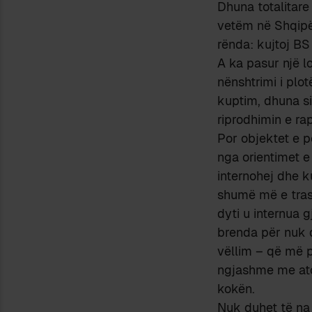
Dhuna totalitare
vetëm në Shqipë
rënda: kujtoj BS
A ka pasur një lo
nënshtrimi i plo
kuptim, dhuna si
riprodhimin e rap
Por objektet e p
nga orientimet e
internohej dhe k
shumë më e trash
dyti u internua g
brenda për nuk d
vëllim – që më 
ngjashme me ato 
kokën.
Nuk duhet të na 