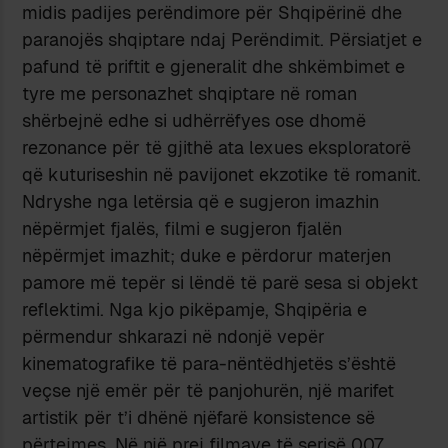
midis padijes perëndimore për Shqipërinë dhe
paranojës shqiptare ndaj Perëndimit. Përsiatjet e
pafund të priftit e gjeneralit dhe shkëmbimet e
tyre me personazhet shqiptare në roman
shërbejnë edhe si udhërrëfyes ose dhomë
rezonance për të gjithë ata lexues eksploratorë
që kuturiseshin në pavijonet ekzotike të romanit.
Ndryshe nga letërsia që e sugjeron imazhin
nëpërmjet fjalës, filmi e sugjeron fjalën
nëpërmjet imazhit; duke e përdorur materjen
pamore më tepër si lëndë të parë sesa si objekt
reflektimi. Nga kjo pikëpamje, Shqipëria e
përmendur shkarazi në ndonjë vepër
kinematografike të para-nëntëdhjetës s’është
veçse një emër për të panjohurën, një marifet
artistik për t’i dhënë njëfarë konsistence së
përtejmes. Në një prej filmave të serisë 007,