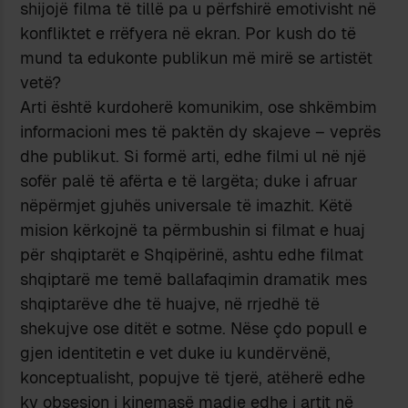
shijojë filma të tillë pa u përfshirë emotivisht në
konfliktet e rrëfyera në ekran. Por kush do të
mund ta edukonte publikun më mirë se artistët
vetë?
Arti është kurdoherë komunikim, ose shkëmbim
informacioni mes të paktën dy skajeve – veprës
dhe publikut. Si formë arti, edhe filmi ul në një
sofër palë të afërta e të largëta; duke i afruar
nëpërmjet gjuhës universale të imazhit. Këtë
mision kërkojnë ta përmbushin si filmat e huaj
për shqiptarët e Shqipërinë, ashtu edhe filmat
shqiptarë me temë ballafaqimin dramatik mes
shqiptarëve dhe të huajve, në rrjedhë të
shekujve ose ditët e sotme. Nëse çdo popull e
gjen identitetin e vet duke iu kundërvënë,
konceptualisht, popujve të tjerë, atëherë edhe
ky obsesion i kinemasë madje edhe i artit në