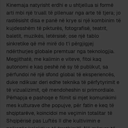
Kinemaja natyrisht erdhi e u shtjellua si formë
arti mbi një truall të pllenuar nga arte të tjera; jo
rastësisht disa e panë në krye si një kombinim të
kujdesshëm të pikturës, fotografisë, teatrit,
baletit, muzikës, letërsisë; ose një tablo
sinkretike që më mirë do t’i përgjigjej
ndërthurjes globale premtuar nga teknologjia.
Megjithatë, me kalimin e viteve, fitoi kaq
autonomi e kaq peshë në sy të publikut, sa
përfundoi në një sfond global të eksperiencës,
duke ndikuar deri edhe teknika të përfytyrimit e
të vizualizimit, që mendoheshin si primordiale.
Përhapja e pashoqe e filmit si mjet komunikimi
mes kulturave dhe popujve, për fatin e keq të
shqiptarëve, koincidoi me veçimin totalitar të
Shqipërisë pas Luftës II dhe kultivimin e