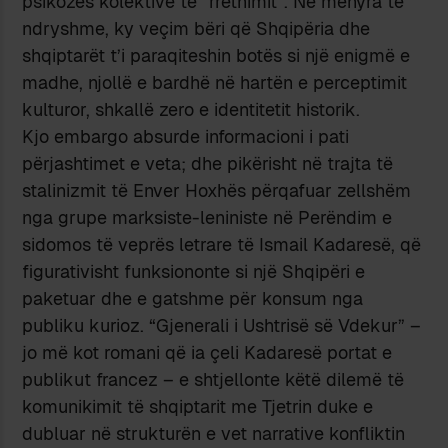
psikozës kolektive të “rrethimit”. Në mënyra të
ndryshme, ky veçim bëri që Shqipëria dhe
shqiptarët t’i paraqiteshin botës si një enigmë e
madhe, njollë e bardhë në hartën e perceptimit
kulturor, shkallë zero e identitetit historik.
Kjo embargo absurde informacioni i pati
përjashtimet e veta; dhe pikërisht në trajta të
stalinizmit të Enver Hoxhës përqafuar zellshëm
nga grupe marksiste-leniniste në Perëndim e
sidomos të veprës letrare të Ismail Kadaresë, që
figurativisht funksiononte si një Shqipëri e
paketuar dhe e gatshme për konsum nga
publiku kurioz. “Gjenerali i Ushtrisë së Vdekur” –
jo më kot romani që ia çeli Kadaresë portat e
publikut francez – e shtjellonte këtë dilemë të
komunikimit të shqiptarit me Tjetrin duke e
dubluar në strukturën e vet narrative konfliktin