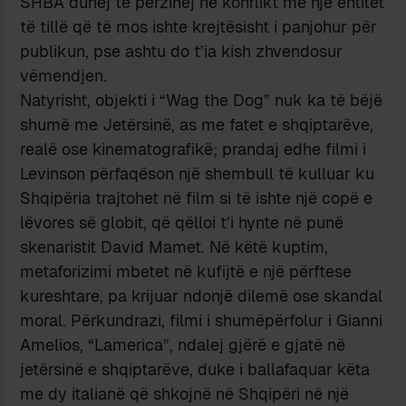
SHBA duhej të përzihej në konflikt me një entitet
të tillë që të mos ishte krejtësisht i panjohur për
publikun, pse ashtu do t’ia kish zhvendosur
vëmendjen.
Natyrisht, objekti i “Wag the Dog” nuk ka të bëjë
shumë me Jetërsinë, as me fatet e shqiptarëve,
realë ose kinematografikë; prandaj edhe filmi i
Levinson përfaqëson një shembull të kulluar ku
Shqipëria trajtohet në film si të ishte një copë e
lëvores së globit, që qëlloi t’i hynte në punë
skenaristit David Mamet. Në këtë kuptim,
metaforizimi mbetet në kufijtë e një përftese
kureshtare, pa krijuar ndonjë dilemë ose skandal
moral. Përkundrazi, filmi i shumëpërfolur i Gianni
Amelios, “Lamerica”, ndalej gjërë e gjatë në
jetërsinë e shqiptarëve, duke i ballafaquar këta
me dy italianë që shkojnë në Shqipëri në një