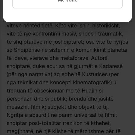
pothuajse mbytës në brezin e ri të regjisorëve,
të paktën në Shqipëri; siç e shembëllzon një
pjesë e mirë e filmave shqiptarë prodhuar gjatë
viteve nëntëdhjetë. Këto vite ishin, historikisht,
vite të një konfrontimi masiv, shpesh traumatik,
të shqiptarëve me joshqiptarët; ose vite të hyrjes
së Shqipërisë në sistemin e komunikimit planetar
të ideve, vlerave dhe metaforave. Autorë
shqiptarë, duke ecur sa në gjurmët e Kadaresë
(për nga narrativa) aq edhe të Kusturicës (për
nga teknikat dhe koncepti kinematografik) u
treguan të obsesionuar me të Huajin si
personazh dhe si publik; brenda dhe jashtë
mesazhit filmik; subjekt dhe objekt të tij.
Ngritja e absurdit në parim universal të filmit
shqiptar post-totalitar rrezikon të kthehet,
megjithatë, në një klishe të mërzitshme për të