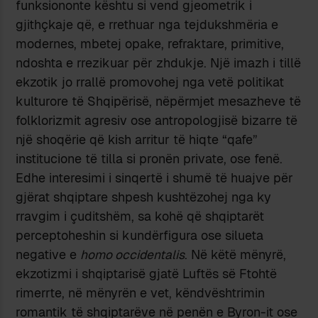
funksiononte kështu si vend gjeometrik i
gjithçkaje që, e rrethuar nga tejdukshmëria e
modernes, mbetej opake, refraktare, primitive,
ndoshta e rrezikuar për zhdukje. Një imazh i tillë
ekzotik jo rrallë promovohej nga vetë politikat
kulturore të Shqipërisë, nëpërmjet mesazheve të
folklorizmit agresiv ose antropologjisë bizarre të
një shoqërie që kish arritur të hiqte “qafe”
institucione të tilla si pronën private, ose fenë.
Edhe interesimi i sinqertë i shumë të huajve për
gjërat shqiptare shpesh kushtëzohej nga ky
rravgim i çuditshëm, sa kohë që shqiptarët
perceptoheshin si kundërfigura ose silueta
negative e
homo occidentalis
. Në këtë mënyrë,
ekzotizmi i shqiptarisë gjatë Luftës së Ftohtë
rimerrte, në mënyrën e vet, këndvështrimin
romantik të shqiptarëve në penën e Byron-it ose