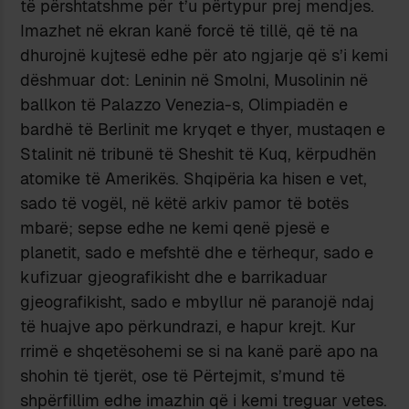
të përshtatshme për t’u përtypur prej mendjes.
Imazhet në ekran kanë forcë të tillë, që të na
dhurojnë kujtesë edhe për ato ngjarje që s’i kemi
dëshmuar dot: Leninin në Smolni, Musolinin në
ballkon të Palazzo Venezia-s, Olimpiadën e
bardhë të Berlinit me kryqet e thyer, mustaqen e
Stalinit në tribunë të Sheshit të Kuq, kërpudhën
atomike të Amerikës. Shqipëria ka hisen e vet,
sado të vogël, në këtë arkiv pamor të botës
mbarë; sepse edhe ne kemi qenë pjesë e
planetit, sado e mefshtë dhe e tërhequr, sado e
kufizuar gjeografikisht dhe e barrikaduar
gjeografikisht, sado e mbyllur në paranojë ndaj
të huajve apo përkundrazi, e hapur krejt. Kur
rrimë e shqetësohemi se si na kanë parë apo na
shohin të tjerët, ose të Përtejmit, s’mund të
shpërfillim edhe imazhin që i kemi treguar vetes.