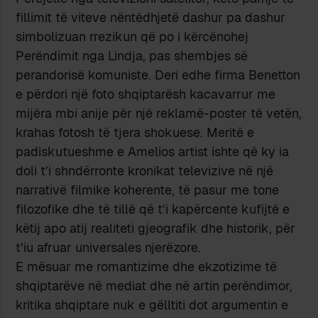
fillimit të viteve nëntëdhjetë dashur pa dashur
simbolizuan rrezikun që po i kërcënohej
Perëndimit nga Lindja, pas shembjes së
perandorisë komuniste. Deri edhe firma Benetton
e përdori një foto shqiptarësh kacavarrur me
mijëra mbi anije për një reklamë-poster të vetën,
krahas fotosh të tjera shokuese. Meritë e
padiskutueshme e Amelios artist ishte që ky ia
doli t’i shndërronte kronikat televizive në një
narrativë filmike koherente, të pasur me tone
filozofike dhe të tillë që t’i kapërcente kufijtë e
këtij apo atij realiteti gjeografik dhe historik, për
t’iu afruar universales njerëzore.
E mësuar me romantizime dhe ekzotizime të
shqiptarëve në mediat dhe në artin perëndimor,
kritika shqiptare nuk e gëlltiti dot argumentin e