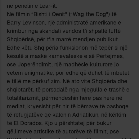
në penelin e Lear-it.
Në filmin “Bishti i Qenit” (“Wag the Dog”) të
Barry Levinson, një administratë amerikane e
krimbur nga skandali vendos t’i shpallë luftë
Shqipërisë, për t’ia marrë mendjen publikut.
Edhe këtu Shqipëria funksionon më tepër si një
kësulë a maskë karnevaleske e së Përtejmes,
ose Joperëndimit; një madhësie kulturore jo
vetëm enigmatike, por edhe që duhet të mbetet
e tillë me përkufizim. Në ato vite Shqipëria dhe
shqiptarët, të porsadalë nga mjegulla e trashë e
totalitarizmit, përmendeshin herë pas here në
mediat, kryesisht për hir të bëmave të pashoqe
të refugjatëve që kalonin Adriatikun, në kërkim
të El Dorados. Kjo u përshtatej për bukuri
qëllimeve artistike të autorëve të filmit; pse