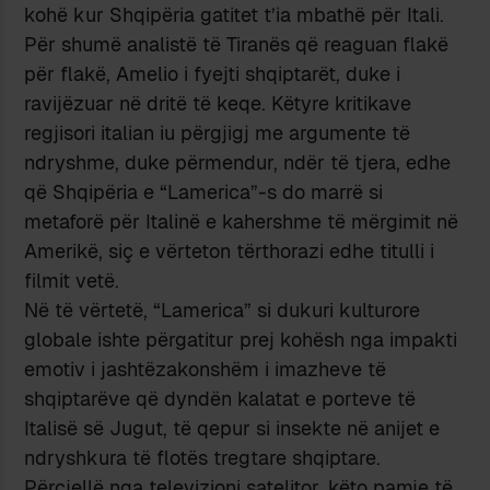
kohë kur Shqipëria gatitet t’ia mbathë për Itali.
Për shumë analistë të Tiranës që reaguan flakë
për flakë, Amelio i fyejti shqiptarët, duke i
ravijëzuar në dritë të keqe. Këtyre kritikave
regjisori italian iu përgjigj me argumente të
ndryshme, duke përmendur, ndër të tjera, edhe
që Shqipëria e “Lamerica”-s do marrë si
metaforë për Italinë e kahershme të mërgimit në
Amerikë, siç e vërteton tërthorazi edhe titulli i
filmit vetë.
Në të vërtetë, “Lamerica” si dukuri kulturore
globale ishte përgatitur prej kohësh nga impakti
emotiv i jashtëzakonshëm i imazheve të
shqiptarëve që dyndën kalatat e porteve të
Italisë së Jugut, të qepur si insekte në anijet e
ndryshkura të flotës tregtare shqiptare.
Përcjellë nga televizioni satelitor, këto pamje të