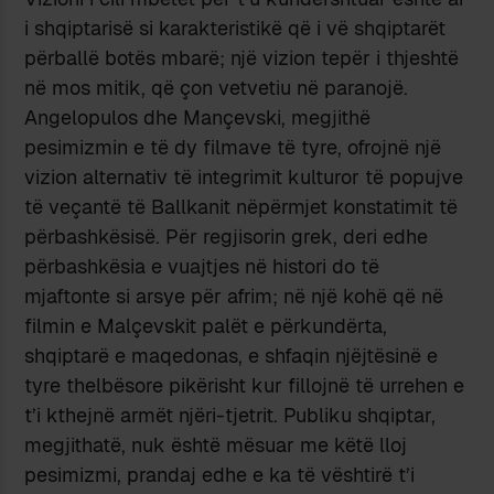
i shqiptarisë si karakteristikë që i vë shqiptarët
përballë botës mbarë; një vizion tepër i thjeshtë
në mos mitik, që çon vetvetiu në paranojë.
Angelopulos dhe Mançevski, megjithë
pesimizmin e të dy filmave të tyre, ofrojnë një
vizion alternativ të integrimit kulturor të popujve
të veçantë të Ballkanit nëpërmjet konstatimit të
përbashkësisë. Për regjisorin grek, deri edhe
përbashkësia e vuajtjes në histori do të
mjaftonte si arsye për afrim; në një kohë që në
filmin e Malçevskit palët e përkundërta,
shqiptarë e maqedonas, e shfaqin njëjtësinë e
tyre thelbësore pikërisht kur fillojnë të urrehen e
t’i kthejnë armët njëri-tjetrit. Publiku shqiptar,
megjithatë, nuk është mësuar me këtë lloj
pesimizmi, prandaj edhe e ka të vështirë t’i