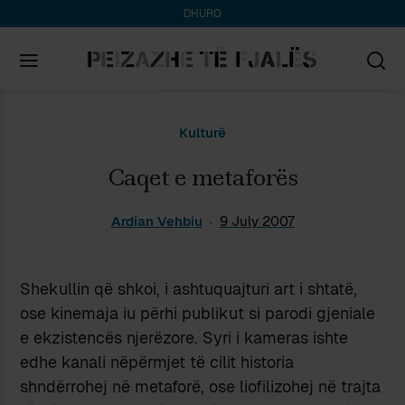
DHURO
Search
Kulturë
for:
Caqet e metaforës
Ardian Vehbiu
9 July 2007
Shekullin që shkoi, i ashtuquajturi art i shtatë,
ose kinemaja iu përhi publikut si parodi gjeniale
e ekzistencës njerëzore. Syri i kameras ishte
edhe kanali nëpërmjet të cilit historia
shndërrohej në metaforë, ose liofilizohej në trajta