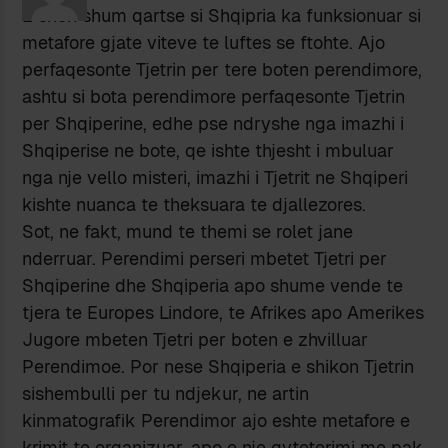
E shoh shum qartse si Shqipria ka funksionuar si
metafore gjate viteve te luftes se ftohte. Ajo
perfaqesonte Tjetrin per tere boten perendimore,
ashtu si bota perendimore perfaqesonte Tjetrin
per Shqiperine, edhe pse ndryshe nga imazhi i
Shqiperise ne bote, qe ishte thjesht i mbuluar
nga nje vello misteri, imazhi i Tjetrit ne Shqiperi
kishte nuanca te theksuara te djallezores.
Sot, ne fakt, mund te themi se rolet jane
nderruar. Perendimi perseri mbetet Tjetri per
Shqiperine dhe Shqiperia apo shume vende te
tjera te Europes Lindore, te Afrikes apo Amerikes
Jugore mbeten Tjetri per boten e zhvilluar
Perendimoe. Por nese Shqiperia e shikon Tjetrin
sishembulli per tu ndjekur, ne artin
kinmatografik Perendimor ajo eshte metafore e
krimit te organizuar, apo e nje qyteterimi me pak