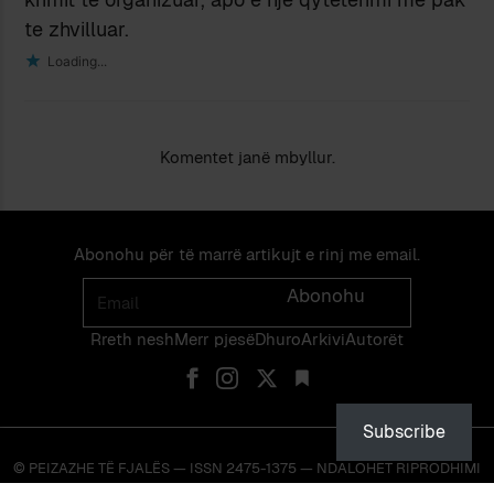
te zhvilluar.
Loading...
Komentet janë mbyllur.
Abonohu për të marrë artikujt e rinj me email.
Email
Abonohu
Rreth nesh
Merr pjes​​ë​
Dhuro
Arkivi
Autorët
Subscribe
© PEIZAZHE TË FJALËS — ISSN 2475-1375 — NDALOHET RIPRODHIMI
PA LEJEN EKSPLICITE TË NJË ADMINISTRATORI TË FAQES OSE TË