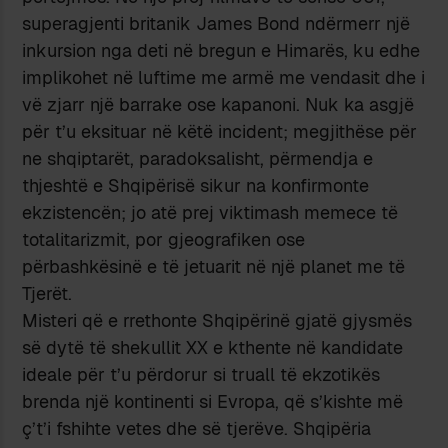
superagjenti britanik James Bond ndërmerr një
inkursion nga deti në bregun e Himarës, ku edhe
implikohet në luftime me armë me vendasit dhe i
vë zjarr një barrake ose kapanoni. Nuk ka asgjë
për t’u eksituar në këtë incident; megjithëse për
ne shqiptarët, paradoksalisht, përmendja e
thjeshtë e Shqipërisë sikur na konfirmonte
ekzistencën; jo atë prej viktimash memece të
totalitarizmit, por gjeografiken ose
përbashkësinë e të jetuarit në një planet me të
Tjerët.
Misteri që e rrethonte Shqipërinë gjatë gjysmës
së dytë të shekullit XX e kthente në kandidate
ideale për t’u përdorur si truall të ekzotikës
brenda një kontinenti si Evropa, që s’kishte më
ç’t’i fshihte vetes dhe së tjerëve. Shqipëria