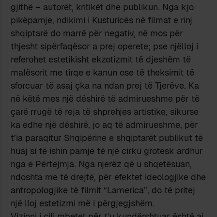
gjithë – autorët, kritikët dhe publikun. Nga kjo
pikëpamje, ndikimi i Kusturicës në filmat e rinj
shqiptarë do marrë për negativ, në mos për
thjesht sipërfaqësor a prej operete; pse njëlloj i
referohet estetikisht ekzotizmit të djeshëm të
malësorit me tirqe e kanun ose të theksimit të
sforcuar të asaj çka na ndan prej të Tjerëve. Ka
në këtë mes një dëshirë të admirueshme për të
çarë rrugë të reja të shprehjes artistike, sikurse
ka edhe një dëshirë, jo aq të admirueshme, për
t’ia paraqitur Shqipërine e shqiptarët publikut të
huaj si të ishin pamje të një cirku grotesk ardhur
nga e Përtejmja. Nga njerëz që u shqetësuan,
ndoshta me të drejtë, për efektet ideologjike dhe
antropologjike të filmit “Lamerica”, do të pritej
një lloj estetizmi më i përgjegjshëm.
Vizioni i cili mbetet për t’u kundërshtuar është ai