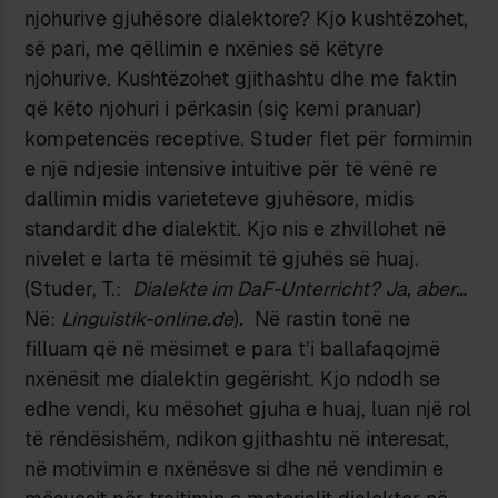
njohurive gjuhësore dialektore? Kjo kushtëzohet,
së pari, me qëllimin e nxënies së këtyre
njohurive. Kushtëzohet gjithashtu dhe me faktin
që këto njohuri i përkasin (siç kemi pranuar)
kompetencës receptive. Studer flet për formimin
e një ndjesie intensive intuitive për të vënë re
dallimin midis varieteteve gjuhësore, midis
standardit dhe dialektit. Kjo nis e zhvillohet në
nivelet e larta të mësimit të gjuhës së huaj.
(Studer, T.:
Dialekte im DaF-Unterricht? Ja, aber…
Në:
Linguistik-online.de
)
.
Në rastin tonë ne
filluam që në mësimet e para t’i ballafaqojmë
nxënësit me dialektin gegërisht. Kjo ndodh se
edhe vendi, ku mësohet gjuha e huaj, luan një rol
të rëndësishëm, ndikon gjithashtu në interesat,
në motivimin e nxënësve si dhe në vendimin e