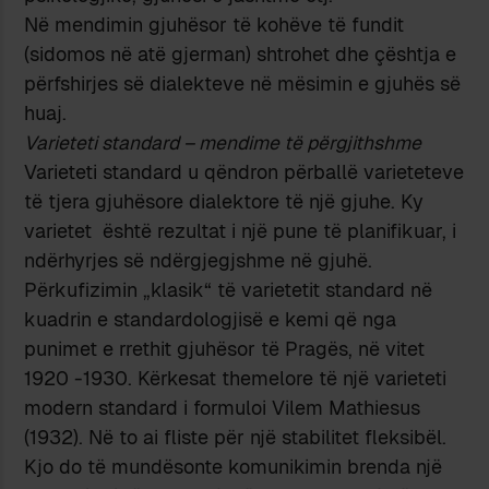
Në mendimin gjuhësor të kohëve të fundit
(sidomos në atë gjerman) shtrohet dhe çështja e
përfshirjes së dialekteve në mësimin e gjuhës së
huaj.
Varieteti standard – mendime të përgjithshme
Varieteti standard u qëndron përballë varieteteve
të tjera gjuhësore dialektore të një gjuhe. Ky
varietet është rezultat i një pune të planifikuar, i
ndërhyrjes së ndërgjegjshme në gjuhë.
Përkufizimin „klasik“ të varietetit standard në
kuadrin e standardologjisë e kemi që nga
punimet e rrethit gjuhësor të Pragës, në vitet
1920 -1930. Kërkesat themelore të një varieteti
modern standard i formuloi Vilem Mathiesus
(1932). Në to ai fliste për një stabilitet fleksibël.
Kjo do të mundësonte komunikimin brenda një