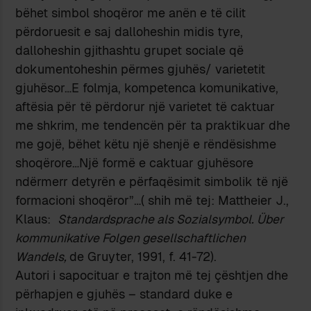
bëhet simbol shoqëror me anën e të cilit
përdoruesit e saj dalloheshin midis tyre,
dalloheshin gjithashtu grupet sociale që
dokumentoheshin përmes gjuhës/ varietetit
gjuhësor…E folmja, kompetenca komunikative,
aftësia për të përdorur një varietet të caktuar
me shkrim, me tendencën për ta praktikuar dhe
me gojë, bëhet këtu një shenjë e rëndësishme
shoqërore…Një formë e caktuar gjuhësore
ndërmerr detyrën e përfaqësimit simbolik të një
formacioni shoqëror”…( shih më tej: Mattheier J.,
Klaus:
Standardsprache als Sozialsymbol. Über
kommunikative Folgen gesellschaftlichen
Wandels,
de Gruyter, 1991, f. 41-72).
Autori i sapocituar e trajton më tej çështjen dhe
përhapjen e gjuhës – standard duke e