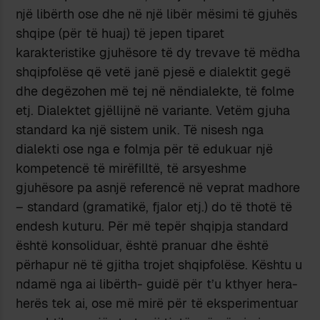
një libërth ose dhe në një libër mësimi të gjuhës
shqipe (për të huaj) të jepen tiparet
karakteristike gjuhësore të dy trevave të mëdha
shqipfolëse që vetë janë pjesë e dialektit gegë
dhe degëzohen më tej në nëndialekte, të folme
etj. Dialektet gjëllijnë në variante. Vetëm gjuha
standard ka një sistem unik. Të nisesh nga
dialekti ose nga e folmja për të edukuar një
kompetencë të mirëfilltë, të arsyeshme
gjuhësore pa asnjë referencë në veprat madhore
– standard (gramatikë, fjalor etj.) do të thotë të
endesh kuturu. Për më tepër shqipja standard
është konsoliduar, është pranuar dhe është
përhapur në të gjitha trojet shqipfolëse. Kështu u
ndamë nga ai libërth- guidë për t’u kthyer hera-
herës tek ai, ose më mirë për të eksperimentuar