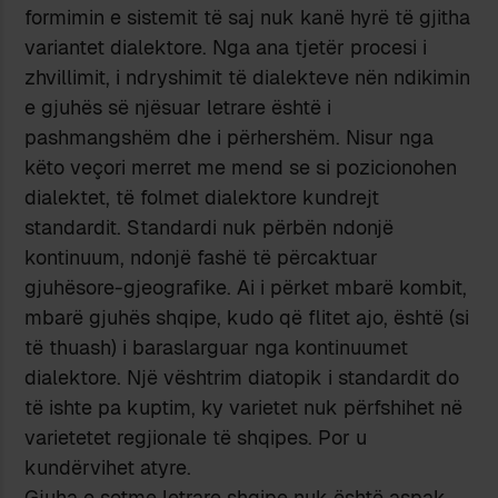
formimin e sistemit të saj nuk kanë hyrë të gjitha
variantet dialektore. Nga ana tjetër procesi i
zhvillimit, i ndryshimit të dialekteve nën ndikimin
e gjuhës së njësuar letrare është i
pashmangshëm dhe i përhershëm. Nisur nga
këto veçori merret me mend se si pozicionohen
dialektet, të folmet dialektore kundrejt
standardit. Standardi nuk përbën ndonjë
kontinuum, ndonjë fashë të përcaktuar
gjuhësore-gjeografike. Ai i përket mbarë kombit,
mbarë gjuhës shqipe, kudo që flitet ajo, është (si
të thuash) i baraslarguar nga kontinuumet
dialektore. Një vështrim diatopik i standardit do
të ishte pa kuptim, ky varietet nuk përfshihet në
varietetet regjionale të shqipes. Por u
kundërvihet atyre.
Gjuha e sotme letrare shqipe nuk është aspak