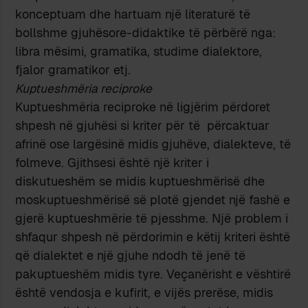
konceptuam dhe hartuam një literaturë të
bollshme gjuhësore-didaktike të përbërë nga:
libra mësimi, gramatika, studime dialektore,
fjalor gramatikor etj.
Kuptueshmëria reciproke
Kuptueshmëria reciproke në ligjërim përdoret
shpesh në gjuhësi si kriter për të përcaktuar
afrinë ose largësinë midis gjuhëve, dialekteve, të
folmeve. Gjithsesi është një kriter i
diskutueshëm se midis kuptueshmërisë dhe
moskuptueshmërisë së plotë gjendet një fashë e
gjerë kuptueshmërie të pjesshme. Një problem i
shfaqur shpesh në përdorimin e këtij kriteri është
që dialektet e një gjuhe ndodh të jenë të
pakuptueshëm midis tyre. Veçanërisht e vështirë
është vendosja e kufirit, e vijës prerëse, midis