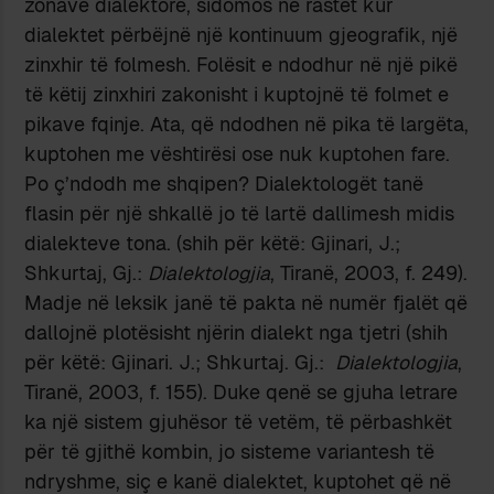
zonave dialektore, sidomos në rastet kur
dialektet përbëjnë një kontinuum gjeografik, një
zinxhir të folmesh. Folësit e ndodhur në një pikë
të këtij zinxhiri zakonisht i kuptojnë të folmet e
pikave fqinje. Ata, që ndodhen në pika të largëta,
kuptohen me vështirësi ose nuk kuptohen fare.
Po ç’ndodh me shqipen? Dialektologët tanë
flasin për një shkallë jo të lartë dallimesh midis
dialekteve tona. (shih për këtë: Gjinari, J.;
Shkurtaj, Gj.:
Dialektologjia
, Tiranë, 2003, f. 249).
Madje në leksik janë të pakta në numër fjalët që
dallojnë plotësisht njërin dialekt nga tjetri (shih
për këtë: Gjinari. J.; Shkurtaj. Gj.:
Dialektologjia
,
Tiranë, 2003, f. 155). Duke qenë se gjuha letrare
ka një sistem gjuhësor të vetëm, të përbashkët
për të gjithë kombin, jo sisteme variantesh të
ndryshme, siç e kanë dialektet, kuptohet që në