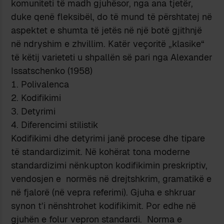
komuniteti të madh gjuhësor, nga ana tjetër,
duke qenë fleksibël, do të mund të përshtatej në
aspektet e shumta të jetës në një botë gjithnjë
në ndryshim e zhvillim. Katër veçoritë „klasike“
të këtij varieteti u shpallën së pari nga Alexander
Issatschenko (1958)
Polivalenca
Kodifikimi
Detyrimi
Diferencimi stilistik
Kodifikimi dhe detyrimi janë procese dhe tipare
të standardizimit. Në kohërat tona moderne
standardizimi nënkupton kodifikimin preskriptiv,
vendosjen e normës në drejtshkrim, gramatikë e
në fjalorë (në vepra referimi). Gjuha e shkruar
synon t’i nënshtrohet kodifikimit. Por edhe në
gjuhën e folur vepron standardi. Norma e