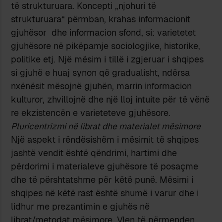
të strukturuara. Koncepti „njohuri të
strukturuara“ përmban, krahas informacionit
gjuhësor dhe informacion sfond, si: varietetet
gjuhësore në pikëpamje sociologjike, historike,
politike etj. Një mësim i tillë i zgjeruar i shqipes
si gjuhë e huaj synon që gradualisht, ndërsa
nxënësit mësojnë gjuhën, marrin informacion
kulturor, zhvillojnë dhe një lloj intuite për të vënë
re ekzistencën e varieteteve gjuhësore.
Pluricentrizmi në librat dhe materialet mësimore
Një aspekt i rëndësishëm i mësimit të shqipes
jashtë vendit është qëndrimi, hartimi dhe
përdorimi i materialeve gjuhësore të posaçme
dhe të përshtatshme për këtë punë. Mësimi i
shqipes në këtë rast është shumë i varur dhe i
lidhur me prezantimin e gjuhës në
librat/metodat mësimore. Vlen të përmenden