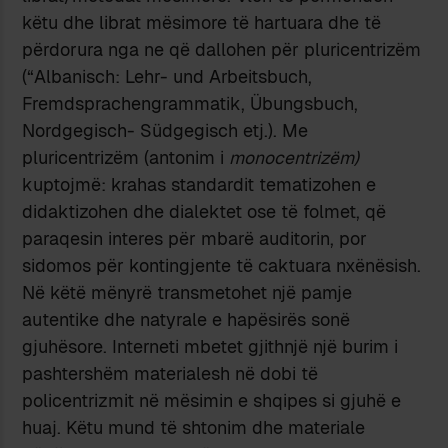
këtu dhe librat mësimore të hartuara dhe të
përdorura nga ne që dallohen për pluricentrizëm
(“Albanisch: Lehr- und Arbeitsbuch,
Fremdsprachengrammatik, Übungsbuch,
Nordgegisch- Südgegisch etj.). Me
pluricentrizëm (antonim i
monocentrizëm)
kuptojmë: krahas standardit tematizohen e
didaktizohen dhe dialektet ose të folmet, që
paraqesin interes për mbarë auditorin, por
sidomos për kontingjente të caktuara nxënësish.
Në këtë mënyrë transmetohet një pamje
autentike dhe natyrale e hapësirës sonë
gjuhësore. Interneti mbetet gjithnjë një burim i
pashtershëm materialesh në dobi të
policentrizmit në mësimin e shqipes si gjuhë e
huaj. Këtu mund të shtonim dhe materiale