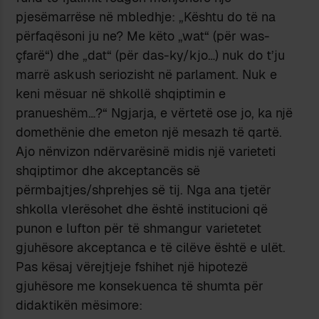
pjesëmarrëse në mbledhje: „Kështu do të na
përfaqësoni ju ne? Me këto „wat“ (për was-
çfarë“) dhe „dat“ (për das-ky/kjo…) nuk do t’ju
marrë askush seriozisht në parlament. Nuk e
keni mësuar në shkollë shqiptimin e
pranueshëm…?“ Ngjarja, e vërtetë ose jo, ka një
domethënie dhe emeton një mesazh të qartë.
Ajo nënvizon ndërvarësinë midis një varieteti
shqiptimor dhe akceptancës së
përmbajtjes/shprehjes së tij. Nga ana tjetër
shkolla vlerësohet dhe është institucioni që
punon e lufton për të shmangur varietetet
gjuhësore akceptanca e të cilëve është e ulët.
Pas kësaj vërejtjeje fshihet një hipotezë
gjuhësore me konsekuenca të shumta për
didaktikën mësimore: