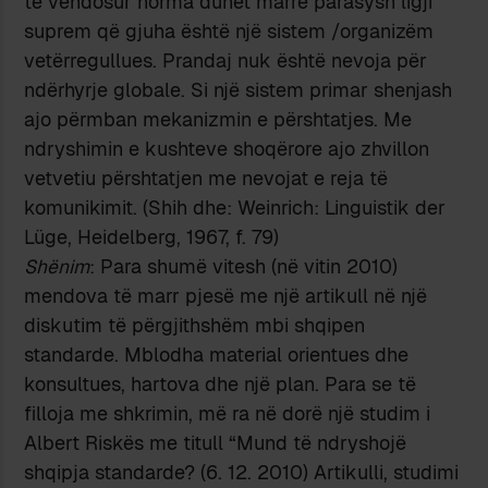
të vendosur norma duhet marrë parasysh ligji
suprem që gjuha është një sistem /organizëm
vetërregullues. Prandaj nuk është nevoja për
ndërhyrje globale. Si një sistem primar shenjash
ajo përmban mekanizmin e përshtatjes. Me
ndryshimin e kushteve shoqërore ajo zhvillon
vetvetiu përshtatjen me nevojat e reja të
komunikimit. (Shih dhe: Weinrich: Linguistik der
Lüge, Heidelberg, 1967, f. 79)
Shënim
: Para shumë vitesh (në vitin 2010)
mendova të marr pjesë me një artikull në një
diskutim të përgjithshëm mbi shqipen
standarde. Mblodha material orientues dhe
konsultues, hartova dhe një plan. Para se të
filloja me shkrimin, më ra në dorë një studim i
Albert Riskës me titull “Mund të ndryshojë
shqipja standarde? (6. 12. 2010) Artikulli, studimi