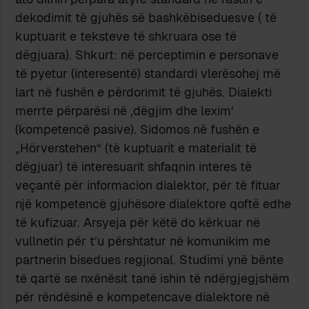
dekodimit të gjuhës së bashkëbiseduesve ( të
kuptuarit e teksteve të shkruara ose të
dëgjuara). Shkurt: në perceptimin e personave
të pyetur (interesentë) standardi vlerësohej më
lart në fushën e përdorimit të gjuhës. Dialekti
merrte përparësi në ‚dëgjim dhe lexim‘
(kompetencë pasive). Sidomos në fushën e
„Hörverstehen“ (të kuptuarit e materialit të
dëgjuar) të interesuarit shfaqnin interes të
veçantë për informacion dialektor, për të fituar
një kompetencë gjuhësore dialektore qoftë edhe
të kufizuar. Arsyeja për këtë do kërkuar në
vullnetin për t’u përshtatur në komunikim me
partnerin bisedues regjional. Studimi ynë bënte
të qartë se nxënësit tanë ishin të ndërgjegjshëm
për rëndësinë e kompetencave dialektore në