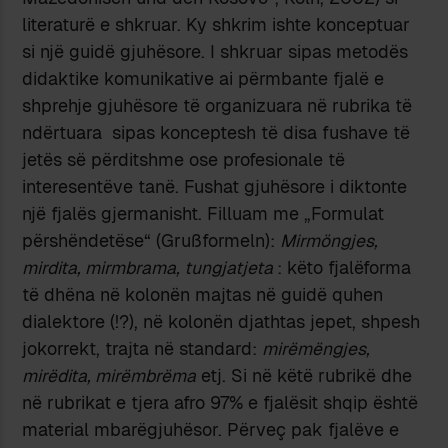
literaturë e shkruar. Ky shkrim ishte konceptuar
si një guidë gjuhësore. I shkruar sipas metodës
didaktike komunikative ai përmbante fjalë e
shprehje gjuhësore të organizuara në rubrika të
ndërtuara sipas konceptesh të disa fushave të
jetës së përditshme ose profesionale të
interesentëve tanë. Fushat gjuhësore i diktonte
një fjalës gjermanisht. Filluam me „Formulat
përshëndetëse“ (Grußformeln):
Mirmöngjes,
mirdita, mirmbrama, tungjatjeta
: këto fjalëforma
të dhëna në kolonën majtas në guidë quhen
dialektore (!?), në kolonën djathtas jepet, shpesh
jokorrekt, trajta në standard:
mirëmëngjes,
mirëdita, mirëmbrëma
etj. Si në këtë rubrikë dhe
në rubrikat e tjera afro 97% e fjalësit shqip është
material mbarëgjuhësor. Përveç pak fjalëve e