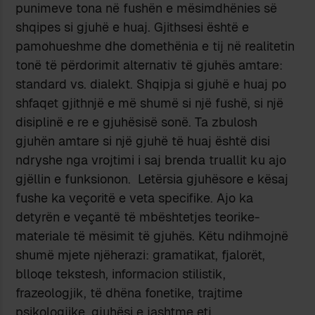
punimeve tona në fushën e mësimdhënies së
shqipes si gjuhë e huaj. Gjithsesi është e
pamohueshme dhe domethënia e tij në realitetin
tonë të përdorimit alternativ të gjuhës amtare:
standard vs. dialekt. Shqipja si gjuhë e huaj po
shfaqet gjithnjë e më shumë si një fushë, si një
disiplinë e re e gjuhësisë sonë. Ta zbulosh
gjuhën amtare si një gjuhë të huaj është disi
ndryshe nga vrojtimi i saj brenda truallit ku ajo
gjëllin e funksionon. Letërsia gjuhësore e kësaj
fushe ka veçoritë e veta specifike. Ajo ka
detyrën e veçantë të mbështetjes teorike-
materiale të mësimit të gjuhës. Këtu ndihmojnë
shumë mjete njëherazi: gramatikat, fjalorët,
blloqe tekstesh, informacion stilistik,
frazeologjik, të dhëna fonetike, trajtime
psikologjike, gjuhësi e jashtme etj.