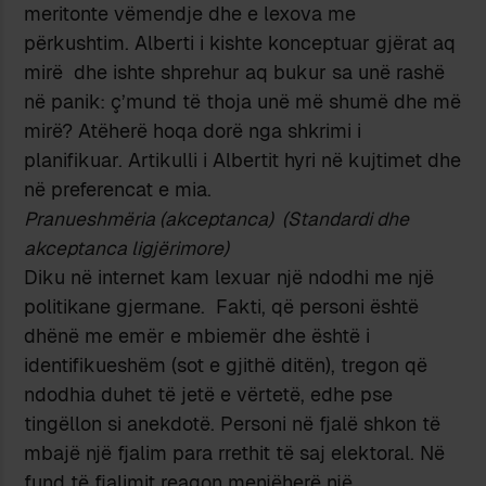
meritonte vëmendje dhe e lexova me
përkushtim. Alberti i kishte konceptuar gjërat aq
mirë dhe ishte shprehur aq bukur sa unë rashë
në panik: ç’mund të thoja unë më shumë dhe më
mirë? Atëherë hoqa dorë nga shkrimi i
planifikuar. Artikulli i Albertit hyri në kujtimet dhe
në preferencat e mia.
Pranueshmëria (akceptanca) (Standardi dhe
akceptanca ligjërimore)
Diku në internet kam lexuar një ndodhi me një
politikane gjermane. Fakti, që personi është
dhënë me emër e mbiemër dhe është i
identifikueshëm (sot e gjithë ditën), tregon që
ndodhia duhet të jetë e vërtetë, edhe pse
tingëllon si anekdotë. Personi në fjalë shkon të
mbajë një fjalim para rrethit të saj elektoral. Në
fund të fjalimit reagon menjëherë një