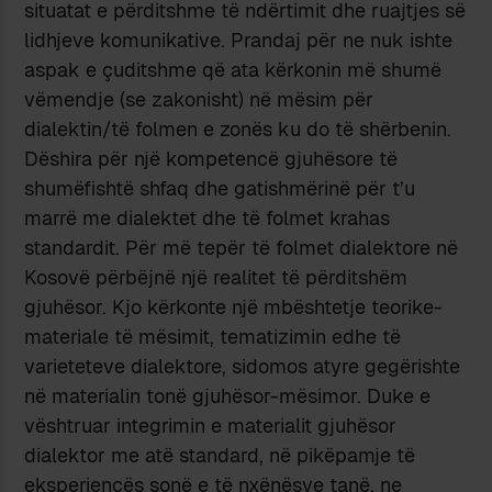
situatat e përditshme të ndërtimit dhe ruajtjes së
lidhjeve komunikative. Prandaj për ne nuk ishte
aspak e çuditshme që ata kërkonin më shumë
vëmendje (se zakonisht) në mësim për
dialektin/të folmen e zonës ku do të shërbenin.
Dëshira për një kompetencë gjuhësore të
shumëfishtë shfaq dhe gatishmërinë për t’u
marrë me dialektet dhe të folmet krahas
standardit. Për më tepër të folmet dialektore në
Kosovë përbëjnë një realitet të përditshëm
gjuhësor. Kjo kërkonte një mbështetje teorike-
materiale të mësimit, tematizimin edhe të
varieteteve dialektore, sidomos atyre gegërishte
në materialin tonë gjuhësor-mësimor. Duke e
vështruar integrimin e materialit gjuhësor
dialektor me atë standard, në pikëpamje të
eksperiencës sonë e të nxënësve tanë, ne