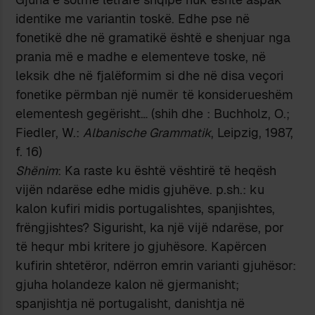
identike me variantin toskë. Edhe pse në
fonetikë dhe në gramatikë është e shenjuar nga
prania më e madhe e elementeve toske, në
leksik dhe në fjalëformim si dhe në disa veçori
fonetike përmban një numër të konsiderueshëm
elementesh gegërisht… (shih dhe : Buchholz, O.;
Fiedler, W.:
Albanische Grammatik
, Leipzig, 1987,
f. 16)
Shënim
: Ka raste ku është vështirë të heqësh
vijën ndarëse edhe midis gjuhëve. p.sh.: ku
kalon kufiri midis portugalishtes, spanjishtes,
frëngjishtes? Sigurisht, ka një vijë ndarëse, por
të hequr mbi kritere jo gjuhësore. Kapërcen
kufirin shtetëror, ndërron emrin varianti gjuhësor:
gjuha holandeze kalon në gjermanisht;
spanjishtja në portugalisht, danishtja në