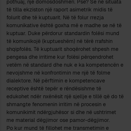
pothuaj, një domosdoshmëri. Pse? Se në situata
të tilla ekziston një raport asimetrik midis të
folurit dhe të kuptuarit. Në të folur rrezja
komunikative është goxha më e madhe se në të
kuptuar. Duke përdorur standardin folësi mund
të komunikojë (kuptueshëm) në tërë rrafshin
shqipfolës. Të kuptuarit shoqërohet shpesh me
pengesa dhe irritime kur folësi përqendrohet
vetëm në standard dhe nuk e ka kompetencën e
nevojshme në konfrontimin me një të folme
dialektore. Në përftimin e kompetencave
receptive është tepër e rëndësishme të
edukohet ndër nxënësit një sjellje e tillë që do të
shmangte fenomenin irritim në procesin e
komunikimit ndërgjuhësor si dhe në ushtrimet
me material dëgjimor ose pamor-dëgjimor.
Po kur mund të fillohet me transmetimin e