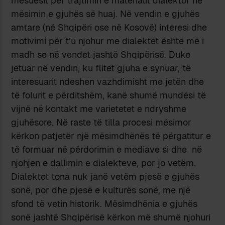
mësuesit për trajtimin e materialit dialektor në
mësimin e gjuhës së huaj. Në vendin e gjuhës
amtare (në Shqipëri ose në Kosovë) interesi dhe
motivimi për t’u njohur me dialektet është më i
madh se në vendet jashtë Shqipërisë. Duke
jetuar në vendin, ku flitet gjuha e synuar, të
interesuarit ndeshen vazhdimisht me jetën dhe
të folurit e përditshëm, kanë shumë mundësi të
vijnë në kontakt me varietetet e ndryshme
gjuhësore. Në raste të tilla procesi mësimor
kërkon patjetër një mësimdhënës të përgatitur e
të formuar në përdorimin e mediave si dhe në
njohjen e dallimin e dialekteve, por jo vetëm.
Dialektet tona nuk janë vetëm pjesë e gjuhës
sonë, por dhe pjesë e kulturës sonë, me një
sfond të vetin historik. Mësimdhënia e gjuhës
sonë jashtë Shqipërisë kërkon më shumë njohuri