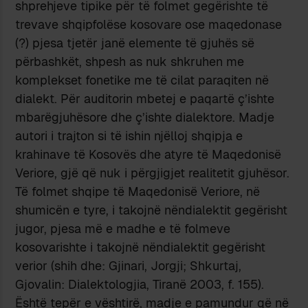
shprehjeve tipike për të folmet gegërishte të
trevave shqipfolëse kosovare ose maqedonase
(?) pjesa tjetër janë elemente të gjuhës së
përbashkët, shpesh as nuk shkruhen me
komplekset fonetike me të cilat paraqiten në
dialekt. Për auditorin mbetej e paqartë ç’ishte
mbarëgjuhësore dhe ç’ishte dialektore. Madje
autori i trajton si të ishin njëlloj shqipja e
krahinave të Kosovës dhe atyre të Maqedonisë
Veriore, gjë që nuk i përgjigjet realitetit gjuhësor.
Të folmet shqipe të Maqedonisë Veriore, në
shumicën e tyre, i takojnë nëndialektit gegërisht
jugor, pjesa më e madhe e të folmeve
kosovarishte i takojnë nëndialektit gegërisht
verior (shih dhe: Gjinari, Jorgji; Shkurtaj,
Gjovalin: Dialektologjia, Tiranë 2003, f. 155).
Është tepër e vështirë, madje e pamundur që në