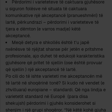
Përdorimi i varieteteve të caktuara gjuhësore
u siguron folësve në situata të caktuara
komunikative një akceptancë (pranueshmëri) të
lartë, përkundrazi – përdorimi i varieteteve të
tjera e dëmton (e varros madje) këtë
akceptancë.
Meqë detyra e shkollës është t’u japë
nxënësve të njëjtat shanse për jetën e pritshme
profesionale, ajo duhet të edukojë karakteristika
gjuhësore që pritet të sjellin (ose është provuar
që sjellin ) një akceptancë të lartë.
Po cili do të ishte varieteti me akceptancën më
të lartë në shoqërinë tonë? Si kudo në vendet (e
zhvilluara) europiane – standardi. Që nga lindja e
varietetit standard në Europë (para disa
shekujsh) përdorimi i gjuhës konsiderohet si
shenjim i një grupi shoqëror. “Në këtë kohë gjuha