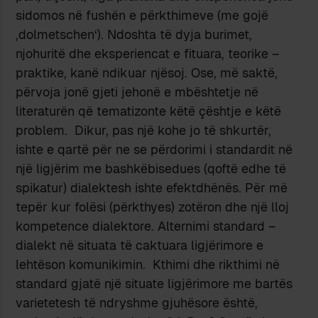
sidomos në fushën e përkthimeve (me gojë
‚dolmetschen‘). Ndoshta të dyja burimet,
njohuritë dhe eksperiencat e fituara, teorike –
praktike, kanë ndikuar njësoj. Ose, më saktë,
përvoja jonë gjeti jehonë e mbështetje në
literaturën që tematizonte këtë çështje e këtë
problem. Dikur, pas një kohe jo të shkurtër,
ishte e qartë për ne se përdorimi i standardit në
një ligjërim me bashkëbisedues (qoftë edhe të
spikatur) dialektesh ishte efektdhënës. Për më
tepër kur folësi (përkthyes) zotëron dhe një lloj
kompetence dialektore. Alternimi standard –
dialekt në situata të caktuara ligjërimore e
lehtëson komunikimin. Kthimi dhe rikthimi në
standard gjatë një situate ligjërimore me bartës
varietetesh të ndryshme gjuhësore është,