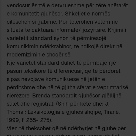
vendosur është e detyrueshme për tërë anëtarët
e komunitetit gjuhësor. Shkeljet e normës
cilësohen si gabime. Por tolerohen vetëm në
situata të caktuara informale/ jozyrtare. Krijimi i
varietetit standard synon të përmirësojë
komunikimin ndërkrahinor, të ndikojë direkt në
modernizimin e shoqërisë.
Një varietet standard duhet të përmbajë një
pasuri leksikore të diferencuar, që të përdoret
sipas nevojave komunikuese në jetën e
përditshme dhe në të gjitha sferat e veprimtarisë
njerëzore. Brenda standardit gjuhësor gjëllijnë
stilet dhe regjistrat. (Shih për këtë dhe: J.
Thomai: Leksikologjia e gjuhës shqipe, Tiranë,
1999, f. 255- 275).
Vlen të theksohet që në ndërhyrjet në gjuhë për