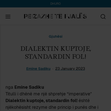
DHURO
Search
Gjuhësi
for:
DIALEKTIN KUPTOJE,
STANDARDIN FOL!
Emine Sadiku
23 January 2023
nga
Emine Sadiku
Titulli i dhënë me një shprehje “imperative”
Dialektin kuptoje, standardin fol!
është
njëkohësisht rezyme dhe princip i punës dhe i