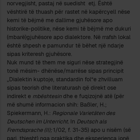
norvegjisht, pastaj në suedisht etj. Është
vështirë të thuash për rastet në kapërcyell nëse
kemi të bëjmë me dallime gjuhësore apo
historike-politike, nëse kemi të bëjmë me dukuri
(mbarë)gjuhësore apo dialektore. Në rrafsh lokal
është shpesh e pamundur të bëhet një ndarje
sipas kriteresh gjuhësore.
Nuk mund të them me siguri nëse strategjinë
tonë mësim- dhënëse/marrëse sipas principit
„Dialektin kuptoje, standardin fol“e zhvilluam
sipas teorish dhe literaturash që direkt ose
indirekt e
mbështesin
dhe e fuqizojnë atë (për
më shumë informacion shih: Baßler, H.;
Spiekermann, H.:
Regionale Varietäten des
Deutschen im Unterricht.
In
Deutsch als
Fremdsprache (II);
1/02, f. 31-35) apo u nisëm (së
pari, thjesht) nga praktika dhe eksperienca jonë