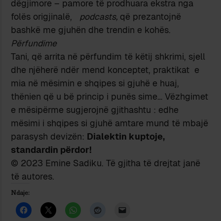
dëgjimore – pamore të prodhuara ekstra nga
folës origjinalë,
podcasts,
që prezantojnë
bashkë me gjuhën dhe trendin e kohës.
Përfundime
Tani, që arrita në përfundim të këtij shkrimi, sjell
dhe njëherë ndër mend konceptet, praktikat e
mia në mësimin e shqipes si gjuhë e huaj,
thënien që u bë princip i punës sime… Vëzhgimet
e mësipërme sugjerojnë gjithashtu : edhe
mësimi i shqipes si gjuhë amtare mund të mbajë
parasysh devizën:
Dialektin kuptoje,
standardin përdor!
© 2023 Emine Sadiku. Të gjitha të drejtat janë
të autores.
Ndaje: