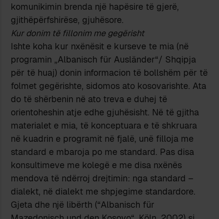
komunikimin brenda një hapësire të gjerë,
gjithëpërfshirëse, gjuhësore.
Kur donim të fillonim me gegërisht
Ishte koha kur nxënësit e kurseve te mia (në
programin „Albanisch für Ausländer“/ Shqipja
për të huaj) donin informacion të bollshëm për të
folmet gegërishte, sidomos ato kosovarishte. Ata
do të shërbenin në ato treva e duhej të
orientoheshin atje edhe gjuhësisht. Në të gjitha
materialet e mia, të konceptuara e të shkruara
në kuadrin e programit në fjalë, unë filloja me
standard e mbaroja po me standard. Pas disa
konsultimeve me kolegë e me disa nxënës
mendova të ndërroj drejtimin: nga standard –
dialekt, në dialekt me shpjegime standardore.
Gjeta dhe një libërth (“Albanisch für
Mazedonisch und den Kosovo“, Köln, 2002) si