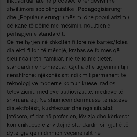
inkuadruar atë në proceset e rëndësishme
zhvillimore sociolinguistike „Pedagogisierung“
dhe „Popularisierung“ (mësimi dhe popullarizimi)
që kanë të bëjnë me mësimin, ngulitjen e
përhapjen e standardit.
Që me hyrjen në shkollën fillore një bartës/folës
dialekti fillon të mësojë, krahas së folmes që
sjell nga rrethi familjar, një të folme tjetër,
standardin e normëzuar. Gjuha dhe ligjërimi i tij i
nënshtrohet njëkohësisht ndikimit permanent të
teknologjive moderne komunikuese: radios,
televizionit, medieve audiovizuale, medieve të
shkruara etj. Në shumicën dërrmuese të rasteve
dialektfolësit, kushtëzuar dhe nga situatat
jetësore, sfidat në profesion, lëvizja dhe kërkesat
komunikuese e zhvillojnë standardin si “gjuhë të
dytë”gjë që i ndihmon veçanërisht në