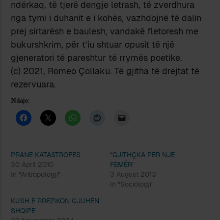
ndërkaq, të tjerë dengje letrash, të zverdhura
nga tymi i duhanit e i kohës, vazhdojnë të dalin
prej sirtarësh e baulesh, vandakë fletoresh me
bukurshkrim, për t’iu shtuar opusit të një
gjeneratori të pareshtur të rrymës poetike.
(c) 2021, Romeo Çollaku. Të gjitha të drejtat të
rezervuara.
Ndaje:
PRANË KATASTROFËS
“GJITHÇKA PËR NJË
30 April 2010
FEMËR”
In "Antropologji"
3 August 2013
In "Sociologji"
KUSH E RREZIKON GJUHËN
SHQIPE