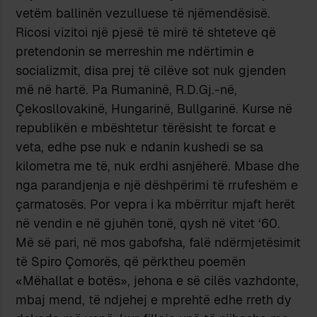
vetëm ballinën vezulluese të njëmendësisë.
Ricosi vizitoi një pjesë të mirë të shteteve që
pretendonin se merreshin me ndërtimin e
socializmit, disa prej të cilëve sot nuk gjenden
më në hartë. Pa Rumaninë, R.D.Gj.-në,
Çekosllovakinë, Hungarinë, Bullgarinë. Kurse në
republikën e mbështetur tërësisht te forcat e
veta, edhe pse nuk e ndanin kushedi se sa
kilometra me të, nuk erdhi asnjëherë. Mbase dhe
nga parandjenja e një dëshpërimi të rrufeshëm e
çarmatosës. Por vepra i ka mbërritur mjaft herët
në vendin e në gjuhën tonë, qysh në vitet ‘60.
Më së pari, në mos gabofsha, falë ndërmjetësimit
të Spiro Çomorës, që përktheu poemën
«Mëhallat e botës», jehona e së cilës vazhdonte,
mbaj mend, të ndjehej e mprehtë edhe rreth dy