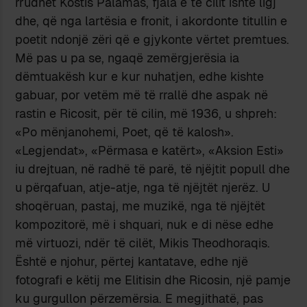
rrudhët Kostis Palamas, fjala e të cilit ishte ligj
dhe, që nga lartësia e fronit, i akordonte titullin e
poetit ndonjë zëri që e gjykonte vërtet premtues.
Më pas u pa se, ngaqë zemërgjerësia ia
dëmtuakësh kur e kur nuhatjen, edhe kishte
gabuar, por vetëm më të rrallë dhe aspak në
rastin e Ricosit, për të cilin, më 1936, u shpreh:
«Po mënjanohemi, Poet, që të kalosh».
«Legjendat», «Përmasa e katërt», «Aksion Esti»
iu drejtuan, në radhë të parë, të njëjtit popull dhe
u përqafuan, atje-atje, nga të njëjtët njerëz. U
shoqëruan, pastaj, me muzikë, nga të njëjtët
kompozitorë, më i shquari, nuk e di nëse edhe
më virtuozi, ndër të cilët, Mikis Theodhoraqis.
Është e njohur, përtej kantatave, edhe një
fotografi e këtij me Elitisin dhe Ricosin, një pamje
ku gurgullon përzemërsia. E megjithatë, pas