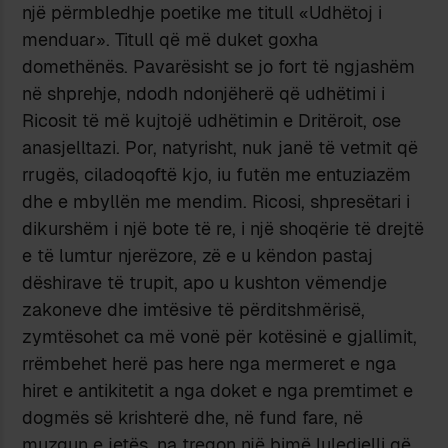
një përmbledhje poetike me titull «Udhëtoj i
menduar». Titull që më duket goxha
domethënës. Pavarësisht se jo fort të ngjashëm
në shprehje, ndodh ndonjëherë që udhëtimi i
Ricosit të më kujtojë udhëtimin e Dritëroit, ose
anasjelltazi. Por, natyrisht, nuk janë të vetmit që
rrugës, ciladoqoftë kjo, iu futën me entuziazëm
dhe e mbyllën me mendim. Ricosi, shpresëtari i
dikurshëm i një bote të re, i një shoqërie të drejtë
e të lumtur njerëzore, zë e u këndon pastaj
dëshirave të trupit, apo u kushton vëmendje
zakoneve dhe imtësive të përditshmërisë,
zymtësohet ca më vonë për kotësinë e gjallimit,
rrëmbehet herë pas here nga mermeret e nga
hiret e antikitetit a nga doket e nga premtimet e
dogmës së krishterë dhe, në fund fare, në
muzgun e jetës, na tregon një bimë luledielli që,