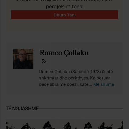
përpjekjet tona.
Romeo Çollaku
Romeo Çollaku (Sarandë, 1973) është
shkrimtar dhe përkthyes. Ka botuar
pesë libra me poezi, katër në prozë
Më shumë
dhe rreth dyzet të tjerë me përkthime,
kryesisht nga letërsitë greke, franceze
dhe polake. Si shkrimtar është
TË NGJASHME
vlerësuar me Çmimin Kombëtar të
Tregimit (2010, 2020), kurse si
përkthyes me Çmimin Kombëtar
(2007, 2015), me Çmimin e Revistës