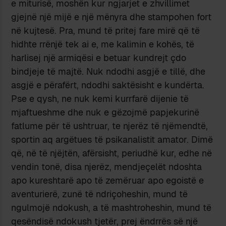
e miturisë, moshën kur ngjarjet e zhvillimet
gjejnë një mijë e një mënyra dhe stampohen fort
në kujtesë. Pra, mund të pritej fare mirë që të
hidhte rrënjë tek ai e, me kalimin e kohës, të
harlisej një armiqësi e betuar kundrejt çdo
bindjeje të majtë. Nuk ndodhi asgjë e tillë, dhe
asgjë e përafërt, ndodhi saktësisht e kundërta.
Pse e qysh, ne nuk kemi kurrfarë dijenie të
mjaftueshme dhe nuk e gëzojmë papjekurinë
fatlume për të ushtruar, te njerëz të njëmendtë,
sportin aq argëtues të psikanalistit amator. Dimë
që, në të njëjtën, afërsisht, periudhë kur, edhe në
vendin tonë, disa njerëz, mendjeçelët ndoshta
apo kureshtarë apo të zemëruar apo egoistë e
aventurierë, zunë të ndriçoheshin, mund të
ngulmojë ndokush, a të mashtroheshin, mund të
qesëndisë ndokush tjetër, prej ëndrrës së një