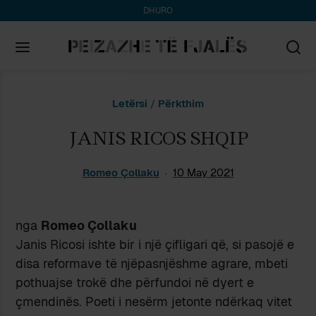
DHURO
Search
Letërsi
/
Përkthim
for:
JANIS RICOS SHQIP
Romeo Çollaku
10 May 2021
nga
Romeo Çollaku
Janis Ricosi ishte bir i një çifligari që, si pasojë e
disa reformave të njëpasnjëshme agrare, mbeti
pothuajse trokë dhe përfundoi në dyert e
çmendinës. Poeti i nesërm jetonte ndërkaq vitet