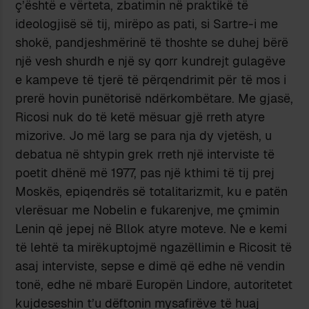
ç’është e vërteta, zbatimin në praktikë të
ideologjisë së tij, mirëpo as pati, si Sartre-i me
shokë, pandjeshmërinë të thoshte se duhej bërë
një vesh shurdh e një sy qorr kundrejt gulagëve
e kampeve të tjerë të përqendrimit për të mos i
prerë hovin punëtorisë ndërkombëtare. Me gjasë,
Ricosi nuk do të ketë mësuar gjë rreth atyre
mizorive. Jo më larg se para nja dy vjetësh, u
debatua në shtypin grek rreth një interviste të
poetit dhënë më 1977, pas një kthimi të tij prej
Moskës, epiqendrës së totalitarizmit, ku e patën
vlerësuar me Nobelin e fukarenjve, me çmimin
Lenin që jepej në Bllok atyre moteve. Ne e kemi
të lehtë ta mirëkuptojmë ngazëllimin e Ricosit të
asaj interviste, sepse e dimë që edhe në vendin
tonë, edhe në mbarë Europën Lindore, autoritetet
kujdeseshin t’u dëftonin mysafirëve të huaj