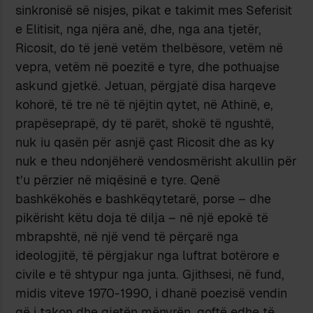
sinkronisë së nisjes, pikat e takimit mes Seferisit
e Elitisit, nga njëra anë, dhe, nga ana tjetër,
Ricosit, do të jenë vetëm thelbësore, vetëm në
vepra, vetëm në poezitë e tyre, dhe pothuajse
askund gjetkë. Jetuan, përgjatë disa harqeve
kohorë, të tre në të njëjtin qytet, në Athinë, e,
prapëseprapë, dy të parët, shokë të ngushtë,
nuk iu qasën për asnjë çast Ricosit dhe as ky
nuk e theu ndonjëherë vendosmërisht akullin për
t’u përzier në miqësinë e tyre. Qenë
bashkëkohës e bashkëqytetarë, porse – dhe
pikërisht këtu doja të dilja – në një epokë të
mbrapshtë, në një vend të përçarë nga
ideologjitë, të përgjakur nga luftrat botërore e
civile e të shtypur nga junta. Gjithsesi, në fund,
midis viteve 1970-1990, i dhanë poezisë vendin
që i takon dhe gjetën mënyrën, qoftë edhe të