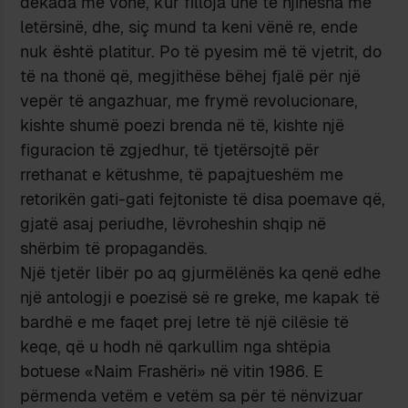
dekada më vonë, kur filloja unë të njihesha me
letërsinë, dhe, siç mund ta keni vënë re, ende
nuk është platitur. Po të pyesim më të vjetrit, do
të na thonë që, megjithëse bëhej fjalë për një
vepër të angazhuar, me frymë revolucionare,
kishte shumë poezi brenda në të, kishte një
figuracion të zgjedhur, të tjetërsojtë për
rrethanat e këtushme, të papajtueshëm me
retorikën gati-gati fejtoniste të disa poemave që,
gjatë asaj periudhe, lëvroheshin shqip në
shërbim të propagandës.
Një tjetër libër po aq gjurmëlënës ka qenë edhe
një antologji e poezisë së re greke, me kapak të
bardhë e me faqet prej letre të një cilësie të
keqe, që u hodh në qarkullim nga shtëpia
botuese «Naim Frashëri» në vitin 1986. E
përmenda vetëm e vetëm sa për të nënvizuar