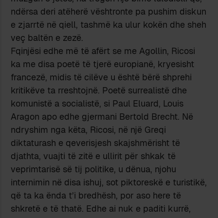
ndërsa deri atëherë vështronte pa pushim diskun
e zjarrtë në qiell, tashmë ka ulur kokën dhe sheh
veç baltën e zezë.
Fqinjësi edhe më të afërt se me Agollin, Ricosi
ka me disa poetë të tjerë europianë, kryesisht
francezë, midis të cilëve u është bërë shprehi
kritikëve ta rreshtojnë. Poetë surrealistë dhe
komunistë a socialistë, si Paul Eluard, Louis
Aragon apo edhe gjermani Bertold Brecht. Në
ndryshim nga këta, Ricosi, në një Greqi
diktaturash e qeverisjesh skajshmërisht të
djathta, vuajti të zitë e ullirit për shkak të
veprimtarisë së tij politike, u dënua, njohu
internimin në disa ishuj, sot piktoreskë e turistikë,
që ta ka ënda t’i bredhësh, por aso here të
shkretë e të thatë. Edhe ai nuk e paditi kurrë,