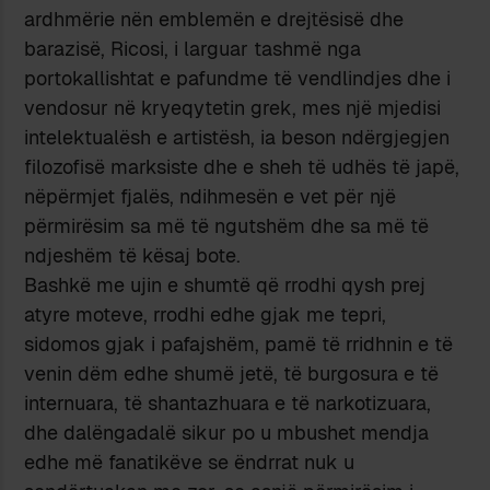
ardhmërie nën emblemën e drejtësisë dhe
barazisë, Ricosi, i larguar tashmë nga
portokallishtat e pafundme të vendlindjes dhe i
vendosur në kryeqytetin grek, mes një mjedisi
intelektualësh e artistësh, ia beson ndërgjegjen
filozofisë marksiste dhe e sheh të udhës të japë,
nëpërmjet fjalës, ndihmesën e vet për një
përmirësim sa më të ngutshëm dhe sa më të
ndjeshëm të kësaj bote.
Bashkë me ujin e shumtë që rrodhi qysh prej
atyre moteve, rrodhi edhe gjak me tepri,
sidomos gjak i pafajshëm, pamë të rridhnin e të
venin dëm edhe shumë jetë, të burgosura e të
internuara, të shantazhuara e të narkotizuara,
dhe dalëngadalë sikur po u mbushet mendja
edhe më fanatikëve se ëndrrat nuk u