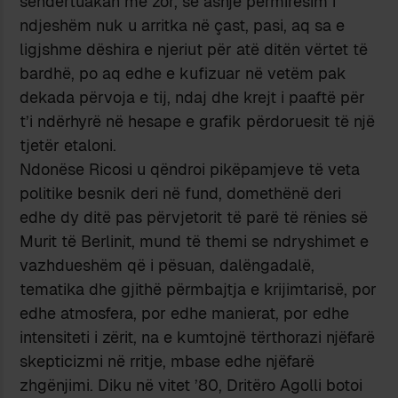
sendërtuakan me zor, se asnjë përmirësim i
ndjeshëm nuk u arritka në çast, pasi, aq sa e
ligjshme dëshira e njeriut për atë ditën vërtet të
bardhë, po aq edhe e kufizuar në vetëm pak
dekada përvoja e tij, ndaj dhe krejt i paaftë për
t’i ndërhyrë në hesape e grafik përdoruesit të një
tjetër etaloni.
Ndonëse Ricosi u qëndroi pikëpamjeve të veta
politike besnik deri në fund, domethënë deri
edhe dy ditë pas përvjetorit të parë të rënies së
Murit të Berlinit, mund të themi se ndryshimet e
vazhdueshëm që i pësuan, dalëngadalë,
tematika dhe gjithë përmbajtja e krijimtarisë, por
edhe atmosfera, por edhe manierat, por edhe
intensiteti i zërit, na e kumtojnë tërthorazi njëfarë
skepticizmi në rritje, mbase edhe njëfarë
zhgënjimi. Diku në vitet ’80, Dritëro Agolli botoi