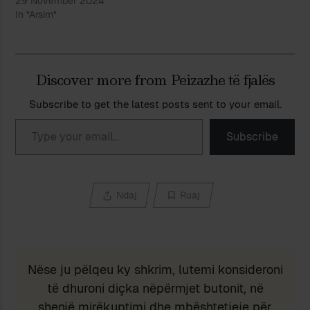
29 November 2024
In "Arsim"
Discover more from Peizazhe të fjalës
Subscribe to get the latest posts sent to your email.
Type your email…
Subscribe
Ndaj
Ruaj
Nëse ju pëlqeu ky shkrim, lutemi konsideroni
të dhuroni diçka nëpërmjet butonit, në
shenjë mirëkuptimi dhe mbështetjeje për