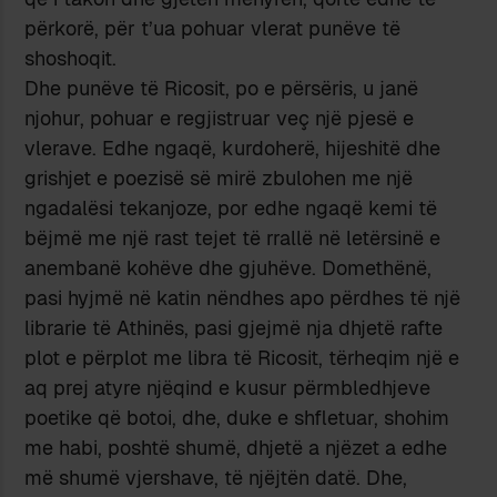
përkorë, për t’ua pohuar vlerat punëve të
shoshoqit.
Dhe punëve të Ricosit, po e përsëris, u janë
njohur, pohuar e regjistruar veç një pjesë e
vlerave. Edhe ngaqë, kurdoherë, hijeshitë dhe
grishjet e poezisë së mirë zbulohen me një
ngadalësi tekanjoze, por edhe ngaqë kemi të
bëjmë me një rast tejet të rrallë në letërsinë e
anembanë kohëve dhe gjuhëve. Domethënë,
pasi hyjmë në katin nëndhes apo përdhes të një
librarie të Athinës, pasi gjejmë nja dhjetë rafte
plot e përplot me libra të Ricosit, tërheqim një e
aq prej atyre njëqind e kusur përmbledhjeve
poetike që botoi, dhe, duke e shfletuar, shohim
me habi, poshtë shumë, dhjetë a njëzet a edhe
më shumë vjershave, të njëjtën datë. Dhe,