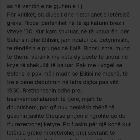
as në vendin e në gjuhën e tij.
Për kritikët, studiuesit dhe historianët e letërsisë
greke, Ricosi përfshihet në të spikaturin brez i
viteve ’30. Kur kam shkruar, në të kaluarën, për
Seferisin dhe Elitisin, jam ndalur ca, detyrimisht,
te rëndësia e prurjes në fjalë. Ricosi ishte, mund
të themi, vërsnik me këta dy poetë të lindur në
krye të shekullit të kaluar. Pak më i vogël se
Seferisi e pak më i madh se Elitisi në moshë, të
tre e bënë debutimin në letra diçka pas vitit
1930. Rrethoheshin edhe prej
bashkëmoshatarësh të tjerë, mjaft të
dhuntishëm, por që nuk qenkësh thënë të
gëzonin jashtë Greqisë pritjen e ngrohtë që do
t’u rezervohej këtyre. Po flasim për një kohë kur
letërsia greke mbretërohej prej sovranit të