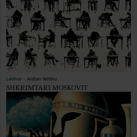
Letrare Aleph (2000), me Çmimin e
Pen Club Albania (2017) dhe me
Çmimin e Panairit të Librit Tirana
(2022). Pjesë nga krijimtaria e tij janë
botuar në anglisht, bullgarisht,
frëngjisht, greqisht, gjermanisht,
italisht, rumanisht dhe rusisht.
Letërsi
Ardian Vehbiu
SHKRIMTARI MOSKOVIT