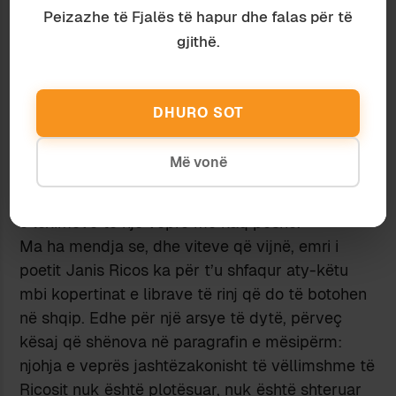
nga Ricosi, një vjershë, një cikël, një libër të tërë
Peizazhe të Fjalës të hapur dhe falas për të
apo më shumë. Nuk jam thelluar, por seç kam
gjithë.
një përshtypje se, nga gjithë poetët e huaj që
kemi njohur në Shqipëri, por nga të gjithë ama,
Ricosi mund të jetë edhe më i lexuari a më i
DHURO SOT
pëlqyeri. Dhe pa dyshim që, sidomos gjatë 30-
40 vjetëve pararendës, ka ushtruar një ndikim të
Më vonë
qartë te disa prej poetëve tanë. Çka do të ishte
e pashmangshme pas gjithë këtyre përkthimeve
e leximeve të një vepre me kaq peshë.
Ma ha mendja se, dhe viteve që vijnë, emri i
poetit Janis Ricos ka për t’u shfaqur aty-këtu
mbi kopertinat e librave të rinj që do të botohen
në shqip. Edhe për një arsye të dytë, përveç
kësaj që shënova në paragrafin e mësipërm:
njohja e veprës jashtëzakonisht të vëllimshme të
Ricosit nuk është plotësuar, nuk është shteruar