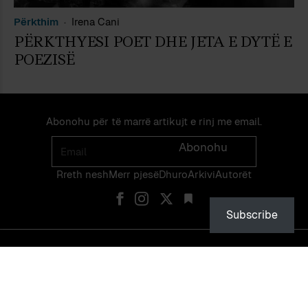
Përkthim
Irena Cani
PËRKTHYESI POET DHE JETA E DYTË E
POEZISË
Abonohu për të marrë artikujt e rinj me email.
Email
Abonohu
Rreth nesh
Merr pjes​​ë​
Dhuro
Arkivi
Autorët
Subscribe
© PEIZAZHE TË FJALËS — ISSN 2475-1375 — NDALOHET RIPRODHIMI
PA LEJEN EKSPLICITE TË NJË ADMINISTRATORI TË FAQES OSE TË
VETË AUTORIT.