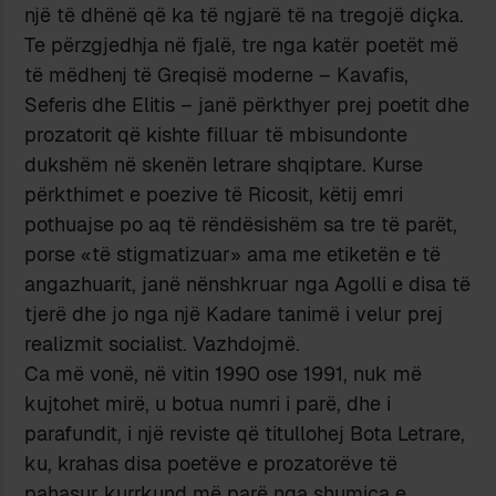
një të dhënë që ka të ngjarë të na tregojë diçka.
Te përzgjedhja në fjalë, tre nga katër poetët më
të mëdhenj të Greqisë moderne – Kavafis,
Seferis dhe Elitis – janë përkthyer prej poetit dhe
prozatorit që kishte filluar të mbisundonte
dukshëm në skenën letrare shqiptare. Kurse
përkthimet e poezive të Ricosit, këtij emri
pothuajse po aq të rëndësishëm sa tre të parët,
porse «të stigmatizuar» ama me etiketën e të
angazhuarit, janë nënshkruar nga Agolli e disa të
tjerë dhe jo nga një Kadare tanimë i velur prej
realizmit socialist. Vazhdojmë.
Ca më vonë, në vitin 1990 ose 1991, nuk më
kujtohet mirë, u botua numri i parë, dhe i
parafundit, i një reviste që titullohej Bota Letrare,
ku, krahas disa poetëve e prozatorëve të
pahasur kurrkund më parë nga shumica e