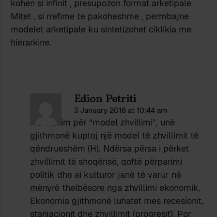
kohen si infinit , presupozon format arketipale.
Mitet , si rrefime te pakoheshme , permbajne
modelet arketipale ku sintetizohet ciklikia me
hierarkine.
Edion Petriti
3 January 2018 at 10:44 am
Kur flasim për “model zhvillimi”, unë
gjithmonë kuptoj një model të zhvillimit të
qëndrueshëm (H). Ndërsa përsa i përket
zhvillimit të shoqërisë, qoftë përparimi
politik dhe ai kulturor janë të varur në
mënyrë thelbësore nga zhvillimi ekonomik.
Ekonomia gjithmonë luhatet mes recesionit,
stanjacionit dhe zhvillimit (progresit). Por