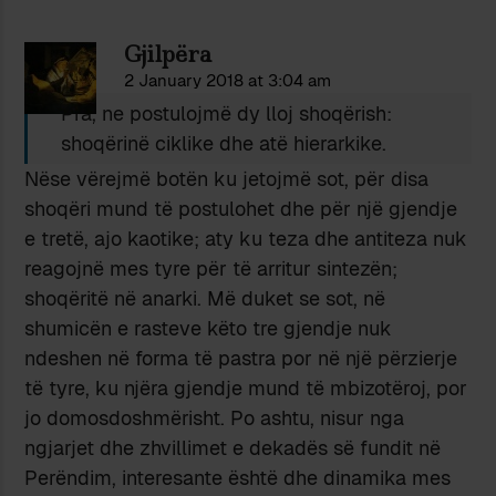
Gjilpëra
2 January 2018 at 3:04 am
Pra, ne postulojmë dy lloj shoqërish:
shoqërinë ciklike dhe atë hierarkike.
Nëse vërejmë botën ku jetojmë sot, për disa
shoqëri mund të postulohet dhe për një gjendje
e tretë, ajo kaotike; aty ku teza dhe antiteza nuk
reagojnë mes tyre për të arritur sintezën;
shoqëritë në anarki. Më duket se sot, në
shumicën e rasteve këto tre gjendje nuk
ndeshen në forma të pastra por në një përzierje
të tyre, ku njëra gjendje mund të mbizotëroj, por
jo domosdoshmërisht. Po ashtu, nisur nga
ngjarjet dhe zhvillimet e dekadës së fundit në
Perëndim, interesante është dhe dinamika mes