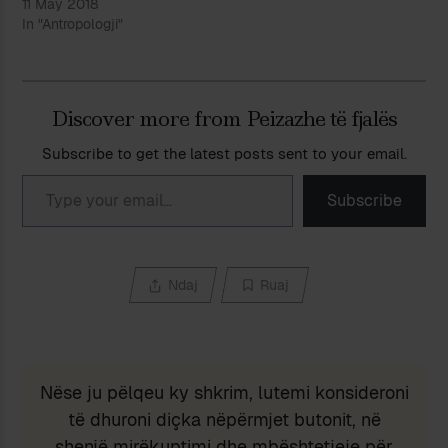
11 May 2018
In "Antropologji"
Discover more from Peizazhe të fjalës
Subscribe to get the latest posts sent to your email.
Type your email…
Subscribe
Ndaj
Ruaj
Nëse ju pëlqeu ky shkrim, lutemi konsideroni
të dhuroni diçka nëpërmjet butonit, në
shenjë mirëkuptimi dhe mbështetjeje për