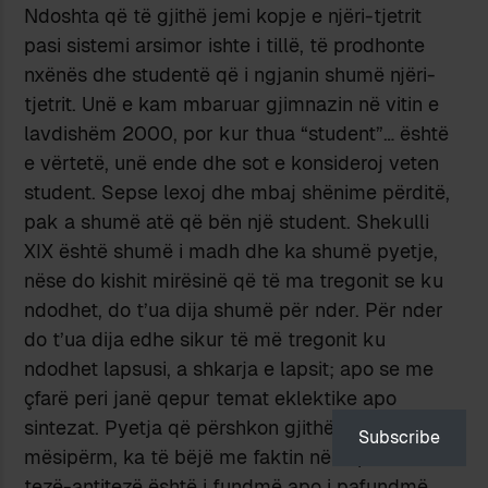
Ndoshta që të gjithë jemi kopje e njëri-tjetrit
pasi sistemi arsimor ishte i tillë, të prodhonte
nxënës dhe studentë që i ngjanin shumë njëri-
tjetrit. Unë e kam mbaruar gjimnazin në vitin e
lavdishëm 2000, por kur thua “student”… është
e vërtetë, unë ende dhe sot e konsideroj veten
student. Sepse lexoj dhe mbaj shënime përditë,
pak a shumë atë që bën një student. Shekulli
XIX është shumë i madh dhe ka shumë pyetje,
nëse do kishit mirësinë që të ma tregonit se ku
ndodhet, do t’ua dija shumë për nder. Për nder
do t’ua dija edhe sikur të më tregonit ku
ndodhet lapsusi, a shkarja e lapsit; apo se me
çfarë peri janë qepur temat eklektike apo
sintezat. Pyetja që përshkon gjithë shkrimin e
Subscribe
mësipërm, ka të bëjë me faktin nëse procesi
tezë-antitezë është i fundmë apo i pafundmë