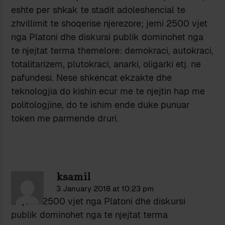
eshte per shkak te stadit adoleshencial te
zhvillimit te shoqerise njerezore; jemi 2500 vjet
nga Platoni dhe diskursi publik dominohet nga
te njejtat terma themelore: demokraci, autokraci,
totalitarizem, plutokraci, anarki, oligarki etj. ne
pafundesi. Nese shkencat ekzakte dhe
teknologjia do kishin ecur me te njejtin hap me
politologjine, do te ishim ende duke punuar
token me parmende druri.
ksamil
3 January 2018 at 10:23 pm
…” jemi 2500 vjet nga Platoni dhe diskursi
publik dominohet nga te njejtat terma