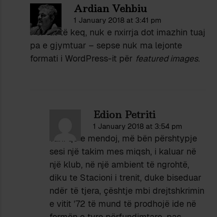
Ardian Vehbiu
1 January 2018 at 3:41 pm
Për fat të keq, nuk e nxirrja dot imazhin tuaj
pa e gjymtuar – sepse nuk ma lejonte
formati i WordPress-it për
featured images
.
Edion Petriti
1 January 2018 at 3:54 pm
Tani që e mendoj, më bën përshtypje
sesi një takim mes miqsh, i kaluar në
një klub, në një ambient të ngrohtë,
diku te Stacioni i trenit, duke biseduar
ndër të tjera, çështje mbi drejtshkrimin
e vitit ’72 të mund të prodhojë ide në
formën e tyre përfundimtare, pas