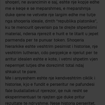
shoqeri, ne avancimin e saj, eshte nje kopje edhe
me e keqe e se meparshmes, e meparshmja
duke qene ne vetvete nje largim edhe me tutje
nga shoqeria ideale, dmth “republika platonike”,
ku te mencurit qeverisin pa te drejte shperblimi
material, ndersa njerezit e hurit e te litarit u jepet
parmenda per te punuar token. Shoqeria
hierarkike eshte veshtrim pesimist i historise, nje
veshtrim lutheran, cdo perpjekje e njeriut per te
arritur idealen eshte e kote, i vetmi shpetim vjen
nepermjet lutjes dhe dorezimit total ndaj
shkakut te pare.
Me i arsyeshem eshte nje kendveshtrim ciklik i
historise, kjo e fundit e perseritur ne pafundesi
fale budallallekut njerezor, qe nuk resht se
eksperimentuari te njejten gje duke pritur
rezultate te ndryshme. Nese historia perseritet,