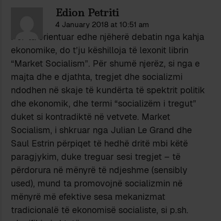
Edion Petriti
4 January 2018 at 10:51 am
Për ta orientuar edhe njëherë debatin nga kahja
ekonomike, do t’ju këshilloja të lexonit librin
“Market Socialism”. Për shumë njerëz, si nga e
majta dhe e djathta, tregjet dhe socializmi
ndodhen në skaje të kundërta të spektrit politik
dhe ekonomik, dhe termi “socializëm i tregut”
duket si kontradiktë në vetvete. Market
Socialism, i shkruar nga Julian Le Grand dhe
Saul Estrin përpiqet të hedhë dritë mbi këtë
paragjykim, duke treguar sesi tregjet – të
përdorura në mënyrë të ndjeshme (sensibly
used), mund ta promovojnë socializmin në
mënyrë më efektive sesa mekanizmat
tradicionalë të ekonomisë socialiste, si p.sh.