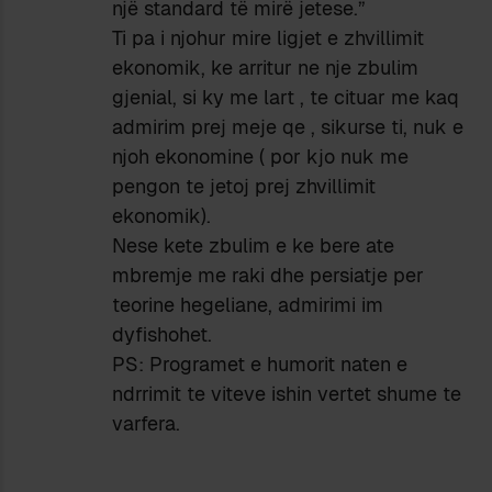
një standard të mirë jetese.”
Ti pa i njohur mire ligjet e zhvillimit
ekonomik, ke arritur ne nje zbulim
gjenial, si ky me lart , te cituar me kaq
admirim prej meje qe , sikurse ti, nuk e
njoh ekonomine ( por kjo nuk me
pengon te jetoj prej zhvillimit
ekonomik).
Nese kete zbulim e ke bere ate
mbremje me raki dhe persiatje per
teorine hegeliane, admirimi im
dyfishohet.
PS: Programet e humorit naten e
ndrrimit te viteve ishin vertet shume te
varfera.