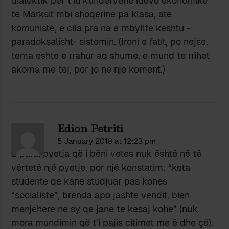
dialektik per t’iu kundervene ideve ekonomike
te Marksit mbi shoqerine pa klasa, ate
komuniste, e cila pra na e mbyllte keshtu -
paradoksalisht- sistemin. (Ironi e fatit, po nejse,
tema eshte e rrahur aq shume, e mund te rrihet
akoma me tej, por jo ne nje koment.)
Edion Petriti
5 January 2018 at 12:23 pm
E para, pyetja që i bëni vetes nuk është në të
vërtetë një pyetje, por një konstatim: “keta
studente qe kane studjuar pas kohes
“socialiste”, brenda apo jashte vendit, bien
menjehere ne sy qe jane te kesaj kohe” (nuk
mora mundimin që t’i pajis citimet me ë dhe çë).