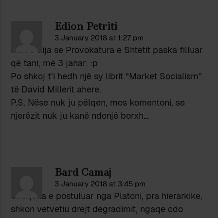
Edion Petriti
3 January 2018 at 1:27 pm
Nuk e dija se Provokatura e Shtetit paska filluar
që tani, më 3 janar. :p
Po shkoj t’i hedh një sy librit “Market Socialism”
të David Millerit ahere.
P.S. Nëse nuk ju pëlqen, mos komentoni, se
njerëzit nuk ju kanë ndonjë borxh…
Bard Camaj
3 January 2018 at 3:45 pm
Shoqeria e postuluar nga Platoni, pra hierarkike,
shkon vetvetiu drejt degradimit, ngaqe cdo