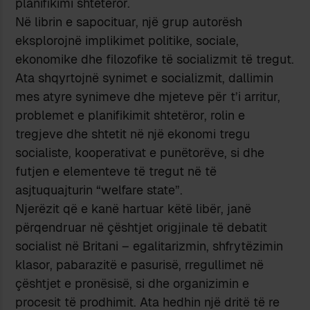
planifikimi shtetëror.
Në librin e sapocituar, një grup autorësh
eksplorojnë implikimet politike, sociale,
ekonomike dhe filozofike të socializmit të tregut.
Ata shqyrtojnë synimet e socializmit, dallimin
mes atyre synimeve dhe mjeteve për t’i arritur,
problemet e planifikimit shtetëror, rolin e
tregjeve dhe shtetit në një ekonomi tregu
socialiste, kooperativat e punëtorëve, si dhe
futjen e elementeve të tregut në të
asjtuquajturin “welfare state”.
Njerëzit që e kanë hartuar këtë libër, janë
përqendruar në çështjet origjinale të debatit
socialist në Britani – egalitarizmin, shfrytëzimin
klasor, pabarazitë e pasurisë, rregullimet në
çështjet e pronësisë, si dhe organizimin e
procesit të prodhimit. Ata hedhin një dritë të re