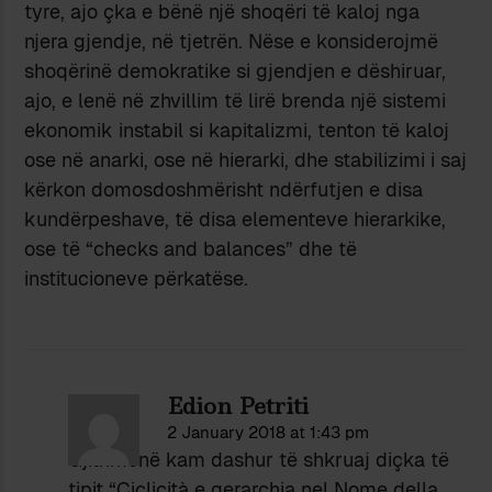
tyre, ajo çka e bënë një shoqëri të kaloj nga
njera gjendje, në tjetrën. Nëse e konsiderojmë
shoqërinë demokratike si gjendjen e dëshiruar,
ajo, e lenë në zhvillim të lirë brenda një sistemi
ekonomik instabil si kapitalizmi, tenton të kaloj
ose në anarki, ose në hierarki, dhe stabilizimi i saj
kërkon domosdoshmërisht ndërfutjen e disa
kundërpeshave, të disa elementeve hierarkike,
ose të “checks and balances” dhe të
institucioneve përkatëse.
Edion Petriti
2 January 2018 at 1:43 pm
Gjithmonë kam dashur të shkruaj diçka të
tipit “Ciclicità e gerarchia nel Nome della