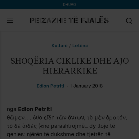
DHURO
Search
Kulturë
/
Letërsi
for:
SHOQËRIA CIKLIKE DHE AJO
HIERARKIKE
Edion Petriti
1 January 2018
nga
Edion Petriti
θῶμεν. . . δύο εἴδη τῶν ὄντων, τὸ μὲν ὁρατόν,
τὸ δὲ ἀιδές («ne parashtrojmë… dy lloje të
qenies: njërën të dukshme dhe tjetrën të