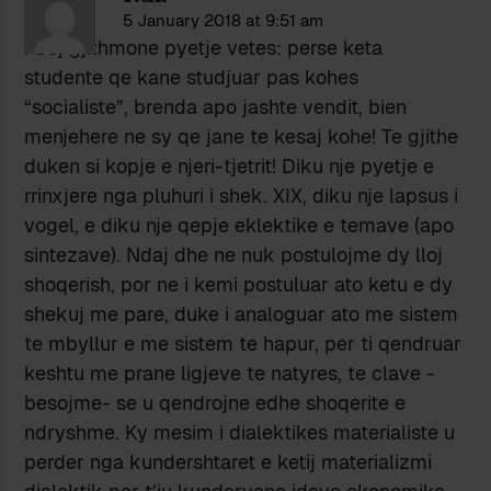
5 January 2018 at 9:51 am
I bej gjithmone pyetje vetes: perse keta
studente qe kane studjuar pas kohes
“socialiste”, brenda apo jashte vendit, bien
menjehere ne sy qe jane te kesaj kohe! Te gjithe
duken si kopje e njeri-tjetrit! Diku nje pyetje e
rrinxjere nga pluhuri i shek. XIX, diku nje lapsus i
vogel, e diku nje qepje eklektike e temave (apo
sintezave). Ndaj dhe ne nuk postulojme dy lloj
shoqerish, por ne i kemi postuluar ato ketu e dy
shekuj me pare, duke i analoguar ato me sistem
te mbyllur e me sistem te hapur, per ti qendruar
keshtu me prane ligjeve te natyres, te clave -
besojme- se u qendrojne edhe shoqerite e
ndryshme. Ky mesim i dialektikes materialiste u
perder nga kundershtaret e ketij materializmi