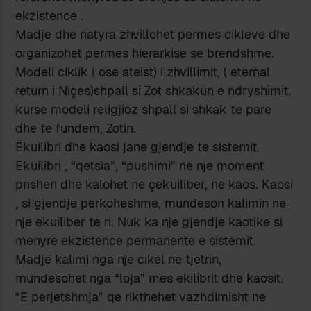
ekzistence .
Madje dhe natyra zhvillohet permes cikleve dhe
organizohet permes hierarkise se brendshme.
Modeli ciklik ( ose ateist) i zhvillimit, ( eternal
return i Niçes)shpall si Zot shkakun e ndryshimit,
kurse modeli religjioz shpall si shkak te pare
dhe te fundem, Zotin.
Ekuilibri dhe kaosi jane gjendje te sistemit.
Ekuilibri , “qetsia”, “pushimi” ne nje moment
prishen dhe kalohet ne çekuiliber, ne kaos. Kaosi
, si gjendje perkoheshme, mundeson kalimin ne
nje ekuiliber te ri. Nuk ka nje gjendje kaotike si
menyre ekzistence permanente e sistemit.
Madje kalimi nga nje cikel ne tjetrin,
mundesohet nga “loja” mes ekilibrit dhe kaosit.
“E perjetshmja” qe rikthehet vazhdimisht ne