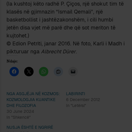
(Ia kushtoj këto radhë P. Çiços, një shokut tim të
klasës në gjimnazin “Ismail Qemali”, një
basketbollist i jashtëzakonshëm, i cili humbi
jetën disa vjet më parë dhe që sot meriton të
kujtohet.)
© Edion Petriti, janar 2016. Në foto, Karli i Madh i
pikturuar nga
Albrecht Dürer
.
Ndaje:
NGA ASGJËJA NË KOZMOS:
LABIRINTI
KOZMOLOGJIA KUANTIKE
6 December 2012
DHE FILOZOFIA
In "Letërsi"
30 June 2024
In "Shkencë"
NUSJA ËSHTË E NGRIRË