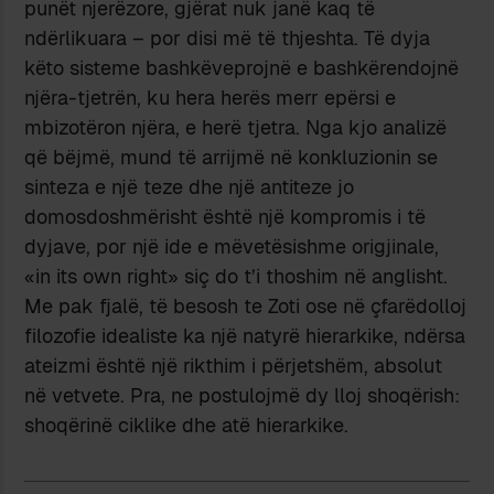
punët njerëzore, gjërat nuk janë kaq të
ndërlikuara – por disi më të thjeshta. Të dyja
këto sisteme bashkëveprojnë e bashkërendojnë
njëra-tjetrën, ku hera herës merr epërsi e
mbizotëron njëra, e herë tjetra. Nga kjo analizë
që bëjmë, mund të arrijmë në konkluzionin se
sinteza e një teze dhe një antiteze jo
domosdoshmërisht është një kompromis i të
dyjave, por një ide e mëvetësishme origjinale,
«in its own right» siç do t’i thoshim në anglisht.
Me pak fjalë, të besosh te Zoti ose në çfarëdolloj
filozofie idealiste ka një natyrë hierarkike, ndërsa
ateizmi është një rikthim i përjetshëm, absolut
në vetvete. Pra, ne postulojmë dy lloj shoqërish:
shoqërinë ciklike dhe atë hierarkike.