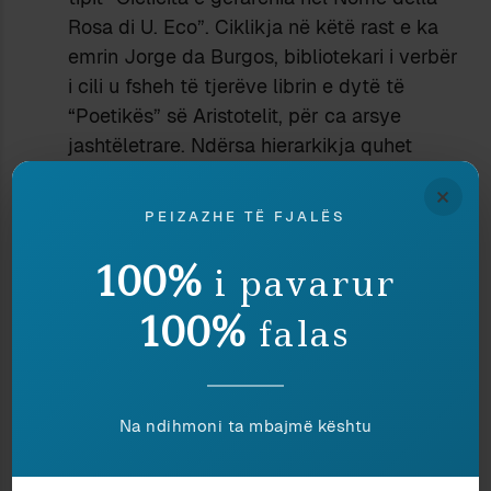
Rosa di U. Eco”. Ciklikja në këtë rast e ka
emrin Jorge da Burgos, bibliotekari i verbër
i cili u fsheh të tjerëve librin e dytë të
“Poetikës” së Aristotelit, për ca arsye
jashtëletrare. Ndërsa hierarkikja quhet
Gulielmo da Baskerville – kush ka parë
×
ekranizimin e romanit, e di se luhet nga
PEIZAZHE TË FJALËS
Sean Connery. Kam përshtypjen se edhe
brenda sistemeve kaotike sundon një farë
100%
i pavarur
rregulli, pasi një sistem 100% kaotik nuk
100%
falas
ekziston. Një sistem i cili nuk ka rregulla,
është logjikisht absurd, pra i pamundur, pasi
edhe vetë fjalia “pa rregulla” është një
rregull në vetvete. Besoj se kjo prirje në
Na ndihmoni ta mbajmë kështu
roman simbolizohet nga Salvatorja, i cili
jeton ende në periudhën e kullës së Babelit,