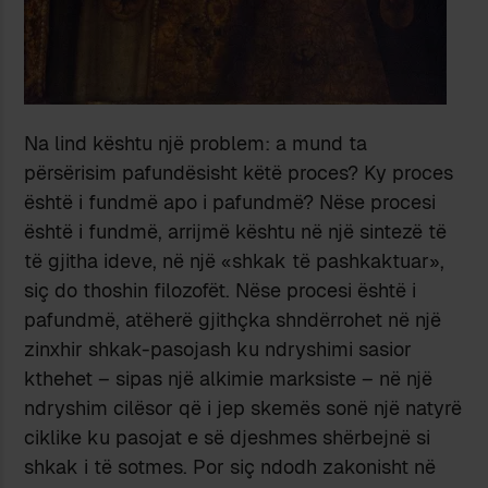
Na lind kështu një problem: a mund ta
përsërisim pafundësisht këtë proces? Ky proces
është i fundmë apo i pafundmë? Nëse procesi
është i fundmë, arrijmë kështu në një sintezë të
të gjitha ideve, në një «shkak të pashkaktuar»,
siç do thoshin filozofët. Nëse procesi është i
pafundmë, atëherë gjithçka shndërrohet në një
zinxhir shkak-pasojash ku ndryshimi sasior
kthehet – sipas një alkimie marksiste – në një
ndryshim cilësor që i jep skemës sonë një natyrë
ciklike ku pasojat e së djeshmes shërbejnë si
shkak i të sotmes. Por siç ndodh zakonisht në