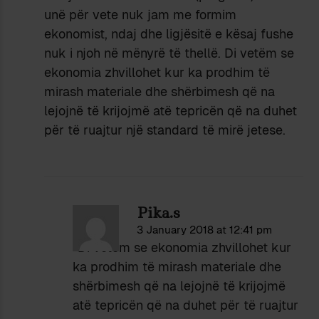
unë për vete nuk jam me formim
ekonomist, ndaj dhe ligjësitë e kësaj fushe
nuk i njoh në mënyrë të thellë. Di vetëm se
ekonomia zhvillohet kur ka prodhim të
mirash materiale dhe shërbimesh që na
lejojnë të krijojmë atë tepricën që na duhet
për të ruajtur një standard të mirë jetese.
Pika.s
3 January 2018 at 12:41 pm
“Di vetëm se ekonomia zhvillohet kur
ka prodhim të mirash materiale dhe
shërbimesh që na lejojnë të krijojmë
atë tepricën që na duhet për të ruajtur