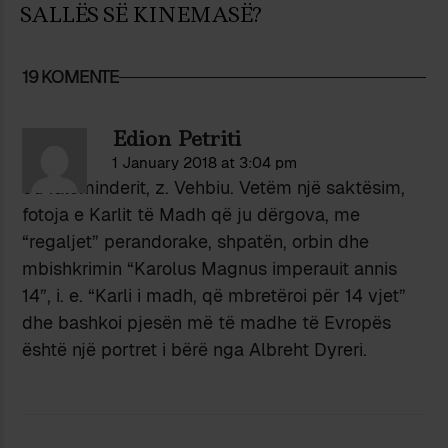
SALLËS SË KINEMASË?
19 KOMENTE
Edion Petriti
1 January 2018 at 3:04 pm
Ju faleminderit, z. Vehbiu. Vetëm një saktësim,
fotoja e Karlit të Madh që ju dërgova, me
“regaljet” perandorake, shpatën, orbin dhe
mbishkrimin “Karolus Magnus imperauit annis
14”, i. e. “Karli i madh, që mbretëroi për 14 vjet”
dhe bashkoi pjesën më të madhe të Evropës
është një portret i bërë nga Albreht Dyreri.