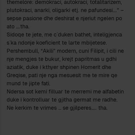
themelore: demokraci, autokraci, totalitarizem,
plutokraci, anarki, oligarki etj. ne pafundesi….” –
sepse pasione dhe deshirat e njeriut ngelen po
ato ….tha.
Sidoqe te jete, me c`duken bathet, inteligjenca
s`ka ndonje koeficient te larte mbijetese.
Pershembull, “Akili” modern, cuni Filipit, i cili ne
nje mengjes te bukur, krejt papritmas u gdhi
aziatik, duke i kthyer shpinen Homerit dhe
Greqise, pati nje nga mesuesit me te mire qe
mund te jipte fati.
Ndersa sot kemi filluar te merremi me alfabetin
duke i kontrolluar te gjitha germat me radhe.
Ne kerkim te vrimes … se gjilperes….. tha.