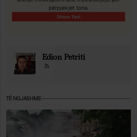
përpjekjet tona.
Edion Petriti
TË NGJASHME