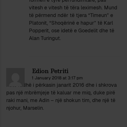
vitesh e vitesh të tëra leximesh. Mund
të përmend ndër të tjera “Timeun” e
Platonit, “Shoqërinë e hapur” të Karl
Popperit, ose idetë e Goedelit dhe të
Alan Turingut.
Edion Petriti
1 January 2018 at 3:17 pm
Këto radhë i përkasin janarit 2016 dhe i shkrova
pas një mbrëmjeje të kaluar me miq, duke pirë
raki mani, me Adin – një shokun tim, dhe një të
njohur, Marselin.