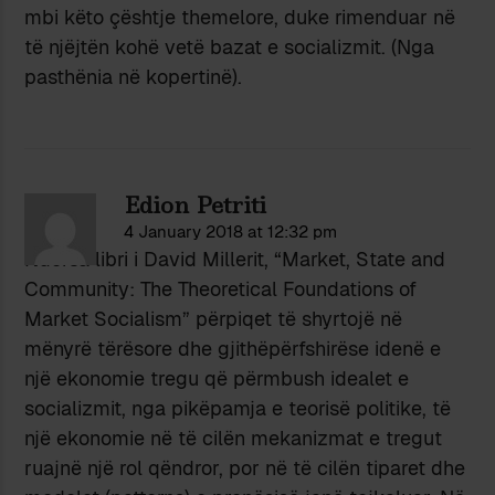
mbi këto çështje themelore, duke rimenduar në
të njëjtën kohë vetë bazat e socializmit. (Nga
pasthënia në kopertinë).
Edion Petriti
4 January 2018 at 12:32 pm
Ndërsa libri i David Millerit, “Market, State and
Community: The Theoretical Foundations of
Market Socialism” përpiqet të shyrtojë në
mënyrë tërësore dhe gjithëpërfshirëse idenë e
një ekonomie tregu që përmbush idealet e
socializmit, nga pikëpamja e teorisë politike, të
një ekonomie në të cilën mekanizmat e tregut
ruajnë një rol qëndror, por në të cilën tiparet dhe