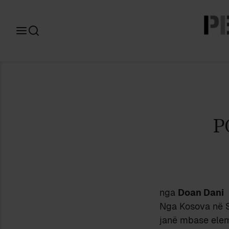
Search
for:
P
nga
Doan Dani
Nga Kosova në S
janë mbase elem