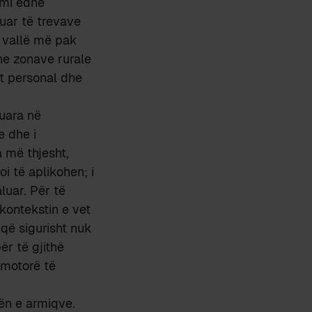
imi edhe
tuar të trevave
ë vallë më pak
he zonave rurale
et personal dhe
kuara në
e dhe i
a më thjesht,
i të aplikohen; i
luar. Për të
kontekstin e vet
, që sigurisht nuk
ër të gjithë
omotorë të
tën e armiqve.