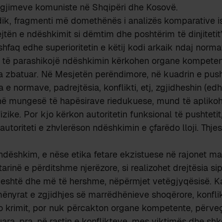
regjimeve komuniste në Shqipëri dhe Kosovë.
dik, fragmenti më domethënës i analizës komparative i
jtën e ndëshkimit si dëmtim dhe poshtërim të dinjitetit”.
shfaq edhe superioritetin e këtij kodi arkaik ndaj norm
od të parashikojë ndëshkimin kërkohen organe kompeten
a zbatuar. Në Mesjetën perëndimore, në kuadrin e push
a e normave, padrejtësia, konflikti, etj, zgjidheshin (ed
në mungesë të hapësirave riedukuese, mund të apliko
zike. Por kjo kërkon autoritetin funksional të pushtetit
autoriteti e zhvlerëson ndëshkimin e çfarëdo lloji. Thje
dëshkim, e nëse etika fetare ekzistuese në rajonet ma
rinë e përditshme njerëzore, si realizohet drejtësia s
jeshtë dhe më të hershme, nëpërmjet vetëgjyqësisë. Ka
nyrat e zgjidhjes së marrëdhënieve shoqërore, konfli
po krimit, por nuk përcakton organe kompetente, përve
uara, pra, në rastin e konflikteve, mes viktimës dhe shke