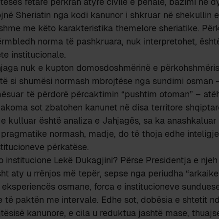
etesës fetare përkrah atyre civile e penale, bazimi në d
ojnë Sheriatin nga kodi kanunor i shkruar në shekullin 
shme me këto karakteristika themelore sheriatike. Përk
përmbledh norma të pashkruara, nuk interpretohet, ësht
te institucionale.
ahjaga nuk e kupton domosdoshmërinë e përkohshmëris
atë si shumësi normash mbrojtëse nga sundimi osman –
mësuar të përdorë përcaktimin “pushtim otoman” – atë
 akoma sot zbatohen kanunet në disa territore shqipta
e kulluar është analiza e Jahjagës, sa ka anashkaluar 
pragmatike normash, madje, do të thoja edhe inteligj
stitucioneve përkatëse.
o institucione Lekë Dukagjini? Përse Presidentja e njeh 
ht aty u rrënjos më tepër, sepse nga periudha “arkaike”
ë eksperiencës osmane, forca e institucioneve sunduese
e të paktën me intervale. Edhe sot, dobësia e shtetit n
ejtësisë kanunore, e cila u reduktua jashtë mase, thuaj