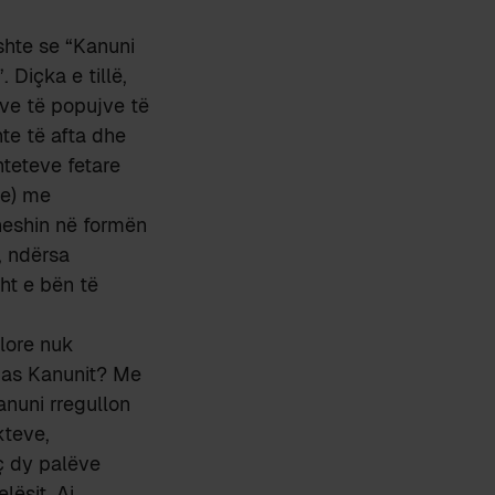
shte se “Kanuni
 Diçka e tillë,
ave të popujve të
te të afta dhe
teteve fetare
he) me
heshin në formën
, ndërsa
sht e bën të
lore nuk
ipas Kanunit? Me
nuni rregullon
kteve,
ç dy palëve
lësit. Ai