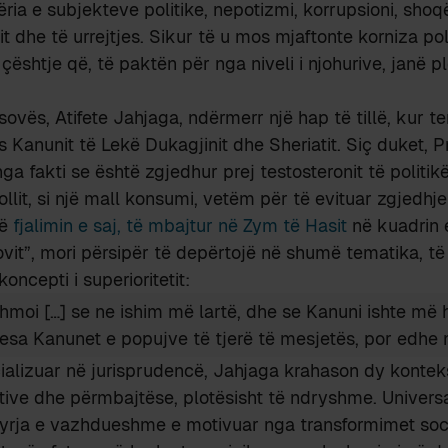
ia e subjekteve politike, nepotizmi, korrupsioni, sho
t dhe të urrejtjes. Sikur të u mos mjaftonte korniza pol
ështje që, të paktën për nga niveli i njohurive, janë pl
sovës, Atifete Jahjaga, ndërmerr një hap të tillë, kur t
Kanunit të Lekë Dukagjinit dhe Sheriatit. Siç duket, P
nga fakti se është zgjedhur prej testosteronit të politi
ollit, si një mall konsumi, vetëm për të evituar zgjedhje
Në
fjalimin e saj, të mbajtur në Zym të Hasit
në kuadrin e
vit”, mori përsipër të depërtojë në shumë tematika, të 
ncepti i superioritetit:
hmoi […] se ne ishim më lartë, dhe se Kanuni ishte më
sesa Kanunet e popujve të tjerë të mesjetës, por edhe
ializuar në jurisprudencë, Jahjaga krahason dy kontek
tive dhe përmbajtëse, plotësisht të ndryshme. Univers
hyrja e vazhdueshme e motivuar nga transformimet soci