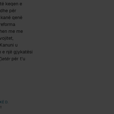
 të keqen e
edhe për
e kanë qenë
 reforma
tohen me me
ojitet,
 Kanuni u
 e një gjykatësi
Tjetër
për t’u
KË D.
1