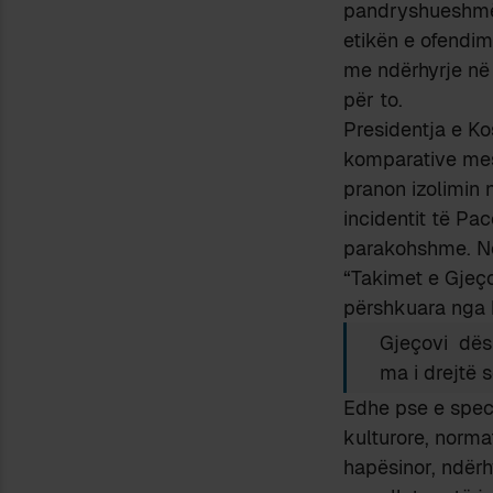
pandryshueshmër
etikën e ofendimi
me ndërhyrje në ç
për to.
Presidentja e Ko
komparative mes 
pranon izolimin 
incidentit të Pac
parakohshme. 
“Takimet e Gjeço
përshkuara nga ko
Gjeçovi dës
ma i drejtë 
Edhe pse e spec
kulturore, norma
hapësinor, ndër