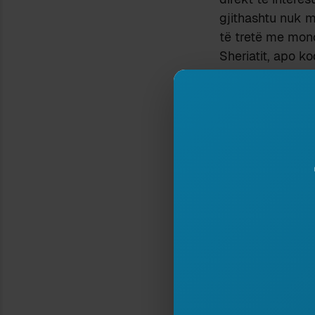
gjithashtu nuk m
të tretë me mono
Sheriatit, apo 
penale të Kanun
dhe vlerë vetëm 
me autoritet. K
nga organe
supe
dinjitetin e të d
gjyqësore, së b
për kritika. Të 
vetëgjyqësia.
Aspekti histori
Me Kanunin e
Skënderbeut
jeta e njerë
Në trojet sh