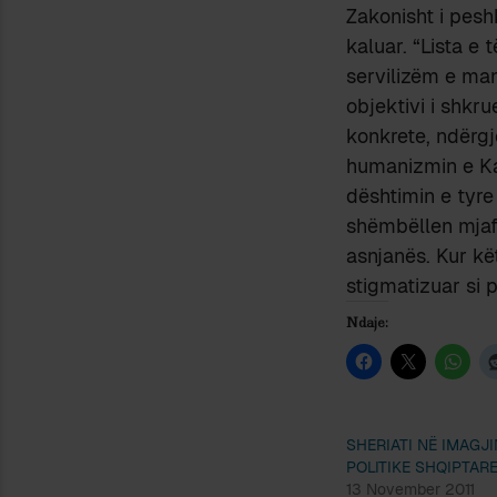
Zakonisht i pesh
kaluar. “Lista e 
servilizëm e man
objektivi i shkr
konkrete, ndërgj
humanizmin e Kan
dështimin e tyre
shëmbëllen mjaft
asnjanës. Kur kë
stigmatizuar si 
Ndaje:
SHERIATI NË IMAGJ
POLITIKE SHQIPTAR
13 November 2011