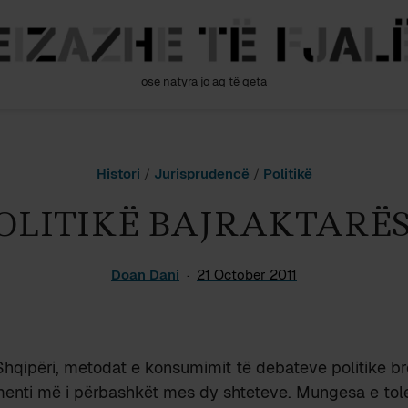
ose natyra jo aq të qeta
Histori
/
Jurisprudencë
/
Politikë
OLITIKË BAJRAKTARË
Doan Dani
21 October 2011
hqipëri, metodat e konsumimit të debateve politike b
enti më i përbashkët mes dy shteteve. Mungesa e tol