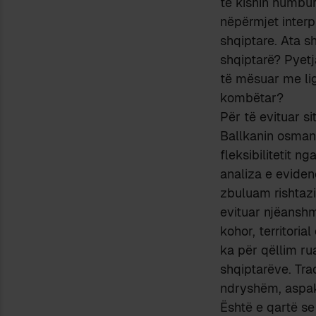
të kishin humbur
nëpërmjet interp
shqiptare. Ata s
shqiptarë? Pyet
të mësuar me ligj
kombëtar?
Për të evituar s
Ballkanin osman,
fleksibilitetit n
analiza e eviden
zbuluam rishtazi
evituar njëanshm
kohor, territorial
ka për qëllim ru
shqiptarëve. Tr
ndryshëm, aspak 
Është e qartë se