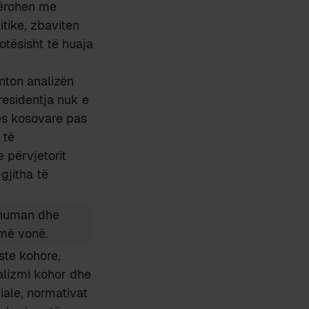
qërohen me
itike, zbaviten
otësisht të huaja
enton analizën
residentja nuk e
kës kosovare pas
 të
 përvjetorit
gjitha të
 human dhe
 më vonë.
ste kohore,
alizmi kohor dhe
ale, normativat