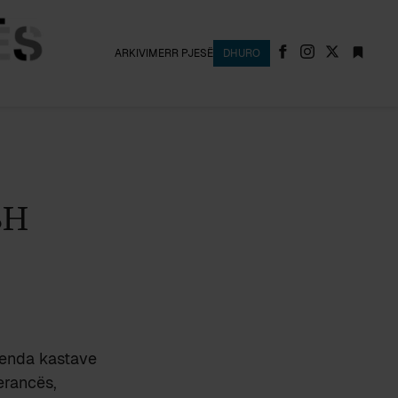
ARKIVI
MERR PJESË
DHURO
SH
renda kastave
erancës,