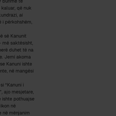
y burime të
e kaluar, që nuk
undrazi, ai
ë i përkohshëm,
ë së Kanunit
 më saktësisht,
herë duhet të na
re. Jemi akoma
se Kanuni ishte
ente, në mangësi
si “Kanuni i
, ajo mesjetare,
 ishte pothuajse
dikon në
se në mënjanim