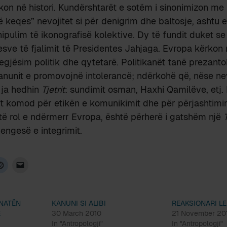
kon në histori. Kundërshtarët e sotëm i sinonimizon me
të keqes” nevojitet si për denigrim dhe baltosje, ashtu 
ipulim të ikonografisë kolektive. Dy të fundit duket s
uesve të fjalimit të Presidentes Jahjaga. Evropa kërkon
egjësim politik dhe qytetarë. Politikanët tanë prezan
unit e promovojnë intolerancë; ndërkohë që, nëse nev
 ja hedhin
Tjetrit
: sundimit osman, Haxhi Qamilëve, etj.
 komod për etikën e komunikimit dhe për përjashtimin
të rol e ndërmerr Evropa, është përherë i gatshëm një
pengesë e integrimit.
INATËN
KANUNI SI ALIBI
REAKSIONARI LE
E
30 March 2010
21 November 201
In "Antropologji"
In "Antropologji"