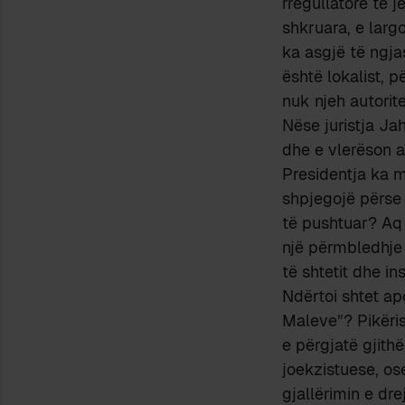
rregullatore të j
shkruara, e larg
ka asgjë të ngja
është lokalist, 
nuk njeh autorite
Nëse juristja J
dhe e vlerëson 
Presidentja ka 
shpjegojë përse
të pushtuar? Aq 
një përmbledhje 
të shtetit dhe in
Ndërtoi shtet ap
Maleve”? Pikëris
e përgjatë gjith
joekzistuese, os
gjallërimin e dr