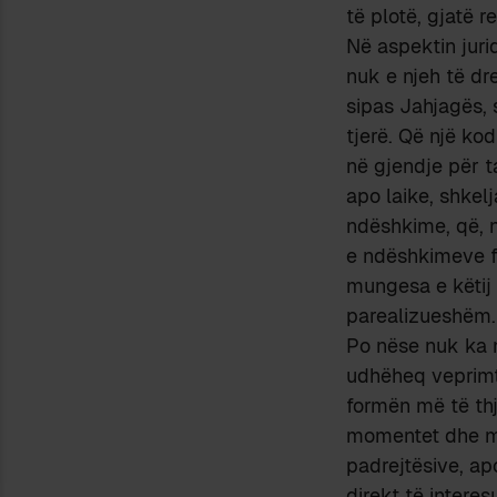
të plotë, gjatë 
Në aspektin juri
nuk e njeh të dre
sipas Jahjagës, 
tjerë. Që një k
në gjendje për t
apo laike, shkelj
ndëshkime, që, 
e ndëshkimeve fi
mungesa e këtij 
parealizueshëm.
Po nëse nuk ka n
udhëheq veprimta
formën më të th
momentet dhe më
padrejtësive, a
direkt të interes