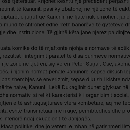
 ose tjetërsuar. Krijohet kështu një precedent përjasht
retimit të Kanunit, pasi ky zbatohej në një zonë të cak
hqiptarët e jugut që Kanunin në fjalë nuk e njohën, jan
ja mund të shtrohet edhe rreth banorëve të qyteteve d
e dhe institucione. Të gjithë këta janë njerëz pa dinjit
ituata komike do të mjaftonte njohja e normave të apli
 rezultat i integrimit paralel të disa burimeve normativ
ga një zonë në tjetrën, siç vëren Peter Sugar. Ose, akom
cës: i njohim normat penale kanunore, sepse dikush lejo
 pas shembjes së enverizmit, sepse dikush i kishte nda
ëritë naive, Kanuni i Lekë Dukagjinit duhet gjykuar në 
 dhe normativ, si relikt karakteristik i organizimit social
ajtjen e të ashtuquajturave vlera kombëtare, aq më tep
adita është transmetuar me rrugë, përmbledhës dhe pr
inferiorë ndaj ekuacionit të Jahjagës.
 klasa politike, dhe jo vetëm, e mban në gatishmëri lis