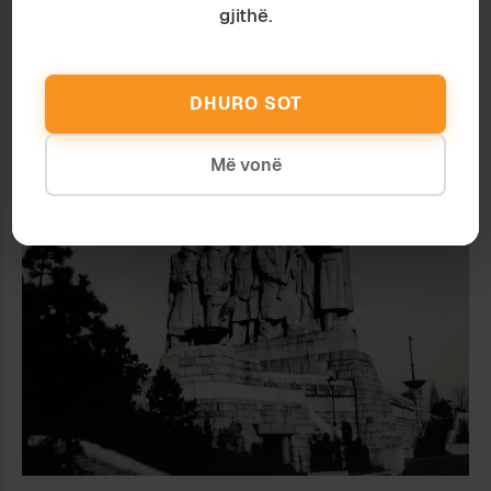
gjithë.
DHURO SOT
Ardian Vehbiu
October 2022
KA RADHË DHE RADHË
Më vonë