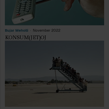
Bujar Meholli
November 2022
KONSUM(JET)OJ