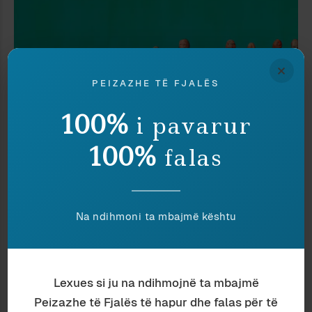
×
PEIZAZHE TË FJALËS
100%
i pavarur
100%
falas
Ardian Vehbiu
October 2022
RADHA DHE MIKU
Na ndihmoni ta mbajmë kështu
Lexues si ju na ndihmojnë ta mbajmë
Peizazhe të Fjalës të hapur dhe falas për të