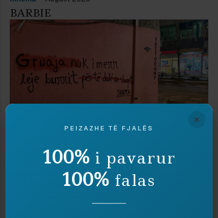
BARBIE
×
PEIZAZHE TË FJALËS
100%
i pavarur
Feminizëm
March 2023
100%
falas
NA MBYTI FEMINIZMI