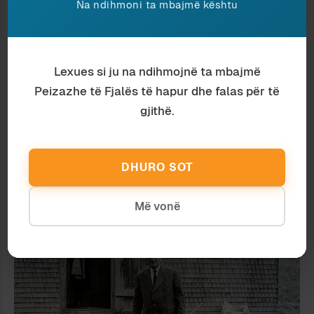
Na ndihmoni ta mbajmë kështu
Lexues si ju na ndihmojnë ta mbajmë
Peizazhe të Fjalës të hapur dhe falas për të
gjithë.
Feminizëm
August 2022
DHURO SOT
FRIKA NGA NJË GRUA E LIRË: SANNA
MARIN
Më vonë