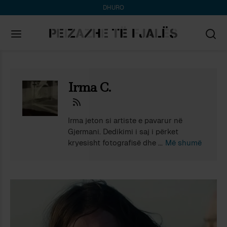
DHURO
Search
for:
Irma C.
Irma jeton si artiste e pavarur në
Gjermani. Dedikimi i saj i përket
kryesisht fotografisë dhe tekstit.
Më shumë
Fotografia e Irmës hulumton
vështirësinë e harresës përkundrejt
kujtimeve joekzistuese. Ka studiuar
Gjuhë të Huaja dhe Letërsi në Itali, si
dhe pjesërisht Filozofi në Gjermani.
Mbi shiun që derdhet mbi dritaren nën
çati përgjatë një mbrëmjeje vere, nuk