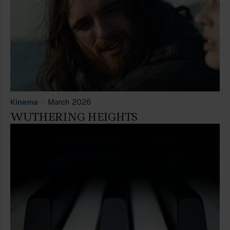
vë asgjë. I pëlqen të përtypë
ndonjëherë një croissant aux amandes
duke u endur tutje-tëhu nëpër Le
Marais, apo të gëlltisë ekzistencën
para një vinili me Goldberg Variationen
të Bach-ut, që ndoshta nëpërmjet
interpretimit të një Glenn Gould-i
bëhet më e durueshme.
Kinema
March 2026
WUTHERING HEIGHTS