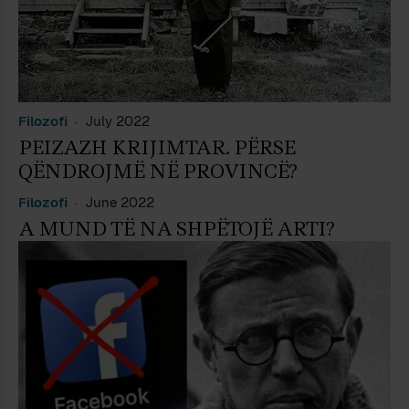
Filozofi
July 2022
PEIZAZH KRIJIMTAR. PËRSE
QËNDROJMË NË PROVINCË?
Filozofi
June 2022
A MUND TË NA SHPËTOJË ARTI?