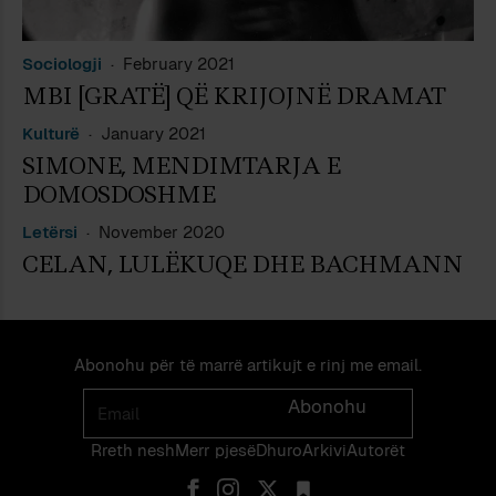
Sociologji
February 2021
MBI [GRATË] QË KRIJOJNË DRAMAT
Kulturë
January 2021
SIMONE, MENDIMTARJA E
DOMOSDOSHME
Letërsi
November 2020
CELAN, LULËKUQE DHE BACHMANN
Abonohu për të marrë artikujt e rinj me email.
Email
Abonohu
Rreth nesh
Merr pjes​​ë​
Dhuro
Arkivi
Autorët