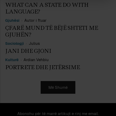
WHAT CAN A STATE DO WITH
LANGUAGE?
Gjuhësi
Autor i ftuar
ÇFARË MUND TË BËJË SHTETI ME
GJUHËN?
Sociologji
Julius
JANI DHE GJONI
Kulturë
Ardian Vehbiu
PORTRETE DHE JETËRSIME
Më Shumë
Abonohu për të marrë artikujt e rinj me email.