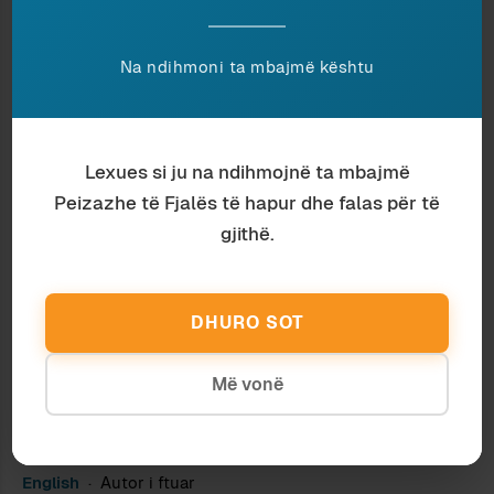
Shkencë
Ardian Vehbiu
NJË PARADOKS PËR EKSPERTËT
Na ndihmoni ta mbajmë kështu
Arsim
Ardian Vehbiu
SHTETI, STANDARDI DHE
NDËRAKADEMIKËT
Lexues si ju na ndihmojnë ta mbajmë
Peizazhe të Fjalës të hapur dhe falas për të
gjithë.
DHURO SOT
Më vonë
English
Autor i ftuar