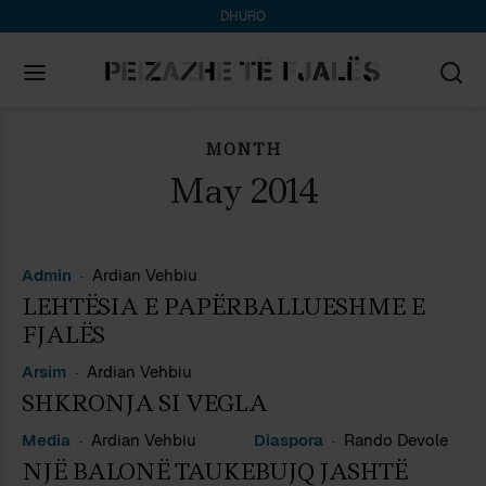
DHURO
MONTH
Search
for:
May 2014
Admin
Ardian Vehbiu
LEHTËSIA E PAPËRBALLUESHME E
FJALËS
Arsim
Ardian Vehbiu
SHKRONJA SI VEGLA
Media
Ardian Vehbiu
Diaspora
Rando Devole
NJË BALONË TAUKE
BUJQ JASHTË