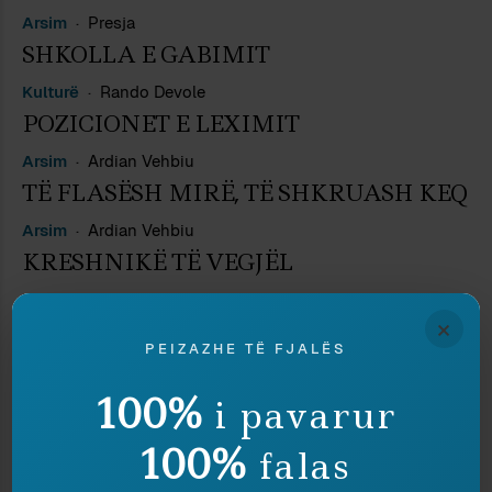
Arsim
Presja
SHKOLLA E GABIMIT
Kulturë
Rando Devole
POZICIONET E LEXIMIT
Arsim
Ardian Vehbiu
TË FLASËSH MIRË, TË SHKRUASH KEQ
Arsim
Ardian Vehbiu
KRESHNIKË TË VEGJËL
Arsim
Ardian Vehbiu
×
AS SEEN ON TV
PEIZAZHE TË FJALËS
Gjuhësi
Ardian Vehbiu
PLURALIZËM ATJE KU S’DUHET
100%
i pavarur
Teknologji
Ardian Vehbiu
100%
falas
SIKUR TË ISHA PAKO