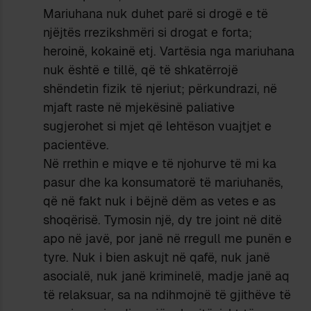
Mariuhana nuk duhet parë si drogë e të
njëjtës rrezikshmëri si drogat e forta;
heroinë, kokainë etj. Vartësia nga mariuhana
nuk është e tillë, që të shkatërrojë
shëndetin fizik të njeriut; përkundrazi, në
mjaft raste në mjekësinë paliative
sugjerohet si mjet që lehtëson vuajtjet e
pacientëve.
Në rrethin e miqve e të njohurve të mi ka
pasur dhe ka konsumatorë të mariuhanës,
që në fakt nuk i bëjnë dëm as vetes e as
shoqërisë. Tymosin një, dy tre joint në ditë
apo në javë, por janë në rregull me punën e
tyre. Nuk i bien askujt në qafë, nuk janë
asocialë, nuk janë kriminelë, madje janë aq
të relaksuar, sa na ndihmojnë të gjithëve të