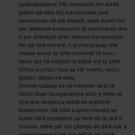
parëndësishme. Për mendimin tim është
gabim që këto lloj substancash janë
demonizuar në atë shkallë, saqë autori flet
për lehtësinë e konsumit të mariuhanës dhe
ti për shembull sheh viktima me overdozë.
Në një farë mënyre, ti je manipuluar dhe
mbase mund të ishte momenti të mos i
lejoje ata (të këqijtë) ta bëjnë me ty këtë.
Ktheju kurrizin, mos ua vër veshin, nxirru
gjuhën, dërgoi në dreq.
Shumë ndalesa ka në mënyrën se si të
rriturit duan ta organizojnë stilin e jetës së
tyre dhe tendenca është në drejtimin
konservator. Në këtë kuptim mendoj se
duhet bërë rezistencë sa herë që të jetë e
mundur, edhe për ato çështje që dikë nuk e
prekin personalisht, me qëllim që lirinë