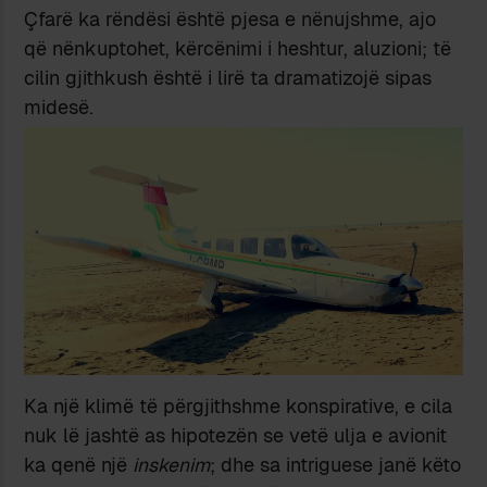
Çfarë ka rëndësi është pjesa e nënujshme, ajo
që nënkuptohet, kërcënimi i heshtur, aluzioni; të
cilin gjithkush është i lirë ta dramatizojë sipas
midesë.
Ka një klimë të përgjithshme konspirative, e cila
nuk lë jashtë as hipotezën se vetë ulja e avionit
ka qenë një
inskenim
; dhe sa intriguese janë këto