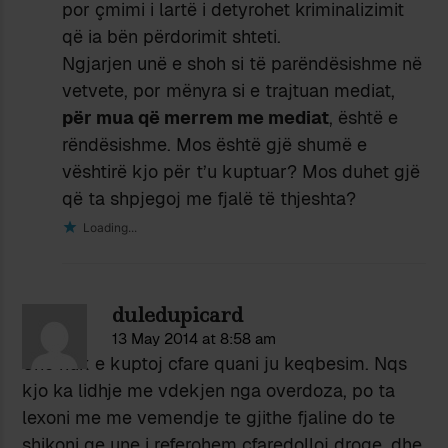
por çmimi i lartë i detyrohet kriminalizimit
që ia bën përdorimit shteti.
Ngjarjen unë e shoh si të parëndësishme në
vetvete, por mënyra si e trajtuan mediat,
për mua që merrem me mediat
, është e
rëndësishme. Mos është gjë shumë e
vështirë kjo për t’u kuptuar? Mos duhet gjë
që ta shpjegoj me fjalë të thjeshta?
Loading...
duledupicard
13 May 2014 at 8:58 am
Une nuk e kuptoj cfare quani ju keqbesim. Nqs
kjo ka lidhje me vdekjen nga overdoza, po ta
lexoni me me vemendje te gjithe fjaline do te
shikoni qe une i referohem cfaredolloj droge, dhe