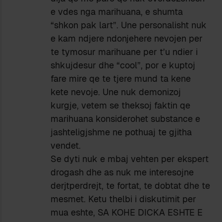
e vdes nga marihuana, e shumta
“shkon pak lart”. Une personalisht nuk
e kam ndjere ndonjehere nevojen per
te tymosur marihuane per t’u ndier i
shkujdesur dhe “cool”, por e kuptoj
fare mire qe te tjere mund ta kene
kete nevoje. Une nuk demonizoj
kurgje, vetem se theksoj faktin qe
marihuana konsiderohet substance e
jashteligjshme ne pothuaj te gjitha
vendet.
Se dyti nuk e mbaj vehten per ekspert
drogash dhe as nuk me interesojne
derjtperdrejt, te fortat, te dobtat dhe te
mesmet. Ketu thelbi i diskutimit per
mua eshte, SA KOHE DICKA ESHTE E