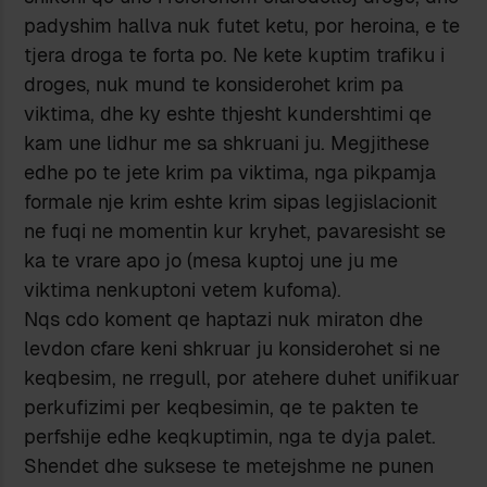
padyshim hallva nuk futet ketu, por heroina, e te
tjera droga te forta po. Ne kete kuptim trafiku i
droges, nuk mund te konsiderohet krim pa
viktima, dhe ky eshte thjesht kundershtimi qe
kam une lidhur me sa shkruani ju. Megjithese
edhe po te jete krim pa viktima, nga pikpamja
formale nje krim eshte krim sipas legjislacionit
ne fuqi ne momentin kur kryhet, pavaresisht se
ka te vrare apo jo (mesa kuptoj une ju me
viktima nenkuptoni vetem kufoma).
Nqs cdo koment qe haptazi nuk miraton dhe
levdon cfare keni shkruar ju konsiderohet si ne
keqbesim, ne rregull, por atehere duhet unifikuar
perkufizimi per keqbesimin, qe te pakten te
perfshije edhe keqkuptimin, nga te dyja palet.
Shendet dhe suksese te metejshme ne punen