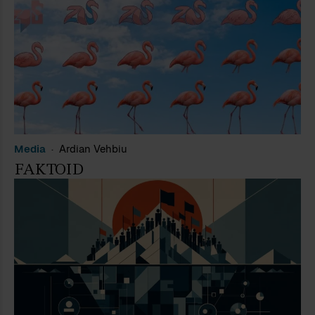
Media
Ardian Vehbiu
FAKTOID