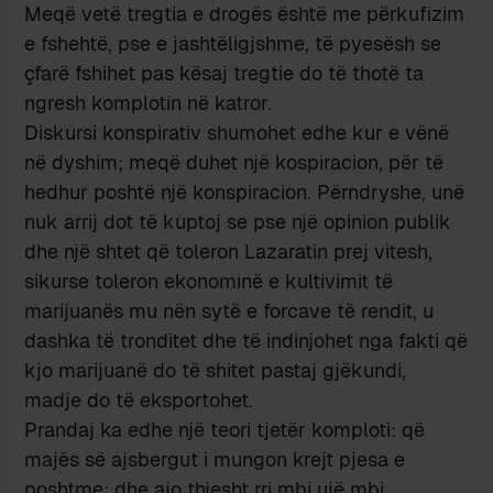
Meqë vetë tregtia e drogës është me përkufizim
e fshehtë, pse e jashtëligjshme, të pyesësh se
çfarë fshihet pas kësaj tregtie do të thotë ta
ngresh komplotin në katror.
Diskursi konspirativ shumohet edhe kur e vënë
në dyshim; meqë duhet një kospiracion, për të
hedhur poshtë një konspiracion. Përndryshe, unë
nuk arrij dot të kuptoj se pse një opinion publik
dhe një shtet që toleron Lazaratin prej vitesh,
sikurse toleron ekonominë e kultivimit të
marijuanës mu nën sytë e forcave të rendit, u
dashka të tronditet dhe të indinjohet nga fakti që
kjo marijuanë do të shitet pastaj gjëkundi,
madje do të eksportohet.
Prandaj ka edhe një teori tjetër komploti: që
majës së ajsbergut i mungon krejt pjesa e
poshtme; dhe ajo thjesht rri mbi ujë mbi