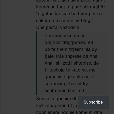
komentin tuaj të parë shkruajtët:
“e gjithe kjo ka sherbyer per nje
shkrim me shume ne blog.”
Dhe pastaj vazhdoni:
Por meqense me je
drejtuar drejtpersedrejti,
po te them thjesht nja dy
fjale. (Me shprese qe Xha
Xhai, si i zoti i shtepise, do
t’i leshoje te kalojne, me
garancine qe nuk asnje
keqbesim, thjesht ky
eshte mendimi im.)
Sërish keqbesim dhe paragjykim:
Subscribe
nuk mbaj mend t’ju kem ndaluar
ndonjëherë ndonjë koment; dhe