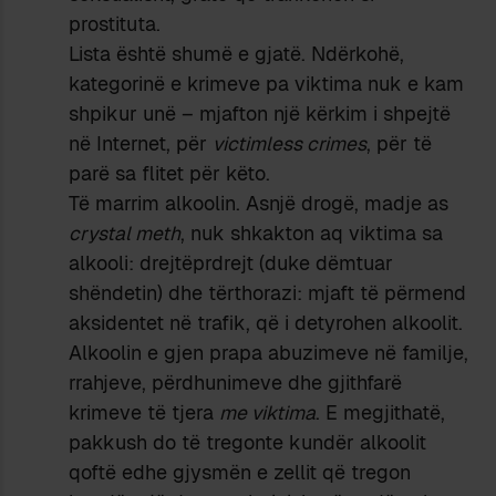
prostituta.
Lista është shumë e gjatë. Ndërkohë,
kategorinë e krimeve pa viktima nuk e kam
shpikur unë – mjafton një kërkim i shpejtë
në Internet, për
victimless crimes
, për të
parë sa flitet për këto.
Të marrim alkoolin. Asnjë drogë, madje as
crystal meth
, nuk shkakton aq viktima sa
alkooli: drejtëprdrejt (duke dëmtuar
shëndetin) dhe tërthorazi: mjaft të përmend
aksidentet në trafik, që i detyrohen alkoolit.
Alkoolin e gjen prapa abuzimeve në familje,
rrahjeve, përdhunimeve dhe gjithfarë
krimeve të tjera
me viktima
. E megjithatë,
pakkush do të tregonte kundër alkoolit
qoftë edhe gjysmën e zellit që tregon