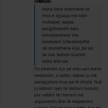
Shkruan:
kisha bere ndermend te
mos e zgjasja me kete
muhabet, sepse
pergjithesisht ketu
konsiderohesh me
keqbesim (cfaredoqofte
qe domethene kjo), po qe
se nuk leshon livando
duke shkruar.
Po pikërisht kjo që shkruani është
keqbesim, o zotëri, sepse ju më
paragjykoni mua pa të drejtë. Nuk
ju kërkon njeri të lëshoni livando,
por vetëm të merreni me
argumentin dhe të respektoni
autorin. Gjë që nuk e bëtë, kur në