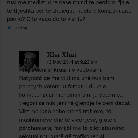
tuaj me mediat, dhe nese mund te perdorni fjale
te thjeshta per te shpieguar idete e komplikuara,
pse jo? C’te keqe do te kishte?
Loading...
Xha Xhai
13 May 2014 at 9:23 am
Prapë keni shkruar në keqbesim.
Natyrisht që me viktima unë nuk kam
parasysh vetëm kufomat – duke e
karikaturizuar mendimin tim, ju vetëm sa
tregoni se nuk jeni në gjendje të bëni debat.
Viktima janë edhe ato të rrahjeve, të
mashtrimeve dhe të vjedhjeve, gratë e
përdhunuara, fëmijët me të cilët abuzohet
seksualisht, gratë që trafikohen si