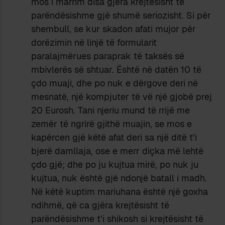
mos i marrim disa gjëra krejtësisht të
parëndësishme gjë shumë seriozisht. Si për
shembull, se kur skadon afati mujor për
dorëzimin në linjë të formularit
paralajmërues paraprak të taksës së
mbivlerës së shtuar. Është në datën 10 të
çdo muaji, dhe po nuk e dërgove deri në
mesnatë, një kompjuter të vë një gjobë prej
20 Eurosh. Tani njeriu mund të rrijë me
zemër të ngrirë gjithë muajin, se mos e
kapërcen gjë këtë afat deri sa një ditë t’i
bjerë damllaja, ose e merr diçka më lehtë
çdo gjë; dhe po ju kujtua mirë, po nuk ju
kujtua, nuk është gjë ndonjë batall i madh.
Në këtë kuptim mariuhana është një goxha
ndihmë, që ca gjëra krejtësisht të
parëndësishme t’i shikosh si krejtësisht të