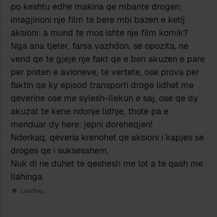
po keshtu edhe makina qe mbante drogen;
imagjinoni nje film te bere mbi bazen e ketij
aksioni: a mund te mos ishte nje film komik?
Nga ana tjeter, farsa vazhdon, se opozita, ne
vend qe te gjeje nje fakt qe e ben akuzen e pare
per pisten e avioneve, te vertete, ose prova per
faktin qe ky episod transporti droge lidhet me
qeverine ose me sylesh-llekun e saj, ose qe dy
akuzat te kene ndonje lidhje, thote pa e
menduar dy here: jepni doreheqjen!
Nderkaq, qeveria krenohet qe aksioni i kapjes se
droges qe i suksesshem.
Nuk di ne duhet te qeshesh me lot a te qash me
llahinga.
Loading...