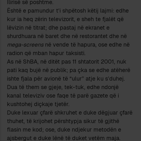
Ilirisë së poshtme.
Është e pamundur t’i shpëtosh këtij lajmi: edhe
kur ia heq zërin televizorit, e sheh te fjalët që
lëvizin në titrat; dhe pastaj në ekranet e
shurdhuara në baret dhe në restorantet dhe në
mega-screens
në vende të hapura, ose edhe në
radion që mban hapur taksisti.
As në ShBA, në ditët pas 11 shtatorit 2001, nuk
pati kaq bujë në publik; pa çka se edhe atëherë
ishte fjala për avionë të “ulur” atje ku s’duhej.
Dua të them se gjeje, tek-tuk, edhe ndonjë
kanal televiziv ose faqe të parë gazete që i
kushtohej diçkaje tjetër.
Duke lexuar çfarë shkruhet e duke dëgjuar çfarë
thuhet, të krijohet përshtypja sikur të gjithë
flasin me kod; ose, duke ndjekur metodën e
ajsbergut e duke lënë të duket vetëm maja.