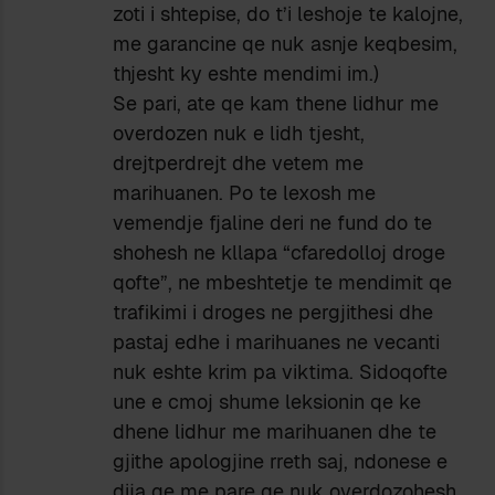
zoti i shtepise, do t’i leshoje te kalojne,
me garancine qe nuk asnje keqbesim,
thjesht ky eshte mendimi im.)
Se pari, ate qe kam thene lidhur me
overdozen nuk e lidh tjesht,
drejtperdrejt dhe vetem me
marihuanen. Po te lexosh me
vemendje fjaline deri ne fund do te
shohesh ne kllapa “cfaredolloj droge
qofte”, ne mbeshtetje te mendimit qe
trafikimi i droges ne pergjithesi dhe
pastaj edhe i marihuanes ne vecanti
nuk eshte krim pa viktima. Sidoqofte
une e cmoj shume leksionin qe ke
dhene lidhur me marihuanen dhe te
gjithe apologjine rreth saj, ndonese e
dija qe me pare qe nuk overdozohesh