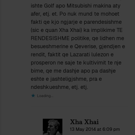
ishte Golf apo Mitsubishi makina aty
afer, etj. et. Po nuk mund te mohoet
fakti qe kjo ngjarje e parendesishme
(sic e quan Xha Xhai) ka implikime TE
RENDESISHME politike, qe lidhen me
besueshmerine e Qeverise, gjendjen e
rendit, faktit qe Lazarati lulezon e
prosperon ne saje te kultivimit te nje
bime, qe me dashje apo pa dashje
eshte e jashteligjshme, pra e
ndeshkueshme, etj. etj.
Loading...
Xha Xhai
13 May 2014 at 6:09 pm