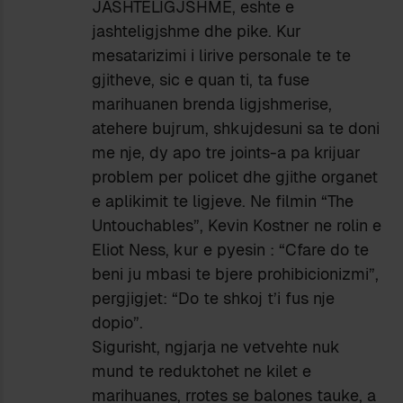
JASHTELIGJSHME, eshte e
jashteligjshme dhe pike. Kur
mesatarizimi i lirive personale te te
gjitheve, sic e quan ti, ta fuse
marihuanen brenda ligjshmerise,
atehere bujrum, shkujdesuni sa te doni
me nje, dy apo tre joints-a pa krijuar
problem per policet dhe gjithe organet
e aplikimit te ligjeve. Ne filmin “The
Untouchables”, Kevin Kostner ne rolin e
Eliot Ness, kur e pyesin : “Cfare do te
beni ju mbasi te bjere prohibicionizmi”,
pergjigjet: “Do te shkoj t’i fus nje
dopio”.
Sigurisht, ngjarja ne vetvehte nuk
mund te reduktohet ne kilet e
marihuanes, rrotes se balones tauke, a