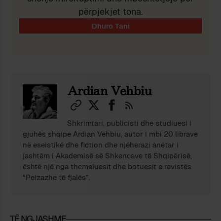
përpjekjet tona.
Ardian Vehbiu
Shkrimtari, publicisti dhe studiuesi i
gjuhës shqipe Ardian Vehbiu, autor i mbi 20 librave
në eseistikë dhe fiction dhe njëherazi anëtar i
jashtëm i Akademisë së Shkencave të Shqipërisë,
është një nga themeluesit dhe botuesit e revistës
“Peizazhe të fjalës”.
TË NGJASHME