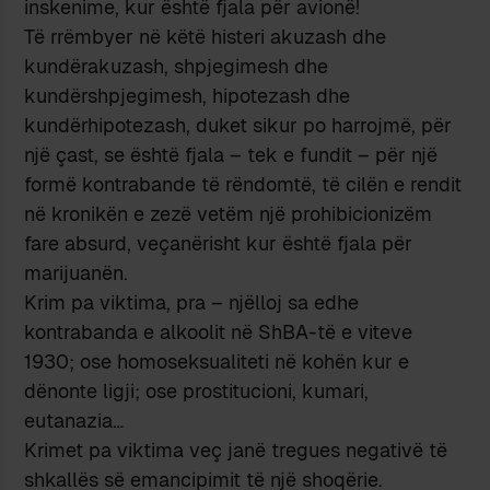
inskenime, kur është fjala për avionë!
Të rrëmbyer në këtë histeri akuzash dhe
kundërakuzash, shpjegimesh dhe
kundërshpjegimesh, hipotezash dhe
kundërhipotezash, duket sikur po harrojmë, për
një çast, se është fjala – tek e fundit – për një
formë kontrabande të rëndomtë, të cilën e rendit
në kronikën e zezë vetëm një prohibicionizëm
fare absurd, veçanërisht kur është fjala për
marijuanën.
Krim pa viktima, pra – njëlloj sa edhe
kontrabanda e alkoolit në ShBA-të e viteve
1930; ose homoseksualiteti në kohën kur e
dënonte ligji; ose prostitucioni, kumari,
eutanazia…
Krimet pa viktima veç janë tregues negativë të
shkallës së emancipimit të një shoqërie.