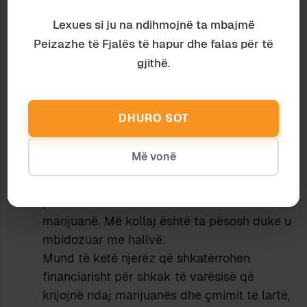
“Vërtet nuk na mbetet më arsye për të rrojtur?”
Lexues si ju na ndihmojnë ta mbajmë
Gjithsesi e gjithe kjo ka sherbyer per nje shkrim
Peizazhe të Fjalës të hapur dhe falas për të
me shume ne blog. Pergezime te sinqerta!
gjithë.
Loading...
DHURO SOT
Xha Xhai
13 May 2014 at 3:17 am
Më vonë
Keni shkruar në keqbesim.
Unë nuk di raste të ndokujt që ka vdekur
për shkak se është mbidozuar me
marijuanë. Më kollaj është ta pësosh duke u
mbidozuar me hallvë.
Mund të ketë njerëz që shkatërrohen
financiarisht për shkak të varësisë që
krijojnë ndaj marijuanës dhe çmimit të lartë,