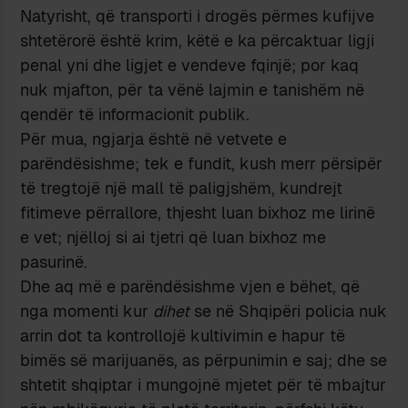
Natyrisht, që transporti i drogës përmes kufijve
shtetërorë është krim, këtë e ka përcaktuar ligji
penal yni dhe ligjet e vendeve fqinjë; por kaq
nuk mjafton, për ta vënë lajmin e tanishëm në
qendër të informacionit publik.
Për mua, ngjarja është në vetvete e
parëndësishme; tek e fundit, kush merr përsipër
të tregtojë një mall të paligjshëm, kundrejt
fitimeve përrallore, thjesht luan bixhoz me lirinë
e vet; njëlloj si ai tjetri që luan bixhoz me
pasurinë.
Dhe aq më e parëndësishme vjen e bëhet, që
nga momenti kur
dihet
se në Shqipëri policia nuk
arrin dot ta kontrollojë kultivimin e hapur të
bimës së marijuanës, as përpunimin e saj; dhe se
shtetit shqiptar i mungojnë mjetet për të mbajtur