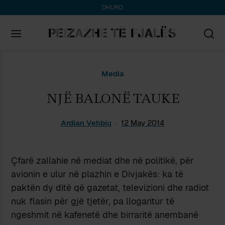
DHURO
Search
Media
for:
NJË BALONË TAUKE
Ardian Vehbiu
12 May 2014
Çfarë zallahie në mediat dhe në politikë, për
avionin e ulur në plazhin e Divjakës: ka të
paktën dy ditë që gazetat, televizioni dhe radiot
nuk flasin për gjë tjetër, pa llogaritur të
ngeshmit në kafenetë dhe birraritë anembanë