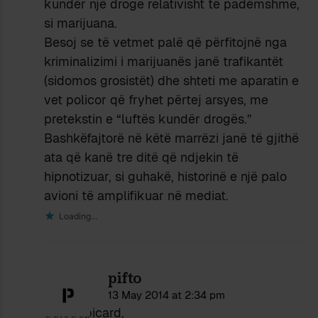
kundër një droge relativisht të padëmshme,
si marijuana.
Besoj se të vetmet palë që përfitojnë nga
kriminalizimi i marijuanës janë trafikantët
(sidomos grosistët) dhe shteti me aparatin e
vet policor që fryhet përtej arsyes, me
pretekstin e “luftës kundër drogës.”
Bashkëfajtorë në këtë marrëzi janë të gjithë
ata që kanë tre ditë që ndjekin të
hipnotizuar, si guhakë, historinë e një palo
avioni të amplifikuar në mediat.
Loading...
pifto
13 May 2014 at 2:34 pm
duledupicard,