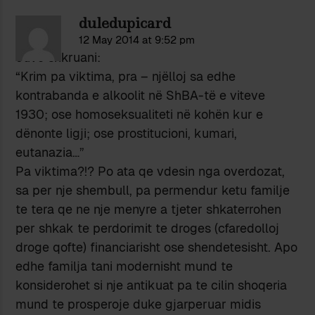
duledupicard
12 May 2014 at 9:52 pm
Juve shkruani:
“Krim pa viktima, pra – njëlloj sa edhe
kontrabanda e alkoolit në ShBA-të e viteve
1930; ose homoseksualiteti në kohën kur e
dënonte ligji; ose prostitucioni, kumari,
eutanazia…”
Pa viktima?!? Po ata qe vdesin nga overdozat,
sa per nje shembull, pa permendur ketu familje
te tera qe ne nje menyre a tjeter shkaterrohen
per shkak te perdorimit te droges (cfaredolloj
droge qofte) financiarisht ose shendetesisht. Apo
edhe familja tani modernisht mund te
konsiderohet si nje antikuat pa te cilin shoqeria
mund te prosperoje duke gjarperuar midis