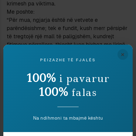
krimesh pa viktima.
Me poshte:
“Për mua, ngjarja është në vetvete e
parëndësishme; tek e fundit, kush merr përsipër
të tregtojë një mall të paligjshëm, kundrejt
fitimeve përrallore, thjesht luan bixhoz me lirinë
e vet; njëlloj si ai tjetri që luan bixhoz me
×
PEIZAZHE TË FJALËS
pasurinë.”
E para, nese ngjarja eshte e parendesishme,
100%
i pavarur
atehere perse ju i jepni rendesi duke shkruar
rreth saj? Per te treguar qe ata qe e quajne te
100%
falas
rendesishme e kane gabim? E dyta, mund te
jete bixhoz kur nuk e ke mik croupier-in, se po
ta kesh mik croupier-in, nuk eshte bixhoz, eshte
fitim “a colpo sicuro”.
Na ndihmoni ta mbajmë kështu
Dhe e mbyllni paksa ne menyre patetike (mbase
me ironi):