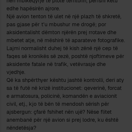
nën mbikëqyrje të plotë territorin, përfshi këtu
edhe hapësirën ajrore.
Një avion tenton të ulet në një plazh të shkretë,
pas gjase për t’u mbushur me drogë; por
aksidentalisht dëmton njërën prej rrotave dhe
mbetet atje, në mëshirë të aparateve fotografike.
Lajmi normalisht duhej të kish zënë një cep të
faqes së kronikës së zezë, poshtë njoftimeve për
aksidente fatale në trafik, vetëvrasje dhe
vjedhje.
Që ka shpërthyer kështu jashtë kontrolli, deri aty
sa të futë në krizë institucionet: qeverinë, forcat
e armatosura, policinë, komandën e aviacionit
civil, etj., kjo të bën të mendosh sërish për
ajsbergun: çfarë fshihet nën ujë? Nëse flitet
anembanë për një avion si prej lodre, ku është
nëndetësja?