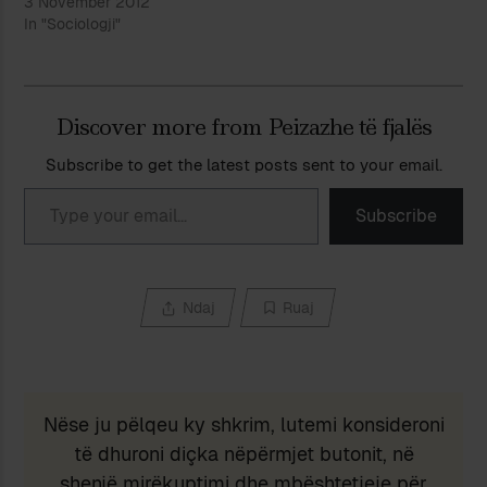
3 November 2012
In "Sociologji"
Discover more from Peizazhe të fjalës
Subscribe to get the latest posts sent to your email.
Type your email…
Subscribe
Ndaj
Ruaj
Nëse ju pëlqeu ky shkrim, lutemi konsideroni
të dhuroni diçka nëpërmjet butonit, në
shenjë mirëkuptimi dhe mbështetjeje për