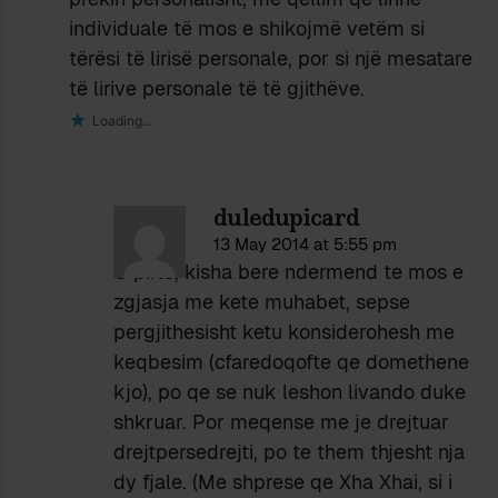
individuale të mos e shikojmë vetëm si
tërësi të lirisë personale, por si një mesatare
të lirive personale të të gjithëve.
Loading...
duledupicard
13 May 2014 at 5:55 pm
O pifto, kisha bere ndermend te mos e
zgjasja me kete muhabet, sepse
pergjithesisht ketu konsiderohesh me
keqbesim (cfaredoqofte qe domethene
kjo), po qe se nuk leshon livando duke
shkruar. Por meqense me je drejtuar
drejtpersedrejti, po te them thjesht nja
dy fjale. (Me shprese qe Xha Xhai, si i