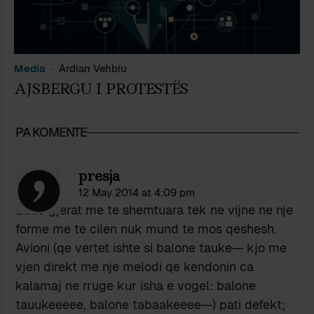
Media
Ardian Vehbiu
AJSBERGU I PROTESTËS
PA KOMENTE
presja
12 May 2014 at 4:09 pm
Edhe gjerat me te shemtuara tek ne vijne ne nje
forme me te cilen nuk mund te mos qeshesh.
Avioni (qe vertet ishte si balone tauke— kjo me
vjen direkt me nje melodi qe kendonin ca
kalamaj ne rruge kur isha e vogel: balone
tauukeeeee, balone tabaakeeee—) pati defekt;