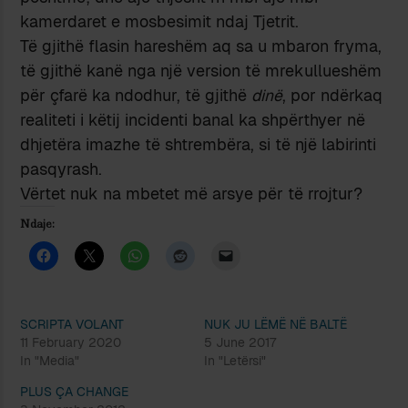
kamerdaret e mosbesimit ndaj Tjetrit.
Të gjithë flasin hareshëm aq sa u mbaron fryma,
të gjithë kanë nga një version të mrekullueshëm
për çfarë ka ndodhur, të gjithë
dinë
, por ndërkaq
realiteti i këtij incidenti banal ka shpërthyer në
dhjetëra imazhe të shtrembëra, si të një labirinti
pasqyrash.
Vërtet nuk na mbetet më arsye për të rrojtur?
Ndaje:
SCRIPTA VOLANT
NUK JU LËMË NË BALTË
11 February 2020
5 June 2017
In "Media"
In "Letërsi"
PLUS ÇA CHANGE