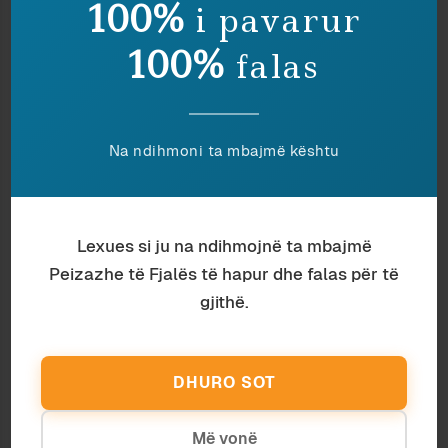
100%
i pavarur
100%
falas
Gjeografi
Klejda Rrapaj
ISHULLI “PRIVAT” I SAZANIT DHE
ÇUDI TË TJERA
Na ndihmoni ta mbajmë kështu
Lexues si ju na ndihmojnë ta mbajmë
Peizazhe të Fjalës të hapur dhe falas për të
gjithë.
DHURO SOT
Më vonë
Urbanistikë
Ardian Vehbiu