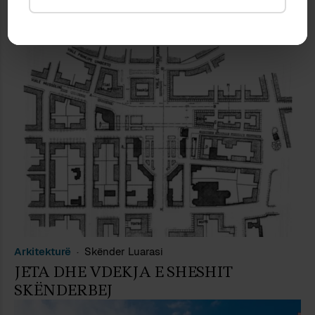
LEKSIK URBAN NË KOHË
PROTESTASH
Arkitekturë
Skënder Luarasi
JETA DHE VDEKJA E SHESHIT
SKËNDERBEJ