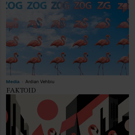
Media
Ardian Vehbiu
FAKTOID