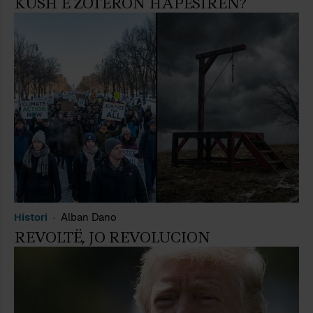
KUSH E ZOTËRON HAPËSIRËN?
Histori
Alban Dano
REVOLTË, JO REVOLUCION