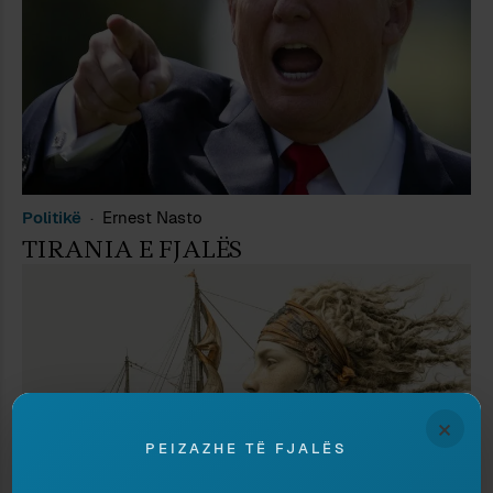
Politikë
Ernest Nasto
TIRANIA E FJALËS
×
PEIZAZHE TË FJALËS