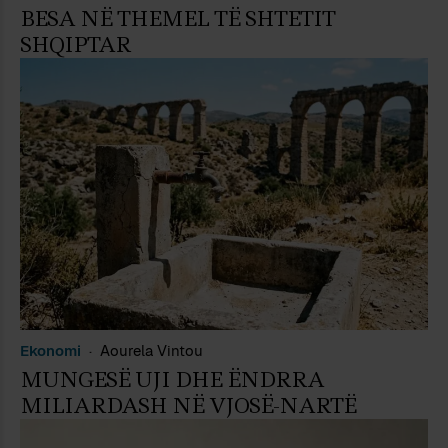
BESA NË THEMEL TË SHTETIT
SHQIPTAR
Ekonomi
Aourela Vintou
MUNGESË UJI DHE ËNDRRA
MILIARDASH NË VJOSË-NARTË