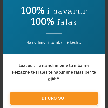
Arsim
Ardian Vehbiu
100%
i pavarur
NJË KËNGË PËR ROLANDIN
100%
Psikiatri
Ardian Vehbiu
falas
NJERIU MINIMUM
Mjekësi
Ardian Vehbiu
MAMOGRAFI DHE KOREOGRAFI
Na ndihmoni ta mbajmë kështu
Gjuhësi
Ardian Vehbiu
Sociologji
Kapedani
MREKULLITË E GJUHËS
I PAPUNI
Lexues si ju na ndihmojnë ta mbajmë
Peizazhe të Fjalës të hapur dhe falas për të
gjithë.
DHURO SOT