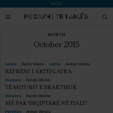
DHURO
MONTH
Search
for:
October 2015
Admin
Dardo Veleno
Admin
Ardian Vehbiu
REFRENI I ARTË
FLATRA
Diaspora
Rando Devole
TË MITURIT E BRAKTISUR
Diaspora
Rando Devole
MË PAK SHQIPTARË NË ITALI?
Përkthim
Ardian Vehbiu