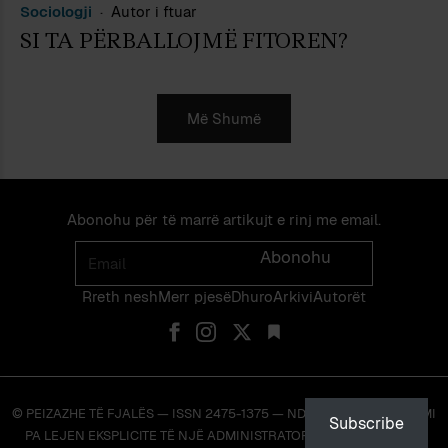
Sociologji
Autor i ftuar
SI TA PËRBALLOJMË FITOREN?
Më Shumë
Abonohu për të marrë artikujt e rinj me email.
Email
Abonohu
Rreth nesh
Merr pjes​​ë​
Dhuro
Arkivi
Autorët
© PEIZAZHE TË FJALËS — ISSN 2475-1375 — NDALOHET RIPRODHIMI
Subscribe
PA LEJEN EKSPLICITE TË NJË ADMINISTRATORI TË FAQES OSE TË