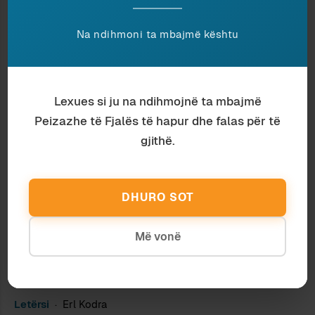
Politikë
Ernest Nasto
ABORTI I ABORTUAR: GJYKATA APO
Na ndihmoni ta mbajmë kështu
SHOQËRIA?
Lexues si ju na ndihmojnë ta mbajmë
Peizazhe të Fjalës të hapur dhe falas për të
gjithë.
DHURO SOT
Më vonë
Albanologji
Ardian Vehbiu
ME ILIADËN E SHLLAKUT
Letërsi
Erl Kodra