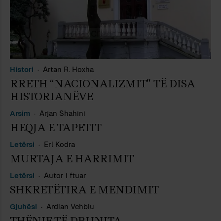
Histori
Artan R. Hoxha
RRETH “NACIONALIZMIT” TË DISA
HISTORIANËVE
Arsim
Arjan Shahini
HEQJA E TAPETIT
Letërsi
Erl Kodra
MURTAJA E HARRIMIT
Letërsi
Autor i ftuar
SHKRETËTIRA E MENDIMIT
Gjuhësi
Ardian Vehbiu
THËNIE TË DRUNJTA