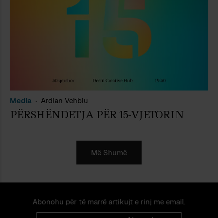
Media
Ardian Vehbiu
PËRSHËNDETJA PËR 15-VJETORIN
Më Shumë
Abonohu për të marrë artikujt e rinj me email.
Email