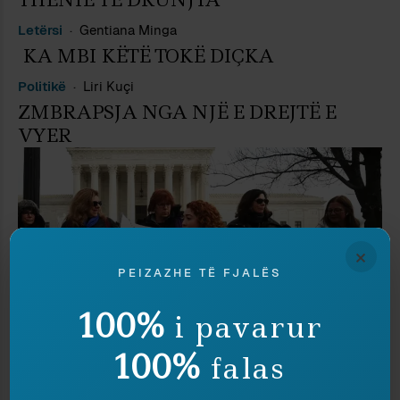
Letërsi
Gentiana Minga
KA MBI KËTË TOKË DIÇKA
Politikë
Liri Kuçi
ZMBRAPSJA NGA NJË E DREJTË E
VYER
×
PEIZAZHE TË FJALËS
100%
i pavarur
100%
falas