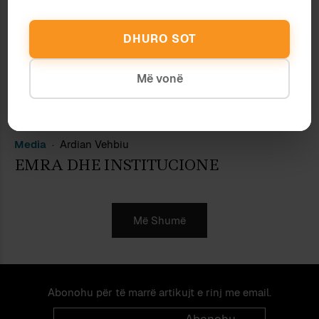
I FUNDMI TË FIKË DRITAT
Antropologji
Ardian Vehbiu
DHURO SOT
ZHVESHJE
Më vonë
Gjuhësi
Ardian Vehbiu
NGA SHQIPJA NË GREQISHT E KTHIM
(II)
Media
Ardian Vehbiu
EMRA DHE INSTITUCIONE
Më Shumë
Abonohu për të marrë artikujt e rinj me email.
Email