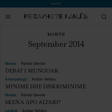
DHURO
MONTH
Search
for:
September 2014
Media
Rando Devole
DEBAT I MUNGUAR
Antropologji
Ardian Vehbiu
MINIME DHE DISKRIMINIME
Media
Rando Devole
SKENA APO ALTARI?
Letërsi
Ardian Vehbiu