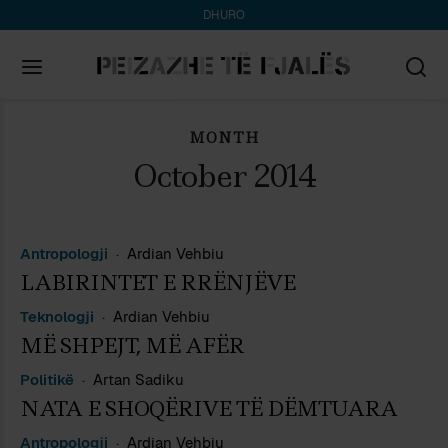
DHURO
MONTH
Search
for:
October 2014
Antropologji
Ardian Vehbiu
LABIRINTET E RRËNJËVE
Teknologji
Ardian Vehbiu
MË SHPEJT, MË AFËR
Politikë
Artan Sadiku
NATA E SHOQËRIVE TË DËMTUARA
Antropologji
Ardian Vehbiu