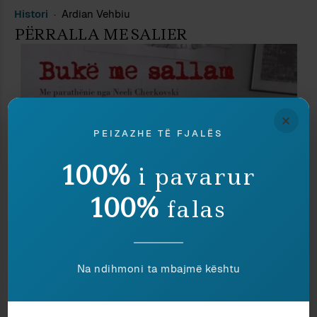
Histori
Ardian Vehbiu
PËRRALLA ME SALIER
×
PEIZAZHE TË FJALËS
100%
i pavarur
100%
falas
1x10
Iris Sojli
Na ndihmoni ta mbajmë kështu
1×10: BUKË ME SALLAM