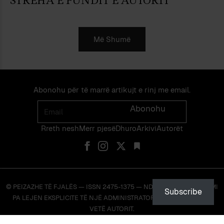
STREHA E FUNDIT E AUTORIT
Më Shumë
Abonohu për të marrë artikujt e rinj me email.
Email
Abonohu
Rreth nesh
Merr pjes​​ë​
Dhuro
Arkivi
Autorët
© PEIZAZHE TË FJALËS — ISSN 2475-1375 — NDALOHET RIPRODHIMI
Subscribe
PA LEJEN EKSPLICITE TË NJË ADMINISTRATORI TË FAQES OSE TË
VETË AUTORIT.