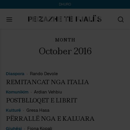
DHURO
MONTH
Search
for:
October 2016
Diaspora
Rando Devole
REMITANCAT NGA ITALIA
Komunikim
Ardian Vehbiu
POSTBLLOQET E LIBRIT
Kulturë
Gresa Hasa
PËRRALLË NGA E KALUARA
Gjuhësi
Fiona Kopali