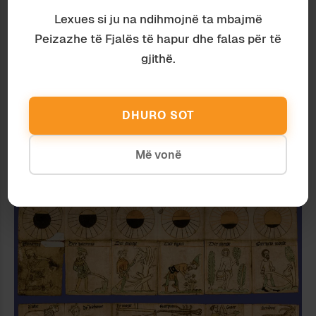
Lexues si ju na ndihmojnë ta mbajmë
Peizazhe të Fjalës të hapur dhe falas për të
gjithë.
DHURO SOT
Më vonë
Media
Ardian Vehbiu
GUERILJE ME GOJË