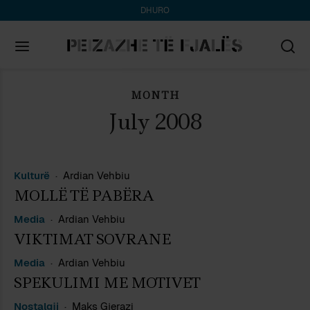
DHURO
MONTH
Search
for:
July 2008
Kulturë
Ardian Vehbiu
MOLLË TË PABËRA
Media
Ardian Vehbiu
VIKTIMAT SOVRANE
Media
Ardian Vehbiu
SPEKULIMI ME MOTIVET
Nostalgji
Maks Gjerazi