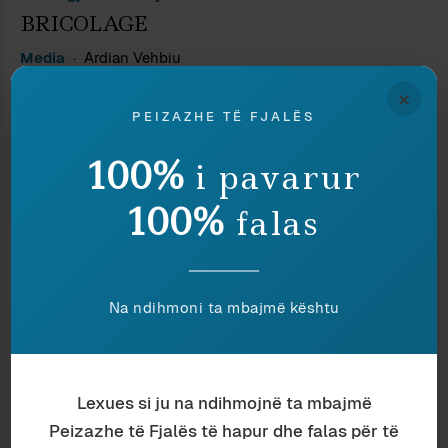
BRICOLAGE
Media
Ardian Vehbiu
JEPNI PËR TË VARFRIT
×
PEIZAZHE TË FJALËS
Kulturë
Ardian Vehbiu
JEPNI PËR RININË
100%
i pavarur
Histori
Ardian Vehbiu
100%
JEPNI PËR LASHTËSINË
falas
Nostalgji
Maks Gjerazi
PËRRUA 1983
Na ndihmoni ta mbajmë kështu
Antropologji
Ardian Vehbiu
QASJE NDAJ KANUNIT
Media
Ardian Vehbiu
GJAKMARRJA NË MEDIAT
Lexues si ju na ndihmojnë ta mbajmë
Peizazhe të Fjalës të hapur dhe falas për të
Gjuhësi
Ardian Vehbiu