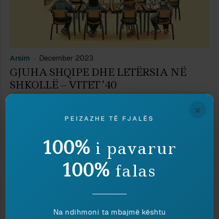
Arsim
December 2023
GJUHA SHQIPE DHE LETËRSIA NË
SHKOLLË – VITET ’40
×
PEIZAZHE TË FJALËS
100%
i pavarur
100%
falas
Na ndihmoni ta mbajmë kështu