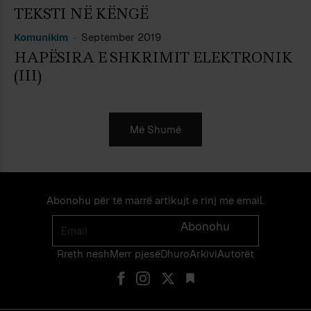
TEKSTI NË KËNGË
Komunikim
September 2019
HAPËSIRA E SHKRIMIT ELEKTRONIK
(III)
Më Shumë
Abonohu për të marrë artikujt e rinj me email.
Email
Abonohu
Rreth nesh
Merr pjes​​ë​
Dhuro
Arkivi
Autorët