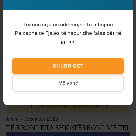
Arsim
December 2023
GJUHA SHQIPE DHE LETËRSIA NË
Lexues si ju na ndihmojnë ta mbajmë
SHKOLLË (I)
Peizazhe të Fjalës të hapur dhe falas për të
gjithë.
DHURO SOT
Më vonë
Arsim
December 2023
TË RRONI E TA SHKATËRRONI MË TEJ