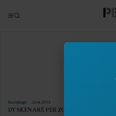
Search
for:
Sociologji
June 2013
S
DY SKENARË PËR ZGJEDHJET
N