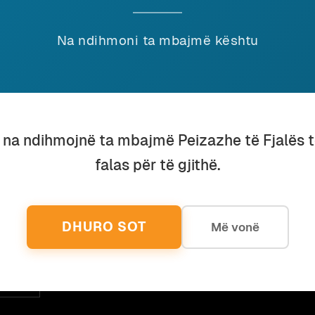
omunikim
January 2013
Histori
ORTA E INTERNETIT
VIJA 
Na ndihmoni ta mbajmë kështu
stori
December 2012
Muzikë
ËSIME NGA BIZANTI
MUZI
ulturë
November 2012
Histori
DHËT E SHKRONJAVE
NACI
HIST
u na ndihmojnë ta mbajmë Peizazhe të Fjalës 
falas për të gjithë.
DHURO SOT
Më vonë
ohu