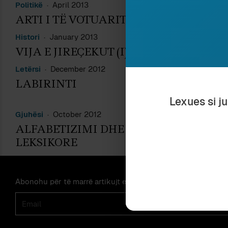
Politikë
April 2013
K
ARTI I TË VOTUARIT
T
Histori
January 2013
Hi
VIJA E JIREÇEKUT (I)
M
Letërsi
December 2012
K
LABIRINTI
U
Lexues si j
Gjuhësi
October 2012
ALFABETIZIMI DHE STATISTIKAT
LEKSIKORE
Abonohu për të marrë artikujt e rinj me email.
Email
Abon