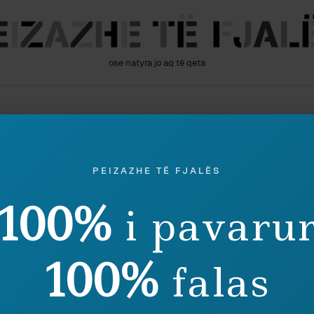
ose natyra jo aq të qeta
Read Me
PEIZAZHE TË FJALËS
100%
i pavaru
100%
falas
ociologji
May 2013
Gjuhësi
ON SUM REX, SED CAESAR*
STAN