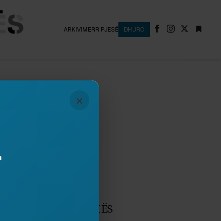
ARKIVI
MERR PJESË
DHURO
×
r
May 2013
DARDIZIMI I GJUHËS