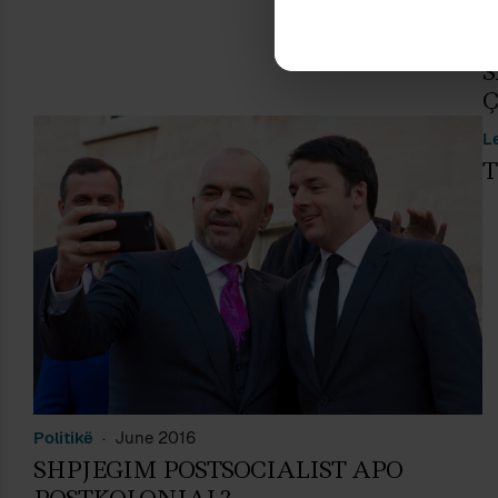
E
S
Ç
L
T
Politikë
June 2016
SHPJEGIM POSTSOCIALIST APO