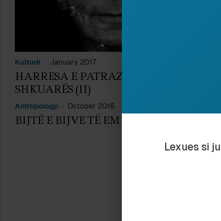
Kulturë
January 2017
T
HARRESA E PATRAZUAR E SË
H
SHKUARËS (II)
S
Antropologji
October 2016
BIJTË E BIJVE TË EMIGRACIONIT
Lexues si j