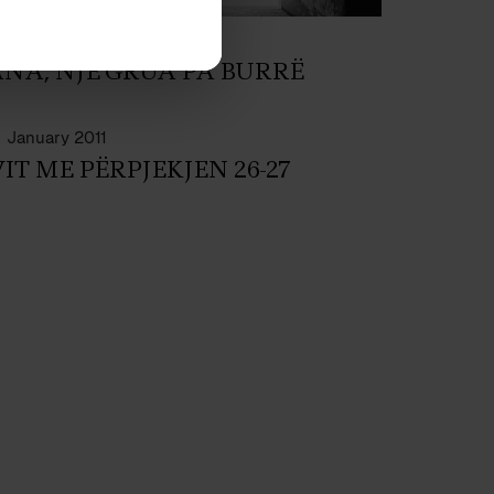
ji
August 2016
NA, NJË GRUA PA BURRË
January 2011
VIT ME PËRPJEKJEN 26-27