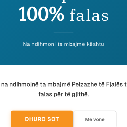
100%
falas
otalitarizëm
January 2017
ARRESA E PATRAZUAR E SË
Na ndihmoni ta mbajmë kështu
HKUARËS (I)
u na ndihmojnë ta mbajmë Peizazhe të Fjalës 
falas për të gjithë.
DHURO SOT
Më vonë