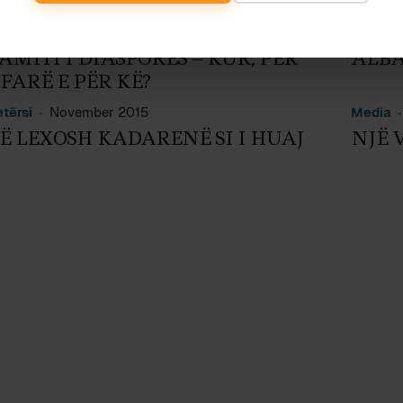
migracion
August 2016
Sociolog
AMITI I DIASPORËS – KUR, PËR
ALBA
FARË E PËR KË?
etërsi
November 2015
Media
Ë LEXOSH KADARENË SI I HUAJ
NJË 