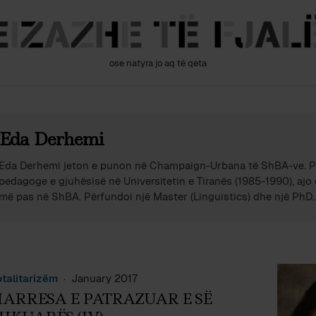
ose natyra jo aq të qeta
Eda Derhemi
Eda Derhemi jeton e punon në Champaign-Urbana të ShBA-ve. Pa
pedagoge e gjuhësisë në Universitetin e Tiranës (1985-1990), ajo e
ë pas në ShBA. Përfundoi një Master (Linguistics) dhe një PhD
(Communications) në Universitetin e Illinoisit në Urbana-Champai
shumë vjetësh, punon si pedagoge me fokus kurse për gjendjen 
në Itali, Mesdhe dhe Europë. Pas doktoratës, ka kryer dy herë kë
doktorale 1-vjecare: në Kosovë mbështetur prej IREX, dhe në Tir
prej Fulbright. Puna e saj shkencore është ndërdisiplinore dhe n
otalitarizëm
January 2017
me etnicitetin, politikën, ligjin, dhe kulturën. Pakicat gjuhësore dh
ARRESA E PATRAZUAR E SË
ekzistencës së gjuhëve minoritare në Europë, sidomos gjendja e