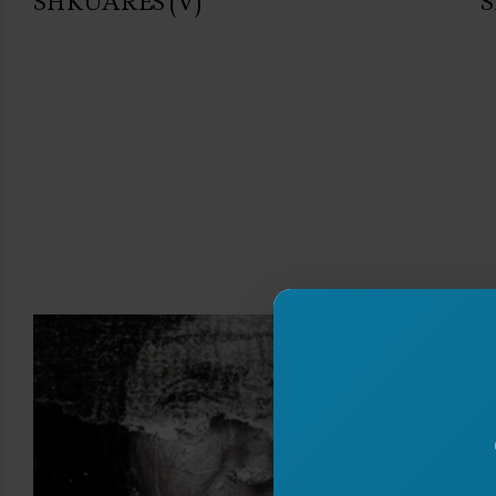
SHKUARËS (V)
S