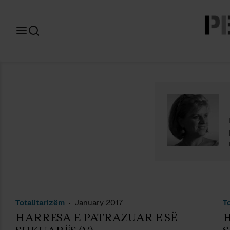
Search
for:
m
Totalitarizëm
January 2017
T
HARRESA E PATRAZUAR E SË
H