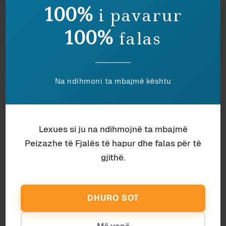
TË NGJASHME
100%
i pavarur
100%
falas
Na ndihmoni ta mbajmë kështu
Lexues si ju na ndihmojnë ta mbajmë
Peizazhe të Fjalës të hapur dhe falas për të
gjithë.
Histori
Arber Shtëmbari
BURRI QË ECTE
DHURO SOT