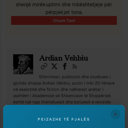
shenjë mirëkuptimi dhe mbështetjeje për
përpjekjet tona.
Ndaj
Ruaj
Ardian Vehbiu
Shkrimtari, publicisti dhe studiuesi i
gjuhës shqipe Ardian Vehbiu, autor i mbi 20 librave
në eseistikë dhe fiction dhe njëherazi anëtar i
jashtëm i Akademisë së Shkencave të Shqipërisë,
është një nga themeluesit dhe botuesit e revistës
“Peizazhe të fjalës”.
×
PEIZAZHE TË FJALËS