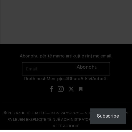
Abonohu për të marrë artikujt e rinj me email.
Email
Abonohu
Rreth nesh
Merr pjes​​ë​
Dhuro
Arkivi
Autorët
© PEIZAZHE TË FJALËS — ISSN 2475-1375 — NDALOHET RIPRODHIMI
Subscribe
PA LEJEN EKSPLICITE TË NJË ADMINISTRATORI TË FAQES OSE TË
VETË AUTORIT.