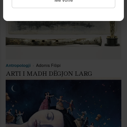
Më vonë
Antropologji
Adonis Filipi
ARTI I MADH DËGJON LARG