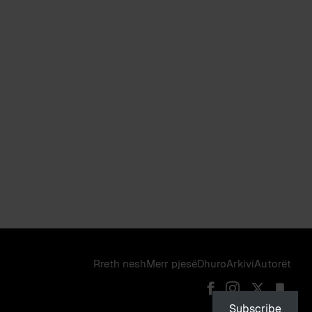
Rreth nesh
Merr pjes​​ë​
Dhuro
Arkivi
Autorët
Subscribe