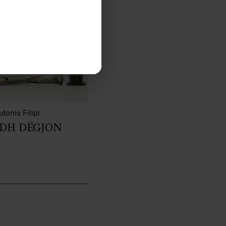
donis Filipi
ADH DËGJON