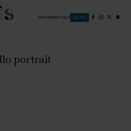
ARKIVI
MERR PJESË
DHURO
lo portrait