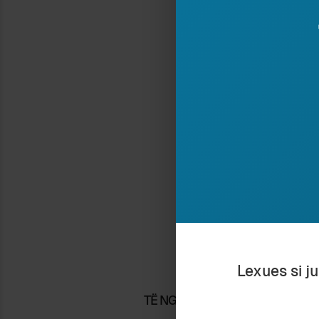
Nëse ju pëlq
në 
Ndaj
Ar
Ruaj
Shkr
esei
Shqi
Lexues si j
TË NGJASHME