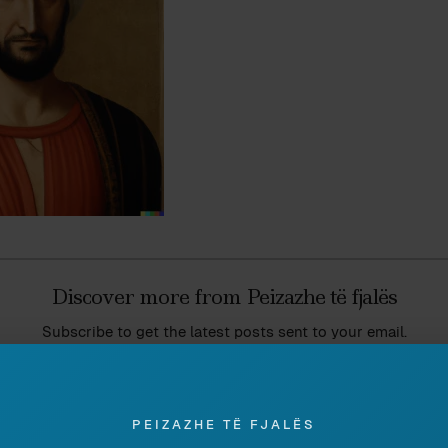
Discover more from Peizazhe të fjalës
Subscribe to get the latest posts sent to your email.
PEIZAZHE TË FJALËS