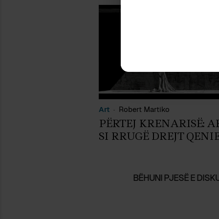
Art
Robert Martiko
PËRTEJ KRENARISË: A
SI RRUGË DREJT QENI
BËHUNI PJESË E DISKU