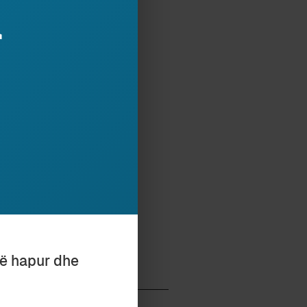
r
mjet butonit,
ona.
tor i mbi 20 librave në
Shkencave të
e të fjalës”.
të hapur dhe