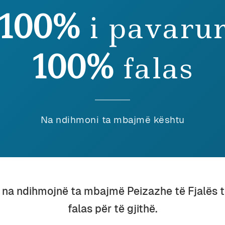
100%
i pavaru
eu ky shkrim, lutemi konsideroni të dhuroni diçka nëpër
shenjë mirëkuptimi dhe mbështetjeje për përpjekjet t
100%
falas
dian Vehbiu
Na ndihmoni ta mbajmë kështu
imtari, publicisti dhe studiuesi i gjuhës shqipe Ardian Vehbiu, au
stikë dhe fiction dhe njëherazi anëtar i jashtëm i Akademisë së 
përisë, është një nga themeluesit dhe botuesit e revistës “Peizazh
u na ndihmojnë ta mbajmë Peizazhe të Fjalës 
falas për të gjithë.