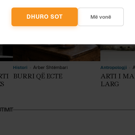
DHURO SOT
Më vonë
Histori
Arber Shtëmbari
Antropologji
A
RTI
BURRI QË ECTE
ARTI I M
ES
LARG
TIMIT