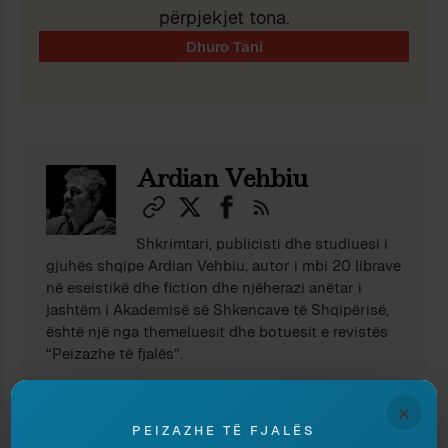
përpjekjet tona.
Ndaj
Ruaj
Ardian Vehbiu
Shkrimtari, publicisti dhe studiuesi i
gjuhës shqipe Ardian Vehbiu, autor i mbi 20 librave
në eseistikë dhe fiction dhe njëherazi anëtar i
jashtëm i Akademisë së Shkencave të Shqipërisë,
është një nga themeluesit dhe botuesit e revistës
“Peizazhe të fjalës”.
×
PEIZAZHE TË FJALËS
TË NGJASHME