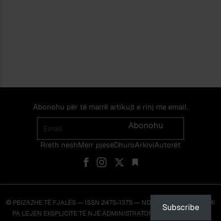
Abonohu për të marrë artikujt e rinj me email.
Email
Abonohu
Rreth nesh
Merr pjes​​ë​
Dhuro
Arkivi
Autorët
© PEIZAZHE TË FJALËS — ISSN 2475-1375 — NDALOHET RIPRODHIMI
Subscribe
PA LEJEN EKSPLICITE TË NJË ADMINISTRATORI TË FAQES OSE TË