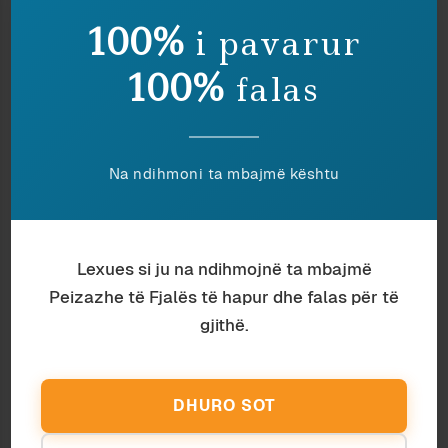
100%
i pavarur
100%
falas
Na ndihmoni ta mbajmë kështu
Lexues si ju na ndihmojnë ta mbajmë
Peizazhe të Fjalës të hapur dhe falas për të
Antropologji
Aourela Vintou
gjithë.
T’I SHËRBESH TRADITËS APO JO? KJO
ËSHTË ÇËSHTJA
DHURO SOT