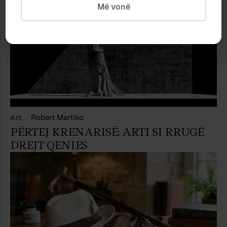
Më vonë
Art
Robert Martiko
PËRTEJ KRENARISË: ARTI SI RRUGË
DREJT QENIES