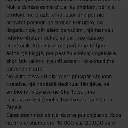
Nuk e di nëse është ofruar ky shërbim, për një
produkt me tirazh të kufizuar dhe për një
aktivitet periferik në skenën kulturore, pa
llogaritur që, për efekt qarkullimi, një festivali
ndërkombëtar i duhet, së pari, një katalog
elektronik. Krahasuar me përfitime të tjera,
është një hiçgjë, por peshën e kësaj vogëlsie e
shoh tek takimi i një influencer-i të ekranit me
patronen e artit.
Në vijim, “Ava Studio” merr përsipër Atelienë
Kreative, një hapësirë ​​dedikuar fëmijëve, në
ambientet e zyrave në Sky Tower, me
instruktore Eni Zenelin, bashkëshortja e Driant
Zenelit.
Sipas dëshmisë së njërës prej punonjëseve, Xoxa
ka dhënë shuma prej 10,000 ose 20,000 euro