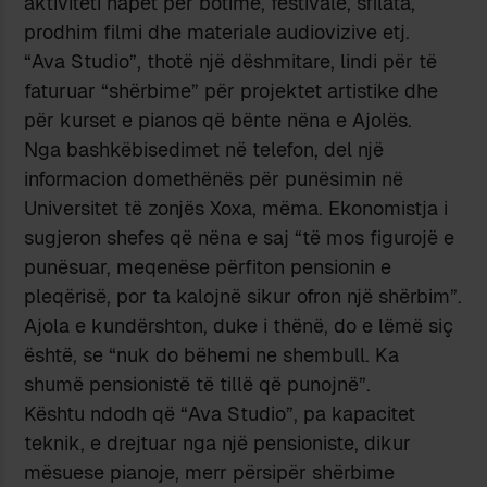
aktiviteti hapet për botime, festivale, sfilata,
prodhim filmi dhe materiale audiovizive etj.
“Ava Studio”, thotë një dëshmitare, lindi për të
faturuar “shërbime” për projektet artistike dhe
për kurset e pianos që bënte nëna e Ajolës.
Nga bashkëbisedimet në telefon, del një
informacion domethënës për punësimin në
Universitet të zonjës Xoxa, mëma. Ekonomistja i
sugjeron shefes që nëna e saj “të mos figurojë e
punësuar, meqenëse përfiton pensionin e
pleqërisë, por ta kalojnë sikur ofron një shërbim”.
Ajola e kundërshton, duke i thënë, do e lëmë siç
është, se “nuk do bëhemi ne shembull. Ka
shumë pensionistë të tillë që punojnë”.
Kështu ndodh që “Ava Studio”, pa kapacitet
teknik, e drejtuar nga një pensioniste, dikur
mësuese pianoje, merr përsipër shërbime