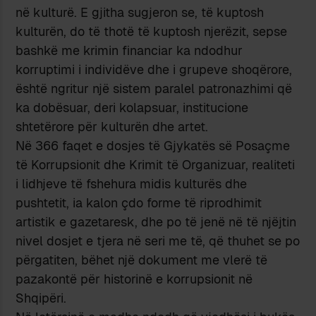
në kulturë. E gjitha sugjeron se, të kuptosh
kulturën, do të thotë të kuptosh njerëzit, sepse
bashkë me krimin financiar ka ndodhur
korruptimi i individëve dhe i grupeve shoqërore,
është ngritur një sistem paralel patronazhimi që
ka dobësuar, deri kolapsuar, institucione
shtetërore për kulturën dhe artet.
Në 366 faqet e dosjes të Gjykatës së Posaçme
të Korrupsionit dhe Krimit të Organizuar, realiteti
i lidhjeve të fshehura midis kulturës dhe
pushtetit, ia kalon çdo forme të riprodhimit
artistik e gazetaresk, dhe po të jenë në të njëjtin
nivel dosjet e tjera në seri me të, që thuhet se po
përgatiten, bëhet një dokument me vlerë të
pazakontë për historinë e korrupsionit në
Shqipëri.