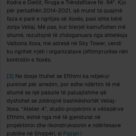
Kodra e Diellit, Rruga e Trëndafilave Nr. 94”. Kjo
për periudhën 2014-2021, që mund ta quajmë
faza e parë e ngritjes së Xoxës, pasi ishte bërë
zonja Veliaj. Më pas, kur blerjet kamuflohen më
shumë, rezultojnë të zhdoganuara nga shtetësja
Valbona Xoxa, me adresë në Sky Tower, vendi
ku ngrihet rrjeti i organizatave jofitimprurëse nën
kontrollin e Xoxës.
[3]
Ne dosje thuhet se Efthimi ka ndjekur
punimet për arredim, por edhe ndërtim të më
shumë se një pasurie të paluajtshme që
dyshohet se zotërojnë bashkëshortët Veliaj-
Xoxa. “Atelier 4”, studio projektimi e vëllezërve
Efthimi, është nga më të gjendurat në
projektimin dhe rikonstruksionin e ndërtesave
publike në Shqipëri, si
Pazari i