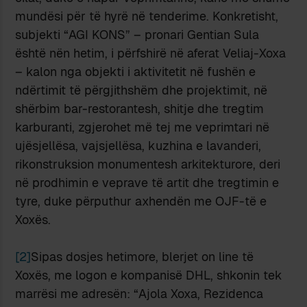
mundësi për të hyrë në tenderime. Konkretisht,
subjekti “AGI KONS” – pronari Gentian Sula
është nën hetim, i përfshirë në aferat Veliaj-Xoxa
– kalon nga objekti i aktivitetit në fushën e
ndërtimit të përgjithshëm dhe projektimit, në
shërbim bar-restorantesh, shitje dhe tregtim
karburanti, zgjerohet më tej me veprimtari në
ujësjellësa, vajsjellësa, kuzhina e lavanderi,
rikonstruksion monumentesh arkitekturore, deri
në prodhimin e veprave të artit dhe tregtimin e
tyre, duke përputhur axhendën me OJF-të e
Xoxës.
[2]
Sipas dosjes hetimore, blerjet on line të
Xoxës, me logon e kompanisë DHL, shkonin tek
marrësi me adresën: “Ajola Xoxa, Rezidenca