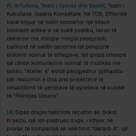
Ri
,
ArTurbina
,
Teatri i Operës dhe Baletit
, Teatri i
Kukullave, Galeria Kombëtare. Në TOB, Efthimitë
kanë krijuar në hollin koncertor një kitsch
kolonash antike si në bukë peshku, tavan të
dekoruar me xhingla-mingla pasqyrash,
ballkonë në sallën qendrore që pengojnë
shikimin normal të shfaqjeve, një gropë orkestre
që cënon komunikimin normal të muzikës me
sallën. “Atelier 4” është përzgjedhur gjithashtu
për realizimin e disa prej projekteve të
rehabilitimit të qendrave të qyteteve në kuadër
të “Rilindjes Urbane”.
[4]
Sipas dosjes hetimore rezulton se, Sokol
Kryeziu, një ish-pastrues rruge, i kthyer në
pronar të kompanisë së ndërtimit “Gerard-A”, që