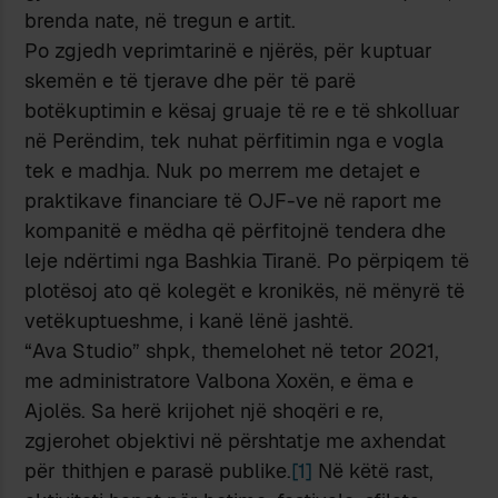
brenda nate, në tregun e artit.
Po zgjedh veprimtarinë e njërës, për kuptuar
skemën e të tjerave dhe për të parë
botëkuptimin e kësaj gruaje të re e të shkolluar
në Perëndim, tek nuhat përfitimin nga e vogla
tek e madhja. Nuk po merrem me detajet e
praktikave financiare të OJF-ve në raport me
kompanitë e mëdha që përfitojnë tendera dhe
leje ndërtimi nga Bashkia Tiranë. Po përpiqem të
plotësoj ato që kolegët e kronikës, në mënyrë të
vetëkuptueshme, i kanë lënë jashtë.
“Ava Studio” shpk, themelohet në tetor 2021,
me administratore Valbona Xoxën, e ëma e
Ajolës. Sa herë krijohet një shoqëri e re,
zgjerohet objektivi në përshtatje me axhendat
për thithjen e parasë publike.
[1]
Në këtë rast,