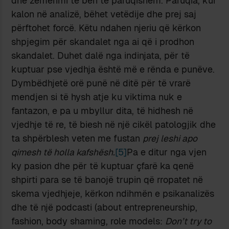
dhe zemërimi të bën të pafuqishëm. Pafuqia, kur
kalon në analizë, bëhet vetëdije dhe prej saj
përftohet forcë. Këtu ndahen njeriu që kërkon
shpjegim për skandalet nga ai që i prodhon
skandalet. Duhet dalë nga indinjata, për të
kuptuar pse vjedhja është më e rënda e punëve.
Dymbëdhjetë orë punë në ditë për të vrarë
mendjen si të hysh atje ku viktima nuk e
fantazon, e pa u mbyllur dita, të hidhesh në
vjedhje të re, të biesh në një cikël patologjik dhe
ta shpërblesh veten me fustan
prej leshi apo
qimesh të holla kafshësh.
[5]
Pa e ditur nga vjen
ky pasion dhe për të kuptuar çfarë ka qenë
shpirti para se të banojë trupin që rropatet në
skema vjedhjeje, kërkon ndihmën e psikanalizës
dhe të një podcasti (about entrepreneurship,
fashion, body shaming, role models:
Don’t try to