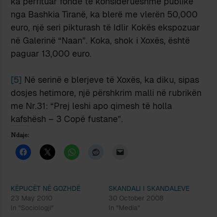
ka përfituar fonde të konsiderueshme publike
nga Bashkia Tiranë, ka blerë me vlerën 50,000
euro, një seri pikturash të Idlir Kokës ekspozuar
në Galerinë “Naan”. Koka, shok i Xoxës, është
paguar 13,000 euro.
[5]
Në serinë e blerjeve të Xoxës, ka diku, sipas
dosjes hetimore, një përshkrim malli në rubrikën
me Nr.31: “Prej leshi apo qimesh të holla
kafshësh – 3 Copë fustane”.
Ndaje:
KËPUCËT NË GOZHDË
SKANDALI I SKANDALEVE
23 May 2010
30 October 2008
In "Sociologji"
In "Media"