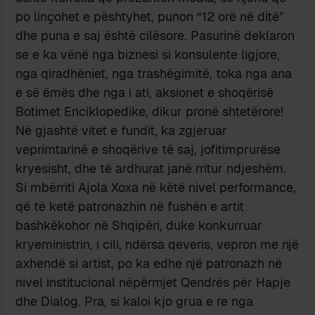
po linçohet e pështyhet, punon “12 orë në ditë”
dhe puna e saj është cilësore. Pasurinë deklaron
se e ka vënë nga biznesi si konsulente ligjore,
nga qiradhëniet, nga trashëgimitë, toka nga ana
e së ëmës dhe nga i ati, aksionet e shoqërisë
Botimet Enciklopedike, dikur pronë shtetërore!
Në gjashtë vitet e fundit, ka zgjeruar
veprimtarinë e shoqërive të saj, jofitimprurëse
kryesisht, dhe të ardhurat janë rritur ndjeshëm.
Si mbërriti Ajola Xoxa në këtë nivel performance,
që të ketë patronazhin në fushën e artit
bashkëkohor në Shqipëri, duke konkurruar
kryeministrin, i cili, ndërsa qeveris, vepron me një
axhendë si artist, po ka edhe një patronazh në
nivel institucional nëpërmjet Qendrës për Hapje
dhe Dialog. Pra, si kaloi kjo grua e re nga