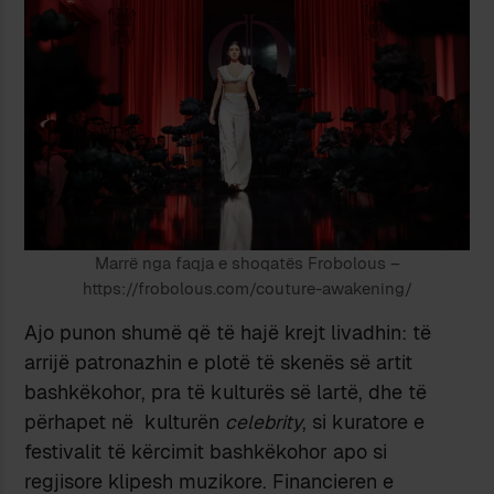
Marrë nga faqja e shoqatës Frobolous –
https://frobolous.com/couture-awakening/
Ajo punon shumë që të hajë krejt livadhin: të
arrijë patronazhin e plotë të skenës së artit
bashkëkohor, pra të kulturës së lartë, dhe të
përhapet në kulturën
celebrity
, si kuratore e
festivalit të kërcimit bashkëkohor apo si
regjisore klipesh muzikore. Financieren e