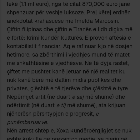
lekë (1.1 ml euro), nga të cilat 870,000 euro janë
shpenzuar për veshje luksoze. Prej këtej erdhën
anekdotat krahasuese me Imelda Marcosin.
Çiftin filipinas dhe çiftin e Tiranës e lidh diçka më
e fortë: krimi kundër kulturës. E provon aftësia e
kontabilistit financiar. Aq e rafinuar kjo në dosjen
hetimore, sa zbërthimi i vjedhjes mund të matet
me shkathtësinë e vjedhësve. Në të dyja rastet,
çiftet me pushtet kanë jetuar në një realitet ku
nuk kanë bërë më dallim midis publikes dhe
privates, ç’është e të tjerëve dhe ç’është e tyre.
Nëpërmjet artit (në duart
e saj
më shumë) dhe
ndërtimit (në duart
e tij
më shumë), ata krijuan
njëherësh përshtypjen e progresit,
e
punëmbaruarve
.
Nën arrest shtëpie, Xoxa kundërpërgjigjet se nuk
është kukulla që prezanton media, se njeriu që