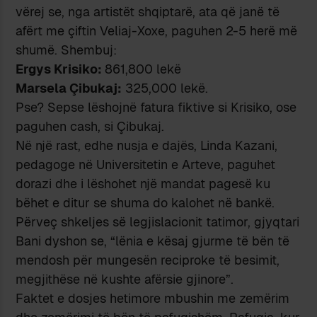
vërej se, nga artistët shqiptarë, ata që janë të
afërt me çiftin Veliaj-Xoxe, paguhen 2-5 herë më
shumë. Shembuj:
Ergys Krisiko:
861,800 lekë
Marsela Çibukaj:
325,000 lekë.
Pse? Sepse lëshojnë fatura fiktive si Krisiko, ose
paguhen cash, si Çibukaj.
Në një rast, edhe nusja e dajës, Linda Kazani,
pedagoge në Universitetin e Arteve, paguhet
dorazi dhe i lëshohet një mandat pagesë ku
bëhet e ditur se shuma do kalohet në bankë.
Përveç shkeljes së legjislacionit tatimor, gjyqtari
Bani dyshon se, “lënia e kësaj gjurme të bën të
mendosh për mungesën reciproke të besimit,
megjithëse në kushte afërsie gjinore”.
Faktet e dosjes hetimore mbushin me zemërim