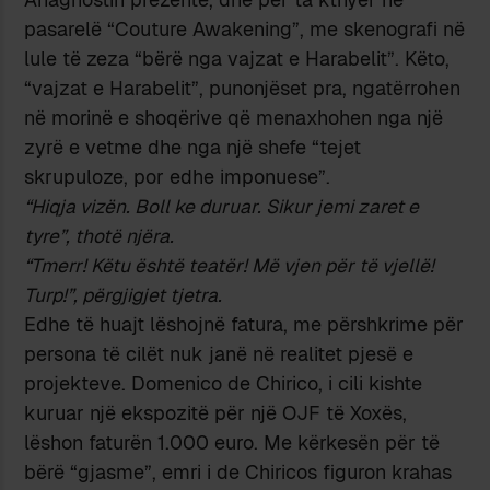
pasarelë “Couture Awakening”, me skenografi në
lule të zeza “bërë nga vajzat e Harabelit”. Këto,
“vajzat e Harabelit”, punonjëset pra, ngatërrohen
në morinë e shoqërive që menaxhohen nga një
zyrë e vetme dhe nga një shefe “tejet
skrupuloze, por edhe imponuese”.
“Hiqja vizën. Boll ke duruar. Sikur jemi zaret e
tyre”, thotë njëra.
“Tmerr! Këtu është teatër! Më vjen për të vjellë!
Turp!”, përgjigjet tjetra.
Edhe të huajt lëshojnë fatura, me përshkrime për
persona të cilët nuk janë në realitet pjesë e
projekteve. Domenico de Chirico, i cili kishte
kuruar një ekspozitë për një OJF të Xoxës,
lëshon faturën 1.000 euro. Me kërkesën për të
bërë “gjasme”, emri i de Chiricos figuron krahas