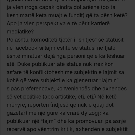
ja vlen rroga capak qindra dollarëshe (po ta
kesh marrë këta muajt e fundit) që ta bësh këtë?
Apo ja vlen perspektiva e të bërit karrierë
mediatike?
Po ashtu, komoditeti tjetër i “shitjes” së statusit
në facebook si lajm është se statusi në fjalë
është miratuar déjà nga personi që e ka lëshuar
atë. Duke publikuar atë status nuk rrezikon
asfare të konfliktohesh me subjektin e lajmit sa
kohë që vetë subjekti e ka gjeneruar “lajmin”
sipas preferencave, konveniencës dhe axhendës
së vet politike (apo artistike, etj. etj.) Në këtë
mënyrë, reporteri (ndjesë që nuk e quaj dot
gazetar) me një gurë ka vrarë dy zogj: ka
publikuar një “lajm” dhe ka promovuar, pa asnjë
rezervë apo vështrim kritik, axhendën e subjektit