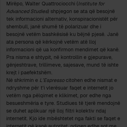
Mirëpo, Walter Quattrociocchi (
Institute for
Advanced Studies
) shpjegon se ata që besojnë
tek informacioni alternativ, konspiracionistët për
shembull, janë shumë të polarizuar dhe i
besojnë vetëm bashkësisë ku bëjnë pjesë. Janë
ata persona që kërkojnë vetëm atë lloj
informacioni që ua konfirmon mendimet që kanë.
Pra nisma e shtypit, në kontrollin e gjepurave,
gënjeshtrave, trillimeve, sajesave, mund të ishte
krejt i paefektshëm.
Në shkrimin e
L’Espresso
citohen edhe nismat e
ndryshme për t’i vlerësuar faqet e internetit jo
vetëm nga pëlqimet e klikimet, por edhe nga
besueshmëria e tyre. Studiues të tjerë mendojnë
se duhet aplikuar një lloj filtri kolektiv ndaj
internetit. Kjo ide mbështetet nga fakti se faqet e
internetit që kanë autoritet, ndiqen edhe sot me