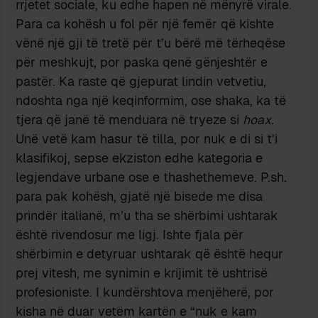
rrjetet sociale, ku edhe hapen në mënyrë virale.
Para ca kohësh u fol për një femër që kishte
vënë një gji të tretë për t’u bërë më tërheqëse
për meshkujt, por paska qenë gënjeshtër e
pastër. Ka raste që gjepurat lindin vetvetiu,
ndoshta nga një keqinformim, ose shaka, ka të
tjera që janë të menduara në tryeze si
hoax.
Unë vetë kam hasur të tilla, por nuk e di si t’i
klasifikoj, sepse ekziston edhe kategoria e
legjendave urbane ose e thashethemeve. P.sh.
para pak kohësh, gjatë një bisede me disa
prindër italianë, m’u tha se shërbimi ushtarak
është rivendosur me ligj. Ishte fjala për
shërbimin e detyruar ushtarak që është hequr
prej vitesh, me synimin e krijimit të ushtrisë
profesioniste. I kundërshtova menjëherë, por
kisha në duar vetëm kartën e “nuk e kam