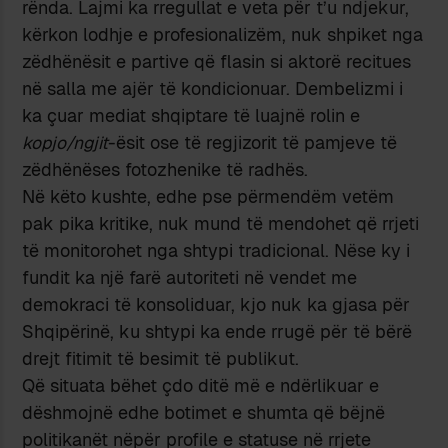
rënda. Lajmi ka rregullat e veta për t’u ndjekur,
kërkon lodhje e profesionalizëm, nuk shpiket nga
zëdhënësit e partive që flasin si aktorë recitues
në salla me ajër të kondicionuar. Dembelizmi i
ka çuar mediat shqiptare të luajnë rolin e
kopjo/ngjit
-ësit ose të regjizorit të pamjeve të
zëdhënëses fotozhenike të radhës.
Në këto kushte, edhe pse përmendëm vetëm
pak pika kritike, nuk mund të mendohet që rrjeti
të monitorohet nga shtypi tradicional. Nëse ky i
fundit ka një farë autoriteti në vendet me
demokraci të konsoliduar, kjo nuk ka gjasa për
Shqipërinë, ku shtypi ka ende rrugë për të bërë
drejt fitimit të besimit të publikut.
Që situata bëhet çdo ditë më e ndërlikuar e
dëshmojnë edhe botimet e shumta që bëjnë
politikanët nëpër profile e statuse në rrjete