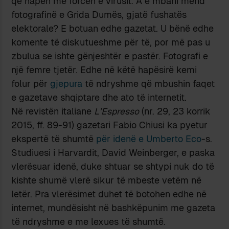
që hapen me forcën e virusit. A e mbani mend
fotografinë e Grida Dumës, gjatë fushatës
elektorale? E botuan edhe gazetat. U bënë edhe
komente të diskutueshme për të, por më pas u
zbulua se ishte gënjeshtër e pastër. Fotografi e
një femre tjetër. Edhe në këtë hapësirë kemi
folur për
gjepura
të ndryshme që mbushin faqet
e gazetave shqiptare dhe ato të internetit.
Në revistën italiane
L’Espresso
(nr. 29, 23 korrik
2015, ff. 89-91) gazetari Fabio Chiusi ka pyetur
ekspertë të shumtë
për idenë e Umberto Eco
-s.
Studiuesi i Harvardit, David Weinberger, e paska
vlerësuar idenë, duke shtuar se shtypi nuk do të
kishte shumë vlerë sikur të mbeste vetëm në
letër. Pra vlerësimet duhet të botohen edhe në
internet, mundësisht në bashkëpunim me gazeta
të ndryshme e me lexues të shumtë.