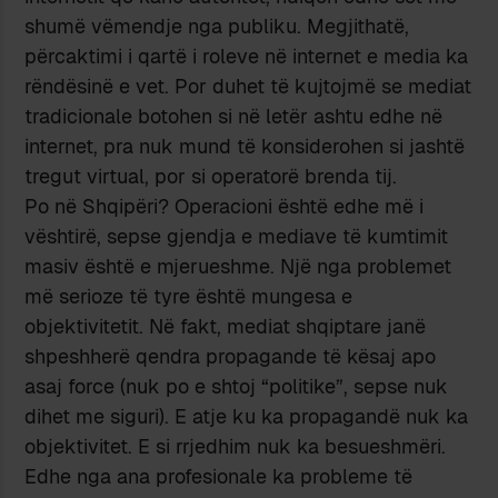
shumë vëmendje nga publiku. Megjithatë,
përcaktimi i qartë i roleve në internet e media ka
rëndësinë e vet. Por duhet të kujtojmë se mediat
tradicionale botohen si në letër ashtu edhe në
internet, pra nuk mund të konsiderohen si jashtë
tregut virtual, por si operatorë brenda tij.
Po në Shqipëri? Operacioni është edhe më i
vështirë, sepse gjendja e mediave të kumtimit
masiv është e mjerueshme. Një nga problemet
më serioze të tyre është mungesa e
objektivitetit. Në fakt, mediat shqiptare janë
shpeshherë qendra propagande të kësaj apo
asaj force (nuk po e shtoj “politike”, sepse nuk
dihet me siguri). E atje ku ka propagandë nuk ka
objektivitet. E si rrjedhim nuk ka besueshmëri.
Edhe nga ana profesionale ka probleme të