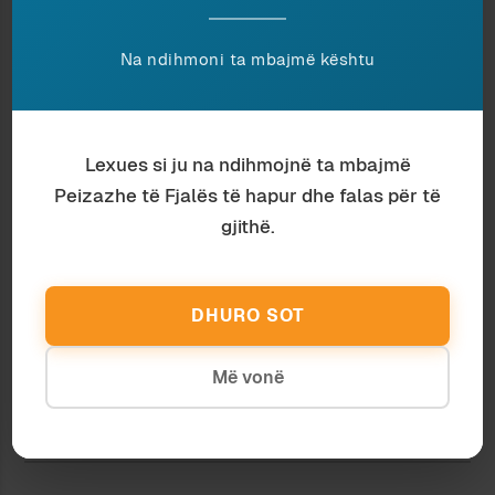
shkruajnë e botojnë në ueb. Institucionet mund
të ndihmojnë duke financuar praktikat e mira,
Na ndihmoni ta mbajmë kështu
meqë shembujt pozitivë nuk mungojnë, veçse
përbëjnë ende pakicën.
Ndaje:
Lexues si ju na ndihmojnë ta mbajmë
Peizazhe të Fjalës të hapur dhe falas për të
gjithë.
TALLAVA E LAJMIT
AVENTURAT E TEKSTIT
12 January 2016
ONLINE (I)
In "Media"
2 April 2013
DHURO SOT
In "Gjuhësi"
KATOVICA SANS PEINE
Më vonë
4 November 2013
In "Histori"