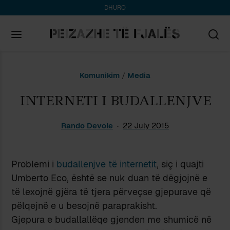
DHURO
Search
Komunikim
/
Media
for:
INTERNETI I BUDALLENJVE
Rando Devole
22 July 2015
Problemi i
budallenjve të internetit
, siç i quajti
Umberto Eco, është se nuk duan të dëgjojnë e
të lexojnë gjëra të tjera përveçse gjepurave që
pëlqejnë e u besojnë paraprakisht.
Gjepura e budallallëqe gjenden me shumicë në