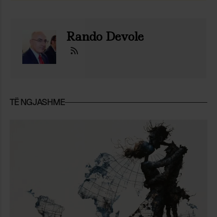
Rando Devole
TË NGJASHME