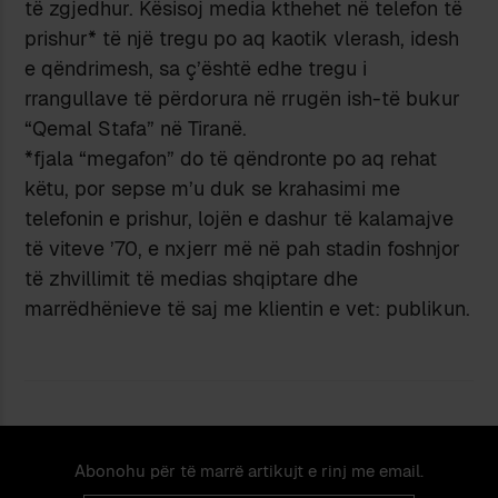
të zgjedhur. Kësisoj media kthehet në telefon të
prishur* të një tregu po aq kaotik vlerash, idesh
e qëndrimesh, sa ç’është edhe tregu i
rrangullave të përdorura në rrugën ish-të bukur
“Qemal Stafa” në Tiranë.
*fjala “megafon” do të qëndronte po aq rehat
këtu, por sepse m’u duk se krahasimi me
telefonin e prishur, lojën e dashur të kalamajve
të viteve ’70, e nxjerr më në pah stadin foshnjor
të zhvillimit të medias shqiptare dhe
marrëdhënieve të saj me klientin e vet: publikun.
Abonohu për të marrë artikujt e rinj me email.
Email