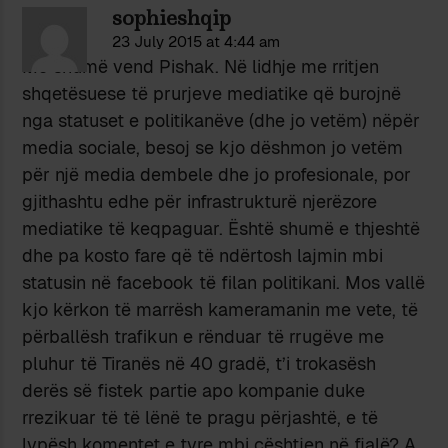
sophieshqip
23 July 2015 at 4:44 am
Me shumë vend Pishak. Në lidhje me rritjen
shqetësuese të prurjeve mediatike që burojnë
nga statuset e politikanëve (dhe jo vetëm) nëpër
media sociale, besoj se kjo dëshmon jo vetëm
për një media dembele dhe jo profesionale, por
gjithashtu edhe për infrastrukturë njerëzore
mediatike të keqpaguar. Është shumë e thjeshtë
dhe pa kosto fare që të ndërtosh lajmin mbi
statusin në facebook të filan politikani. Mos vallë
kjo kërkon të marrësh kameramanin me vete, të
përballësh trafikun e rënduar të rrugëve me
pluhur të Tiranës në 40 gradë, t’i trokasësh
derës së fistek partie apo kompanie duke
rrezikuar të të lënë te pragu përjashtë, e të
lypësh komentet e tyre mbi çështjen në fjalë? A