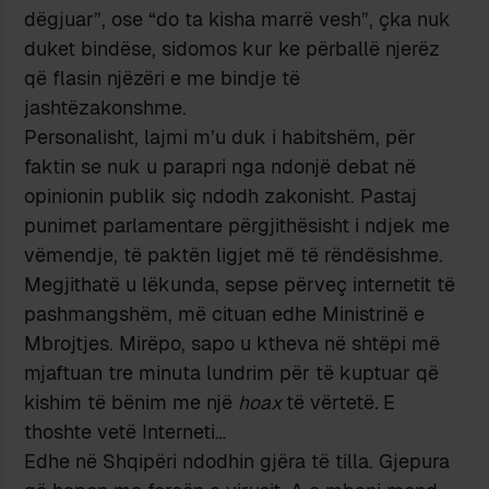
dëgjuar”, ose “do ta kisha marrë vesh”, çka nuk
duket bindëse, sidomos kur ke përballë njerëz
që flasin njëzëri e me bindje të
jashtëzakonshme.
Personalisht, lajmi m’u duk i habitshëm, për
faktin se nuk u parapri nga ndonjë debat në
opinionin publik siç ndodh zakonisht. Pastaj
punimet parlamentare përgjithësisht i ndjek me
vëmendje, të paktën ligjet më të rëndësishme.
Megjithatë u lëkunda, sepse përveç internetit të
pashmangshëm, më cituan edhe Ministrinë e
Mbrojtjes. Mirëpo, sapo u ktheva në shtëpi më
mjaftuan tre minuta lundrim për të kuptuar që
kishim të bënim me një
hoax
të vërtetë
.
E
thoshte vetë Interneti…
Edhe në Shqipëri ndodhin gjëra të tilla. Gjepura