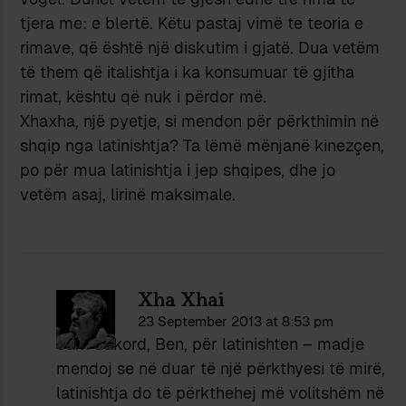
tjera me: e blertë. Këtu pastaj vimë te teoria e
rimave, që është një diskutim i gjatë. Dua vetëm
të them që italishtja i ka konsumuar të gjitha
rimat, kështu që nuk i përdor më.
Xhaxha, një pyetje, si mendon për përkthimin në
shqip nga latinishtja? Ta lëmë mënjanë kinezçen,
po për mua latinishtja i jep shqipes, dhe jo
vetëm asaj, lirinë maksimale.
Xha Xhai
23 September 2013 at 8:53 pm
Jam dakord, Ben, për latinishten – madje
mendoj se në duar të një përkthyesi të mirë,
latinishtja do të përkthehej më volitshëm në