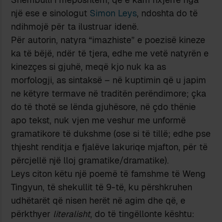
një ese e sinologut
Simon Leys
, ndoshta do të
ndihmojë për ta ilustruar idenë.
Për autorin, natyra “imazhiste” e poezisë kineze
ka të bëjë, ndër të tjera, edhe me vetë natyrën e
kinezçes si gjuhë, meqë kjo nuk ka as
morfologji, as sintaksë – në kuptimin që u japim
ne këtyre termave në traditën perëndimore; çka
do të thotë se lënda gjuhësore, në çdo thënie
apo tekst, nuk vjen me veshur me unformë
gramatikore të dukshme (ose si të tillë; edhe pse
thjesht renditja e fjalëve lakuriqe mjafton, për të
përcjellë një lloj gramatike/dramatike).
Leys citon këtu një poemë të famshme të Weng
Tingyun, të shekullit të 9-të, ku përshkruhen
udhëtarët që nisen herët në agim dhe që, e
përkthyer
literalisht
, do të tingëllonte kështu: