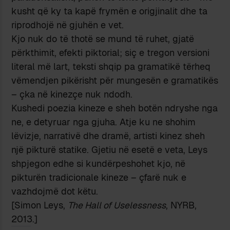
kusht që ky ta kapë frymën e origjinalit dhe ta
riprodhojë në gjuhën e vet.
Kjo nuk do të thotë se mund të ruhet, gjatë
përkthimit, efekti piktorial; siç e tregon versioni
literal më lart, teksti shqip pa gramatikë tërheq
vëmendjen pikërisht për mungesën e gramatikës
– çka në kinezçe nuk ndodh.
Kushedi poezia kineze e sheh botën ndryshe nga
ne, e detyruar nga gjuha. Atje ku ne shohim
lëvizje, narrativë dhe dramë, artisti kinez sheh
një pikturë statike. Gjetiu në esetë e veta, Leys
shpjegon edhe si kundërpeshohet kjo, në
pikturën tradicionale kineze – çfarë nuk e
vazhdojmë dot këtu.
[Simon Leys,
The Hall of Uselessness
, NYRB,
2013.]