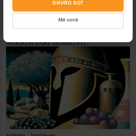
DHURO SOT
Më vonë
Letërsi
Ardian Vehbiu
SHKRIMTARI MOSKOVIT
Antikitet
Tannhäuser