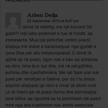
PA KOMENTE
Arben Dedja
22 September 2013 at 8:47 pm
Xhaxha, lermë të ndërhyj me një koment (të
gjatë?) mbi këto postimet e tua të fundit, aq
interesante. Mua (që përkthej vetëm poezi)
shqipja më duket e barazlarguar nga gjuhët e
tjera (flas për ato indoeuropiane). E dimë të
gjithë që në poezi, ligjin nuk e bën aq sintaksa,
sa ritmi, rima (kur ka) dhe, më në përgjithësi,
eufonia dhe rrjedhshmëria. Me një fjalë unë nuk
pyes për renditjen e fjalëve, por do t’ia shisja
shpirtin shejtanit që ritmi e rimat të dilnin mirë.
Le të themi që në poezi forma dhe përmbajtja
janë lidhur aq ngushtë sa ta përkthesh një poezi
mirë nga ana kuptimore nuk është esenciale.