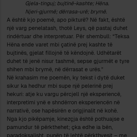
Gjela-tinguj; bujtinë-kashte; Hëna.
Njeri-gjurmë; dërrasa-urë; brymë.
A është kjo poemë, apo pikturë? Në fakt, është
një varg penelatash, thotë Leys, që pastaj duhet
rindërtuar dhe interpretuar. Për shembull: “Teksa
Hëna ende varet mbi çatinë prej kashte të
bujtinës, gjelat fillojnë të këndojnë. Udhëtarët
duhet të jenë nisur tashmë, sepse gjurmët e tyre
shihen mbi brymë, në dërrasat e urës.”
Në krahasim me poemën, ky tekst i dytë duket
sikur ka hedhur mbi supe një pelerinë prej
hekuri: atje ku vargu përcjell një eksperiencë,
interpretimi ynë e shndërron eksperiencën në
narrativë, ose hapësirën e origjinalit në kohë.
Nga kjo pikëpamje, kinezçja është pothuajse e
pamundur të përkthehet; çka edhe ia bën,
paradoksalisht, punën të lehtë përkthyesit – me