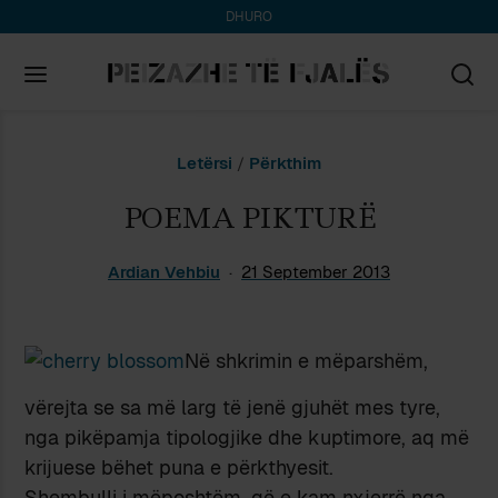
DHURO
Search
Letërsi
/
Përkthim
for:
POEMA PIKTURË
Ardian Vehbiu
21 September 2013
Në shkrimin e mëparshëm,
vërejta se sa më larg të jenë gjuhët mes tyre,
nga pikëpamja tipologjike dhe kuptimore, aq më
krijuese bëhet puna e përkthyesit.
Shembulli i mëposhtëm, që e kam nxjerrë nga