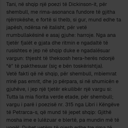
Tani, në shqip një poezi të Dickinson-it, për
shembull, me rima-asonanca fundore të gjitha
njërrokëshe, e fortë si thelb, si gur, mund edhe ta
japësh, ndërsa në italisht, për vetë
rrumbullakësinë e asaj gjuhe: harroje. Nga ana
tjetër fjalët e gjata dhe ritmin e ngadaltë të
rusishtes e jep në shqip duke e ngadalësuar
vargun: thjesht të theksosh hera-herës ndonjë
“ë” të pakthesuar (siç e bën toskërishtja).
Vetë fakti që në shqip, për shembull, mbiemrat
rrinë pas emrit, dhe jo përpara, si në shumicën e
gjuhëve, i jep një tjetër ekuilibër një vargu si:
Tutta la mia fiorita verde etade, për shembull;
vargu i parë i poezisë nr. 315 nga Libri i Këngëve
të Petrarca-s, që mund të jepet shqip: Gjithë
mosha ime e lulëzuar e blertë, pa mundin më të
vogël. Duhet vetëm të gjesh edhe tre rima të