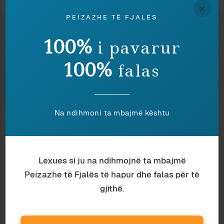
×
PEIZAZHE TË FJALËS
Shkrimtari, publicisti dhe studiuesi i
gjuhës shqipe Ardian Vehbiu, autor i mbi 20 librave
100%
në eseistikë dhe fiction dhe njëherazi anëtar i
i pavarur
jashtëm i Akademisë së Shkencave të Shqipërisë,
është një nga themeluesit dhe botuesit e revistës
100%
falas
“Peizazhe të fjalës”.
Na ndihmoni ta mbajmë kështu
TË NGJASHME
Lexues si ju na ndihmojnë ta mbajmë
Peizazhe të Fjalës të hapur dhe falas për të
gjithë.