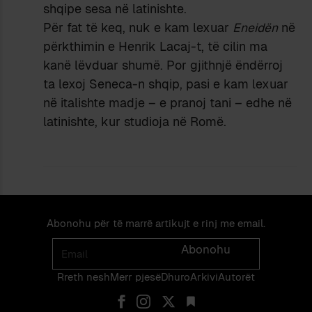
shqipe sesa në latinishte.
Për fat të keq, nuk e kam lexuar
Eneidën
në
përkthimin e Henrik Lacaj-t, të cilin ma
kanë lëvduar shumë. Por gjithnjë ëndërroj
ta lexoj Seneca-n shqip, pasi e kam lexuar
në italishte madje – e pranoj tani – edhe në
latinishte, kur studioja në Romë.
Abonohu për të marrë artikujt e rinj me email.
Email
Abonohu
Rreth nesh
Merr pjes​​ë​
Dhuro
Arkivi
Autorët