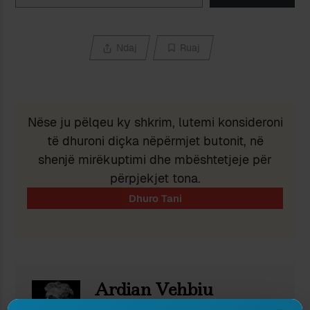
Ndaj
Ruaj
Nëse ju pëlqeu ky shkrim, lutemi konsideroni
të dhuroni diçka nëpërmjet butonit, në
shenjë mirëkuptimi dhe mbështetjeje për
përpjekjet tona.
Ardian Vehbiu