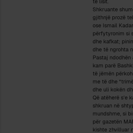
të lisit.
Shkruante shumë
gjithnjë prozë te
ose Ismail Kadare
përfytyronim si
dhe kafkat; pini
dhe të ngrohta n
Pastaj ndodhën 
kam parë Bashkim
të jëmën përkohës
me të dhe “trimë
dhe uli kokën dh
Që atëherë s’e 
shkruan në shtyp
mundshme, si bir
për gazetën MAPO
kishte zhvilluar 