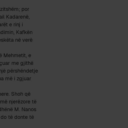
zitshëm; por
ail Kadarenë,
ët e rinj i
dimin, Kafkën
reskëta në verë
ë Mehmetit, e
 çuar me gjithë
 një përshëndetje
ua më i zgjuar
here. Shoh që
 më njerëzore të
, dhënë M. Nanos
 do të donte të