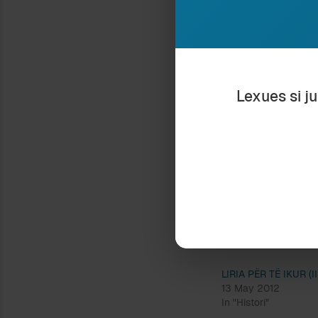
dimërues mbledh
Shpresoj të vijë
me Enverin për të
Bashkim Shehut”
Lexues si j
e vet, si një të 
bëmat dhe gjëmat
Kjo do të ndodh
të gjallë Mehmet
dashamirësit e 
Ndaje:
LIRIA PËR TË IKUR (II
13 May 2012
In "Histori"