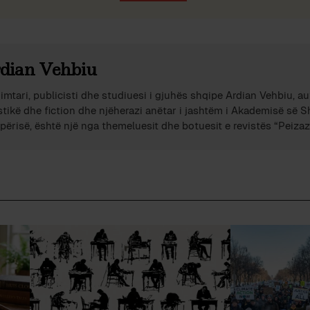
dian Vehbiu
imtari, publicisti dhe studiuesi i gjuhës shqipe Ardian Vehbiu, au
stikë dhe fiction dhe njëherazi anëtar i jashtëm i Akademisë së 
përisë, është një nga themeluesit dhe botuesit e revistës “Peizazh