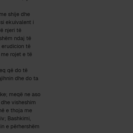
 me shije dhe
si ekuivalent i
 njeri të
dshëm ndaj të
 erudicion të
me rojet e të
keq që do të
njihnin dhe do ta
rake; meqë ne aso
m dhe visheshim
unë e thoja me
iv; Bashkimi,
upin e përhershëm