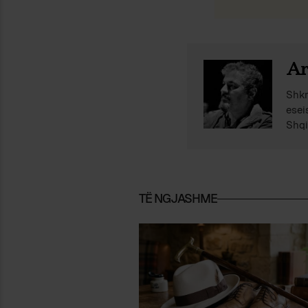
Ar
Shkr
esei
Shqi
TË NGJASHME