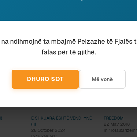
ur kutullaç si zemberek dhe spore këpurdhash dhe kal
 dita kur Mehmetin, një burrë shteti përndryshe brutal 
 gjitha krimet e përbindshme të totalitarizmit, ta identifi
. Ndoshta edhe do të jetë e mundshme për shkrimtari
u na ndihmojnë ta mbajmë Peizazhe të Fjalës 
mirë të vyer që i shtohet universit shqiptar, të kompenso
 e të jatit dikur.
falas për të gjithë.
ë, madje
duhet
të ndodhë, pasi të perëndojë, në Shqipër
in në kujtesë; dhe të vijë dita kur pasardhësit e viktim
Bashkim Shehut prozator të jenë një bashkësi e vetme.
DHURO SOT
Më vonë
I)
E SHKUARA ËSHTË VENDI YNË
FREEDOM
(II)
22 May 2018
28 October 2024
In "Totalitarizëm
In "E kaluara"