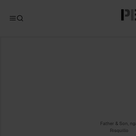
Search
for:
Father & Son, ng
Risquillo