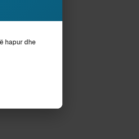
bësi pylli.
dhe bashkëfajtor
kojnë si “i jati i
n që, me veprën
të hapur dhe
jë disi për
i, brezi që e ka
ave të tij dhe
"