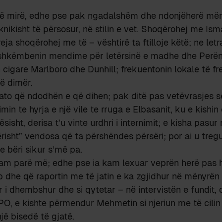
 mirë, edhe pse pak ngadalshëm dhe ndonjëherë mër
knikisht të përsosur, në stilin e vet. Shoqërohej me Ism
ja shoqërohej me të – vështirë ta ftilloje këtë; ne letrar
 shkëmbenin mendime për letërsinë e madhe dhe Perën
n cigare Marlboro dhe Dunhill; frekuentonin lokale të f
ë dimër.
ato që ndodhën e që dihen; pak ditë pas vetëvrasjes s
in te hyrja e një vile te rruga e Elbasanit, ku e kishin
isht, derisa t’u vinte urdhri i internimit; e kisha pasur
risht” vendosa që ta përshëndes përsëri; por ai u treg
e bëri sikur s’më pa.
kam parë më; edhe pse ia kam lexuar veprën herë pas 
 dhe që raportin me të jatin e ka zgjidhur në mënyrën
 i dhembshur dhe si qytetar – në intervistën e fundit
, e kishte përmendur Mehmetin si njeriun me të cilin
një bisedë të gjatë.