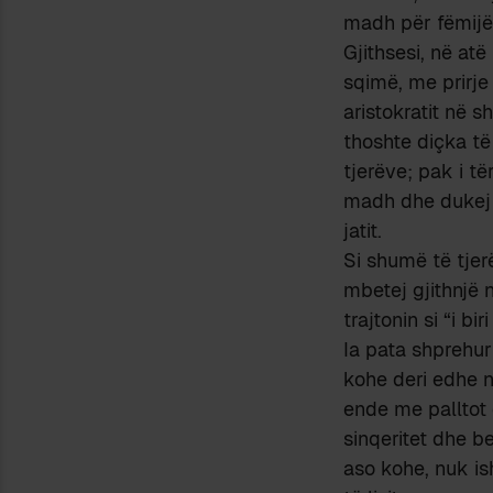
madh për fëmijët
Gjithsesi, në atë
sqimë, me prirje
aristokratit në 
thoshte diçka të
tjerëve; pak i t
madh dhe dukej q
jatit.
Si shumë të tjerë
mbetej gjithnjë n
trajtonin si “i bir
Ia pata shprehur
kohe deri edhe n
ende me palltot 
sinqeritet dhe b
aso kohe, nuk is