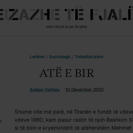
ose natyra jo aq të qeta
Letërsi
/
Sociologji
/
Totalitarizëm
ATË E BIR
Ardian Vehbiu
10 December 2010
Shumë vite më parë, në Tiranën e fundit të viteve 
viteve 1980, kam pasur rastin të njoh Bashkim S
a
si të birin e kryeministrit të atëhershëm Mehme