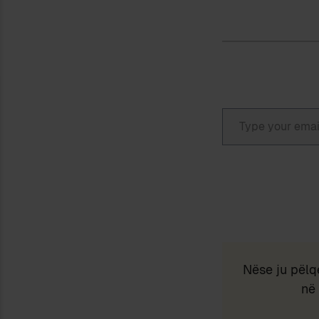
Type your email…
Nëse ju pëlq
në 