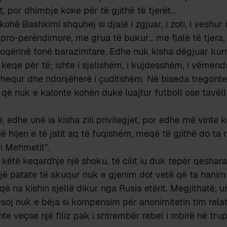
, por dhimbje koke për të gjithë të tjerët…
 kohë Bashkimi shquhej si djalë i zgjuar, i zoti, i veshur
 pro-perëndimore, me grua të bukur… me fjalë të tjera, 
shoqërinë tonë barazimtare. Edhe nuk kisha dëgjuar kurrë
 keqe për të; ishte i sjellshëm, i kujdesshëm, i vëmen
ërhequr dhe ndonjëherë i çuditshëm. Në biseda tregonte
ë nuk e kalonte kohën duke luajtur futboll ose tavëll 
, edhe unë ia kisha zili privilegjet, por edhe më vinte 
ë hijen e të jatit aq të fuqishëm, meqë të gjithë do ta 
i i Mehmetit”.
 këtë keqardhje një shoku, të cilit iu duk tepër qesha
jë patate të skuqur nuk e gjenim dot vetë që ta hani
që na kishin sjellë dikur nga Rusia etërit. Megjithatë, 
esoj nuk e bëja si kompensim për anonimitetin tim relat
hte veçse një filiz pak i shtrembër rebel i mbirë në tr