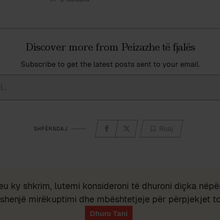
Discover more from Peizazhe të fjalës
Subscribe to get the latest posts sent to your email.
Ruaj
SHPËRNDAJ
eu ky shkrim, lutemi konsideroni të dhuroni diçka nëpër
shenjë mirëkuptimi dhe mbështetjeje për përpjekjet t