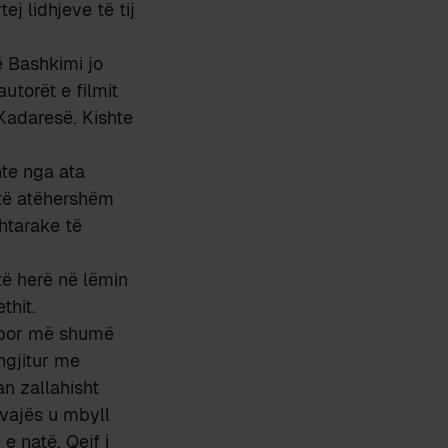
ej lidhjeve të tij
hë Bashkimi jo
utorët e filmit
 Kadaresë. Kishte
hte nga ata
 të atëhershëm
htarake të
ëtë herë në lëmin
thit.
; por më shumë
ngjitur me
an zallahisht
avajës u mbyll
e natë. Qejf i