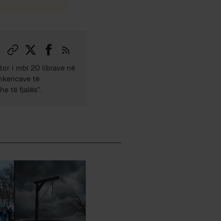
tor i mbi 20 librave në
Shkencave të
e të fjalës”.