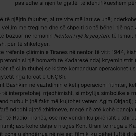
pas edhe si njeri të gjallë, të identifikueshëm përt
 të njëjtin fakultet, ai tre vite më lart se unë; ndërko
ë vëllim me tregime dhe së shpejti do të bëhej një nga a
 të bazuar në romanin
Nëntori i një kryeqyteti
, të Ismail
ash, për të shkëlqyer.
rrëfente çlirimin e Tiranës në nëntor të vitit 1944, kis
rpretonin si një homazh të Kadaresë ndaj kryeministrit
ër të cilin thuhej se kishte komanduar operacionet us
ytetit nga forcat e UNÇSh.
irit Bashkim në vazhdimin e këtij operacioni fitimtar, k
o të interpretohej, rrjedhimisht, si mbyllja simbolike e rre
end turbullt (në fakt më kujtohet vetëm Agim Qirjaqi)
arë ndodhi gjatë xhirimeve, meqë në atë kohë banoja 
ër të Radio Tiranës, ose me vendin ku pikërisht u xhiru
ilmit; aso kohe dalja e rrugës Kont Urani te rruga e K
 zona u shndërrua në një set filmik ku bëhej luftë ditë 