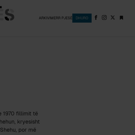
ARKIVI
MERR PJESË
DHURO
1970 fillimit të
hehun, kryesisht
t Shehu, por më