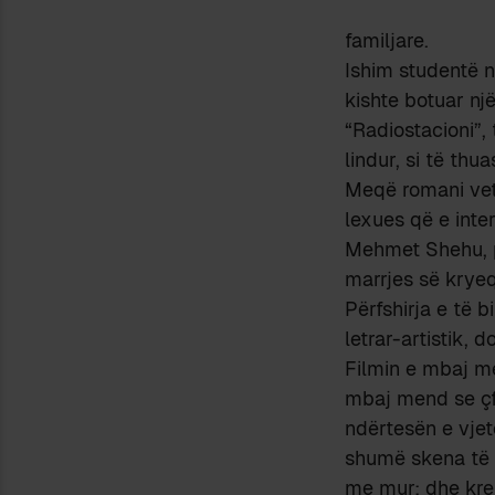
familjare.
Ishim studentë në
kishte botuar nj
“Radiostacioni”,
lindur, si të thu
Meqë romani vetë 
lexues që e inte
Mehmet Shehu, p
marrjes së kryeq
Përfshirja e të b
letrar-artistik, d
Filmin e mbaj m
mbaj mend se çf
ndërtesën e vjet
shumë skena të f
me mur; dhe krejt